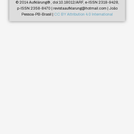
© 2014 Aufklärung
®
, doi:10.18012/ARF, e-ISSN 2318-9428,
p-ISSN 2358-8470 | revistaaufklarung@hotmail.com | João
Pessoa-PB-Brasil |
CC BY Attribution 4.0 International