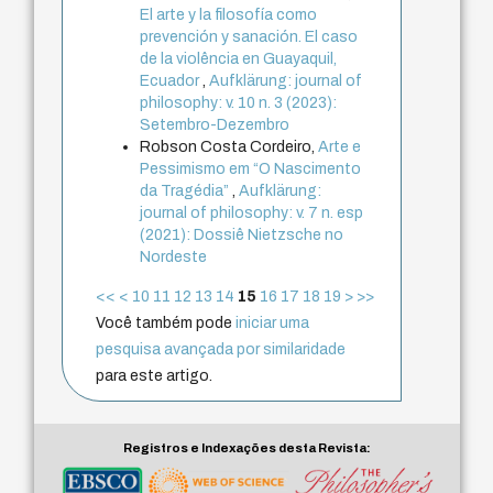
El arte y la filosofía como
prevención y sanación. El caso
de la violência en Guayaquil,
Ecuador
,
Aufklärung: journal of
philosophy: v. 10 n. 3 (2023):
Setembro-Dezembro
Robson Costa Cordeiro,
Arte e
Pessimismo em “O Nascimento
da Tragédia”
,
Aufklärung:
journal of philosophy: v. 7 n. esp
(2021): Dossiê Nietzsche no
Nordeste
<<
<
10
11
12
13
14
15
16
17
18
19
>
>>
Você também pode
iniciar uma
pesquisa avançada por similaridade
para este artigo.
Registros e Indexações desta Revista: