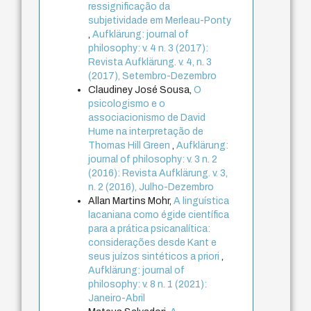
ressignificação da
subjetividade em Merleau-Ponty
,
Aufklärung: journal of
philosophy: v. 4 n. 3 (2017):
Revista Aufklärung. v. 4, n. 3
(2017), Setembro-Dezembro
Claudiney José Sousa,
O
psicologismo e o
associacionismo de David
Hume na interpretação de
Thomas Hill Green
,
Aufklärung:
journal of philosophy: v. 3 n. 2
(2016): Revista Aufklärung. v. 3,
n. 2 (2016), Julho-Dezembro
Allan Martins Mohr,
A linguística
lacaniana como égide científica
para a prática psicanalítica:
considerações desde Kant e
seus juízos sintéticos a priori
,
Aufklärung: journal of
philosophy: v. 8 n. 1 (2021):
Janeiro-Abril