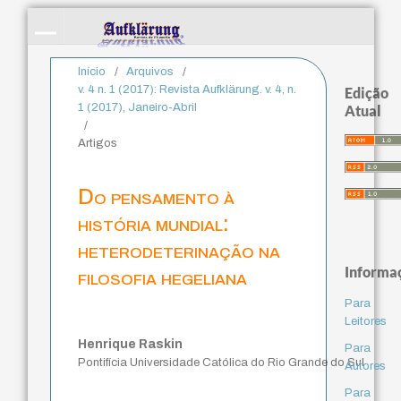
Início
/
Arquivos
/
v. 4 n. 1 (2017): Revista Aufklärung. v. 4, n.
Edição
1 (2017), Janeiro-Abril
Atual
/
Artigos
Do pensamento à
história mundial:
heterodeterinação na
Informa
filosofia hegeliana
Para
Leitores
Henrique Raskin
Para
Pontifícia Universidade Católica do Rio Grande do Sul
Autores
Para