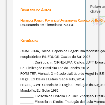
Palavras
Biografia do Autor
chave
fukuzawa yukichi
falseabilidad
japanese education thoughts
código da dinastia nguyen
carnap
totalização
impessoa
possibilidades
sensus communis
ren
juízo
immanuel kant
gosto
redução
física quântica
Henrique Raskin,
Pontifícia Universidade Católica do Rio Gr
education ideology
formação
nome
coletividade
li
ética
revelação
yi
popper
levinas
mulher
Doutorando em Filosofia na PUCRS.
sentido
Referências
CIRNE-LIMA, Carlos. Depois de Hegel: uma reconstrução
neoplatônico. Ed. EDUCS. Caxias do Sul, 2006.
________. Dialética. In: CIRNE-LIMA, Carlos; LUFT, Eduar
Ed. Civilização Brasileira. Rio de Janeiro, 2012.
FORSTER, Michael. O método dialético de Hegel. In: BEI
Hegel. Ed. Ideias e Letras. São Paulo, 2014.
HEGEL, G.W.F. Ciencia de la Lógica. Tradução de Augus
Mondolfo. Ed. Solar. 1982.
________. Filosofia da História. Ed. UnB. 2ª edição. Brasíli
________. Filosofia do Direito. Tradução de Paulo Mene