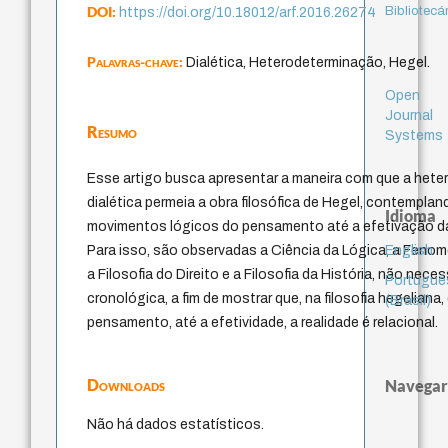
DOI:
Bibliotecá
https://doi.org/10.18012/arf.2016.26274
Palavras-chave:
Dialética, Heterodeterminação, Hegel.
Open
Journal
Resumo
Systems
Esse artigo busca apresentar a maneira com que a het
dialética permeia a obra filosófica de Hegel, contempla
Idioma
movimentos lógicos do pensamento até a efetivação da 
English
Para isso, são observadas a Ciência da Lógica, a Fenom
a Filosofia do Direito e a Filosofia da História, não ne
Portuguê
cronológica, a fim de mostrar que, na filosofia hegeliana
(Brasil)
pensamento, até a efetividade, a realidade é relacional.
Downloads
Navegar
Não há dados estatísticos.