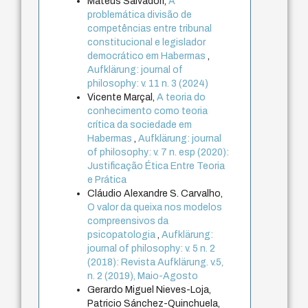
Mateus Salvadori,
A
problemática divisão de
competências entre tribunal
constitucional e legislador
democrático em Habermas
,
Aufklärung: journal of
philosophy: v. 11 n. 3 (2024)
Vicente Marçal,
A teoria do
conhecimento como teoria
crítica da sociedade em
Habermas
,
Aufklärung: journal
of philosophy: v. 7 n. esp (2020):
Justificação Ética Entre Teoria
e Prática
Cláudio Alexandre S. Carvalho,
O valor da queixa nos modelos
compreensivos da
psicopatologia
,
Aufklärung:
journal of philosophy: v. 5 n. 2
(2018): Revista Aufklärung. v.5,
n. 2 (2019), Maio-Agosto
Gerardo Miguel Nieves-Loja,
Patricio Sánchez-Quinchuela,