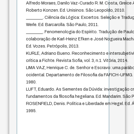
Alfredo Moraes, Danilo Vaz-Curado R. M. Costa, Greice A
Roberto Konzen. Ed. Unisinos. São Leopoldo, 2010.
________. Ciência da Lógica: Excertos. Seleção e Tradu
Werle. Ed. Barcarolla. São Paulo, 2011.
________. Fenomenologia do Espírito. Tradução de Pau
colaboração de Karl-Heinz Efken e José Nogueira Macha
Ed. Vozes. Petrópolis, 2013.
KURLE, Adriano Bueno. Reconhecimento e intersubjetiv
crítica a Fichte. Revista Sofia, vol. 3, n.1. Vitória, 2014.
LIMA VAZ, Henrique C. de. Senhor e Escravo: uma parábol
ocidental. Departamento de Filosofia da FAFICH-UFMG. 
1980.
LUFT, Eduardo. As Sementes da Dúvida: investigação cr
fundamentos da filosofia hegeliana. Ed. Mandarim. São P
ROSENFIELD, Denis. Política e Liberdade em Hegel. Ed. Á
1995.