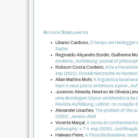
Artigos Semelhantes
Libanio Cardoso,
O tempo em Heidegger
Sartre
Reginaldo Aliçandro Bordin, Guilherme Mo
moderna
,
Aufklärung: journal of philosophy
Robson Costa Cordeiro,
Arte e Pessimis
esp (2021): Dossiê Nietzsche no Nordes
Allan Martins Mohr,
A linguística lacanian
Kant e seus juízos sintéticos a priori
,
Aufk
Juvencio Almeida, Newton de Oliveira Lim
uma abordagem tópico-problemática da ci
Revista Aufklärung. Leibniz: no coração da
Alexander Usachev,
The problem of the su
(2022): Janeiro-Abril
Vicente Marçal,
A teoria do conhecimento
philosophy: v. 7 n. esp (2020): Justificaçã
Halwaro Freire,
A Filosofia Brasileira: ten