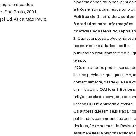
e podem depositar o pós-print de 
gação crítica dos
artigos em qualquer repositório ou 
m. São Paulo, 2001.
Política de Direito de Uso dos
l. Ed. Ática. São Paulo,
Metadados para informações
contidas nos itens do repositó
1. Qualquer pessoa e/ou empresa
acessar os metadados dos itens
publicados gratuitamente e a qulq
tempo.
2.Os metadados podem ser usad
licença prévia em qualquer meio,
comercialmente, desde que seja of
um link para o
OAI Identifier
ou p
artigo que ele desceve, sob os te
licença CC BY aplicada à revista.
Os autores que têm seus trabalho
publicados concordam que com t
declarações e normas da Revista 
assumem inteira responsabilidade