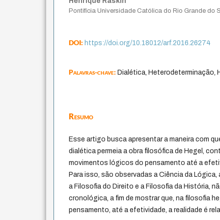
Henrique Raskin
Pontifícia Universidade Católica do Rio Grande do 
DOI:
https://doi.org/10.18012/arf.2016.26274
Palavras-chave:
Dialética, Heterodeterminação, 
Resumo
Esse artigo busca apresentar a maneira com q
dialética permeia a obra filosófica de Hegel, c
movimentos lógicos do pensamento até a efetiv
Para isso, são observadas a Ciência da Lógica,
a Filosofia do Direito e a Filosofia da História
cronológica, a fim de mostrar que, na filosofia h
pensamento, até a efetividade, a realidade é rela