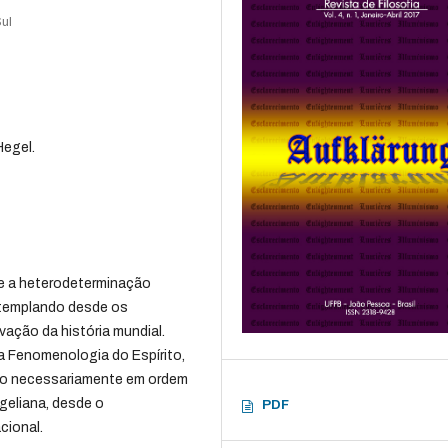
Sul
Hegel.
ue a heterodeterminação
ontemplando desde os
ação da história mundial.
 a Fenomenologia do Espírito,
, não necessariamente em ordem
egeliana, desde o
PDF
cional.