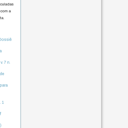
iculadas
 com a
ta.
 Dossiê
a
. 7 n.
sde
 para
. 1
f
)