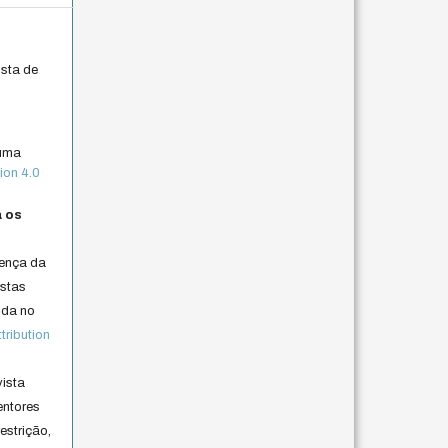
ista de
 uma
ion 4.0
a os
cença da
istas
lida no
ribution
vista
entores
estrição,