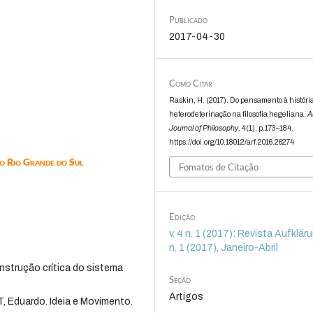
Publicado
2017-04-30
Como Citar
Raskin, H. (2017). Do pensamento à históri
heterodeterinação na filosofia hegeliana.
A
Journal of Philosophy
,
4
(1), p.173–184.
https://doi.org/10.18012/arf.2016.26274
do Rio Grande do Sul
Fomatos de Citação
Edição
v. 4 n. 1 (2017): Revista Aufklärun
n. 1 (2017), Janeiro-Abril
nstrução crítica do sistema
Seção
Artigos
T, Eduardo. Ideia e Movimento.