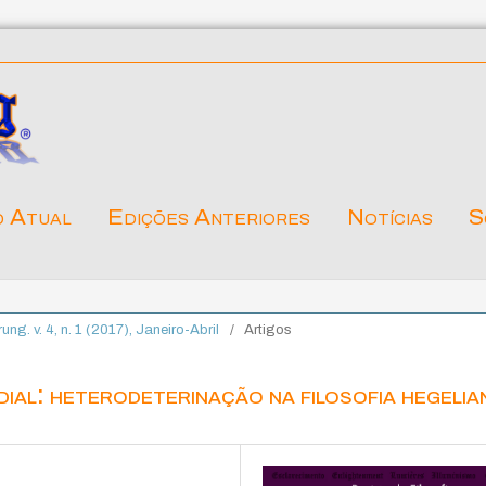
o Atual
Edições Anteriores
Notícias
S
rung. v. 4, n. 1 (2017), Janeiro-Abril
/
Artigos
ial: heterodeterinação na filosofia hegelia