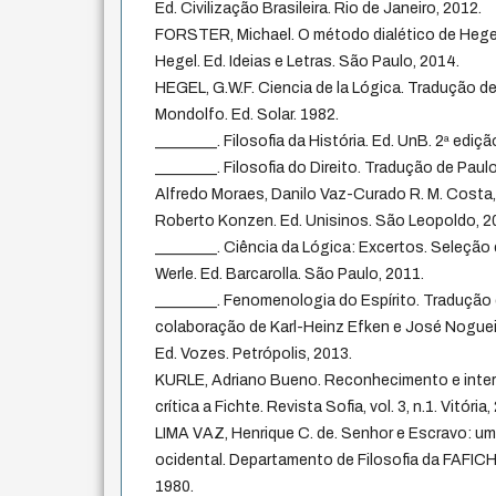
Ed. Civilização Brasileira. Rio de Janeiro, 2012.
FORSTER, Michael. O método dialético de Hegel.
Hegel. Ed. Ideias e Letras. São Paulo, 2014.
HEGEL, G.W.F. Ciencia de la Lógica. Tradução 
Mondolfo. Ed. Solar. 1982.
________. Filosofia da História. Ed. UnB. 2ª edição
________. Filosofia do Direito. Tradução de Pa
Alfredo Moraes, Danilo Vaz-Curado R. M. Costa, 
Roberto Konzen. Ed. Unisinos. São Leopoldo, 2
________. Ciência da Lógica: Excertos. Seleção
Werle. Ed. Barcarolla. São Paulo, 2011.
________. Fenomenologia do Espírito. Tradução
colaboração de Karl-Heinz Efken e José Noguei
Ed. Vozes. Petrópolis, 2013.
KURLE, Adriano Bueno. Reconhecimento e inter
crítica a Fichte. Revista Sofia, vol. 3, n.1. Vitória,
LIMA VAZ, Henrique C. de. Senhor e Escravo: uma
ocidental. Departamento de Filosofia da FAFIC
1980.