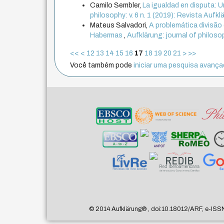
Camilo Sembler,
La igualdad en disputa: 
philosophy: v. 6 n. 1 (2019): Revista Aufklär
Mateus Salvadori,
A problemática divisão
Habermas
,
Aufklärung: journal of philosop
<<
<
12
13
14
15
16
17
18
19
20
21
>
>>
Você também pode
iniciar uma pesquisa avançad
© 2014 Aufklärung
®
, doi:10.18012/ARF, e-ISS