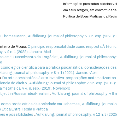
informações prestadas e ideias ve
em seus artigos, em conformidade
Política de Boas Práticas da Revis
 e Thomas Mann
,
Aufklärung: journal of philosophy: v. 7 n. esp. (2020):
nteiro de Moura,
O princípio responsabilidade como resposta À técnic
: v. 9 n. 1 (2022): Janeiro-Abril
mo em “O Nascimento da Tragédia”
,
Aufklärung: journal of philosophy: v
te
a como égide científica para a prática psicanalítica: considerações de
lärung: journal of philosophy: v. 8 n. 1 (2021): Janeiro-Abril
a,
Da arte combinatória à arte inventiva: proposições matematizantes
ência do direito
,
Aufklärung: journal of philosophy: v. 6 n. esp. (2019):
 metafísica. v. 4, n. esp. (2019), Novembro
bject in Russian ideal-realism
,
Aufklärung: journal of philosophy: v. 9 n
 como teoria crítica da sociedade em Habermas
,
Aufklärung: journal o
o Ética Entre Teoria e Prática
sões e possibilidades
,
Aufklärung: journal of philosophy: v. 12 n. 3 (2025