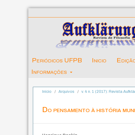
Periódicos UFPB
Inicio
Ediçã
Informações
Início
/
Arquivos
/
v. 4 n. 1 (2017): Revista Aufklä
Do pensamento à história mund