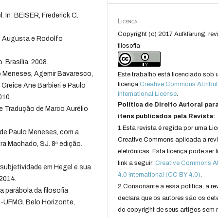
 In: BEISER, Frederick C.
Licença
Copyright (c) 2017 Aufklärung: rev
de Augusta e Rodolfo
filosofia
. Brasília, 2008.
ulo Meneses, Agemir Bavaresco,
Este trabalho está licenciado sob
licença
Creative Commons Attribut
Greice Ane Barbieri e Paulo
International License
.
010.
Política de Direito Autoral par
 e Tradução de Marco Aurélio
itens publicados pela Revista:
1.Esta revista é regida por uma Li
 de Paulo Meneses, com a
Creative Commons aplicada a rev
ra Machado, SJ. 8ª edição.
eletrônicas. Esta licença pode ser 
link a seguir:
Creative Commons Att
subjetividade em Hegel e sua
4.0 International (CC BY 4.0)
.
 2014.
2.Consonante a essa politica, a re
 parábola da filosofia
declara que os autores são os det
H-UFMG. Belo Horizonte,
do copyright de seus artigos sem r