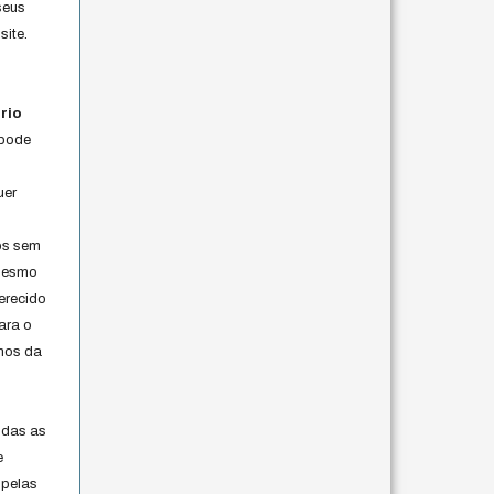
seus
site.
rio
 pode
uer
os sem
 mesmo
erecido
ara o
rmos da
s
odas as
e
 pelas