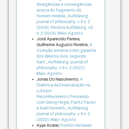
divergências e convergências
acerca do fragmento do
homem-medida
,
Aufklärung:
journal of philosophy: v. 5 n. 2
(2018): Revista Aufklärung. v.5,
n. 2 (2019), Maio-Agosto
José Aparecido Pereira,
Guilherme Augusto Riveline,
A
Coerção externa como garantia
dos direitos civis, segundo
Kant
,
Aufklärung: journal of
philosophy: v. 8 n. 2 (2021):
Maio-Agosto
Jonas Do Nascimento,
A
Dialética da Emancipação na
Luta por
Reconhecimento:Pensando
com Georg Hegel, Frantz Fanon
e Axel Honneth
,
Aufklärung:
journal of philosophy: v. 9 n. 2
(2022): Maio-Agosto
Ayşe Acarer,
Poetics between