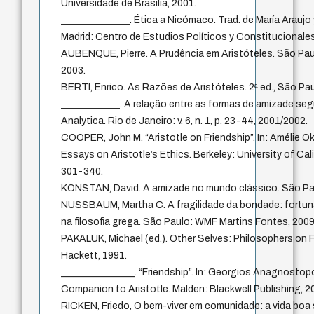
Universidade de Brasília, 2001.
______________. Ética a Nicómaco. Trad. de María Araujo y 
Madrid: Centro de Estudios Políticos y Constitucionales
AUBENQUE, Pierre. A Prudência em Aristóteles. São Paul
2003.
BERTI, Enrico. As Razões de Aristóteles. 2ª ed., São Pau
____________. A relação entre as formas de amizade seg
Analytica. Rio de Janeiro: v. 6, n. 1, p. 23-44, 2001/2002.
COOPER, John M. “Aristotle on Friendship”. In: Amélie Ok
Essays on Aristotle’s Ethics. Berkeley: University of Cali
301-340.
KONSTAN, David. A amizade no mundo clássico. São Pa
NUSSBAUM, Martha C. A fragilidade da bondade: fortuna
na filosofia grega. São Paulo: WMF Martins Fontes, 2009
PAKALUK, Michael (ed.). Other Selves: Philosophers on Fr
Hackett, 1991.
_______________. “Friendship”. In: Georgios Anagnostopo
Companion to Aristotle. Malden: Blackwell Publishing, 2
RICKEN, Friedo, O bem-viver em comunidade: a vida boa