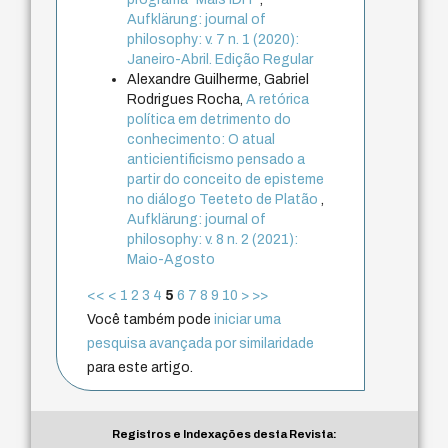
Aufklärung: journal of
philosophy: v. 7 n. 1 (2020):
Janeiro-Abril. Edição Regular
Alexandre Guilherme, Gabriel
Rodrigues Rocha,
A retórica
política em detrimento do
conhecimento: O atual
anticientificismo pensado a
partir do conceito de episteme
no diálogo Teeteto de Platão
,
Aufklärung: journal of
philosophy: v. 8 n. 2 (2021):
Maio-Agosto
<<
<
1
2
3
4
5
6
7
8
9
10
>
>>
Você também pode
iniciar uma
pesquisa avançada por similaridade
para este artigo.
Registros e Indexações desta Revista: