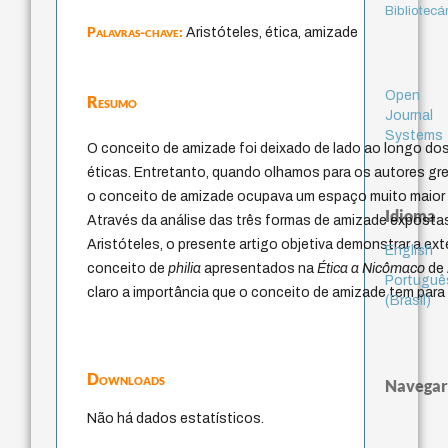
Bibliotecá
Palavras-chave:
Aristóteles, ética, amizade
Open
Resumo
Journal
Systems
O conceito de amizade foi deixado de lado ao longo do
éticas. Entretanto, quando olhamos para os autores g
o conceito de amizade ocupava um espaço muito maior n
Idioma
Através da análise das três formas de amizade expostas
Aristóteles, o presente artigo objetiva demonstrar a ex
English
conceito de
philia
apresentados na
Ética a Nicômaco
de 
Portuguê
claro a importância que o conceito de amizade tem para
(Brasil)
Downloads
Navegar
Não há dados estatísticos.