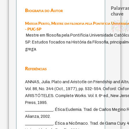
Palavras
Biografia do Autor
chave
japanese education thoughts
totalização
falseabilidade
education ideology
judaísmo
Mateus Perito,
Mestre em filosofia pela Pontifícia Universid
autenticidade
fukuzawa yukichi
formação
mulher
yi
ren
li
física quântica
sensus communis
immanuel kant
popper
nome
gosto
carnap
redução
virtue ethics
- PUC-SP
juízo
constituição
ética.
revelação
levinas
Mestre em filosofia pela Pontifícia Universidade Católi
SP. Estudos focados na História da Filosofia, principalme
grega.
Referências
ANNAS, Julia. Plato and Aristotle on Friendship and Altr
Vol. 86, No. 344 (Oct., 1977), pp. 532-554. Oxford: Oxfor
ARISTÓTELES. Complete Works. Vol. II. 6ª ed., New Jerse
Press, 1995.
______________. Ética Eudemia. Trad. de Carlos Megino R
Alianza, 2002.
______________. Ética a Nicômaco. Trad. de Gama Cury. 4ª 