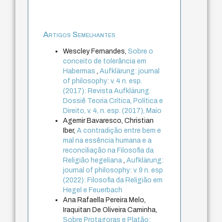
Artigos Semelhantes
Wescley Fernandes,
Sobre o
conceito de tolerância em
Habermas
,
Aufklärung: journal
of philosophy: v. 4 n. esp.
(2017): Revista Aufklärung.
Dossiê Teoria Crítica, Política e
Direito, v. 4, n. esp. (2017), Maio
Agemir Bavaresco, Christian
Iber,
A contradição entre bem e
mal na essência humana e a
reconciliação na Filosofia da
Religião hegeliana
,
Aufklärung:
journal of philosophy: v. 9 n. esp
(2022): Filosofia da Religião em
Hegel e Feuerbach
Ana Rafaella Pereira Melo,
Iraquitan De Oliveira Caminha,
Sobre Protagoras e Platão: