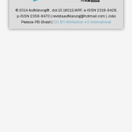
© 2014 Aufklärung
®
, doi:10.18012/ARF, e-ISSN 2318-9428,
p-ISSN 2358-8470 | revistaaufklarung@hotmail.com | João
Pessoa-PB-Brasil |
CC BY Attribution 4.0 International