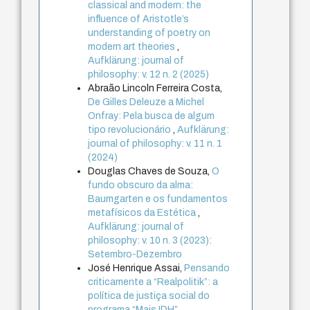
classical and modern: the
influence of Aristotle’s
understanding of poetry on
modern art theories
,
Aufklärung: journal of
philosophy: v. 12 n. 2 (2025)
Abraão Lincoln Ferreira Costa,
De Gilles Deleuze a Michel
Onfray: Pela busca de algum
tipo revolucionário
,
Aufklärung:
journal of philosophy: v. 11 n. 1
(2024)
Douglas Chaves de Souza,
O
fundo obscuro da alma:
Baumgarten e os fundamentos
metafísicos da Estética
,
Aufklärung: journal of
philosophy: v. 10 n. 3 (2023):
Setembro-Dezembro
José Henrique Assai,
Pensando
criticamente a “Realpolitik”: a
política de justiça social do
programa “Mais IDH”
,