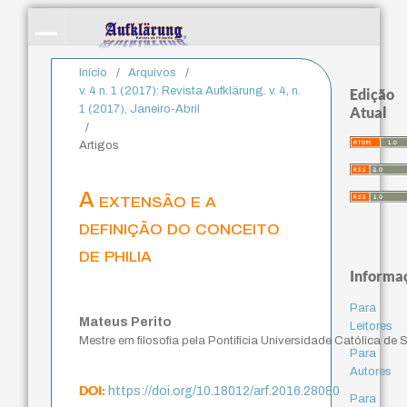
Início
/
Arquivos
/
v. 4 n. 1 (2017): Revista Aufklärung. v. 4, n.
Edição
1 (2017), Janeiro-Abril
Atual
/
Artigos
A extensão e a
definição do conceito
de philia
Informa
Para
Mateus Perito
Leitores
Mestre em filosofia pela Pontifícia Universidade Católica d
Para
Autores
DOI:
https://doi.org/10.18012/arf.2016.28080
Para