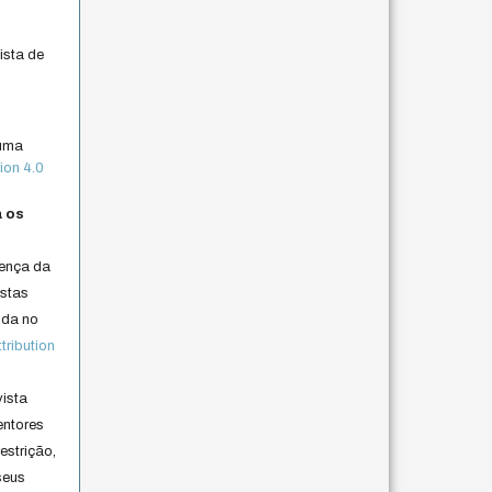
ista de
 uma
ion 4.0
a os
cença da
istas
lida no
ribution
vista
entores
estrição,
seus