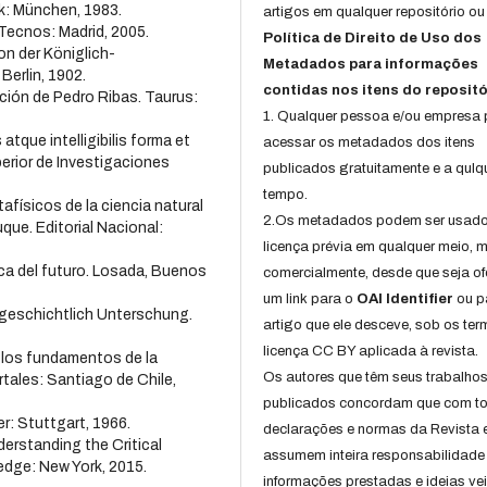
ck: München, 1983.
artigos em qualquer repositório ou 
Tecnos: Madrid, 2005.
Política de Direito de Uso dos
n der Königlich-
Metadados para informações
erlin, 1902.
contidas nos itens do repositó
cción de Pedro Ribas. Taurus:
1. Qualquer pessoa e/ou empresa
atque intelligibilis forma et
acessar os metadados dos itens
erior de Investigaciones
publicados gratuitamente e a qulq
tempo.
afísicos de la ciencia natural
2.Os metadados podem ser usad
que. Editorial Nacional:
licença prévia em qualquer meio,
a del futuro. Losada, Buenos
comercialmente, desde que seja of
um link para o
OAI Identifier
ou p
sgeschichtlich Unterschung.
artigo que ele desceve, sob os te
licença CC BY aplicada à revista.
 los fundamentos de la
Os autores que têm seus trabalho
rtales: Santiago de Chile,
publicados concordam que com t
r: Stuttgart, 1966.
declarações e normas da Revista 
erstanding the Critical
assumem inteira responsabilidade
dge: New York, 2015.
informações prestadas e ideias ve