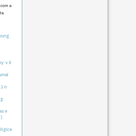
 com a
ta.
rung:
y: v. 9
urnal
11 n.
ng:
as e
):
lógica