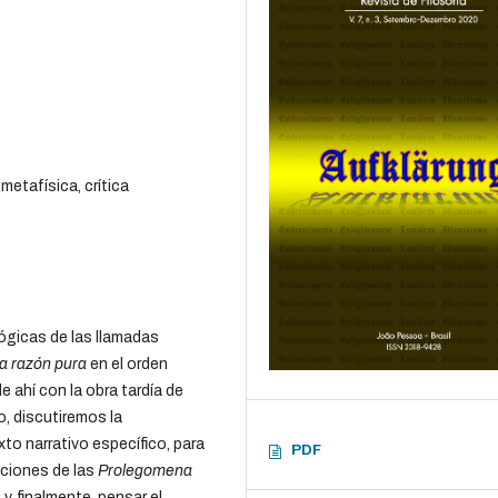
 metafísica, crítica
ógicas de las llamadas
 la razón pura
en el orden
e ahí con la obra tardía de
lo, discutiremos la
to narrativo específico, para
PDF
aciones de las
Prolegomena
y, finalmente, pensar el