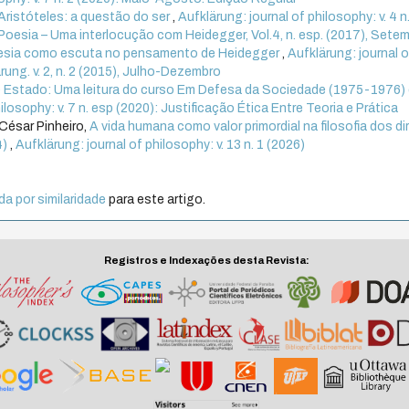
 Aristóteles: a questão do ser
,
Aufklärung: journal of philosophy: v. 4 n
Poesia – Uma interlocução com Heidegger, Vol.4, n. esp. (2017), Sete
esia como escuta no pensamento de Heidegger
,
Aufklärung: journal o
ärung. v. 2, n. 2 (2015), Julho-Dezembro
de Estado: Uma leitura do curso Em Defesa da Sociedade (1975-1976)
ilosophy: v. 7 n. esp (2020): Justificação Ética Entre Teoria e Prática
César Pinheiro,
A vida humana como valor primordial na filosofia dos di
4)
,
Aufklärung: journal of philosophy: v. 13 n. 1 (2026)
a por similaridade
para este artigo.
Registros e Indexações desta Revista: