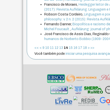
Francisco de Moraes,
Heidegger leitor de
(2017): Revista Aufklärung. Linguagem e 
Robson Costa Cordeiro,
Linguagem e po
philosophy: v. 2 n. 2 (2015): Revista Aufkl
Fernando Danner,
Biopolítica e racismo 
Michel Foucault
,
Aufklärung: journal of ph
José Francisco de Assis Dias, Reginaldo 
humanos de Norberto Bobbio (1909-200
<<
<
9
10
11
12
13
14
15
16
17
18
>
>>
Você também pode
iniciar uma pesquisa avançad