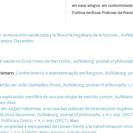
em seus artigos, em conformidade
Política de Boas Práticas da Revis
 la revolución racializada y la filosofía hegeliana de la historia.
,
Aufklä
 Setembro-Dezembro
de saúde no Ecce Homo de Nietzsche
,
Aufklärung: journal of philosoph
ickmann,
Conhecimento e indeterminação em Bergson
,
Aufklärung: jo
sertão em João Guimarães Rosa
,
Aufklärung: journal of philosophy: v. 
y la explicación científica de una psicología de sentido común
,
Aufkläru
iro-Abril
a em Jürgen Habermas: a recusa das práticas de intervenções eugênic
a ética discursiva
,
Aufklärung: journal of philosophy: v. 4 n. esp. (2017
olítica e Direito, v. 4, n. esp. (2017), Maio
e: propiedad e impropiedad del Dasein frente a la transformación onto
sophy: v. 7 n. 2 (2020): Maio-Agosto. Edição Regular