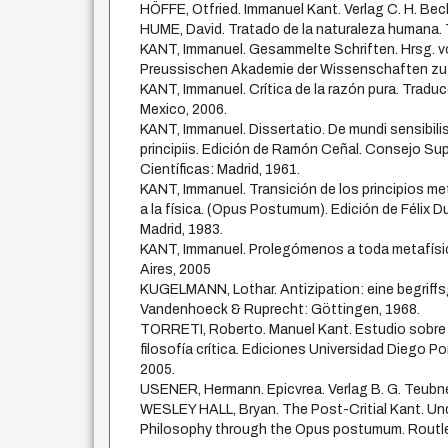
HÖFFE, Otfried. Immanuel Kant. Verlag C. H. Be
HUME, David. Tratado de la naturaleza humana. 
KANT, Immanuel. Gesammelte Schriften. Hrsg. vo
Preussischen Akademie der Wissenschaften zu B
KANT, Immanuel. Crítica de la razón pura. Tradu
Mexico, 2006.
KANT, Immanuel. Dissertatio. De mundi sensibilis 
principiis. Edición de Ramón Ceñal. Consejo Sup
Científicas: Madrid, 1961.
KANT, Immanuel. Transición de los principios met
a la física. (Opus Postumum). Edición de Félix Du
Madrid, 1983.
KANT, Immanuel. Prolegómenos a toda metafísic
Aires, 2005
KUGELMANN, Lothar. Antizipation: eine begriff
Vandenhoeck & Ruprecht: Göttingen, 1968.
TORRETI, Roberto. Manuel Kant. Estudio sobre
filosofía crítica. Ediciones Universidad Diego Po
2005.
USENER, Hermann. Epicvrea. Verlag B. G. Teubne
WESLEY HALL, Bryan. The Post-Critial Kant. Und
Philosophy through the Opus postumum. Routle