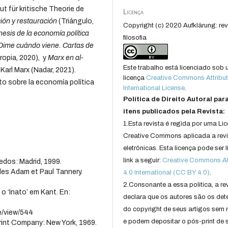
t für kritische Theorie de
Licença
ción y restauración
(Triángulo,
Copyright (c) 2020 Aufklärung: rev
nesis de la economía política
filosofia
Dime cuándo viene. Cartas de
opia, 2020), y
Marx en al-
Este trabalho está licenciado sob
Karl Marx (Nadar, 2021).
licença
Creative Commons Attribut
o sobre la economía política
International License
.
Política de Direito Autoral par
itens publicados pela Revista:
1.Esta revista é regida por uma Li
Creative Commons aplicada a rev
eletrônicas. Esta licença pode ser 
link a seguir:
Creative Commons Att
edos: Madrid, 1999.
es Adam et Paul Tannery.
4.0 International (CC BY 4.0)
.
2.Consonante a essa politica, a re
 ‘Inato’ em Kant. En:
declara que os autores são os det
do copyright de seus artigos sem r
le/view/544
e podem depositar o pós-print de 
rint Company: New York, 1969.