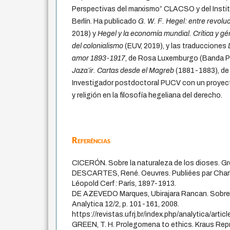
Perspectivas del marxismo” CLACSO y del Institu
Berlín. Ha publicado
G. W. F. Hegel: entre revolu
2018) y
Hegel y la economía mundial. Crítica y gé
del colonialismo
(EUV, 2019), y las traducciones
amor 1893-1917
, de Rosa Luxemburgo (Banda Pr
Jaza’ir. Cartas desde el Magreb
(1881-1883), de 
Investigador postdoctoral PUCV con un proyect
y religión en la filosofía hegeliana del derecho.
Referências
CICERÓN. Sobre la naturaleza de los dioses. Gr
DESCARTES, René. Oeuvres. Publiées par Charl
Léopold Cerf: París, 1897-1913.
DE AZEVEDO Marques, Ubirajara Rancan. Sobre o
Analytica 12/2, p. 101-161, 2008.
https://revistas.ufrj.br/index.php/analytica/artic
GREEN, T. H. Prolegomena to ethics. Kraus Rep