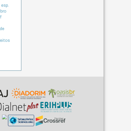
. esp.
mbro
f
 de
reitos