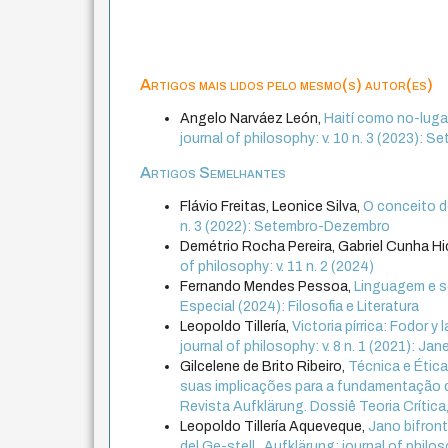
Artigos mais lidos pelo mesmo(s) autor(es)
Angelo Narváez León,
Haití como no-lugar:
journal of philosophy: v. 10 n. 3 (2023):
Artigos Semelhantes
Flávio Freitas, Leonice Silva,
O conceito 
n. 3 (2022): Setembro-Dezembro
Demétrio Rocha Pereira, Gabriel Cunha H
of philosophy: v. 11 n. 2 (2024)
Fernando Mendes Pessoa,
Linguagem e 
Especial (2024): Filosofia e Literatura
Leopoldo Tillería,
Victoria pírrica: Fodor 
journal of philosophy: v. 8 n. 1 (2021): Jane
Gilcelene de Brito Ribeiro,
Técnica e Étic
suas implicações para a fundamentação d
Revista Aufklärung. Dossiê Teoria Crítica, P
Leopoldo Tillería Aqueveque,
Jano bifront
del Ge-stell
,
Aufklärung: journal of philo