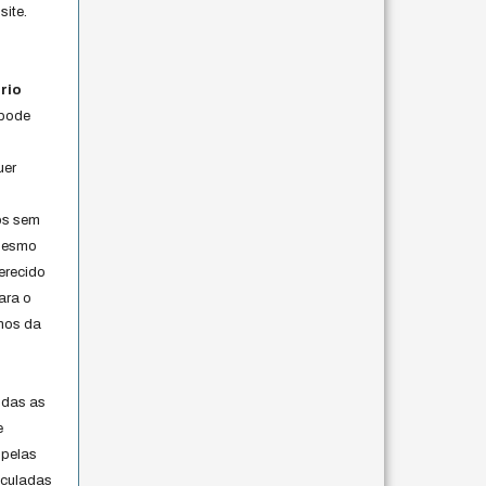
site.
rio
 pode
uer
os sem
 mesmo
erecido
ara o
rmos da
s
odas as
e
 pelas
iculadas