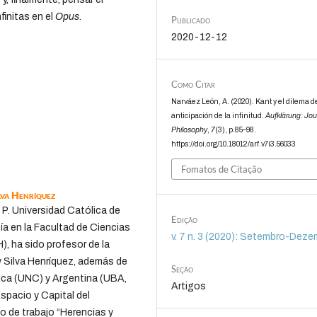
finitas en el
Opus
.
Publicado
2020-12-12
Como Citar
Narváez León, A. (2020). Kant y el dilema d
anticipación de la infinitud.
Aufklärung: Jou
Philosophy
,
7
(3), p.85–98.
https://doi.org/10.18012/arf.v7i3.56033
Fomatos de Citação
lva Henríquez
a P. Universidad Católica de
Edição
a en la Facultad de Ciencias
v. 7 n. 3 (2020): Setembro-Dez
), ha sido profesor de la
y Silva Henríquez, además de
Seção
ica (UNC) y Argentina (UBA,
Artigos
pacio y Capital del
 de trabajo “Herencias y