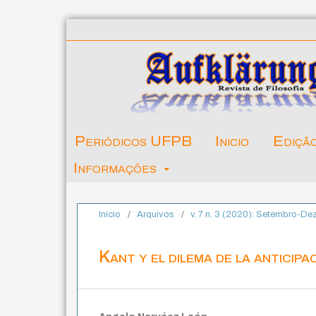
Periódicos UFPB
Inicio
Ediçã
Informações
Início
/
Arquivos
/
v. 7 n. 3 (2020): Setembro-D
Kant y el dilema de la anticipac