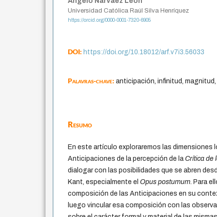
Angelo Narváez León
Universidad Católica Raúl Silva Henríquez
https://orcid.org/0000-0001-7320-6905
DOI:
https://doi.org/10.18012/arf.v7i3.56033
Palavras-chave:
anticipación, infinitud, magnitud,
Resumo
En este artículo exploraremos las dimensiones l
Anticipaciones de la percepción de la
Crítica de
dialogar con las posibilidades que se abren desd
Kant, especialmente el
Opus postumum
. Para el
composición de las Anticipaciones en su contex
luego vincular esa composición con las observ
sobre el carácter formal y material de las mismas 