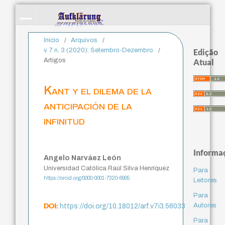
Início
/
Arquivos
/
v. 7 n. 3 (2020): Setembro-Dezembro
/
Edição
Artigos
Atual
Kant y el dilema de la
anticipación de la
infinitud
Informa
Angelo Narváez León
Universidad Católica Raúl Silva Henríquez
Para
https://orcid.org/0000-0001-7320-6905
Leitores
Para
DOI:
Autores
https://doi.org/10.18012/arf.v7i3.56033
Para