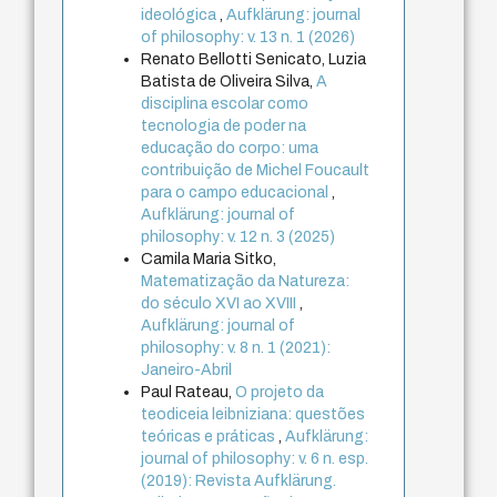
ideológica
,
Aufklärung: journal
of philosophy: v. 13 n. 1 (2026)
Renato Bellotti Senicato, Luzia
Batista de Oliveira Silva,
A
disciplina escolar como
tecnologia de poder na
educação do corpo: uma
contribuição de Michel Foucault
para o campo educacional
,
Aufklärung: journal of
philosophy: v. 12 n. 3 (2025)
Camila Maria Sitko,
Matematização da Natureza:
do século XVI ao XVIII
,
Aufklärung: journal of
philosophy: v. 8 n. 1 (2021):
Janeiro-Abril
Paul Rateau,
O projeto da
teodiceia leibniziana: questões
teóricas e práticas
,
Aufklärung:
journal of philosophy: v. 6 n. esp.
(2019): Revista Aufklärung.