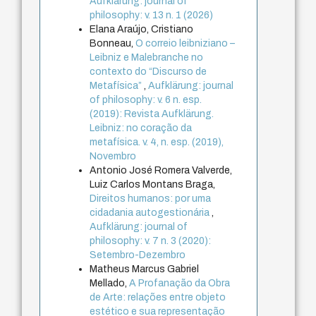
Aufklärung: journal of
philosophy: v. 13 n. 1 (2026)
Elana Araújo, Cristiano
Bonneau,
O correio leibniziano –
Leibniz e Malebranche no
contexto do “Discurso de
Metafísica”
,
Aufklärung: journal
of philosophy: v. 6 n. esp.
(2019): Revista Aufklärung.
Leibniz: no coração da
metafísica. v. 4, n. esp. (2019),
Novembro
Antonio José Romera Valverde,
Luiz Carlos Montans Braga,
Direitos humanos: por uma
cidadania autogestionária
,
Aufklärung: journal of
philosophy: v. 7 n. 3 (2020):
Setembro-Dezembro
Matheus Marcus Gabriel
Mellado,
A Profanação da Obra
de Arte: relações entre objeto
estético e sua representação