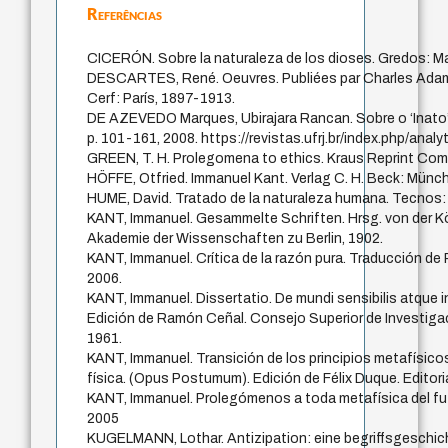
Referências
CICERÓN. Sobre la naturaleza de los dioses. Gredos: Ma
DESCARTES, René. Oeuvres. Publiées par Charles Adam 
Cerf: París, 1897-1913.
DE AZEVEDO Marques, Ubirajara Rancan. Sobre o ‘Inato’ 
p. 101-161, 2008. https://revistas.ufrj.br/index.php/analy
GREEN, T. H. Prolegomena to ethics. Kraus Reprint Com
HÖFFE, Otfried. Immanuel Kant. Verlag C. H. Beck: Münc
HUME, David. Tratado de la naturaleza humana. Tecnos: 
KANT, Immanuel. Gesammelte Schriften. Hrsg. von der K
Akademie der Wissenschaften zu Berlin, 1902.
KANT, Immanuel. Crítica de la razón pura. Traducción de
2006.
KANT, Immanuel. Dissertatio. De mundi sensibilis atque inte
Edición de Ramón Ceñal. Consejo Superior de Investigac
1961.
KANT, Immanuel. Transición de los principios metafísicos 
física. (Opus Postumum). Edición de Félix Duque. Editori
KANT, Immanuel. Prolegómenos a toda metafísica del fu
2005
KUGELMANN, Lothar. Antizipation: eine begriffsgeschic