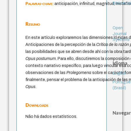
Palavras-chave:
Bibliotecá
anticipación, infinitud, magnitud, metafísi
Resumo
Open
Journal
En este artículo exploraremos las dimensiones lógicas d
Systems
Anticipaciones de la percepción de la
Crítica de la razón
las posibilidades que se abren desde ahí con la obra tar
Opus postumum
. Para ello, discutiremos la composición
Idioma
contexto narrativo específico, para luego vincular esa 
observaciones de las
Prolegomena
sobre el carácter for
English
finalmente, pensar el problema de la anticipación de las 
Portuguê
Opus
.
(Brasil)
Downloads
Navegar
Não há dados estatísticos.