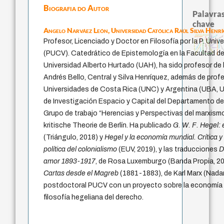
Biografia do Autor
Palavras
chave
Angelo Narváez León,
Universidad Católica Raúl Silva Henr
bataille
arquivos mentais
metafísica do tempo
perdón
guayaquil
idade
género
jacobi
Profesor, Licenciado y Doctor en Filosofía por la P. Univ
experiência temporal
lei
arte de educar
therapy
intolerância
desejo
fundamentalismo
filosofia brasileira
palavra
violencia
mind
homem-medida
protágoras
anima
logos
leyes
(PUCV). Catedrático de Epistemología en la Facultad de
j.c.m. neto
Universidad Alberto Hurtado (UAH), ha sido profesor de 
Andrés Bello, Central y Silva Henríquez, además de profe
Universidades de Costa Rica (UNC) y Argentina (UBA, 
de Investigación Espacio y Capital del Departamento de
Grupo de trabajo “Herencias y Perspectivas del marxismo
kritische Theorie de Berlín. Ha publicado
G. W. F. Hegel: 
(Triángulo, 2018) y
Hegel y la economía mundial. Crítica 
política del colonialismo
(EUV, 2019), y las traducciones
D
amor 1893-1917
, de Rosa Luxemburgo (Banda Propia, 2
Cartas desde el Magreb
(1881-1883), de Karl Marx (Nadar
postdoctoral PUCV con un proyecto sobre la economía pol
filosofía hegeliana del derecho.