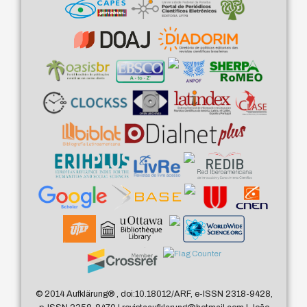
© 2014 Aufklärung
®
, doi:10.18012/ARF, e-ISSN 2318-9428,