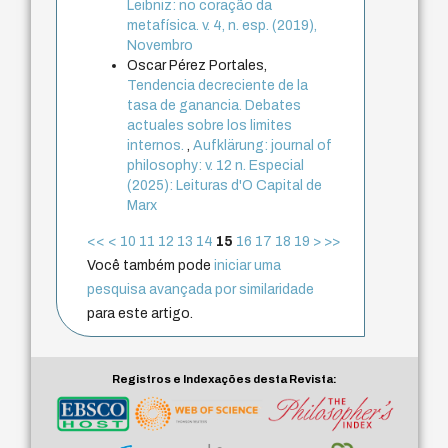
Leibniz: no coração da
metafísica. v. 4, n. esp. (2019),
Novembro
Oscar Pérez Portales,
Tendencia decreciente de la
tasa de ganancia. Debates
actuales sobre los limites
internos.
,
Aufklärung: journal of
philosophy: v. 12 n. Especial
(2025): Leituras d'O Capital de
Marx
<<
<
10
11
12
13
14
15
16
17
18
19
>
>>
Você também pode
iniciar uma
pesquisa avançada por similaridade
para este artigo.
Registros e Indexações desta Revista: