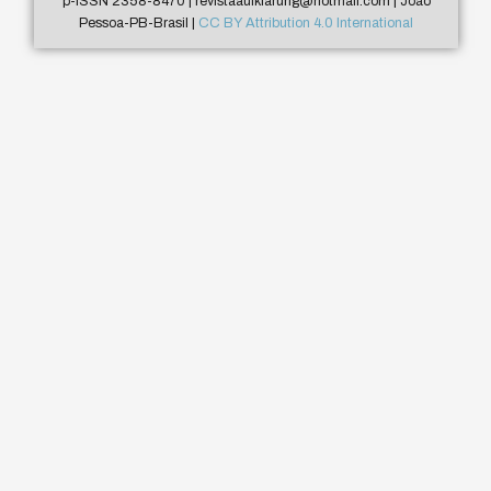
p-ISSN 2358-8470 | revistaaufklarung@hotmail.com | João
Pessoa-PB-Brasil |
CC BY Attribution 4.0 International