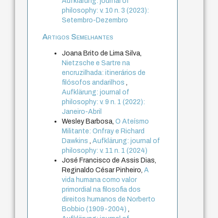
Aufklärung: journal of
philosophy: v. 10 n. 3 (2023):
Setembro-Dezembro
Artigos Semelhantes
Joana Brito de Lima Silva,
Nietzsche e Sartre na
encruzilhada: itinerários de
filósofos andarilhos
,
Aufklärung: journal of
philosophy: v. 9 n. 1 (2022):
Janeiro-Abril
Wesley Barbosa,
O Ateísmo
Militante: Onfray e Richard
Dawkins
,
Aufklärung: journal of
philosophy: v. 11 n. 1 (2024)
José Francisco de Assis Dias,
Reginaldo César Pinheiro,
A
vida humana como valor
primordial na filosofia dos
direitos humanos de Norberto
Bobbio (1909-2004)
,