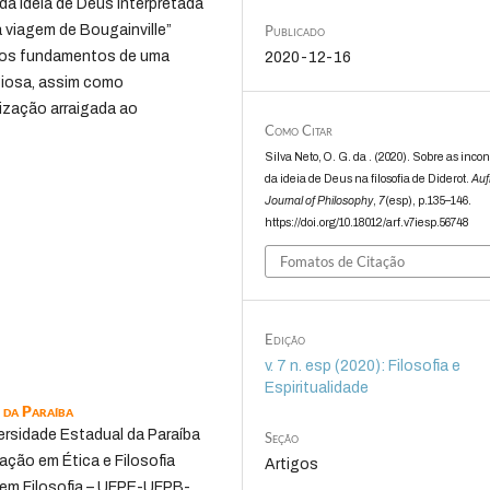
 da ideia de Deus interpretada
Publicado
viagem de Bougainville”
o os fundamentos de uma
2020-12-16
giosa, assim como
ização arraigada ao
Como Citar
Silva Neto, O. G. da . (2020). Sobre as inco
da ideia de Deus na filosofia de Diderot.
Auf
Journal of Philosophy
,
7
(esp), p.135–146.
https://doi.org/10.18012/arf.v7iesp.56748
Fomatos de Citação
Edição
v. 7 n. esp (2020): Filosofia e
Espiritualidade
 da Paraíba
ersidade Estadual da Paraíba
Seção
ação em Ética e Filosofia
Artigos
 em Filosofia – UFPE-UFPB-