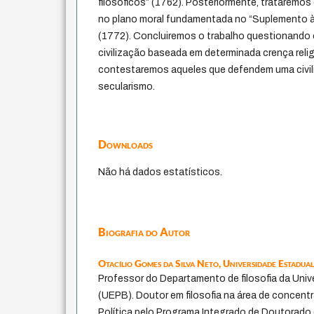
filosóficos” (1762). Posteriormente, trataremos
no plano moral fundamentada no “Suplemento à 
(1772). Concluiremos o trabalho questionand
civilização baseada em determinada crença reli
contestaremos aqueles que defendem uma civil
secularismo.
Downloads
Não há dados estatísticos.
Biografia do Autor
Otacílio Gomes da Silva Neto,
Universidade Estadual
Professor do Departamento de filosofia da Univ
(UEPB). Doutor em filosofia na área de concentr
Política pelo Programa Integrado de Doutorado