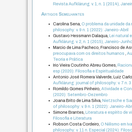
Revista Aufklärung. v. 1, n. 1 (2014), Jan
Artigos Semelhantes
Carolina Sena,
O problema da unidade da 
philosophy: v. 9 n. 1 (2022): Janeiro-Abril
Gustavo Hessmann Dalaqua,
Lei natural e
Aufklärung. v. 2, n. 1 (2015), Janeiro-Junh
Marcio de Lima Pacheco, Francisco de Ass
preocupava com os direitos humanos
,
Au
Teoria e Prática
Irio Vieira Coutinho Abreu Gomes,
Raciona
esp (2020): Filosofia e Espiritualidade
Antonio José Romera Valverde, Luiz Car
Aufklärung: journal of philosophy: v. 7 n
Romildo Gomes Pinheiro,
Atividade e Co
(2020): Setembro-Dezembro
Joana Brito de Lima Silva,
Nietzsche e Sar
of philosophy: v. 9 n. 1 (2022): Janeiro-Abr
Simone Brantes,
Literatura e espírito de
Filosofia e Literatura
Robson Costa Cordeiro,
O Niilismo em I
philosophy: v. 11 n. Especial (2024): Filoso