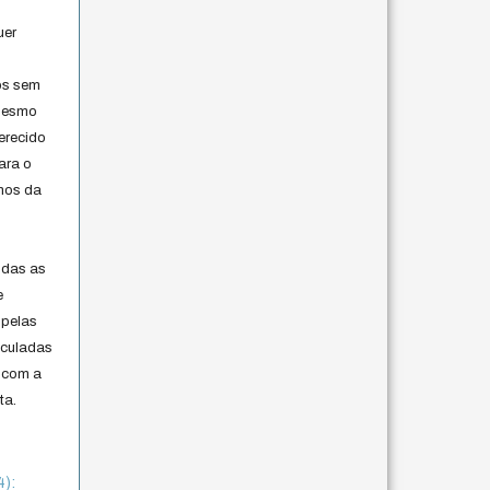
uer
os sem
 mesmo
erecido
ara o
rmos da
s
odas as
e
 pelas
iculadas
 com a
ta.
4):