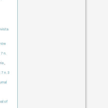
evista
ntre
 7 n.
ria
,
 7 n. 3
urnal
nal of