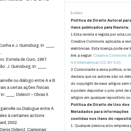
Licença
Política de Direito Autoral par
itens publicados pela Revista:
1.Esta revista é regida por uma Li
Creative Commons aplicada a rev
unha e J. Guinsburg. In: ____.
eletrônicas. Esta licença pode ser 
.
link a seguir:
Creative Commons Att
ro: Estrela de Ouro, 1967.
4.0 International (CC BY 4.0)
.
: J. Guinsburg. In: ____.
2.Consonante a essa politica, a re
.
declara que os autores são os det
nville ou diálogo entre A e B
do copyright de seus artigos sem r
rais a certas ações físicas
e podem depositar o pós-print de 
: ____. Diderot – Obras II.
artigos em qualquer repositório ou 
Política de Direito de Uso dos
inville ou Dialogue entre A
Metadados para informações
ales à certaines actions
contidas nos itens do repositó
ard, 2002.
1. Qualquer pessoa e/ou empresa
 Denis Diderot. Campinas: