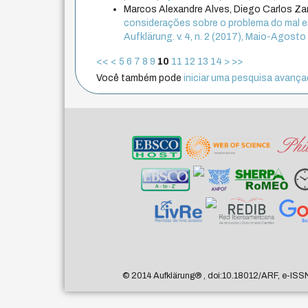
Marcos Alexandre Alves, Diego Carlos Zan
considerações sobre o problema do mal
Aufklärung. v. 4, n. 2 (2017), Maio-Agosto
<<
<
5
6
7
8
9
10
11
12
13
14
>
>>
Você também pode
iniciar uma pesquisa avançad
© 2014 Aufklärung
®
, doi:10.18012/ARF, e-ISS