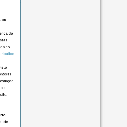
a os
cença da
istas
lida no
ribution
vista
entores
estrição,
seus
site.
rio
 pode