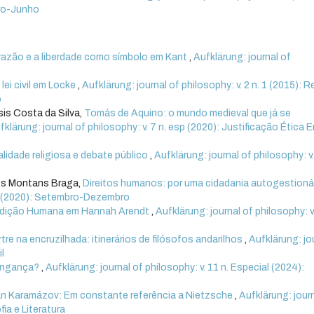
eiro-Junho
razão e a liberdade como símbolo em Kant
,
Aufklärung: journal of
 lei civil em Locke
,
Aufklärung: journal of philosophy: v. 2 n. 1 (2015): R
o
is Costa da Silva,
Tomás de Aquino: o mundo medieval que já se
fklärung: journal of philosophy: v. 7 n. esp (2020): Justificação Ética E
lidade religiosa e debate público
,
Aufklärung: journal of philosophy: v.
los Montans Braga,
Direitos humanos: por uma cidadania autogestioná
. 3 (2020): Setembro-Dezembro
ndição Humana em Hannah Arendt
,
Aufklärung: journal of philosophy: v.
tre na encruzilhada: itinerários de filósofos andarilhos
,
Aufklärung: jo
il
 vingança?
,
Aufklärung: journal of philosophy: v. 11 n. Especial (2024):
van Karamázov: Em constante referência a Nietzsche
,
Aufklärung: jour
fia e Literatura