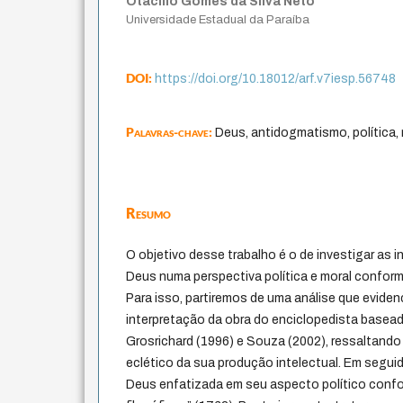
Otacílio Gomes da Silva Neto
Universidade Estadual da Paraíba
DOI:
https://doi.org/10.18012/arf.v7iesp.56748
Palavras-chave:
Deus, antidogmatismo, política,
Resumo
O objetivo desse trabalho é o de investigar as i
Deus numa perspectiva política e moral confor
Para isso, partiremos de uma análise que eviden
interpretação da obra do enciclopedista base
Grosrichard (1996) e Souza (2002), ressaltando 
eclético da sua produção intelectual. Em segui
Deus enfatizada em seu aspecto político con