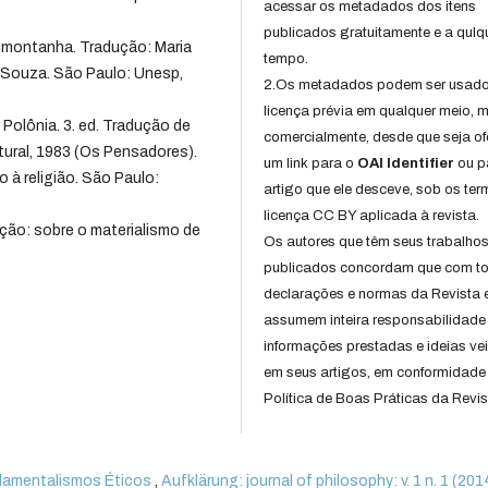
acessar os metadados dos itens
publicados gratuitamente e a qulq
montanha. Tradução: Maria
tempo.
 Souza. São Paulo: Unesp,
2.Os metadados podem ser usad
licença prévia em qualquer meio,
olônia. 3. ed. Tradução de
comercialmente, desde que seja of
ural, 1983 (Os Pensadores).
um link para o
OAI Identifier
ou p
à religião. São Paulo:
artigo que ele desceve, sob os te
licença CC BY aplicada à revista.
ção: sobre o materialismo de
Os autores que têm seus trabalho
publicados concordam que com t
declarações e normas da Revista 
assumem inteira responsabilidade
informações prestadas e ideias ve
em seus artigos, em conformidade
Política de Boas Práticas da Revis
damentalismos Éticos
,
Aufklärung: journal of philosophy: v. 1 n. 1 (201