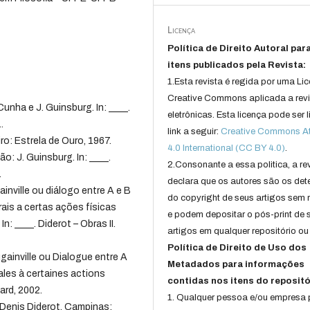
Licença
Política de Direito Autoral par
itens publicados pela Revista:
1.Esta revista é regida por uma Li
Creative Commons aplicada a rev
unha e J. Guinsburg. In: ____.
eletrônicas. Esta licença pode ser 
.
link a seguir:
Creative Commons Att
ro: Estrela de Ouro, 1967.
4.0 International (CC BY 4.0)
.
: J. Guinsburg. In: ____.
2.Consonante a essa politica, a re
.
declara que os autores são os det
nville ou diálogo entre A e B
do copyright de seus artigos sem r
rais a certas ações físicas
e podem depositar o pós-print de 
: ____. Diderot – Obras II.
artigos em qualquer repositório ou 
Política de Direito de Uso dos
inville ou Dialogue entre A
Metadados para informações
ales à certaines actions
contidas nos itens do repositó
ard, 2002.
1. Qualquer pessoa e/ou empresa
 Denis Diderot. Campinas: