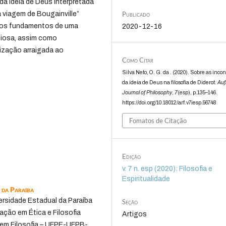
 da ideia de Deus interpretada
Publicado
viagem de Bougainville”
o os fundamentos de uma
2020-12-16
giosa, assim como
ização arraigada ao
Como Citar
Silva Neto, O. G. da . (2020). Sobre as inco
da ideia de Deus na filosofia de Diderot.
Auf
Journal of Philosophy
,
7
(esp), p.135–146.
https://doi.org/10.18012/arf.v7iesp.56748
Fomatos de Citação
Edição
v. 7 n. esp (2020): Filosofia e
Espiritualidade
 da Paraíba
ersidade Estadual da Paraíba
Seção
ação em Ética e Filosofia
Artigos
 em Filosofia – UFPE-UFPB-