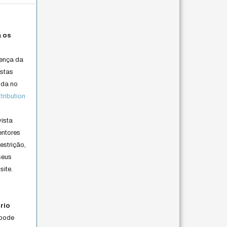
a os
cença da
istas
lida no
ribution
vista
entores
estrição,
seus
site.
rio
 pode