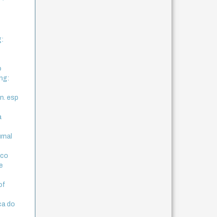
g:
o
ng:
 n. esp
a
rnal
ico
e
of
ca do