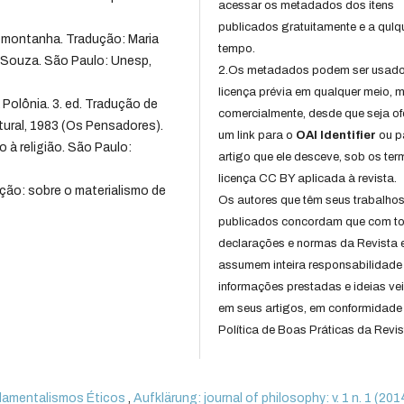
acessar os metadados dos itens
publicados gratuitamente e a qulq
montanha. Tradução: Maria
tempo.
 Souza. São Paulo: Unesp,
2.Os metadados podem ser usad
licença prévia em qualquer meio,
olônia. 3. ed. Tradução de
comercialmente, desde que seja of
ural, 1983 (Os Pensadores).
um link para o
OAI Identifier
ou p
à religião. São Paulo:
artigo que ele desceve, sob os te
licença CC BY aplicada à revista.
ção: sobre o materialismo de
Os autores que têm seus trabalho
publicados concordam que com t
declarações e normas da Revista 
assumem inteira responsabilidade
informações prestadas e ideias ve
em seus artigos, em conformidade
Política de Boas Práticas da Revis
damentalismos Éticos
,
Aufklärung: journal of philosophy: v. 1 n. 1 (201