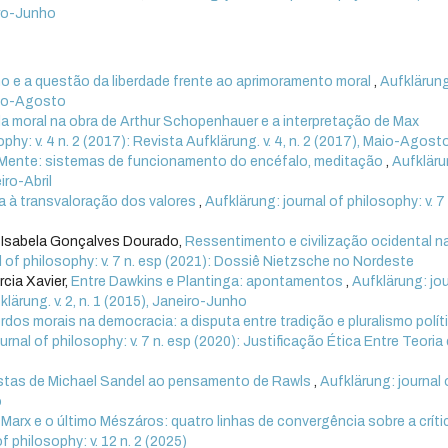
eiro-Junho
 e a questão da liberdade frente ao aprimoramento moral
,
Aufklärun
Maio-Agosto
 moral na obra de Arthur Schopenhauer e a interpretação de Max
ophy: v. 4 n. 2 (2017): Revista Aufklärung. v. 4, n. 2 (2017), Maio-Agost
 Mente: sistemas de funcionamento do encéfalo, meditação
,
Aufkläru
iro-Abril
a à transvaloração dos valores
,
Aufklärung: journal of philosophy: v. 7
, Isabela Gonçalves Dourado,
Ressentimento e civilização ocidental n
l of philosophy: v. 7 n. esp (2021): Dossiê Nietzsche no Nordeste
cia Xavier,
Entre Dawkins e Plantinga: apontamentos
,
Aufklärung: jou
klärung. v. 2, n. 1 (2015), Janeiro-Junho
dos morais na democracia: a disputa entre tradição e pluralismo polít
urnal of philosophy: v. 7 n. esp (2020): Justificação Ética Entre Teoria 
ristas de Michael Sandel ao pensamento de Rawls
,
Aufklärung: journal 
o
Marx e o último Mészáros: quatro linhas de convergência sobre a críti
f philosophy: v. 12 n. 2 (2025)