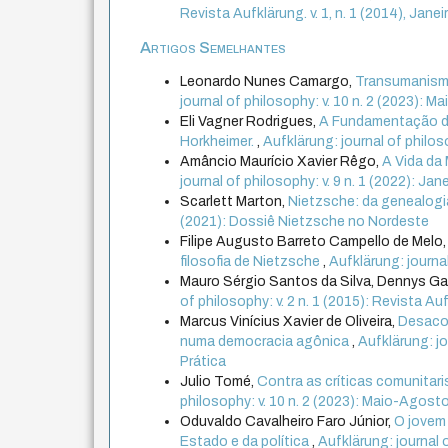
Revista Aufklärung. v. 1, n. 1 (2014), Jan
Artigos Semelhantes
Leonardo Nunes Camargo,
Transumanismo
journal of philosophy: v. 10 n. 2 (2023): 
Eli Vagner Rodrigues,
A Fundamentação da
Horkheimer.
,
Aufklärung: journal of philos
Amâncio Maurício Xavier Rêgo,
A Vida da
journal of philosophy: v. 9 n. 1 (2022): Jane
Scarlett Marton,
Nietzsche: da genealogi
(2021): Dossiê Nietzsche no Nordeste
Filipe Augusto Barreto Campello de Melo
filosofia de Nietzsche
,
Aufklärung: journa
Mauro Sérgio Santos da Silva, Dennys Gar
of philosophy: v. 2 n. 1 (2015): Revista Auf
Marcus Vinícius Xavier de Oliveira,
Desacor
numa democracia agônica
,
Aufklärung: jo
Prática
Julio Tomé,
Contra as críticas comunita
philosophy: v. 10 n. 2 (2023): Maio-Agost
Oduvaldo Cavalheiro Faro Júnior,
O jovem 
Estado e da política
,
Aufklärung: journal o