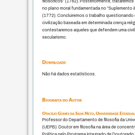
filosóficos” (1762). Posteriormente, trataremos
no plano moral fundamentada no “Suplemento à 
(1772). Concluiremos o trabalho questionand
civilização baseada em determinada crença reli
contestaremos aqueles que defendem uma civil
secularismo.
Downloads
Não há dados estatísticos.
Biografia do Autor
Otacílio Gomes da Silva Neto,
Universidade Estadual
Professor do Departamento de filosofia da Univ
(UEPB). Doutor em filosofia na área de concentr
Política pelo Programa Integrado de Doutorado