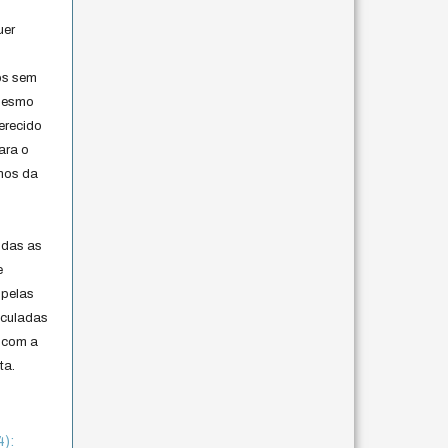
uer
os sem
 mesmo
erecido
ara o
rmos da
s
odas as
e
 pelas
iculadas
 com a
ta.
4):