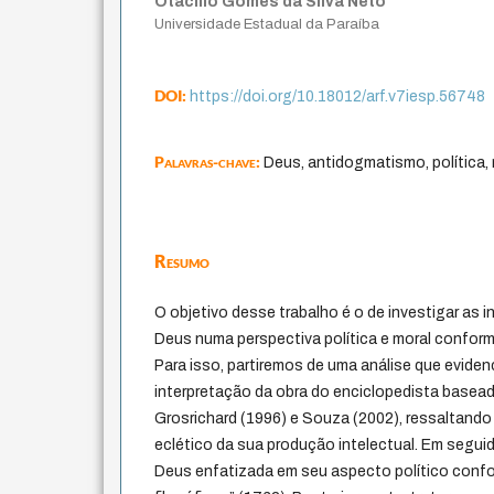
Otacílio Gomes da Silva Neto
Universidade Estadual da Paraíba
DOI:
https://doi.org/10.18012/arf.v7iesp.56748
Palavras-chave:
Deus, antidogmatismo, política,
Resumo
O objetivo desse trabalho é o de investigar as i
Deus numa perspectiva política e moral confor
Para isso, partiremos de uma análise que eviden
interpretação da obra do enciclopedista base
Grosrichard (1996) e Souza (2002), ressaltando 
eclético da sua produção intelectual. Em segui
Deus enfatizada em seu aspecto político con