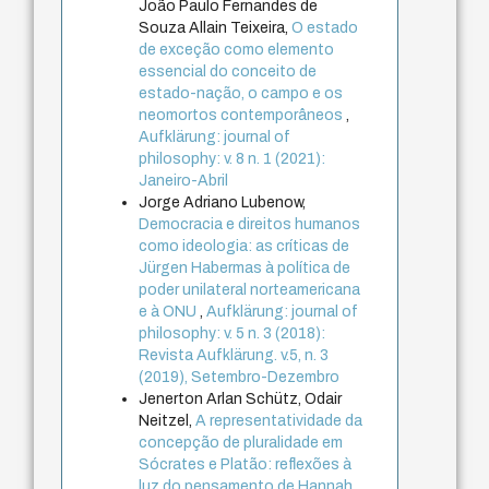
João Paulo Fernandes de
Souza Allain Teixeira,
O estado
de exceção como elemento
essencial do conceito de
estado-nação, o campo e os
neomortos contemporâneos
,
Aufklärung: journal of
philosophy: v. 8 n. 1 (2021):
Janeiro-Abril
Jorge Adriano Lubenow,
Democracia e direitos humanos
como ideologia: as críticas de
Jürgen Habermas à política de
poder unilateral norteamericana
e à ONU
,
Aufklärung: journal of
philosophy: v. 5 n. 3 (2018):
Revista Aufklärung. v.5, n. 3
(2019), Setembro-Dezembro
Jenerton Arlan Schütz, Odair
Neitzel,
A representatividade da
concepção de pluralidade em
Sócrates e Platão: reflexões à
luz do pensamento de Hannah