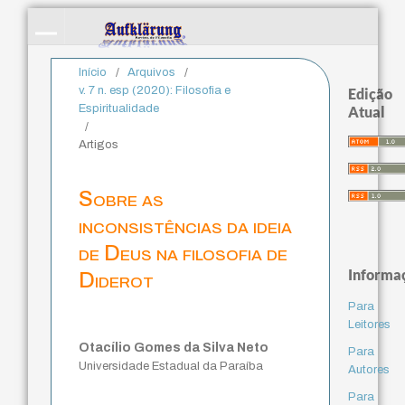
Início
/
Arquivos
/
v. 7 n. esp (2020): Filosofia e
Edição
Espiritualidade
Atual
/
Artigos
Sobre as
inconsistências da ideia
de Deus na filosofia de
Informa
Diderot
Para
Leitores
Otacílio Gomes da Silva Neto
Para
Universidade Estadual da Paraíba
Autores
Para