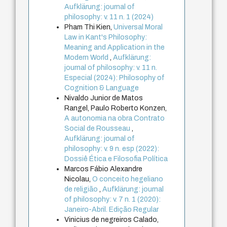
Aufklärung: journal of
philosophy: v. 11 n. 1 (2024)
Pham Thi Kien,
Universal Moral
Law in Kant's Philosophy:
Meaning and Application in the
Modern World
,
Aufklärung:
journal of philosophy: v. 11 n.
Especial (2024): Philosophy of
Cognition & Language
Nivaldo Junior de Matos
Rangel, Paulo Roberto Konzen,
A autonomia na obra Contrato
Social de Rousseau
,
Aufklärung: journal of
philosophy: v. 9 n. esp (2022):
Dossiê Ética e Filosofia Política
Marcos Fábio Alexandre
Nicolau,
O conceito hegeliano
de religião
,
Aufklärung: journal
of philosophy: v. 7 n. 1 (2020):
Janeiro-Abril. Edição Regular
Vinicius de negreiros Calado,