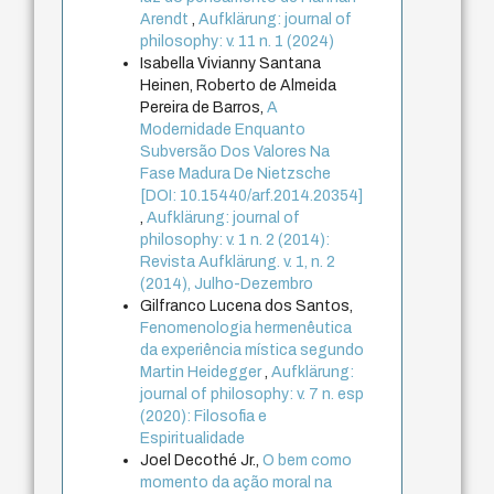
Arendt
,
Aufklärung: journal of
philosophy: v. 11 n. 1 (2024)
Isabella Vivianny Santana
Heinen, Roberto de Almeida
Pereira de Barros,
A
Modernidade Enquanto
Subversão Dos Valores Na
Fase Madura De Nietzsche
[DOI: 10.15440/arf.2014.20354]
,
Aufklärung: journal of
philosophy: v. 1 n. 2 (2014):
Revista Aufklärung. v. 1, n. 2
(2014), Julho-Dezembro
Gilfranco Lucena dos Santos,
Fenomenologia hermenêutica
da experiência mística segundo
Martin Heidegger
,
Aufklärung:
journal of philosophy: v. 7 n. esp
(2020): Filosofia e
Espiritualidade
Joel Decothé Jr.,
O bem como
momento da ação moral na