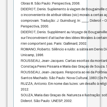
Obras III. São Paulo: Perspectiva, 2006.
DIDEROT, Denis. Suplemento à viagem de Bougainville o
o inconveniente de atribuir idéias (sic) morais a certas 
comprovam. Tradução: J. Guinsburg. In: ____. Diderot – O
Perspectiva, 2000.
DIDEROT, Denis. Supplément au Voyage de Bougainville 
sur l’inconvénient d’attacher des idées Morales à certai
n’en comportent pas. Paris: Gallimard, 2002.
ROMANO, Roberto. Silêncio e ruído: a sátira em Denis D
Unicamp, 1996.
ROUSSEAU, Jean-Jacques. Cartas escritas da montanh
Constaça Peres Pissarra e Maria das Graças de Souza. 
ROUSSEAU, Jean-Jacques. Resposta ao rei da Polônia. 
Santos Machado. São Paulo: Nova Cultural, 1983 (Os P
RUZZA, Antonio. Em nome das luzes: um desafio à relig
2012.
SOUZA, Maria das Graças de. Natureza e Ilustração: sob
Diderot. São Paulo: UNESP, 2002.