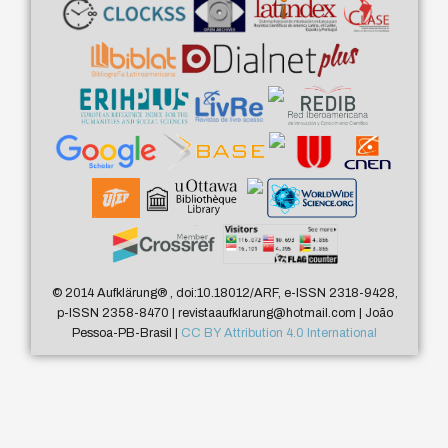
© 2014 Aufklärung
®
, doi:10.18012/ARF, e-ISSN 2318-9428,
p-ISSN 2358-8470 | revistaaufklarung@hotmail.com | João
Pessoa-PB-Brasil |
CC BY Attribution 4.0 International