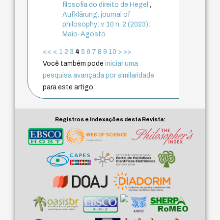
filosofia do direito de Hegel
,
Aufklärung: journal of
philosophy: v. 10 n. 2 (2023):
Maio-Agosto
<<
<
1
2
3
4
5
6
7
8
9
10
>
>>
Você também pode
iniciar uma
pesquisa avançada por similaridade
para este artigo.
Registros e Indexações desta Revista: