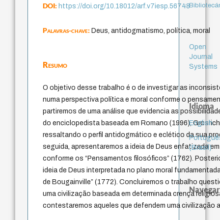
DOI:
Bibliotecá
https://doi.org/10.18012/arf.v7iesp.56748
Palavras-chave:
Deus, antidogmatismo, política, moral
Open
Journal
Resumo
Systems
O objetivo desse trabalho é o de investigar as inconsis
numa perspectiva política e moral conforme o pensament
Idioma
partiremos de uma análise que evidencia as possibilidad
English
do enciclopedista baseada em Romano (1996), Grosrich
ressaltando o perfil antidogmático e eclético da sua pr
Portuguê
seguida, apresentaremos a ideia de Deus enfatizada em
(Brasil)
conforme os “Pensamentos filosóficos” (1762). Posteri
ideia de Deus interpretada no plano moral fundamentad
de Bougainville” (1772). Concluiremos o trabalho que
Navegar
uma civilização baseada em determinada crença religio
contestaremos aqueles que defendem uma civilização a