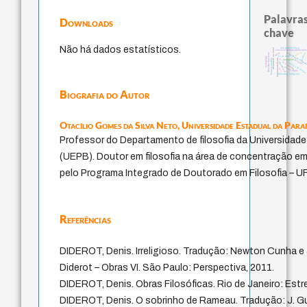
Palavras
Downloads
chave
Não há dados estatísticos.
identidade nacional
não maleficência
classical german philosoph
género
experiência tempor
filosofia brasileira
mind
palavra
j.c.m. neto
pedagogia
fundamentalismo
homem-medida
lei
protágoras
bataille
metafísica do tempo
idade
intolerância
desejo
jacobi
leyes
logos
filosofias indígenas
Biografia do Autor
Otacílio Gomes da Silva Neto,
Universidade Estadual da Para
Professor do Departamento de filosofia da Universidade
(UEPB). Doutor em filosofia na área de concentração em É
pelo Programa Integrado de Doutorado em Filosofia –
Referências
DIDEROT, Denis. Irreligioso. Tradução: Newton Cunha e J
Diderot – Obras VI. São Paulo: Perspectiva, 2011.
DIDEROT, Denis. Obras Filosóficas. Rio de Janeiro: Estre
DIDEROT, Denis. O sobrinho de Rameau. Tradução: J. Guin