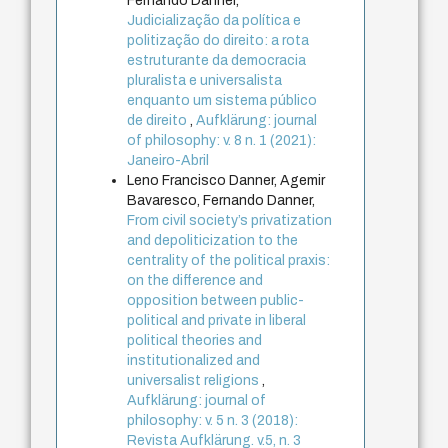
Fernando Danner,
Judicialização da política e
politização do direito: a rota
estruturante da democracia
pluralista e universalista
enquanto um sistema público
de direito
,
Aufklärung: journal
of philosophy: v. 8 n. 1 (2021):
Janeiro-Abril
Leno Francisco Danner, Agemir
Bavaresco, Fernando Danner,
From civil society’s privatization
and depoliticization to the
centrality of the political praxis:
on the difference and
opposition between public-
political and private in liberal
political theories and
institutionalized and
universalist religions
,
Aufklärung: journal of
philosophy: v. 5 n. 3 (2018):
Revista Aufklärung. v.5, n. 3