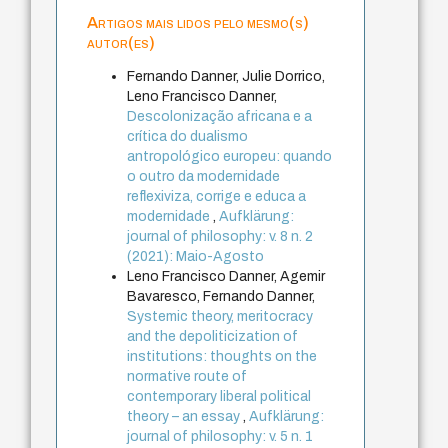
Artigos mais lidos pelo mesmo(s)
autor(es)
Fernando Danner, Julie Dorrico,
Leno Francisco Danner,
Descolonização africana e a
crítica do dualismo
antropológico europeu: quando
o outro da modernidade
reflexiviza, corrige e educa a
modernidade
,
Aufklärung:
journal of philosophy: v. 8 n. 2
(2021): Maio-Agosto
Leno Francisco Danner, Agemir
Bavaresco, Fernando Danner,
Systemic theory, meritocracy
and the depoliticization of
institutions: thoughts on the
normative route of
contemporary liberal political
theory – an essay
,
Aufklärung:
journal of philosophy: v. 5 n. 1