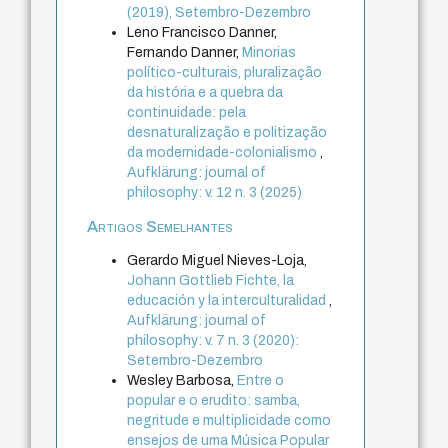
(2019), Setembro-Dezembro
Leno Francisco Danner,
Fernando Danner,
Minorias
político-culturais, pluralização
da história e a quebra da
continuidade: pela
desnaturalização e politização
da modernidade-colonialismo
,
Aufklärung: journal of
philosophy: v. 12 n. 3 (2025)
Artigos Semelhantes
Gerardo Miguel Nieves-Loja,
Johann Gottlieb Fichte, la
educación y la interculturalidad
,
Aufklärung: journal of
philosophy: v. 7 n. 3 (2020):
Setembro-Dezembro
Wesley Barbosa,
Entre o
popular e o erudito: samba,
negritude e multiplicidade como
ensejos de uma Música Popular