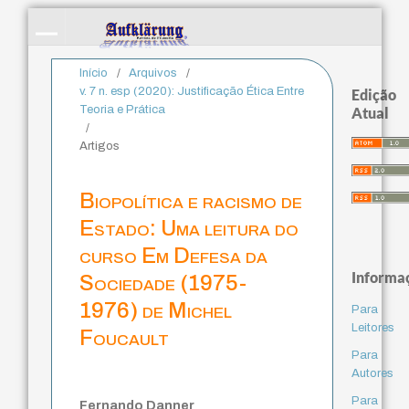
Início
/
Arquivos
/
v. 7 n. esp (2020): Justificação Ética Entre
Edição
Teoria e Prática
Atual
/
Artigos
Biopolítica e racismo de
Estado: Uma leitura do
curso Em Defesa da
Informa
Sociedade (1975-
1976) de Michel
Para
Leitores
Foucault
Para
Autores
Para
Fernando Danner