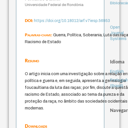
Bibliotecá
Universidade Federal de Rondônia
DOI:
https://doi.org/10.18012/arf.v7iesp.56953
Open
Journal
Palavras-chave:
Guerra, Política, Soberania, Luta das raça
Systems
Racismo de Estado
Resumo
Idioma
English
O artigo inicia com uma investigação sobre a relação en
Portuguê
política e guerra e, em seguida, apresenta a genealogia
(Brasil)
foucaultiana da luta das raças; por fim, discute a quest
racismo de Estado, associado ao tema da pureza e da
proteção da raça, no âmbito das sociedades ocidentais
modernas.
Navegar
Downloads