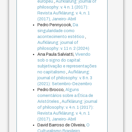
europeu
,
Aufklärung: journal of
philosophy: v. 4 n. 1 (2017):
Revista Aufklärung. v. 4, n. 1
(2017), Janeiro-Abril
Pedro Pennycook,
Da
singularidade como
acontecimento estético
,
Aufklärung: journal of
philosophy: v. 11 n. 2 (2024)
Ana Paula Salviatti,
Vivendo
sob o signo do capital:
subjetivação e representações
no capitalismo
,
Aufklärung:
journal of philosophy: v. 8 n. 3
(2021): Setembro-Dezembro
Pedro Brocco,
Alguns
comentários sobre a Ética de
Aristóteles
,
Aufklärung: journal
of philosophy: v. 4 n. 1 (2017):
Revista Aufklärung. v. 4, n. 1
(2017), Janeiro-Abril
David Barroso de Oliveira,
O
Culturalismo Brasileiro
,