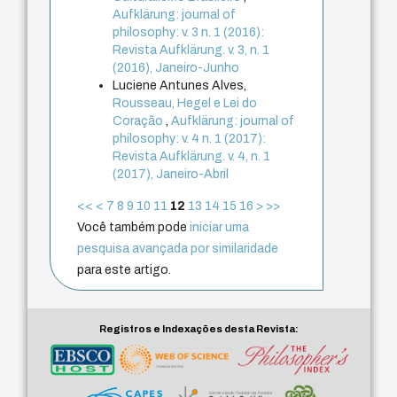
Aufklärung: journal of
philosophy: v. 3 n. 1 (2016):
Revista Aufklärung. v. 3, n. 1
(2016), Janeiro-Junho
Luciene Antunes Alves,
Rousseau, Hegel e Lei do
Coração
,
Aufklärung: journal of
philosophy: v. 4 n. 1 (2017):
Revista Aufklärung. v. 4, n. 1
(2017), Janeiro-Abril
<<
<
7
8
9
10
11
12
13
14
15
16
>
>>
Você também pode
iniciar uma
pesquisa avançada por similaridade
para este artigo.
Registros e Indexações desta Revista: