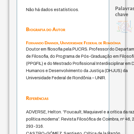
Palavras
Não há dados estatísticos.
chave
homem-medida
experiência temporal
metafísica do tempo
therapy
protágoras
violencia
desejo
intolerância
género
leyes
lei
logos
palavra
realidad
fundamentalismo
Biografia do Autor
perdón
jacobi
idade
mind
guayaquil
j.c.m. neto
bataille
pedagogia
Fernando Danner,
Universidade Federal de Rondônia
Doutor em filosofia pela PUCRS. Professor do Departa
de Filosofia, do Programa de Pós-Graduação em Filosof
(PPGFIL) e do Mestrado Profissional Interdisciplinar em D
Humanos e Desenvolvimento da Justiça (DHJUS) da
Universidade Federal de Rondônia – UNIR.
Referências
ADVERSE, Helton. “Foucault, Maquiavel e a crítica da ra
política moderna”. Revista Filosófica de Coimbra, nº 46, 2
293-316.
CASTRO-GÓMEZ, Santiago. Crítica de la Razón