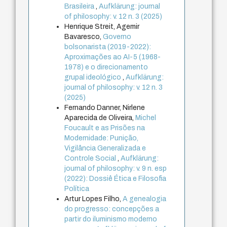
Brasileira
,
Aufklärung: journal
of philosophy: v. 12 n. 3 (2025)
Henrique Streit, Agemir
Bavaresco,
Governo
bolsonarista (2019-2022):
Aproximações ao AI-5 (1968-
1978) e o direcionamento
grupal ideológico
,
Aufklärung:
journal of philosophy: v. 12 n. 3
(2025)
Fernando Danner, Nirlene
Aparecida de Oliveira,
Michel
Foucault e as Prisões na
Modernidade: Punição,
Vigilância Generalizada e
Controle Social
,
Aufklärung:
journal of philosophy: v. 9 n. esp
(2022): Dossiê Ética e Filosofia
Política
Artur Lopes Filho,
A genealogia
do progresso: concepções a
partir do iluminismo moderno