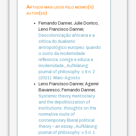
Artigos mais lidos pelo mesmo(s)
autor(es)
Fernando Danner, Julie Dorrico,
Leno Francisco Danner,
Descolonização africana e a
crítica do dualismo
antropológico europeu: quando
o outro da modernidade
reflexiviza, corrige e educa a
modernidade
,
Aufklärung:
journal of philosophy: v. 8 n. 2
(2021): Maio-Agosto
Leno Francisco Danner, Agemir
Bavaresco, Fernando Danner,
Systemic theory, meritocracy
and the depoliticization of
institutions: thoughts on the
normative route of
contemporary liberal political
theory – an essay
,
Aufklärung:
journal of philosophy: v. 5 n. 1