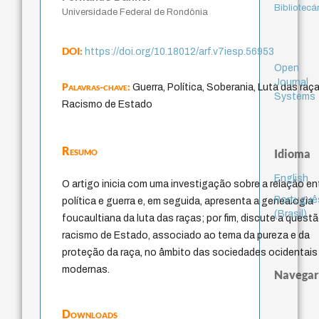
Bibliotecá
Universidade Federal de Rondônia
DOI:
https://doi.org/10.18012/arf.v7iesp.56953
Open
Journal
Palavras-chave:
Guerra, Política, Soberania, Luta das raça
Systems
Racismo de Estado
Resumo
Idioma
English
O artigo inicia com uma investigação sobre a relação en
Portuguê
política e guerra e, em seguida, apresenta a genealogia
(Brasil)
foucaultiana da luta das raças; por fim, discute a quest
racismo de Estado, associado ao tema da pureza e da
proteção da raça, no âmbito das sociedades ocidentais
modernas.
Navegar
Downloads