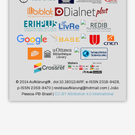
© 2014 Aufklärung
®
, doi:10.18012/ARF, e-ISSN 2318-9428,
p-ISSN 2358-8470 | revistaaufklarung@hotmail.com | João
Pessoa-PB-Brasil |
CC BY Attribution 4.0 International