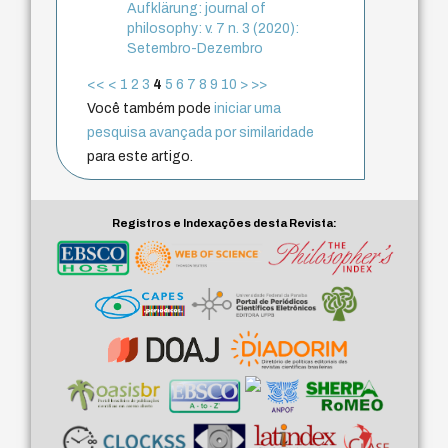
Aufklärung: journal of
philosophy: v. 7 n. 3 (2020):
Setembro-Dezembro
<<
<
1
2
3
4
5
6
7
8
9
10
>
>>
Você também pode
iniciar uma
pesquisa avançada por similaridade
para este artigo.
Registros e Indexações desta Revista: