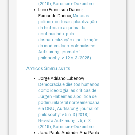
(2019), Setembro-Dezembro
Leno Francisco Danner,
Fernando Danner,
Minorias
político-culturais, pluralização
da história e a quebra da
continuidade: pela
desnaturalização e politização
da modernidade-colonialismo
,
Aufklärung: journal of
philosophy: v. 12 n. 3 (2025)
Artigos Semelhantes
Jorge Adriano Lubenow,
Democracia e direitos humanos
como ideologia: as críticas de
Jürgen Habermas à política de
poder unilateral norteamericana
e à ONU
,
Aufklärung: journal of
philosophy: v. 5 n. 3 (2018):
Revista Aufklärung. v.5, n. 3
(2019), Setembro-Dezembro
João Paulo Andrade, Ana Paula