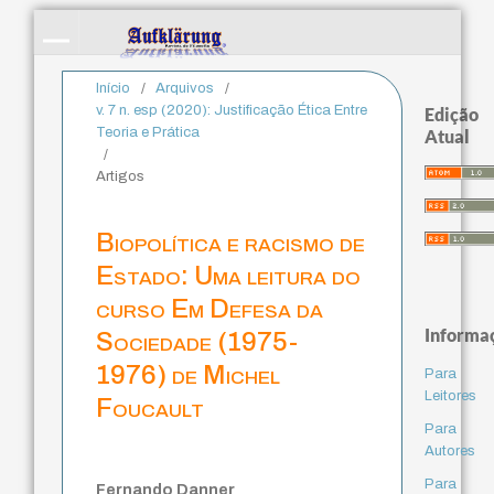
Início
/
Arquivos
/
v. 7 n. esp (2020): Justificação Ética Entre
Edição
Teoria e Prática
Atual
/
Artigos
Biopolítica e racismo de
Estado: Uma leitura do
curso Em Defesa da
Informa
Sociedade (1975-
1976) de Michel
Para
Leitores
Foucault
Para
Autores
Para
Fernando Danner