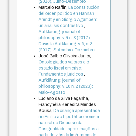
(2016), Julho-Dezembro
Marcelo Raffin,
La constitución
del orden político en Hannah
Arendt y en Giorgio Agamben:
un análisis contrastivo
,
Aufklärung: journal of
philosophy: v. 4 n. 3 (2017):
Revista Aufklärung. v. 4, n. 3
(2017), Setembro-Dezembro
José Galbio Oliveira Junior,
Ontologia dos valores e o
estado fiscal em crise:
Fundamentos jurídicos
,
Aufklärung: journal of
philosophy: v. 10 n. 2 (2023):
Maio-Agosto
Luciano da Silva Façanha,
Francyhélia Benedita Mendes
Sousa,
Da criança apresentada
no Emílio ao hipotético homem
natural do Discurso da
Desigualdade: aproximações a
partir do viés da linguagem do