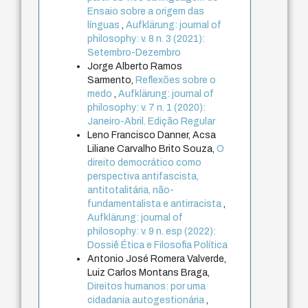
Ensaio sobre a origem das
línguas
,
Aufklärung: journal of
philosophy: v. 8 n. 3 (2021):
Setembro-Dezembro
Jorge Alberto Ramos
Sarmento,
Reflexões sobre o
medo
,
Aufklärung: journal of
philosophy: v. 7 n. 1 (2020):
Janeiro-Abril. Edição Regular
Leno Francisco Danner, Acsa
Liliane Carvalho Brito Souza,
O
direito democrático como
perspectiva antifascista,
antitotalitária, não-
fundamentalista e antirracista
,
Aufklärung: journal of
philosophy: v. 9 n. esp (2022):
Dossiê Ética e Filosofia Política
Antonio José Romera Valverde,
Luiz Carlos Montans Braga,
Direitos humanos: por uma
cidadania autogestionária
,