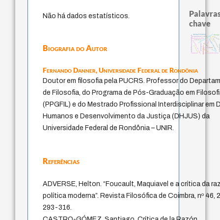
Palavras
Não há dados estatísticos.
chave
experiência temporal
internal relations
therapy
multidimensionalidade
acquaintance
mind
lei
bataill
género
homem-medida
direito romano
fundamentalismo
violencia
leyes
metafísica do tempo
logos
perdón
protágoras
Biografia do Autor
pedago
j.c.m. neto
intolerância
jacobi
idade
desejo
palavra
animais
não maleficência
Fernando Danner,
Universidade Federal de Rondônia
Doutor em filosofia pela PUCRS. Professor do Departa
de Filosofia, do Programa de Pós-Graduação em Filosof
(PPGFIL) e do Mestrado Profissional Interdisciplinar em D
Humanos e Desenvolvimento da Justiça (DHJUS) da
Universidade Federal de Rondônia – UNIR.
Referências
ADVERSE, Helton. “Foucault, Maquiavel e a crítica da ra
política moderna”. Revista Filosófica de Coimbra, nº 46, 2
293-316.
CASTRO-GÓMEZ, Santiago. Crítica de la Razón