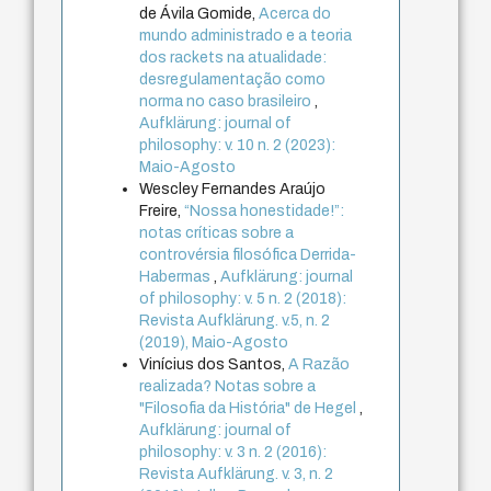
de Ávila Gomide,
Acerca do
mundo administrado e a teoria
dos rackets na atualidade:
desregulamentação como
norma no caso brasileiro
,
Aufklärung: journal of
philosophy: v. 10 n. 2 (2023):
Maio-Agosto
Wescley Fernandes Araújo
Freire,
“Nossa honestidade!”:
notas críticas sobre a
controvérsia filosófica Derrida-
Habermas
,
Aufklärung: journal
of philosophy: v. 5 n. 2 (2018):
Revista Aufklärung. v.5, n. 2
(2019), Maio-Agosto
Vinícius dos Santos,
A Razão
realizada? Notas sobre a
"Filosofia da História" de Hegel
,
Aufklärung: journal of
philosophy: v. 3 n. 2 (2016):
Revista Aufklärung. v. 3, n. 2