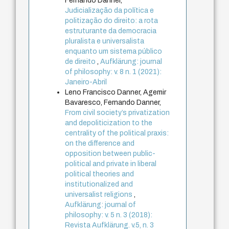
Fernando Danner,
Judicialização da política e
politização do direito: a rota
estruturante da democracia
pluralista e universalista
enquanto um sistema público
de direito
,
Aufklärung: journal
of philosophy: v. 8 n. 1 (2021):
Janeiro-Abril
Leno Francisco Danner, Agemir
Bavaresco, Fernando Danner,
From civil society’s privatization
and depoliticization to the
centrality of the political praxis:
on the difference and
opposition between public-
political and private in liberal
political theories and
institutionalized and
universalist religions
,
Aufklärung: journal of
philosophy: v. 5 n. 3 (2018):
Revista Aufklärung. v.5, n. 3