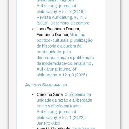
universalist religions
,
Aufklärung: journal of
philosophy: v. 5 n. 3 (2018):
Revista Aufklärung. v.5, n. 3
(2019), Setembro-Dezembro
Leno Francisco Danner,
Fernando Danner,
Minorias
político-culturais, pluralização
da história e a quebra da
continuidade: pela
desnaturalização e politização
da modernidade-colonialismo
,
Aufklärung: journal of
philosophy: v. 12 n. 3 (2025)
Artigos Semelhantes
Carolina Sena,
O problema da
unidade da razão e a liberdade
como símbolo em Kant
,
Aufklärung: journal of
philosophy: v. 9 n. 1 (2022):
Janeiro-Abril