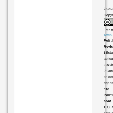
Licenç
Copyri
Este t
Attrib
Polít
Revis
1.Est
aplica
seguir
2.Cons
os det
deposi
site.
Polít
conti
1. Qu