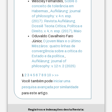
Wescley Fernandes,
Sobre o
conceito de tolerância em
Habermas
,
Aufklärung: journal
of philosophy: v. 4 n. esp.
(2017): Revista Aufklärung.
Dossiê Teoria Crítica, Política e
Direito, v. 4, n. esp. (2017), Maio
Oduvaldo Cavalheiro Faro
Júnior,
O jovem Marx e o último
Mészáros: quatro linhas de
convergência sobre a crítica do
Estado e da política
,
Aufklärung: journal of
philosophy: v. 12 n. 2 (2025)
1
2
3
4
5
6
7
8
9
10
>
>>
Você também pode
iniciar uma
pesquisa avançada por similaridade
para este artigo.
Registros e Indexações desta Revista: