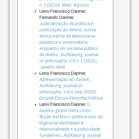
n. 2 (2019), Maio-Agosto
Leno Francisco Danner,
Fernando Danner,
Judicialização da política e
politização do direito: a rota
estruturante da democracia
pluralista e universalista
enquanto um sistema público
de direito
,
Aufklärung: journal
of philosophy: v. 8 n. 1 (2021):
Janeiro-Abril
Leno Francisco Danner,
Apresentação ao dossiê
,
Aufklärung: journal of
philosophy: v. 9 n. esp (2022):
Dossiê Ética e Filosofia Política
Leno Francisco Danner,
O
sujeito-grupo trans como
ficção estético-política viva: da
lógica da identidade à
relacionalidade e à politicidade
fundantes
,
Aufklärung: journal