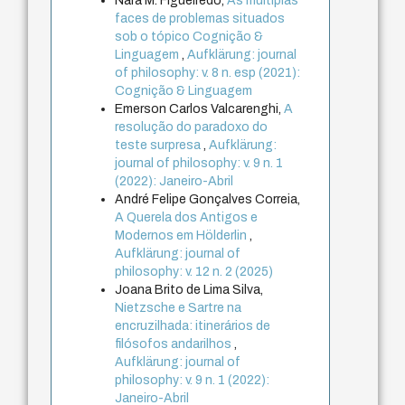
Nara M. Figueiredo,
As múltiplas
faces de problemas situados
sob o tópico Cognição &
Linguagem
,
Aufklärung: journal
of philosophy: v. 8 n. esp (2021):
Cognição & Linguagem
Emerson Carlos Valcarenghi,
A
resolução do paradoxo do
teste surpresa
,
Aufklärung:
journal of philosophy: v. 9 n. 1
(2022): Janeiro-Abril
André Felipe Gonçalves Correia,
A Querela dos Antigos e
Modernos em Hölderlin
,
Aufklärung: journal of
philosophy: v. 12 n. 2 (2025)
Joana Brito de Lima Silva,
Nietzsche e Sartre na
encruzilhada: itinerários de
filósofos andarilhos
,
Aufklärung: journal of
philosophy: v. 9 n. 1 (2022):
Janeiro-Abril