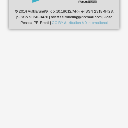
© 2014 Aufklärung
®
, doi:10.18012/ARF, e-ISSN 2318-9428,
p-ISSN 2358-8470 | revistaaufklarung@hotmail.com | João
Pessoa-PB-Brasil |
CC BY Attribution 4.0 International