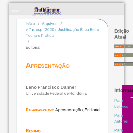
Início
/
Arquivos
/
v. 7 n. esp (2020): Justificação Ética Entre
Edição
Teoria e Prática
Atual
/
Editorial
Apresentação
Leno Francisco Danner
Informa
Universidade Federal de Rondônia
Para
Leitores
Palavras-chave:
Apresentação, Editorial
Para
Autores
Resumo
Para