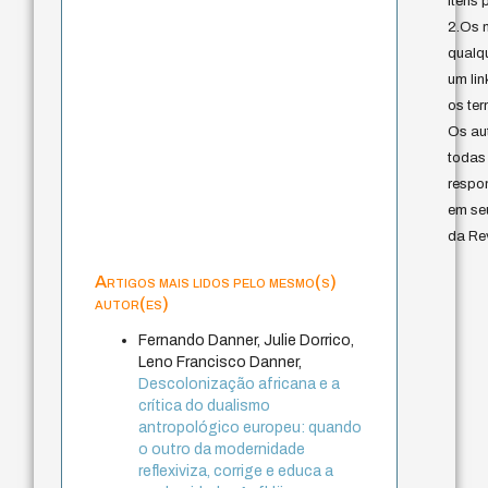
itens 
2.Os 
qualq
um lin
os ter
Os au
todas
respo
em se
da Rev
Artigos mais lidos pelo mesmo(s)
autor(es)
Fernando Danner, Julie Dorrico,
Leno Francisco Danner,
Descolonização africana e a
crítica do dualismo
antropológico europeu: quando
o outro da modernidade
reflexiviza, corrige e educa a