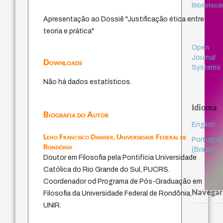
Bibliotecá
Apresentação ao Dossiê "Justificação ética entre
teoria e prática"
Open
Journal
Downloads
Systems
Não há dados estatísticos.
Idioma
Biografia do Autor
English
Leno Francisco Danner,
Universidade Federal de
Portuguê
Rondônia
(Brasil)
Doutor em Filosofia pela Pontifícia Universidade
Católica do Rio Grande do Sul, PUCRS.
Coordenador od Programa de Pós-Graduação em
Navegar
Filosofia da Universidade Federal de Rondônia,
UNIR.