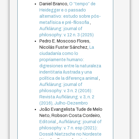
Daniel Branco,
O “tempo” de
Heidegger e o passado
alternativo: estudo sobre pós-
metafísica e pré-filosofia
,
Aufklärung: journal of
philosophy: v. 12 n. 3 (2025)
Pedro E. Moscoso Flores,
Nicolás Fuster Sánchez,
La
ciudadanía como lo
propriamente humano:
digresiones entre la naturaleza
indentitaria ilustrada y una
política de la diferença animal
,
Aufklärung: journal of
philosophy: v. 3 n. 2 (2016):
Revista Aufklärung. v. 3, n. 2
(2016), Julho-Dezembro
João Evangelista Tude de Melo
Neto, Robson Costa Cordeiro,
Editorial
,
Aufklärung: journal of
philosophy: v. 7 n. esp (2021):
Dossiê Nietzsche no Nordeste