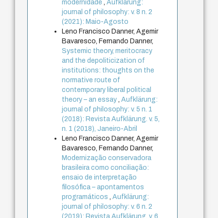
modernidade
,
Aufklärung:
journal of philosophy: v. 8 n. 2
(2021): Maio-Agosto
Leno Francisco Danner, Agemir
Bavaresco, Fernando Danner,
Systemic theory, meritocracy
and the depoliticization of
institutions: thoughts on the
normative route of
contemporary liberal political
theory – an essay
,
Aufklärung:
journal of philosophy: v. 5 n. 1
(2018): Revista Aufklärung. v. 5,
n. 1 (2018), Janeiro-Abril
Leno Francisco Danner, Agemir
Bavaresco, Fernando Danner,
Modernização conservadora
brasileira como conciliação:
ensaio de interpretação
filosófica – apontamentos
programáticos
,
Aufklärung:
journal of philosophy: v. 6 n. 2
(2019): Revista Aufklärung. v. 6,