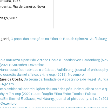
ricana, 1957.
dental. Rio de Janeiro: Nova
tiago, 2007.
gorini,
O papel das emoções na Ética de Baruch Spinoza
,
Aufklärung
o a natureza a partir de Vittorio Hösle e Friedrich von Hardenberg (Nov
. 3 (2021): Setembro-Dezembro
iziana: questões teóricas e práticas
,
Aufklärung: journal of philosophy: 
no coração da metafísica. v. 4, n. esp. (2019), Novembro
igues da Costa,
Da teoria da Trindade de Agostinho à de Hegel
,
Aufklä
aio-Agosto
smo ambiental: contribuições de uma ética pós-individualista para a 
hy: v. 7 n. esp (2020): Justificação Ética Entre Teoria e Prática
ica Em Simmel E Lúkacs
,
Aufklärung: journal of philosophy: v. 1 n. 2 (20
ho-Dezembro