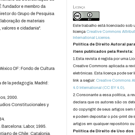
. É fundador e membro da
Licença
Diretor do Grupo de Pesquisa
boração de materiais
Este trabalho está licenciado sob
 valores e cidadania".
licença
Creative Commons Attribut
International License
.
Política de Direito Autoral par
itens publicados pela Revista:
1.Esta revista é regida por uma Li
Creative Commons aplicada a rev
México DF: Fondo de Cultura
eletrônicas. Esta licença pode ser 
link a seguir:
Creative Commons Att
de la pedagogía. Madrid:
4.0 International (CC BY 4.0)
.
2.Consonante a essa politica, a re
os, 2000.
declara que os autores são os det
udios Constitucionales y
do copyright de seus artigos sem r
e podem depositar o pós-print de 
84.
artigos em qualquer repositório ou 
 Barcelona: Labor, 1995.
Política de Direito de Uso dos
ntiago de Chile: Catalonia,