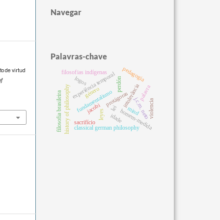
Navegar
Palavras-chave
pedagogia
o de virtud
filosofias indígenas
experiência temporal
logos
perdón
of
intolerância
palavra
history of philosophy
género
fundamentalismo
filosofia brasileira
protágoras
j.c.m. neto
violencia
jacobi
lei
mind
homem-medida
leyes
idade
sacrifício
classical german philosophy