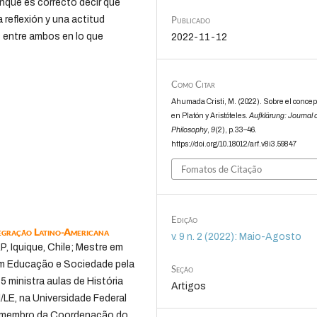
unque es correcto decir que
Publicado
 reflexión y una actitud
s entre ambos en lo que
2022-11-12
Como Citar
Ahumada Cristi, M. (2022). Sobre el concept
en Platón y Aristóteles.
Aufklärung: Journal 
Philosophy
,
9
(2), p.33–46.
https://doi.org/10.18012/arf.v8i3.59847
Fomatos de Citação
Edição
tegração Latino-Americana
v. 9 n. 2 (2022): Maio-Agosto
 Iquique, Chile; Mestre em
 em Educação e Sociedade pela
Seção
 ministra aulas de História
Artigos
LE, na Universidade Federal
é membro da Coordenação do