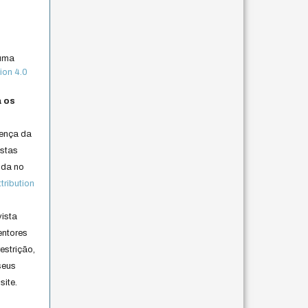
 uma
ion 4.0
a os
cença da
istas
lida no
ribution
vista
entores
estrição,
seus
site.