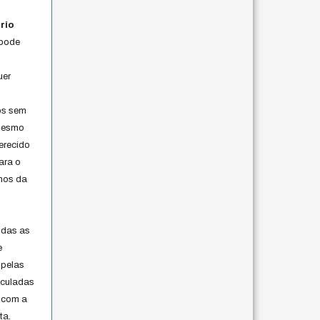
rio
 pode
uer
os sem
 mesmo
erecido
ara o
rmos da
s
odas as
e
 pelas
iculadas
 com a
ta.