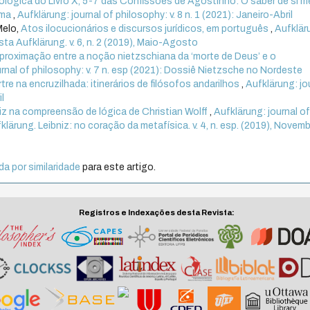
lógica do Livro X, 5-7 das Confissões de Agostinho: O saber de si 
lma
,
Aufklärung: journal of philosophy: v. 8 n. 1 (2021): Janeiro-Abril
Melo,
Atos ilocucionários e discursos jurídicos, em português
,
Aufklär
ista Aufklärung. v. 6, n. 2 (2019), Maio-Agosto
proximação entre a noção nietzschiana da ‘morte de Deus’ e o
urnal of philosophy: v. 7 n. esp (2021): Dossiê Nietzsche no Nordeste
tre na encruzilhada: itinerários de filósofos andarilhos
,
Aufklärung: jo
il
iz na compreensão de lógica de Christian Wolff
,
Aufklärung: journal o
fklärung. Leibniz: no coração da metafísica. v. 4, n. esp. (2019), Novem
a por similaridade
para este artigo.
Registros e Indexações desta Revista: