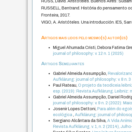
ROSS, David. Aristóteles. Buenos Aires: Sudame
RUSSELL, Bentrand. História do pensamento oci
Fronteira, 2017.
VIGO, A. Aristóteles. Una introducción. IES, San
Artigos mais lidos pelo mesmo(s) autor(es)
Miguel Ahumada Cristi, Debora Fatima Gre
journal of philosophy: v. 12 n. 1 (2025)
Artigos Semelhantes
Gabriel Almeida Assumpção,
Revalorizand
Aufklärung: journal of philosophy: v. 8 n
Paul Rateau,
O projeto da teodiceia leibn
esp. (2019): Revista Aufklärung. Leibniz: 
Gabriel Almeida Assumpção, Daniel Rodr
journal of philosophy: v. 9 n. 2 (2022): M
Josenir Lopes Dettoni,
Para além do egoí
ecológica
,
Aufklärung: journal of philosop
Sergiano Alcântara da Silva,
A Vida Aním
Revista Aufklärung. v. 1, n. 2 (2014), Jul