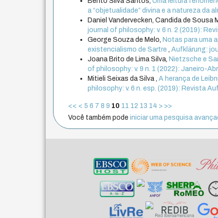
Bento Silva Santos,
Uma leitura fenomeno
a “objetualidade” divina e a natureza da a
Daniel Vandervecken, Candida de Sousa 
journal of philosophy: v. 6 n. 2 (2019): Rev
George Souza de Melo,
Notas para uma a
existencialismo de Sartre
,
Aufklärung: jo
Joana Brito de Lima Silva,
Nietzsche e Sar
of philosophy: v. 9 n. 1 (2022): Janeiro-Abr
Mitieli Seixas da Silva ,
A herança de Leibn
philosophy: v. 6 n. esp. (2019): Revista Au
<<
<
5
6
7
8
9
10
11
12
13
14
>
>>
Você também pode
iniciar uma pesquisa avançad