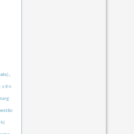
:
alis)
,
v. 6 n.
rung:
questão
14):