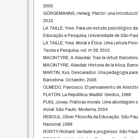
2005.
GÖRGEMANNS, Herwig. Platón: una introducción.
2010.
LA TAILLE, Yves. Para um estudo psicológico das
Educação e Pesquisa, Universidade de São Paul
LA TAILLE, Yves. Moral e Ética: Uma Leitura Psi
Teoria e Pesquisa, vol. nº 26, 2010.
MACINTYRE, A Alasdair. Tras la virtud. Barcelona
MACINTYRE, Alasdair. Historia de la ética. Barc
MARTIN, Xus. Descarados. Una pedagogía para
Barcelona: Octaedro, 2006.
OLMEDO, Francisco. El pensamiento de Aristótel
PLATÓN. La República. Madrid: Gredos, 1988.
PUIG, Josep. Práticas morais. Uma abordagem s
moral. São Paulo: Moderna, 2004.
REBOUL, Oliver. Filosofia da Educação. São Pa
Nacional, 1988.
RORTY, Richard. Verdade e progresso. São Paul