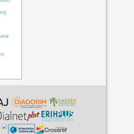
mesmo,
ung:
urnal
f
bro