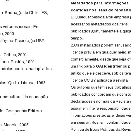
Metadados para informações
contidas nos itens do repositó
 Santiago de Chile: IES,
1. Qualquer pessoa e/ou empresa
acessar os metadados dos itens
 virtudes morais. En:
publicados gratuitamente e a qulq
o, 2000.
tempo.
cológica. Psicologia USP:
2.Os metadados podem ser usad
licença prévia em qualquer meio,
: Crítica, 2001.
comercialmente, desde que seja of
elona: Paidós, 1991.
um link para o
OAI Identifier
ou p
 adolescentes inadaptados.
artigo que ele desceve, sob os te
licença CC BY aplicada à revista.
es. Quito: Libresa, 1993.
Os autores que têm seus trabalho
publicados concordam que com t
ociocultural da educação
declarações e normas da Revista 
assumem inteira responsabilidade
ulo: Companhia Editora
informações prestadas e ideias ve
em seus artigos, em conformidade
o: Manole, 2005.
Política de Boas Práticas da Revis