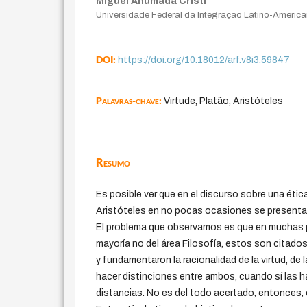
Miguel Ahumada Cristi
Universidade Federal da Integração Latino-Americ
DOI:
https://doi.org/10.18012/arf.v8i3.59847
Palavras-chave:
Virtude, Platão, Aristóteles
Resumo
Es posible ver que en el discurso sobre una ética
Aristóteles en no pocas ocasiones se presenta
El problema que observamos es que en muchas p
mayoría no del área Filosofía, estos son citado
y fundamentaron la racionalidad de la virtud, de la
hacer distinciones entre ambos, cuando sí las h
distancias. No es del todo acertado, entonces, 