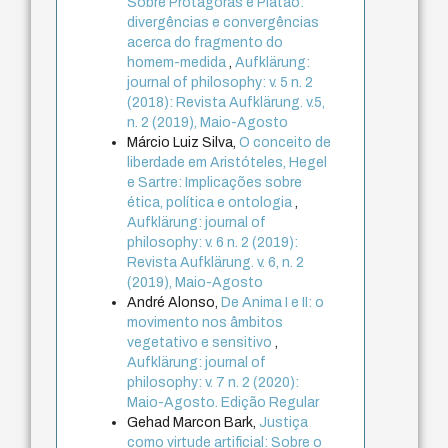
Sobre Protagoras e Platão:
divergências e convergências
acerca do fragmento do
homem-medida
,
Aufklärung:
journal of philosophy: v. 5 n. 2
(2018): Revista Aufklärung. v.5,
n. 2 (2019), Maio-Agosto
Márcio Luiz Silva,
O conceito de
liberdade em Aristóteles, Hegel
e Sartre: Implicações sobre
ética, política e ontologia
,
Aufklärung: journal of
philosophy: v. 6 n. 2 (2019):
Revista Aufklärung. v. 6, n. 2
(2019), Maio-Agosto
André Alonso,
De Anima I e II: o
movimento nos âmbitos
vegetativo e sensitivo
,
Aufklärung: journal of
philosophy: v. 7 n. 2 (2020):
Maio-Agosto. Edição Regular
Gehad Marcon Bark,
Justiça
como virtude artificial: Sobre o