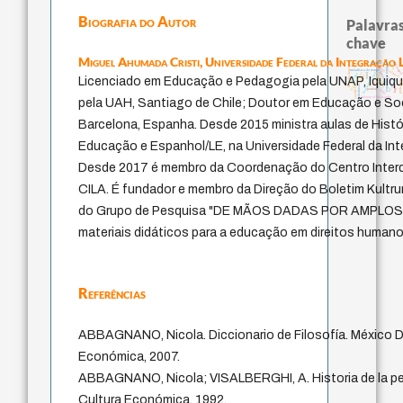
Biografia do Autor
Palavras
chave
Miguel Ahumada Cristi,
Universidade Federal da Integração
desejo
experiência temporal
guayaqui
bataille
filosofia francesa
arquivos mentais
palavra
metafísica do tempo
violencia
leyes
fundamentalismo
direito romano
therapy
mind
jacobi
protágoras
Licenciado em Educação e Pedagogia pela UNAP, Iquique,
lei
j.c.m. neto
pedagogia
género
intolerância
logos
sacrifício
perdón
idade
history of philosophy
pela UAH, Santiago de Chile; Doutor em Educação e So
Barcelona, Espanha. Desde 2015 ministra aulas de Histó
Educação e Espanhol/LE, na Universidade Federal da In
Desde 2017 é membro da Coordenação do Centro Interdis
CILA. É fundador e membro da Direção do Boletim Kultrun
do Grupo de Pesquisa "DE MÃOS DADAS POR AMPLOS
materiais didáticos para a educação em direitos humanos
Referências
ABBAGNANO, Nicola. Diccionario de Filosofía. México D
Económica, 2007.
ABBAGNANO, Nicola; VISALBERGHI, A. Historia de la pe
Cultura Económica, 1992.