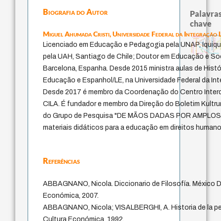
Biografia do Autor
Palavras
chave
Miguel Ahumada Cristi,
Universidade Federal da Integração
history of philosophy
literatura (p
bataille
homem-medida
fundamentalismo
filosofias indígenas
intolerância
j.c.m. neto
perdón
violencia
protágoras
metafísica do tempo
mind
lei
leyes
desejo
Licenciado em Educação e Pedagogia pela UNAP, Iquique,
género
sacrifício
viktor frankl
experiência temporal
philosophy
jacobi
palavra
idade
logos
animais
therapy
pela UAH, Santiago de Chile; Doutor em Educação e So
Barcelona, Espanha. Desde 2015 ministra aulas de Histó
Educação e Espanhol/LE, na Universidade Federal da In
Desde 2017 é membro da Coordenação do Centro Interdis
CILA. É fundador e membro da Direção do Boletim Kultrun
do Grupo de Pesquisa "DE MÃOS DADAS POR AMPLOS
materiais didáticos para a educação em direitos humanos
Referências
ABBAGNANO, Nicola. Diccionario de Filosofía. México D
Económica, 2007.
ABBAGNANO, Nicola; VISALBERGHI, A. Historia de la pe
Cultura Económica, 1992.