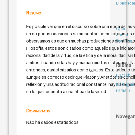
Bibliotecá
Resumo
Es posible ver que en el discurso sobre una ética de las 
Open
en no pocas ocasiones se presentan como referentes o
Journal
Systems
observamos es que en muchas producciones científicas, 
Filosofía, estos son citados como aquellos que iniciar
racionalidad de la virtud, de la ética y de la moralidad, si
ambos, cuando sí las hay y marcan ciertas distancias. N
Idioma
entonces, caracterizarlos como iguales. Este artículo ti
English
aunque es correcto decir que Platón y Aristóteles conci
Portuguê
reflexión y una actitud racional constante, hay diferen
(Brasil)
en lo que respecta a una ética de la virtud.
Downloads
Navegar
Não há dados estatísticos.