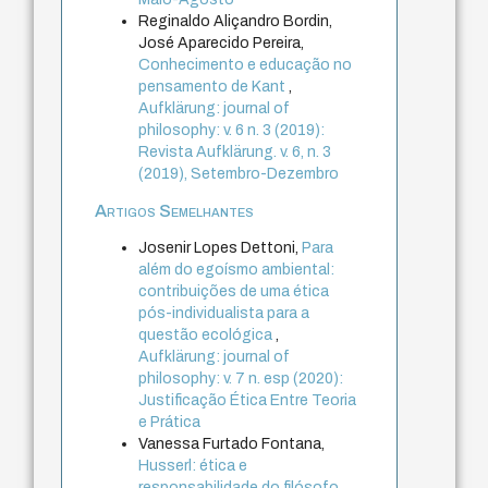
Reginaldo Aliçandro Bordin,
José Aparecido Pereira,
Conhecimento e educação no
pensamento de Kant
,
Aufklärung: journal of
philosophy: v. 6 n. 3 (2019):
Revista Aufklärung. v. 6, n. 3
(2019), Setembro-Dezembro
Artigos Semelhantes
Josenir Lopes Dettoni,
Para
além do egoísmo ambiental:
contribuições de uma ética
pós-individualista para a
questão ecológica
,
Aufklärung: journal of
philosophy: v. 7 n. esp (2020):
Justificação Ética Entre Teoria
e Prática
Vanessa Furtado Fontana,
Husserl: ética e
responsabilidade do filósofo
,