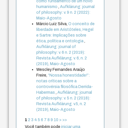
como fundamento de um novo
humanismo
,
Aufklärung: journal
of philosophy: v. 9 n. 2 (2022):
Maio-Agosto
Márcio Luiz Silva,
O conceito de
liberdade em Aristóteles, Hegel
e Sartre: Implicações sobre
ética, política e ontologia
,
Aufklärung: journal of
philosophy: v. 6 n. 2 (2019):
Revista Aufklärung. v. 6, n. 2
(2019), Maio-Agosto
Wescley Fernandes Araújo
Freire,
“Nossa honestidade!”:
notas críticas sobre a
controvérsia filosófica Derrida-
Habermas
,
Aufklärung: journal
of philosophy: v. 5 n. 2 (2018):
Revista Aufklärung. v.5, n. 2
(2019), Maio-Agosto
1
2
3
4
5
6
7
8
9
10
>
>>
Você também pode
iniciar uma