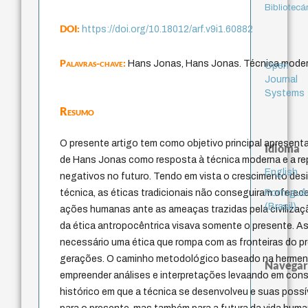
Bibliotecá
DOI:
https://doi.org/10.18012/arf.v9i1.60882
Palavras-chave:
Hans Jonas, Hans Jonas. Técnica modern
Open
Journal
Systems
Resumo
O presente artigo tem como objetivo principal apresenta
Idioma
de Hans Jonas como resposta à técnica moderna e a re
English
negativos no futuro. Tendo em vista o crescimento desi
Portuguê
técnica, as éticas tradicionais não conseguiram ofere
(Brasil)
ações humanas ante as ameaças trazidas pela civilizaç
da ética antropocêntrica visava somente o presente. A
necessário uma ética que rompa com as fronteiras do p
gerações. O caminho metodológico baseado na hermen
Navegar
empreender análises e interpretações levaando em con
histórico em que a técnica se desenvolveu e suas poss