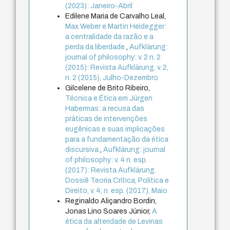
(2023): Janeiro-Abril
Edilene Maria de Carvalho Leal,
Max Weber e Martin Heidegger:
a centralidade da razão e a
perda da liberdade
,
Aufklärung:
journal of philosophy: v. 2 n. 2
(2015): Revista Aufklärung. v. 2,
n. 2 (2015), Julho-Dezembro
Gilcelene de Brito Ribeiro,
Técnica e Ética em Jürgen
Habermas: a recusa das
práticas de intervenções
eugênicas e suas implicações
para a fundamentação da ética
discursiva
,
Aufklärung: journal
of philosophy: v. 4 n. esp.
(2017): Revista Aufklärung.
Dossiê Teoria Crítica, Política e
Direito, v. 4, n. esp. (2017), Maio
Reginaldo Aliçandro Bordin,
Jonas Lino Soares Júnior,
A
ética da alteridade de Levinas