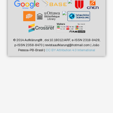
© 2014 Aufklärung
®
, doi:10.18012/ARF, e-ISSN 2318-9428,
p-ISSN 2358-8470 | revistaaufklarung@hotmail.com | João
Pessoa-PB-Brasil |
CC BY Attribution 4.0 International