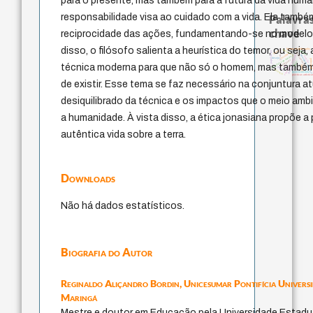
para o presente, mas também para a futura da vida huma
responsabilidade visa ao cuidado com a vida. Ela també
Palavras
chave
reciprocidade das ações, fundamentando-se no modelo p
disso, o filósofo salienta a heurística do temor, ou seja,
history of philosophy
intolerância
j.c.m. neto
palavra
leyes
mind
papel da lei
fundamentalismo
perdón
identidade naciona
experiência temporal
metafísica do tempo
bataille
desejo
guayaquil
protágoras
logos
técnica moderna para que não só o homem, mas também 
jacobi
lei
género
idade
therapy
violencia
homem-medida
prácticas artística
de existir. Esse tema se faz necessário na conjuntura a
desiquilibrado da técnica e os impactos que o meio am
a humanidade. À vista disso, a ética jonasiana propõe 
autêntica vida sobre a terra.
Downloads
Não há dados estatísticos.
Biografia do Autor
Reginaldo Aliçandro Bordin,
Unicesumar Pontifícia Univers
Maringá
Mestre e doutor em Educação pela Universidade Estadu