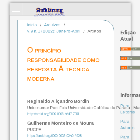
Início
/
Arquivos
/
v. 9 n. 1 (2022): Janeiro-Abril
/
Artigos
Edição
Atual
O princípio
responsabilidade como
resposta À técnica
moderna
Informa
Reginaldo Aliçandro Bordin
Para
Unicesumar Pontifícia Universidade Católica do Parana - Ma
Leitores
http://orcid.org/0000-0003-4417-7951
Para
Guilherme Monteiro de Moura
Autores
PUCPR
https://orcid.org/0000-0002-0240-4928
Para