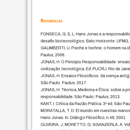
Referências
FONSECA, G, S, L. Hans Jonas e a responsabil
desafio biotecnológico. Belo Horizonte: UFMG,
GALIMBERTI, U. Psiche e techne: o homem na id
Paulus, 2006.
JONAS, H. O Princípio Responsabilidade: ensaio
civilização tecnológica. Ed. PUCRJ. Rio de Jan
JONAS, H. Ensaios Filosóficos: da crença anti
São Paulo: Paulus, 2017.
JONAS, H. Técnica, Medicina e Ética: sobre a prá
responsabilidade. São Paulo: Paulus, 2013.
KANT, I. Crítica da Razão Prática. 3º ed. São Paul
MORATALLA, T. D. El mundo em nuestras manos: 
Hans Jonas. In: Diálogo Filosófico, n.49, 2001.
OLIVEIRA, J; MORETTO, G; SGANZERLA, A. Vida