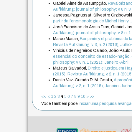
Gabriel Almeida Assumpção,
Revalorizand
Aufklärung: journal of philosophy: v. 8 n
Janessa Pagnussat, Silvestre Grzibowski
partir da fenomenologia de Michel Henry
,
José Francisco de Assis Dias, Gabriel Jas
Aufklärung: journal of philosophy: v. 8 n. 1
Marco Marian,
Benjamín y el problema de l
Revista Aufklärung. v. 3, n. 2 (2016), Jul
Vinicius de negreiros Calado, João Paulo 
essencial do conceito de estado-nação
philosophy: v. 8 n. 1 (2021): Janeiro-Abril
Mateus Salvadori,
Direito e justiça em He
(2015): Revista Aufklärung. v. 2, n. 1 (201
Danilo Vaz-Curado R. M. Costa,
A propós
Aufklärung. v. 2, n. 1 (2015), Janeiro-Junh
<<
<
1
2
3
4
5
6
7
8
9
10
>
>>
Você também pode
iniciar uma pesquisa avançad