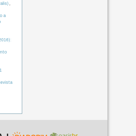
alis)
,
do a
o
(2016):
ento
 1
Revista