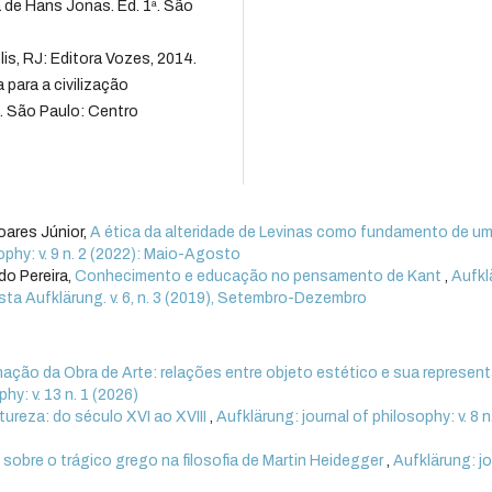
a de Hans Jonas. Ed. 1ª. São
s, RJ: Editora Vozes, 2014.
para a civilização
. São Paulo: Centro
oares Júnior,
A ética da alteridade de Levinas como fundamento de u
ophy: v. 9 n. 2 (2022): Maio-Agosto
do Pereira,
Conhecimento e educação no pensamento de Kant
,
Aufkl
vista Aufklärung. v. 6, n. 3 (2019), Setembro-Dezembro
ação da Obra de Arte: relações entre objeto estético e sua represen
hy: v. 13 n. 1 (2026)
ureza: do século XVI ao XVIII
,
Aufklärung: journal of philosophy: v. 8 n
sobre o trágico grego na filosofia de Martin Heidegger
,
Aufklärung: jo