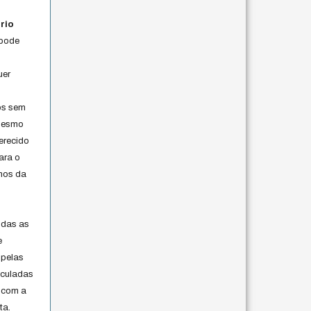
rio
 pode
uer
os sem
 mesmo
erecido
ara o
rmos da
s
odas as
e
 pelas
iculadas
 com a
ta.