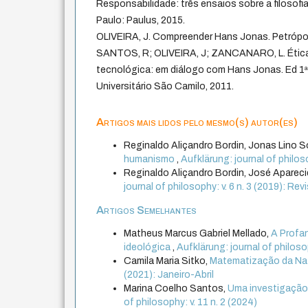
Responsabilidade: três ensaios sobre a filosofi
Paulo: Paulus, 2015.
OLIVEIRA, J. Compreender Hans Jonas. Petrópoli
SANTOS, R; OLIVEIRA, J; ZANCANARO, L. Ética 
tecnológica: em diálogo com Hans Jonas. Ed 1ª
Universitário São Camilo, 2011.
Artigos mais lidos pelo mesmo(s) autor(es)
Reginaldo Aliçandro Bordin, Jonas Lino S
humanismo
,
Aufklärung: journal of philos
Reginaldo Aliçandro Bordin, José Apareci
journal of philosophy: v. 6 n. 3 (2019): Re
Artigos Semelhantes
Matheus Marcus Gabriel Mellado,
A Profan
ideológica
,
Aufklärung: journal of philosop
Camila Maria Sitko,
Matematização da Nat
(2021): Janeiro-Abril
Marina Coelho Santos,
Uma investigação 
of philosophy: v. 11 n. 2 (2024)