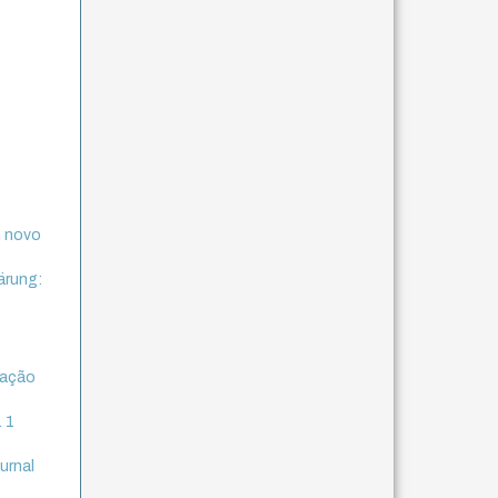
m novo
ärung:
tação
. 1
urnal