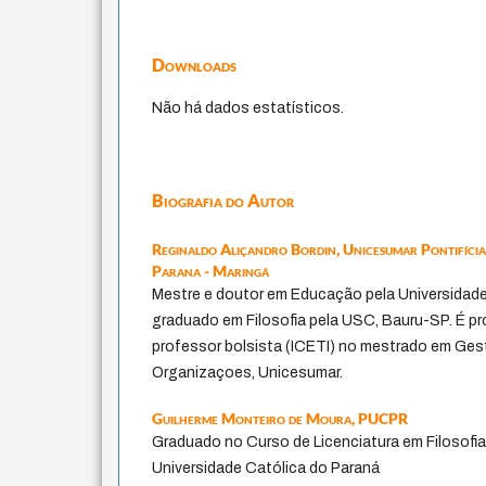
Downloads
Não há dados estatísticos.
Biografia do Autor
Reginaldo Aliçandro Bordin,
Unicesumar Pontifícia
Parana - Maringá
Mestre e doutor em Educação pela Universidade
graduado em Filosofia pela USC, Bauru-SP. É p
professor bolsista (ICETI) no mestrado em G
Organizaçoes, Unicesumar.
Guilherme Monteiro de Moura,
PUCPR
Graduado no Curso de Licenciatura em Filosofia
Universidade Católica do Paraná