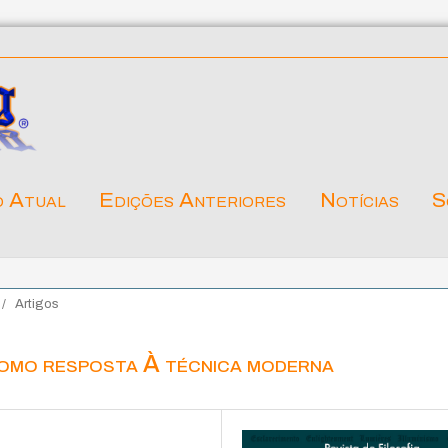
o Atual
Edições Anteriores
Notícias
S
/
Artigos
 como resposta À técnica moderna