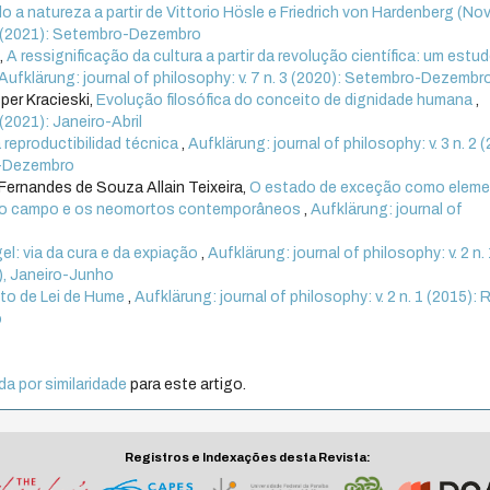
o a natureza a partir de Vittorio Hösle e Friedrich von Hardenberg (Nov
. 3 (2021): Setembro-Dezembro
,
A ressignificação da cultura a partir da revolução científica: um estu
Aufklärung: journal of philosophy: v. 7 n. 3 (2020): Setembro-Dezembr
per Kracieski,
Evolução filosófica do conceito de dignidade humana
,
 (2021): Janeiro-Abril
a reproductibilidad técnica
,
Aufklärung: journal of philosophy: v. 3 n. 2 
ho-Dezembro
Fernandes de Souza Allain Teixeira,
O estado de exceção como elem
, o campo e os neomortos contemporâneos
,
Aufklärung: journal of
gel: via da cura e da expiação
,
Aufklärung: journal of philosophy: v. 2 n.
5), Janeiro-Junho
ito de Lei de Hume
,
Aufklärung: journal of philosophy: v. 2 n. 1 (2015): 
o
a por similaridade
para este artigo.
Registros e Indexações desta Revista: