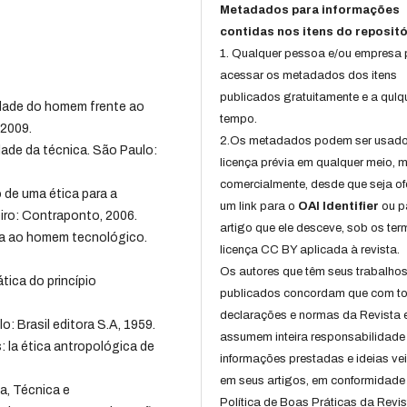
Metadados para informações
contidas nos itens do repositó
1. Qualquer pessoa e/ou empresa
acessar os metadados dos itens
publicados gratuitamente e a qulq
idade do homem frente ao
tempo.
 2009.
2.Os metadados podem ser usad
ade da técnica. São Paulo:
licença prévia em qualquer meio,
comercialmente, desde que seja of
 de uma ética para a
um link para o
OAI Identifier
ou p
eiro: Contraponto, 2006.
artigo que ele desceve, sob os te
ga ao homem tecnológico.
licença CC BY aplicada à revista.
Os autores que têm seus trabalho
tica do princípio
publicados concordam que com t
declarações e normas da Revista 
o: Brasil editora S.A, 1959.
assumem inteira responsabilidade
la ética antropológica de
informações prestadas e ideias ve
em seus artigos, em conformidade
, Técnica e
Política de Boas Práticas da Revis