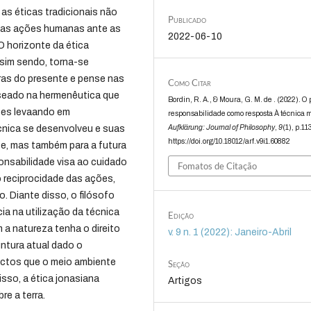
 as éticas tradicionais não
Publicado
 as ações humanas ante as
2022-06-10
O horizonte da ética
sim sendo, torna-se
ras do presente e pense nas
Como Citar
seado na hermenêutica que
Bordin, R. A., & Moura, G. M. de . (2022). O 
ões levaando em
responsabilidade como resposta À técnica 
Aufklärung: Journal of Philosophy
,
9
(1), p.11
cnica se desenvolveu e suas
https://doi.org/10.18012/arf.v9i1.60882
e, mas também para a futura
onsabilidade visa ao cuidado
Fomatos de Citação
o reciprocidade das ações,
. Diante disso, o filósofo
cia na utilização da técnica
Edição
a natureza tenha o direito
v. 9 n. 1 (2022): Janeiro-Abril
untura atual dado o
actos que o meio ambiente
Seção
sso, a ética jonasiana
Artigos
e a terra.