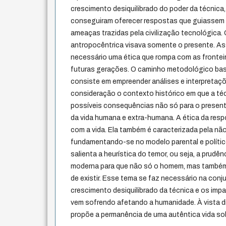
crescimento desiquilibrado do poder da técnica,
conseguiram oferecer respostas que guiassem
ameaças trazidas pela civilização tecnológica. 
antropocêntrica visava somente o presente. As
necessário uma ética que rompa com as frontei
futuras gerações. O caminho metodológico ba
consiste em empreender análises e interpretaç
consideração o contexto histórico em que a té
possíveis consequências não só para o present
da vida humana e extra-humana. A ética da resp
com a vida. Ela também é caracterizada pela nã
fundamentando-se no modelo parental e político
salienta a heurística do temor, ou seja, a prudên
moderna para que não só o homem, mas também 
de existir. Esse tema se faz necessário na conj
crescimento desiquilibrado da técnica e os imp
vem sofrendo afetando a humanidade. À vista di
propõe a permanência de uma autêntica vida sobr