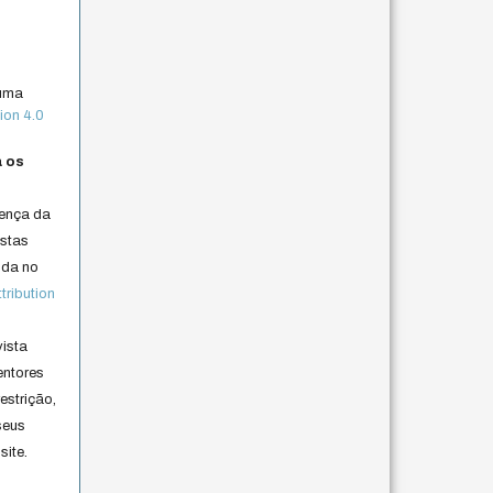
 uma
ion 4.0
a os
cença da
istas
lida no
ribution
vista
entores
estrição,
seus
site.