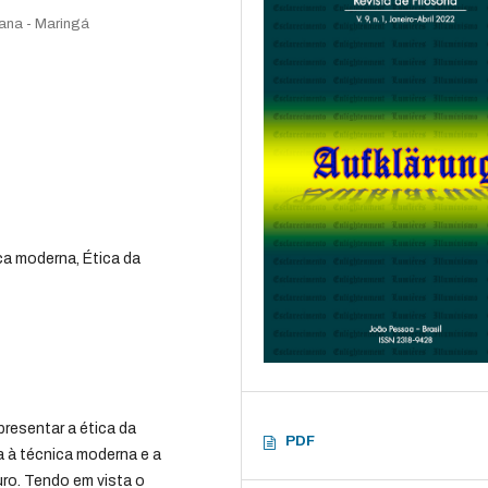
rana - Maringá
a moderna, Ética da
presentar a ética da
PDF
 à técnica moderna e a
ro. Tendo em vista o