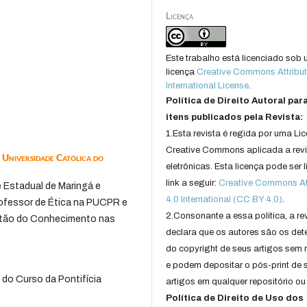
Licença
Este trabalho está licenciado sob
licença
Creative Commons Attribut
International License
.
Política de Direito Autoral par
itens publicados pela Revista:
1.Esta revista é regida por uma Li
Creative Commons aplicada a rev
 Universidade Católica do
eletrônicas. Esta licença pode ser 
link a seguir:
Creative Commons Att
 Estadual de Maringá e
4.0 International (CC BY 4.0)
.
rofessor de Ética na PUCPR e
2.Consonante a essa politica, a re
estão do Conhecimento nas
declara que os autores são os det
do copyright de seus artigos sem r
e podem depositar o pós-print de 
 do Curso da Pontifícia
artigos em qualquer repositório ou 
Política de Direito de Uso dos