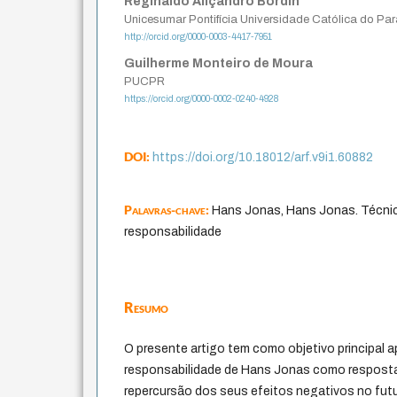
Reginaldo Aliçandro Bordin
Unicesumar Pontifícia Universidade Católica do Pa
http://orcid.org/0000-0003-4417-7951
Guilherme Monteiro de Moura
PUCPR
https://orcid.org/0000-0002-0240-4928
DOI:
https://doi.org/10.18012/arf.v9i1.60882
Palavras-chave:
Hans Jonas, Hans Jonas. Técnic
responsabilidade
Resumo
O presente artigo tem como objetivo principal a
responsabilidade de Hans Jonas como resposta
repercursão dos seus efeitos negativos no futu