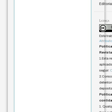
Editoria
Licença
Este tra
Attributi
Polític
Revista
1.Esta r
aplicada 
seguir:
C
2.Conson
detentor
deposita
Polític
contida
1. Qual