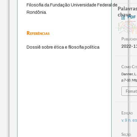
Filosofia da Fundação Universidade Federal de
Palavras
Rondônia.
chave
PDF
therapy
history of philosophy
leyes
experiência temporal
guayaquil
homem-medida
perdón
arquivos mentais
idade
palavra
género
anima
j.c.m. neto
bataille
lei
fundamentalismo
sacrifício
jacobi
protágoras
pedagogia
arte de educar
mind
metafísica do tempo
intolerância
violencia
logos
Referências
desejo
Publicad
2022-1
Dossiê sobre ética e filosofia política
Como Cit
Danner, L.
p.7–10. htt
Fomat
Edição
v. 9 n. 
Seção