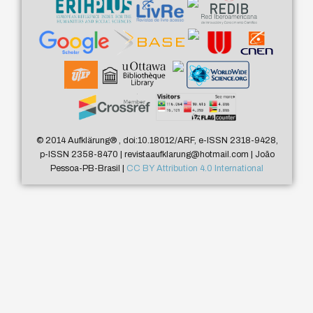
© 2014 Aufklärung
®
, doi:10.18012/ARF, e-ISSN 2318-9428,
p-ISSN 2358-8470 | revistaaufklarung@hotmail.com | João
Pessoa-PB-Brasil |
CC BY Attribution 4.0 International