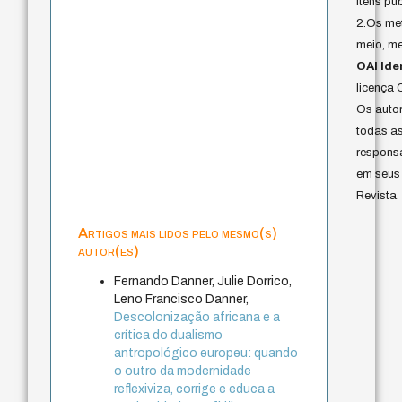
itens pu
2.Os me
meio, me
OAI Iden
licença 
Os auto
todas as
responsa
em seus 
Revista.
Artigos mais lidos pelo mesmo(s)
autor(es)
Fernando Danner, Julie Dorrico,
Leno Francisco Danner,
Descolonização africana e a
crítica do dualismo
antropológico europeu: quando
o outro da modernidade
reflexiviza, corrige e educa a