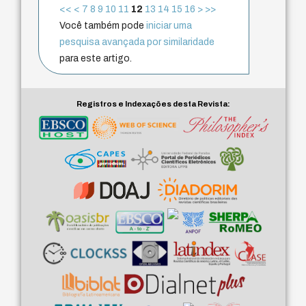
<<
<
7
8
9
10
11
12
13
14
15
16
>
>>
Você também pode
iniciar uma
pesquisa avançada por similaridade
para este artigo.
Registros e Indexações desta Revista: