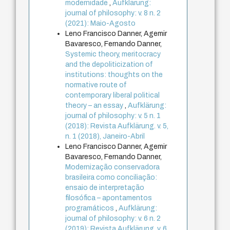
modernidade
,
Aufklärung:
journal of philosophy: v. 8 n. 2
(2021): Maio-Agosto
Leno Francisco Danner, Agemir
Bavaresco, Fernando Danner,
Systemic theory, meritocracy
and the depoliticization of
institutions: thoughts on the
normative route of
contemporary liberal political
theory – an essay
,
Aufklärung:
journal of philosophy: v. 5 n. 1
(2018): Revista Aufklärung. v. 5,
n. 1 (2018), Janeiro-Abril
Leno Francisco Danner, Agemir
Bavaresco, Fernando Danner,
Modernização conservadora
brasileira como conciliação:
ensaio de interpretação
filosófica – apontamentos
programáticos
,
Aufklärung:
journal of philosophy: v. 6 n. 2
(2019): Revista Aufklärung. v. 6,