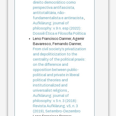
direito democrático como
perspectiva antifascista,
antitotalitária, não-
fundamentalista e antirracista
,
Aufklärung: journal of
philosophy: v. 9 n. esp (2022):
Dossiê Ética e Filosofia Política
Leno Francisco Danner, Agemir
Bavaresco, Fernando Danner,
From civil society’s privatization
and depoliticization to the
centrality of the political praxis:
on the difference and
opposition between public-
political and private in liberal
political theories and
institutionalized and
universalist religions
,
Aufklärung: journal of
philosophy: v. 5 n. 3 (2018):
Revista Aufklärung. v.5, n. 3
(2019), Setembro-Dezembro