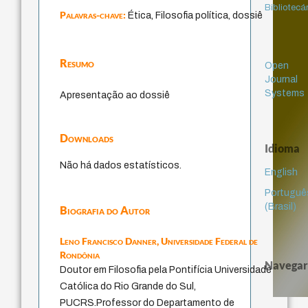
Bibliotecá
Palavras-chave:
Ética, Filosofia política, dossiê
Resumo
Open
Journal
Systems
Apresentação ao dossiê
Downloads
Idioma
Não há dados estatísticos.
English
Portuguê
(Brasil)
Biografia do Autor
Leno Francisco Danner,
Universidade Federal de
Rondônia
Navegar
Doutor em Filosofia pela Pontifícia Universidade
Católica do Rio Grande do Sul,
PUCRS.Professor do Departamento de