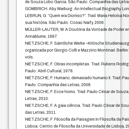
de Souza Lobo Garcia. São Paulo: Companhia das Letra
GOMBRICH. Aby Warburg: An Intellectual Biography. Lon
LEBRUN, G. “Quem era Dioniso?”. Trad. Maria Heloísa Noro
sua história. São Paulo: Cosac Naify, 2006.
MÜLLER-LAUTER, W. A Doutrina da Vontade de Poder em
Annablume, 1997.
NIETZSCHE, F. Sämtliche Werke –Kritische Studienaus
organizada por Giorgio Colli e Mazzino Montinari. Berlim
vols.
NIETZSCHE, F. Obras incompletas. Trad. Rubens Rodrigu
Paulo: Abril Cultural, 1978.
NIETZSCHE, F. Humano, demasiado humano II. Trad. Pa
Paulo: Companhia das Letras, 2008.
NIETZSCHE, F. Ecce homo. Trad. Paulo César de Souza
Letras, 2010.
NIETZSCHE, F. A gaia ciência. Trad. Paulo César de So
das Letras, 2011.
NIETZSCHE, F. Filosofia da Paisagem In Filosofia da Pa
Lisboa: Centro de Filosofia da Universidade de Lisboa, 2