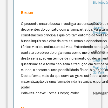
Bibliotecá
Resumo
Open
O presente ensaio busca investigar as sensações e os 
Journal
decorrentes do contato com a forma artística. Para tal in
Systems
constelações principais que orbitam entorno de Nietzsc
busca inquirir se a obra de arte, tal como a concebemos,
tônico vital ou estimulante à vida. Entendendo sensaçã
Idioma
contato corpóreo do organismo com o meio, e o senti
desta sensação em termos de incremento ou decaimento
English
questionar se a forma não seria a tradução em termos vi
Portuguê
mundo, e portanto, uma possibilidade físico-biológica de
(Brasil)
Desta forma, mais do que servir ao gozo estético, a obra
materialização de uma forma de vida histórica, e, porta
poder.
Navegar
Palavras-chave: Forma; Corpo; Poder.