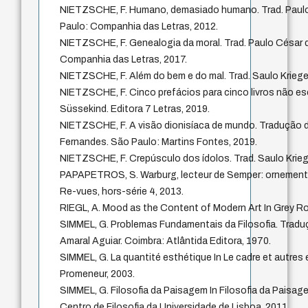
NIETZSCHE, F. Humano, demasiado humano. Trad. Paul
Paulo: Companhia das Letras, 2012.
NIETZSCHE, F. Genealogia da moral. Trad. Paulo César 
Companhia das Letras, 2017.
NIETZSCHE, F. Além do bem e do mal. Trad. Saulo Krieger
NIETZSCHE, F. Cinco prefácios para cinco livros não es
Süssekind. Editora 7 Letras, 2019.
NIETZSCHE, F. A visão dionisíaca de mundo. Tradução d
Fernandes. São Paulo: Martins Fontes, 2019.
NIETZSCHE, F. Crepúsculo dos ídolos. Trad. Saulo Krieg
PAPAPETROS, S. Warburg, lecteur de Semper: ornement, 
Re-vues, hors-série 4, 2013.
RIEGL, A. Mood as the Content of Modern Art In Grey R
SIMMEL, G. Problemas Fundamentais da Filosofia. Traduç
Amaral Aguiar. Coimbra: Atlântida Editora, 1970.
SIMMEL, G. La quantité esthétique In Le cadre et autres
Promeneur, 2003.
SIMMEL, G. Filosofia da Paisagem In Filosofia da Paisag
Centro de Filosofia da Universidade de Lisboa, 2011.