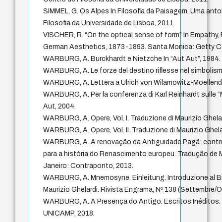
SIMMEL, G. Os Alpes In Filosofia da Paisagem. Uma anto
Filosofia da Universidade de Lisboa, 2011.
VISCHER, R. “On the optical sense of form” In Empathy,
German Aesthetics, 1873-1893. Santa Monica: Getty Ce
WARBURG, A. Burckhardt e Nietzche In “Aut Aut”, 1984.
WARBURG, A. Le forze del destino riflesse nel simbolismo
WARBURG, A. Lettera a Ulrich von Wilamowitz-Moellendor
WARBURG, A. Per la conferenza di Karl Reinhardt sulle “
Aut, 2004.
WARBURG, A. Opere, Vol. I. Traduzione di Maurizio Ghelar
WARBURG, A. Opere, Vol. II. Traduzione di Maurizio Ghela
WARBURG, A. A renovação da Antiguidade Pagã: contrib
para a história do Renascimento europeu. Tradução de M
Janeiro: Contraponto, 2013.
WARBURG, A. Mnemosyne. Einleitung. Introduzione al Bil
Maurizio Ghelardi. Rivista Engrama, Nº 138 (Settembre/O
WARBURG, A. A Presença do Antigo. Escritos Inéditos. V
UNICAMP, 2018.