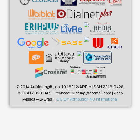
© 2014 Aufklärung
®
, doi:10.18012/ARF, e-ISSN 2318-9428,
p-ISSN 2358-8470 | revistaaufklarung@hotmail.com | João
Pessoa-PB-Brasil |
CC BY Attribution 4.0 International