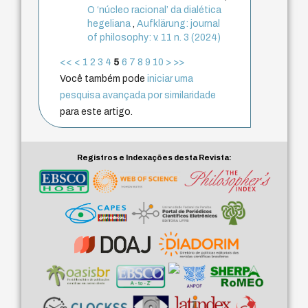
O ‘núcleo racional’ da dialética
hegeliana
,
Aufklärung: journal
of philosophy: v. 11 n. 3 (2024)
<<
<
1
2
3
4
5
6
7
8
9
10
>
>>
Você também pode
iniciar uma
pesquisa avançada por similaridade
para este artigo.
Registros e Indexações desta Revista: