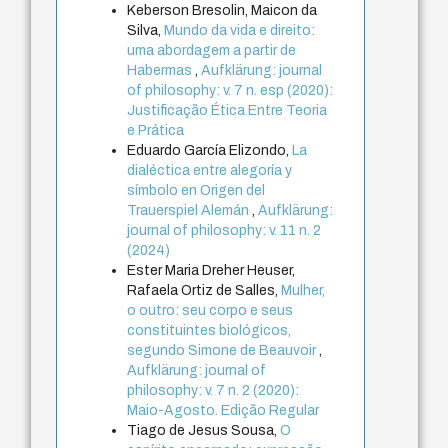
Keberson Bresolin, Maicon da
Silva,
Mundo da vida e direito:
uma abordagem a partir de
Habermas
,
Aufklärung: journal
of philosophy: v. 7 n. esp (2020):
Justificação Ética Entre Teoria
e Prática
Eduardo García Elizondo,
La
dialéctica entre alegoría y
símbolo en Origen del
Trauerspiel Alemán
,
Aufklärung:
journal of philosophy: v. 11 n. 2
(2024)
Ester Maria Dreher Heuser,
Rafaela Ortiz de Salles,
Mulher,
o outro: seu corpo e seus
constituintes biológicos,
segundo Simone de Beauvoir
,
Aufklärung: journal of
philosophy: v. 7 n. 2 (2020):
Maio-Agosto. Edição Regular
Tiago de Jesus Sousa,
O