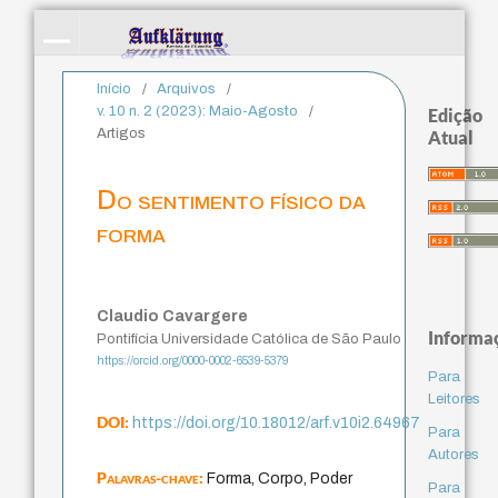
Início
/
Arquivos
/
v. 10 n. 2 (2023): Maio-Agosto
/
Edição
Artigos
Atual
Do sentimento físico da
forma
Claudio Cavargere
Informa
Pontifícia Universidade Católica de São Paulo
https://orcid.org/0000-0002-6539-5379
Para
Leitores
DOI:
https://doi.org/10.18012/arf.v10i2.64967
Para
Autores
Palavras-chave:
Forma, Corpo, Poder
Para