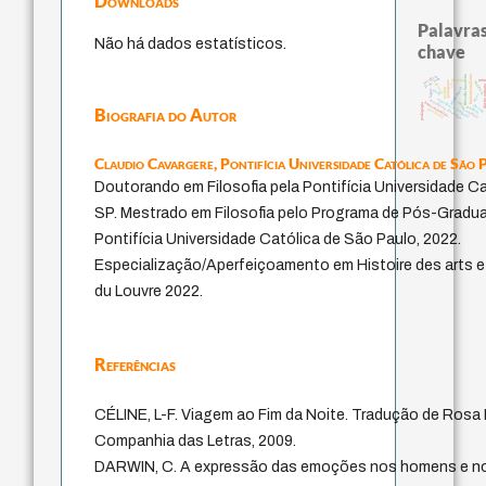
Downloads
Palavras
Não há dados estatísticos.
chave
fundamentalismo
sacrifício
filosofia brasileira
j.c.m. neto
desejo
min
protágoras
violencia
género
lei
direito ro
intolerância
perdón
logos
idade
leyes
experiência temporal
metafísica do tempo
jacobi
homem-medida
pedagogia
therapy
palavra
Biografia do Autor
guayaquil
animais
Claudio Cavargere,
Pontifícia Universidade Católica de São 
Doutorando em Filosofia pela Pontifícia Universidade C
SP. Mestrado em Filosofia pelo Programa de Pós-Gradua
Pontifícia Universidade Católica de São Paulo, 2022.
Especialização/Aperfeiçoamento em Histoire des arts et 
du Louvre 2022.
Referências
CÉLINE, L-F. Viagem ao Fim da Noite. Tradução de Rosa F
Companhia das Letras, 2009.
DARWIN, C. A expressão das emoções nos homens e no