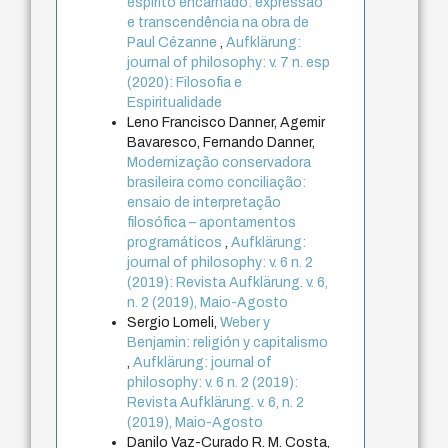
espírito encarnado: expressão
e transcendência na obra de
Paul Cézanne
,
Aufklärung:
journal of philosophy: v. 7 n. esp
(2020): Filosofia e
Espiritualidade
Leno Francisco Danner, Agemir
Bavaresco, Fernando Danner,
Modernização conservadora
brasileira como conciliação:
ensaio de interpretação
filosófica – apontamentos
programáticos
,
Aufklärung:
journal of philosophy: v. 6 n. 2
(2019): Revista Aufklärung. v. 6,
n. 2 (2019), Maio-Agosto
Sergio Lomeli,
Weber y
Benjamin: religión y capitalismo
,
Aufklärung: journal of
philosophy: v. 6 n. 2 (2019):
Revista Aufklärung. v. 6, n. 2
(2019), Maio-Agosto
Danilo Vaz-Curado R. M. Costa,