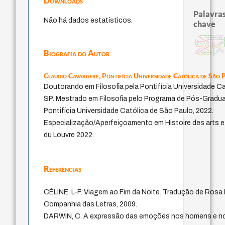
Downloads
Palavras
Não há dados estatísticos.
chave
pedagogia
literatura (poética)
homem-medida
history of philosophy
intolerâ
realidad
metafísica do tempo
desejo
protágoras
palavra
j.c.m. neto
sacrifício
experiência temporal
idade
fundamentalismo
leyes
logos
identidade nacional
violencia
jacobi
perdón
género
Biografia do Autor
guayaquil
mind
lei
direito romano
filosofia francesa
Claudio Cavargere,
Pontifícia Universidade Católica de São 
Doutorando em Filosofia pela Pontifícia Universidade C
SP. Mestrado em Filosofia pelo Programa de Pós-Gradua
Pontifícia Universidade Católica de São Paulo, 2022.
Especialização/Aperfeiçoamento em Histoire des arts et 
du Louvre 2022.
Referências
CÉLINE, L-F. Viagem ao Fim da Noite. Tradução de Rosa F
Companhia das Letras, 2009.
DARWIN, C. A expressão das emoções nos homens e no