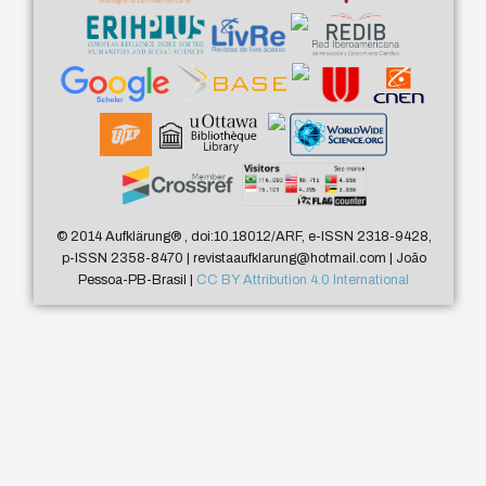
© 2014 Aufklärung
®
, doi:10.18012/ARF, e-ISSN 2318-9428,
p-ISSN 2358-8470 | revistaaufklarung@hotmail.com | João
Pessoa-PB-Brasil |
CC BY Attribution 4.0 International