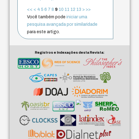
<<
<
4
5
6
7
8
9
10
11
12
13
>
>>
Você também pode
iniciar uma
pesquisa avançada por similaridade
para este artigo.
Registros e Indexações desta Revista: