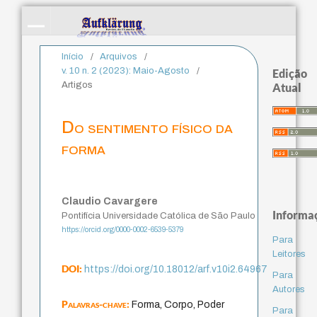
Início
/
Arquivos
/
v. 10 n. 2 (2023): Maio-Agosto
/
Edição
Artigos
Atual
Do sentimento físico da
forma
Claudio Cavargere
Informa
Pontifícia Universidade Católica de São Paulo
https://orcid.org/0000-0002-6539-5379
Para
Leitores
DOI:
https://doi.org/10.18012/arf.v10i2.64967
Para
Autores
Palavras-chave:
Forma, Corpo, Poder
Para