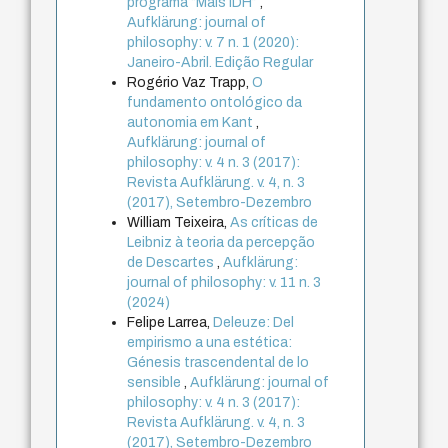
programa “Mais IDH”
,
Aufklärung: journal of
philosophy: v. 7 n. 1 (2020):
Janeiro-Abril. Edição Regular
Rogério Vaz Trapp,
O
fundamento ontológico da
autonomia em Kant
,
Aufklärung: journal of
philosophy: v. 4 n. 3 (2017):
Revista Aufklärung. v. 4, n. 3
(2017), Setembro-Dezembro
William Teixeira,
As críticas de
Leibniz à teoria da percepção
de Descartes
,
Aufklärung:
journal of philosophy: v. 11 n. 3
(2024)
Felipe Larrea,
Deleuze: Del
empirismo a una estética:
Génesis trascendental de lo
sensible
,
Aufklärung: journal of
philosophy: v. 4 n. 3 (2017):
Revista Aufklärung. v. 4, n. 3
(2017), Setembro-Dezembro