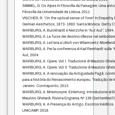
SIMMEL, G. Os Alpes In Filosofia da Paisagem. Uma anto
Filosofia da Universidade de Lisboa, 2011.
VISCHER, R. “On the optical sense of form” In Empathy,
German Aesthetics, 1873-1893. Santa Monica: Getty Ce
WARBURG, A. Burckhardt e Nietzche In “Aut Aut”, 1984.
WARBURG, A. Le forze del destino riflesse nel simbolismo
WARBURG, A. Lettera a Ulrich von Wilamowitz-Moellendor
WARBURG, A. Per la conferenza di Karl Reinhardt sulle “
Aut, 2004.
WARBURG, A. Opere, Vol. I. Traduzione di Maurizio Ghelar
WARBURG, A. Opere, Vol. II. Traduzione di Maurizio Ghela
WARBURG, A. A renovação da Antiguidade Pagã: contrib
para a história do Renascimento europeu. Tradução de M
Janeiro: Contraponto, 2013.
WARBURG, A. Mnemosyne. Einleitung. Introduzione al Bil
Maurizio Ghelardi. Rivista Engrama, Nº 138 (Settembre/O
WARBURG, A. A Presença do Antigo. Escritos Inéditos. V
UNICAMP, 2018.