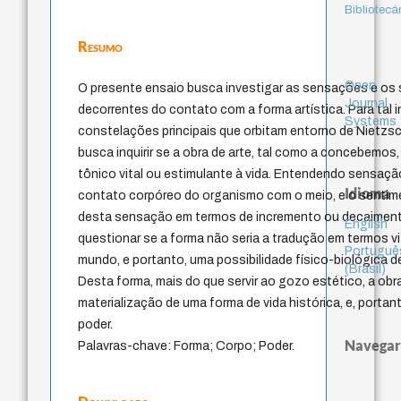
Bibliotecá
Resumo
Open
O presente ensaio busca investigar as sensações e os 
Journal
decorrentes do contato com a forma artística. Para tal in
Systems
constelações principais que orbitam entorno de Nietzsc
busca inquirir se a obra de arte, tal como a concebemos,
tônico vital ou estimulante à vida. Entendendo sensaçã
Idioma
contato corpóreo do organismo com o meio, e o senti
desta sensação em termos de incremento ou decaimento
English
questionar se a forma não seria a tradução em termos vi
Portuguê
mundo, e portanto, uma possibilidade físico-biológica de
(Brasil)
Desta forma, mais do que servir ao gozo estético, a obra
materialização de uma forma de vida histórica, e, porta
poder.
Navegar
Palavras-chave: Forma; Corpo; Poder.