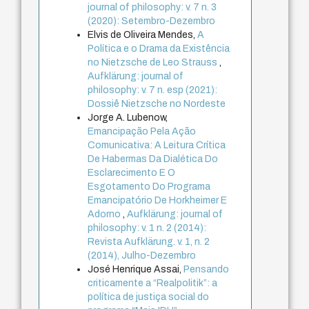
journal of philosophy: v. 7 n. 3
(2020): Setembro-Dezembro
Elvis de Oliveira Mendes,
A
Política e o Drama da Existência
no Nietzsche de Leo Strauss
,
Aufklärung: journal of
philosophy: v. 7 n. esp (2021):
Dossiê Nietzsche no Nordeste
Jorge A. Lubenow,
Emancipação Pela Ação
Comunicativa: A Leitura Crítica
De Habermas Da Dialética Do
Esclarecimento E O
Esgotamento Do Programa
Emancipatório De Horkheimer E
Adorno
,
Aufklärung: journal of
philosophy: v. 1 n. 2 (2014):
Revista Aufklärung. v. 1, n. 2
(2014), Julho-Dezembro
José Henrique Assai,
Pensando
criticamente a “Realpolitik”: a
política de justiça social do