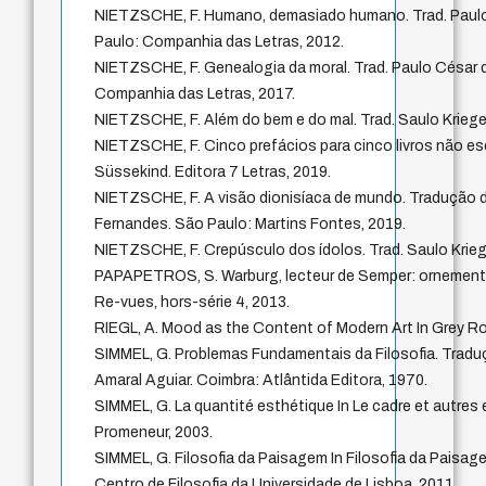
NIETZSCHE, F. Humano, demasiado humano. Trad. Paul
Paulo: Companhia das Letras, 2012.
NIETZSCHE, F. Genealogia da moral. Trad. Paulo César 
Companhia das Letras, 2017.
NIETZSCHE, F. Além do bem e do mal. Trad. Saulo Krieger
NIETZSCHE, F. Cinco prefácios para cinco livros não es
Süssekind. Editora 7 Letras, 2019.
NIETZSCHE, F. A visão dionisíaca de mundo. Tradução d
Fernandes. São Paulo: Martins Fontes, 2019.
NIETZSCHE, F. Crepúsculo dos ídolos. Trad. Saulo Krieg
PAPAPETROS, S. Warburg, lecteur de Semper: ornement, 
Re-vues, hors-série 4, 2013.
RIEGL, A. Mood as the Content of Modern Art In Grey R
SIMMEL, G. Problemas Fundamentais da Filosofia. Traduç
Amaral Aguiar. Coimbra: Atlântida Editora, 1970.
SIMMEL, G. La quantité esthétique In Le cadre et autres
Promeneur, 2003.
SIMMEL, G. Filosofia da Paisagem In Filosofia da Paisag
Centro de Filosofia da Universidade de Lisboa, 2011.