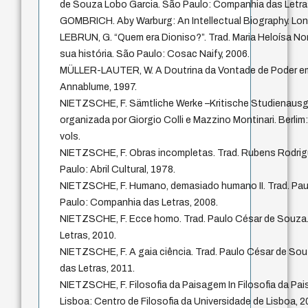
de Souza Lobo Garcia. São Paulo: Companhia das Letra
GOMBRICH. Aby Warburg: An Intellectual Biography. Lon
LEBRUN, G. “Quem era Dioniso?”. Trad. Maria Heloísa Noro
sua história. São Paulo: Cosac Naify, 2006.
MÜLLER-LAUTER, W. A Doutrina da Vontade de Poder em
Annablume, 1997.
NIETZSCHE, F. Sämtliche Werke –Kritische Studienaus
organizada por Giorgio Colli e Mazzino Montinari. Berlim
vols.
NIETZSCHE, F. Obras incompletas. Trad. Rubens Rodrigu
Paulo: Abril Cultural, 1978.
NIETZSCHE, F. Humano, demasiado humano II. Trad. Pa
Paulo: Companhia das Letras, 2008.
NIETZSCHE, F. Ecce homo. Trad. Paulo César de Souza
Letras, 2010.
NIETZSCHE, F. A gaia ciência. Trad. Paulo César de So
das Letras, 2011.
NIETZSCHE, F. Filosofia da Paisagem In Filosofia da Pa
Lisboa: Centro de Filosofia da Universidade de Lisboa, 2