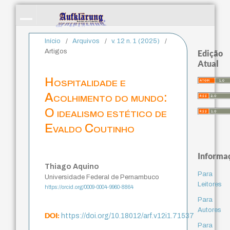
Início
/
Arquivos
/
v. 12 n. 1 (2025)
/
Artigos
Edição
Atual
Hospitalidade e
Acolhimento do mundo:
O idealismo estético de
Evaldo Coutinho
Informa
Thiago Aquino
Para
Universidade Federal de Pernambuco
Leitores
https://orcid.org/0009-0004-9960-8864
Para
Autores
DOI:
https://doi.org/10.18012/arf.v12i1.71537
Para