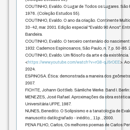
COUTINHO, Evaldo. O Lugar de Todos os Lugares. São P
1976.. (Coleção Estudos 55).
COUTINHO, Evaldo. O ano da criação. Continente Multicult
33-42, mar. 2001. Edição especial "Evaldo 90 Anos". Ent
Bandeira.
COUTINHO, Evaldo. O terceiro centenário do nascimen
1932. Cadernos Espinosanos, São Paulo, n. 7, p. 50-85. 
COUTINHO, Evaldo. Um filósofo da arte e da existência.
<
https://www.youtube.com/watch?v=rG8-qJ5rOEE
>. A
2024.
ESPINOSA. Ética: demonstrada a maneira dos geômetras
2007.
FICHTE, Johann Gottlieb. Sämliche Werke. Band I. Berlin:
MENEZES, José Rafael. Aproximações da obra estética 
Universitária UFPE, 1987.
NUNES, Benedito. O Solipsismo e a tanatologia de Eva
manuscrito datilografado - inédito, , 11p. , 2000.
PENA FILHO, Carlos, Os melhores poemas de Carlos Pena