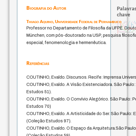
Biografia do Autor
Palavras
chave
Thiago Aquino,
Universidade Federal de Pernambuco
papel da lei
mind
fundamentalismo
thera
j.c.m. neto
metafísica do tempo
desejo
intolerância
protágoras
bataille
violencia
perdón
lei
idade
leyes
género
Professor no Departamento de Filosofia da UFPE. Doutor
experiência temporal
acquaintance
jacobi
homem-medid
sacrifício
logos
palavra
direito romano
classical german philosophy
München, com pós-doutorado na USP, pesquisa filosof
especial, fenomenologia e hermenêutica.
Referências
COUTINHO, Evaldo. Discursos. Recife: Imprensa Universi
COUTINHO, Evaldo. A Visão Existenciadora. São Paulo:
Estudos 51).
COUTINHO, Evaldo. O Convívio Alegórico. São Paulo: Pe
Estudos 70)
COUTINHO, Evaldo. A Artisticidade do Ser. São Paulo: Ed
(Coleção Estudos 97).
COUTINHO, Evaldo. O Espaço da Arquitetura.São Paulo: 
(Coleção Estudos 59).