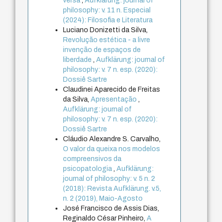
versa
,
Aufklärung: journal of
philosophy: v. 11 n. Especial
(2024): Filosofia e Literatura
Luciano Donizetti da Silva,
Revolução estética - a livre
invenção de espaços de
liberdade
,
Aufklärung: journal of
philosophy: v. 7 n. esp. (2020):
Dossiê Sartre
Claudinei Aparecido de Freitas
da Silva,
Apresentação
,
Aufklärung: journal of
philosophy: v. 7 n. esp. (2020):
Dossiê Sartre
Cláudio Alexandre S. Carvalho,
O valor da queixa nos modelos
compreensivos da
psicopatologia
,
Aufklärung:
journal of philosophy: v. 5 n. 2
(2018): Revista Aufklärung. v.5,
n. 2 (2019), Maio-Agosto
José Francisco de Assis Dias,
Reginaldo César Pinheiro,
A