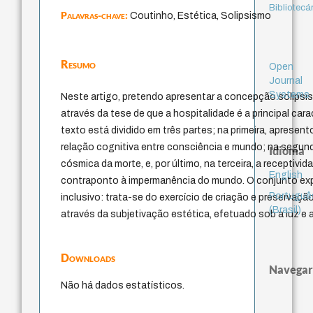
Bibliotecá
Palavras-chave:
Coutinho, Estética, Solipsismo
Resumo
Open
Journal
Systems
Neste artigo, pretendo apresentar a concepção solipsi
através da tese de que a hospitalidade é a principal cara
texto está dividido em três partes; na primeira, apresent
relação cognitiva entre consciência e mundo; na segun
Idioma
cósmica da morte, e, por último, na terceira, a receptiv
English
contraponto à impermanência do mundo. O conjunto expl
Portuguê
inclusivo: trata-se do exercício de criação e preservaçã
(Brasil)
através da subjetivação estética, efetuado sob a luz e a
Downloads
Navegar
Não há dados estatísticos.