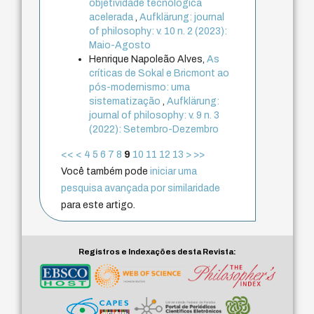
objetividade tecnológica
acelerada
,
Aufklärung: journal
of philosophy: v. 10 n. 2 (2023):
Maio-Agosto
Henrique Napoleão Alves,
As
críticas de Sokal e Bricmont ao
pós-modernismo: uma
sistematização
,
Aufklärung:
journal of philosophy: v. 9 n. 3
(2022): Setembro-Dezembro
<<
<
4
5
6
7
8
9
10
11
12
13
>
>>
Você também pode
iniciar uma
pesquisa avançada por similaridade
para este artigo.
Registros e Indexações desta Revista: