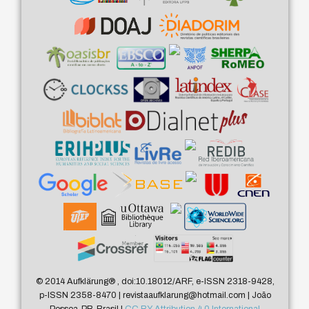
© 2014 Aufklärung
®
, doi:10.18012/ARF, e-ISSN 2318-9428,
p-ISSN 2358-8470 | revistaaufklarung@hotmail.com | João