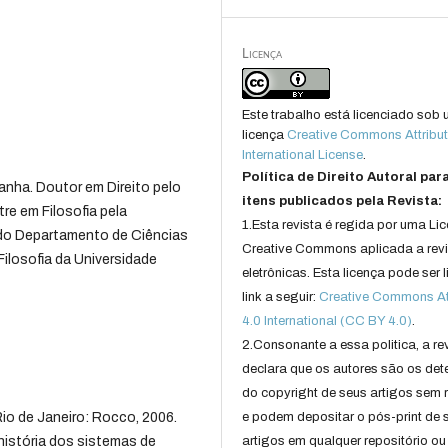
Licença
Este trabalho está licenciado sob
licença
Creative Commons Attribut
International License
.
Política de Direito Autoral par
nha. Doutor em Direito pelo
itens publicados pela Revista:
re em Filosofia pela
1.Esta revista é regida por uma Li
r do Departamento de Ciências
Creative Commons aplicada a rev
ilosofia da Universidade
eletrônicas. Esta licença pode ser 
link a seguir:
Creative Commons Att
4.0 International (CC BY 4.0)
.
2.Consonante a essa politica, a re
declara que os autores são os det
do copyright de seus artigos sem r
 Rio de Janeiro: Rocco, 2006.
e podem depositar o pós-print de 
história dos sistemas de
artigos em qualquer repositório ou 