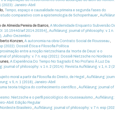
1 (2023): Janeiro-Abril
do,
Tempo, espaço e causalidade na primeira e segunda fases do
 estudo comparativo com a epistemologia de Schopenhauer
,
Aufkläru
 de Almeida Pereira de Barros,
A Modernidade Enquanto Subversão D
I: 10.15440/arf.2014.20354]
,
Aufklärung: journal of philosophy: v. 1 n.
14), Julho-Dezembro
oberto Konzen,
A autonomia na obra Contrato Social de Rousseau
,
esp (2022): Dossiê Ética e Filosofia Política
proximação entre a noção nietzschiana da ‘morte de Deus’ e o
urnal of philosophy: v. 7 n. esp (2021): Dossiê Nietzsche no Nordeste
Nunes,
A Experiência Do Tempo No Sagrado E No Profano À Luz Da
: journal of philosophy: v. 1 n. 2 (2014): Revista Aufklärung. v. 1, n. 2 (
jeito moral a partir da Filosofia do Direito, de Hegel
,
Aufklärung: journ
ung. v. 5, n. 1 (2018), Janeiro-Abril
uma teoria trágica do conhecimento científico
,
Aufklärung: journal of
esmo: Nietzsche e o perfil psicológico do rousseauísmo
,
Aufklärung:
eiro-Abril. Edição Regular
Nordeste Brasileiro
,
Aufklärung: journal of philosophy: v. 7 n. esp (202