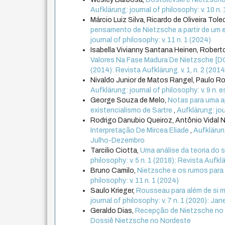
Aufklärung: journal of philosophy: v. 10 n. 
Márcio Luiz Silva, Ricardo de Oliveira Tole
pensamento de Nietzsche a partir de um
journal of philosophy: v. 11 n. 1 (2024)
Isabella Vivianny Santana Heinen, Roberto
Valores Na Fase Madura De Nietzsche [DO
(2014): Revista Aufklärung. v. 1, n. 2 (20
Nivaldo Junior de Matos Rangel, Paulo R
Aufklärung: journal of philosophy: v. 9 n. 
George Souza de Melo,
Notas para uma a
existencialismo de Sartre
,
Aufklärung: jo
Rodrigo Danubio Queiroz, Antônio Vidal 
Interpretação De Mircea Eliade
,
Aufklärung
Julho-Dezembro
Tarcilio Ciotta,
Uma análise da teoria do su
philosophy: v. 5 n. 1 (2018): Revista Aufklär
Bruno Camilo,
Nietzsche e os rumos para 
philosophy: v. 11 n. 1 (2024)
Saulo Krieger,
Rousseau para além de si m
journal of philosophy: v. 7 n. 1 (2020): Jan
Geraldo Dias,
Recepção de Nietzsche no 
Dossiê Nietzsche no Nordeste