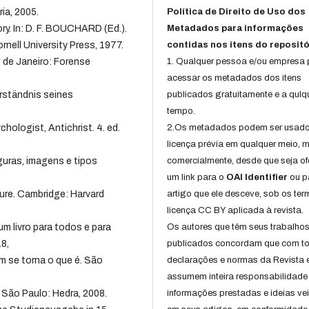
ia, 2005.
Política de Direito de Uso dos
y. In: D. F. BOUCHARD (Ed.).
Metadados para informações
nell University Press, 1977.
contidas nos itens do repositó
 de Janeiro: Forense
1. Qualquer pessoa e/ou empresa
acessar os metadados dos itens
rständnis seines
publicados gratuitamente e a qulq
tempo.
ologist, Antichrist. 4. ed.
2.Os metadados podem ser usad
licença prévia em qualquer meio,
guras, imagens e tipos
comercialmente, desde que seja of
um link para o
OAI Identifier
ou p
ure. Cambridge: Harvard
artigo que ele desceve, sob os te
licença CC BY aplicada à revista.
m livro para todos e para
Os autores que têm seus trabalho
8,
publicados concordam que com t
 se torna o que é. São
declarações e normas da Revista 
assumem inteira responsabilidade
 São Paulo: Hedra, 2008.
informações prestadas e ideias ve