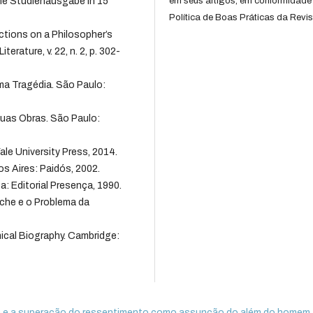
che Studienausgabe in 15
em seus artigos, em conformidade
Política de Boas Práticas da Revis
ctions on a Philosopher’s
terature, v. 22, n. 2, p. 302-
ma Tragédia. São Paulo:
uas Obras. São Paulo:
le University Press, 2014.
s Aires: Paidós, 2002.
: Editorial Presença, 1990.
sche e o Problema da
hical Biography. Cambridge:
e e a superação do ressentimento como assunção do além do homem