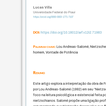
Lucas Villa
Universidade Federal do Piauí
https://orcid.org/0000-0003-1771-7107
DOI:
https://doi.org/10.18012/arf.v12i2.71983
Palavras-chave:
Lou Andreas-Salomé, Nietzsche,
homem, Vontade de Potência
Resumo
Este artigo explora a interpretação da obra de F
por Lou Andreas-Salomé (1992) em seu “Nietzs
foco na leitura psicológica e existencial feita p
nietzschianos. Salomé propõe uma ligação profu