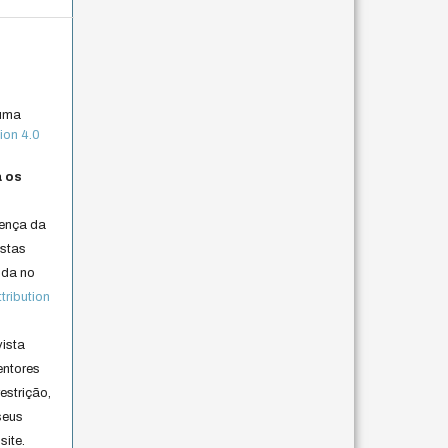
 uma
ion 4.0
a os
cença da
istas
lida no
ribution
vista
entores
estrição,
seus
site.