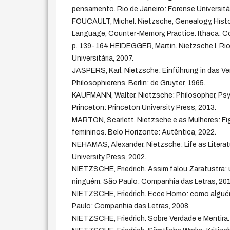
pensamento. Rio de Janeiro: Forense Universitár
FOUCAULT, Michel. Nietzsche, Genealogy, Histor
Language, Counter-Memory, Practice. Ithaca: Cor
p. 139-164.HEIDEGGER, Martin. Nietzsche I. Rio
Universitária, 2007.
JASPERS, Karl. Nietzsche: Einführung in das Ve
Philosophierens. Berlin: de Gruyter, 1965.
KAUFMANN, Walter. Nietzsche: Philosopher, Psych
Princeton: Princeton University Press, 2013.
MARTON, Scarlett. Nietzsche e as Mulheres: Fi
femininos. Belo Horizonte: Autêntica, 2022.
NEHAMAS, Alexander. Nietzsche: Life as Literat
University Press, 2002.
NIETZSCHE, Friedrich. Assim falou Zaratustra: u
ninguém. São Paulo: Companhia das Letras, 201
NIETZSCHE, Friedrich. Ecce Homo: como alguém
Paulo: Companhia das Letras, 2008.
NIETZSCHE, Friedrich. Sobre Verdade e Mentira.