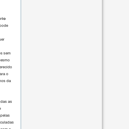
rio
 pode
uer
os sem
 mesmo
erecido
ara o
rmos da
s
odas as
e
 pelas
iculadas