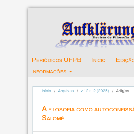
Periódicos UFPB
Inicio
Ediçã
Informações
Início
/
Arquivos
/
v. 12 n. 2 (2025)
/
Artigos
A filosofia como autoconfiss
Salomé