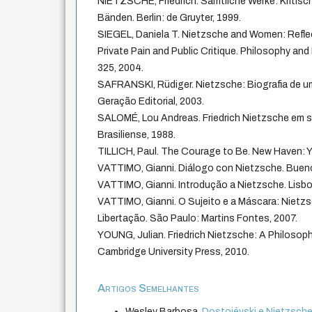
NIETZSCHE, Friedrich. Sämtliche Werke: Kritis
Bänden. Berlin: de Gruyter, 1999.
SIEGEL, Daniela T. Nietzsche and Women: Refle
Private Pain and Public Critique. Philosophy and Li
325, 2004.
SAFRANSKI, Rüdiger. Nietzsche: Biografia de u
Geração Editorial, 2003.
SALOMÉ, Lou Andreas. Friedrich Nietzsche em s
Brasiliense, 1988.
TILLICH, Paul. The Courage to Be. New Haven: Ya
VATTIMO, Gianni. Diálogo con Nietzsche. Bueno
VATTIMO, Gianni. Introdução a Nietzsche. Lisboa
VATTIMO, Gianni. O Sujeito e a Máscara: Nietz
Libertação. São Paulo: Martins Fontes, 2007.
YOUNG, Julian. Friedrich Nietzsche: A Philosop
Cambridge University Press, 2010.
Artigos Semelhantes
Wesley Barbosa,
Dostoiévski e Nietzsch