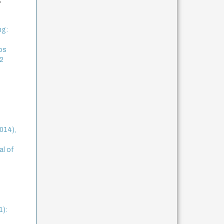
ng:
os
 2
2014),
al of
1):