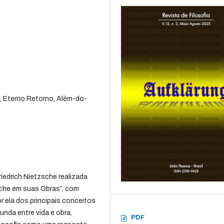
 Eterno Retorno, Além-do-
riedrich Nietzsche realizada
che em suas Obras”, com
or ela dos principais conceitos
nda entre vida e obra,
PDF