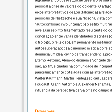
argumentando que Nietzsche desenvolve sua fi
pessoal à crise de valores do ocidente. O artigo 
eixos interpretativos de Lou Salomé: a) a relaçã
pessoais de Nietzsche e sua filosofia, vista c
“autoconfissão involuntária”; b) o estilo multifá
revela um espírito fragmentado resultante do con
conciliação entre várias identidades distintas (o
o filólogo, o religioso), em permanente metamo
autossuperação; c) a dimensão mística do “sist
denuncia um ideal divino de transcendência pr
Eterno Retorno, Além-do-homem e Vontade de 
são, ao fim, situadas na comunidade de intérpr
panoramicamente cotejadas com as interpret
Walter Kaufmann, Martin Heidegger, Karl Jaspers,
Foucault, Gianni Vattimo e Alexander Nehamas, r
influência da perspectiva de Salomé no campo 
Downloads