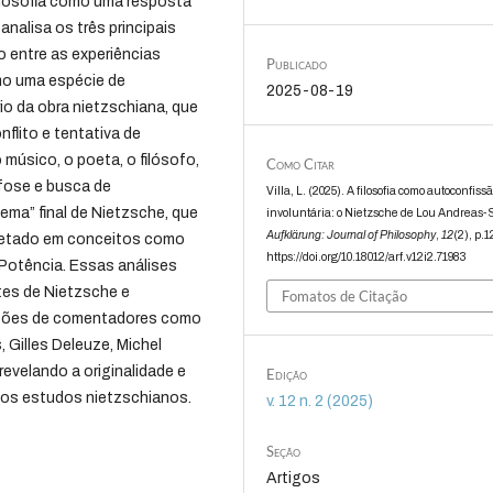
losofia como uma resposta
analisa os três principais
o entre as experiências
Publicado
omo uma espécie de
2025-08-19
rio da obra nietzschiana, que
flito e tentativa de
 músico, o poeta, o filósofo,
Como Citar
rfose e busca de
Villa, L. (2025). A filosofia como autoconfiss
ema” final de Nietzsche, que
involuntária: o Nietzsche de Lou Andreas-
Aufklärung: Journal of Philosophy
,
12
(2), p.
ojetado em conceitos como
https://doi.org/10.18012/arf.v12i2.71983
Potência. Essas análises
etes de Nietzsche e
Fomatos de Citação
ações de comentadores como
 Gilles Deleuze, Michel
evelando a originalidade e
Edição
dos estudos nietzschianos.
v. 12 n. 2 (2025)
Seção
Artigos