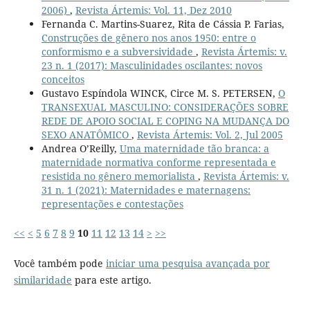
2006)
,
Revista Ártemis: Vol. 11, Dez 2010
Fernanda C. Martins-Suarez, Rita de Cássia P. Farias,
Construções de gênero nos anos 1950: entre o
conformismo e a subversividade
,
Revista Ártemis: v.
23 n. 1 (2017): Masculinidades oscilantes: novos
conceitos
Gustavo Espíndola WINCK, Circe M. S. PETERSEN,
O
TRANSEXUAL MASCULINO: CONSIDERAÇÕES SOBRE
REDE DE APOIO SOCIAL E COPING NA MUDANÇA DO
SEXO ANATÔMICO
,
Revista Ártemis: Vol. 2, Jul 2005
Andrea O’Reilly,
Uma maternidade tão branca: a
maternidade normativa conforme representada e
resistida no gênero memorialista
,
Revista Ártemis: v.
31 n. 1 (2021): Maternidades e maternagens:
representações e contestações
<<
<
5
6
7
8
9
10
11
12
13
14
>
>>
Você também pode
iniciar uma pesquisa avançada por
similaridade
para este artigo.