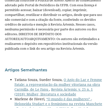
comercial conforme a Política de Acesso Aberto ao conhecimento
adotado pelo Portal de Periódicos da UFPB. Com essa licença é
permitido acessar, baixar (download), copiar, imprimir,
compartilhar, reutilizar e distribuir os artigos, desde que para uso
não comercial e com a citação da fonte, conferindo os devidos
créditos de autoria e menção à Revista Ártemis. Nesses casos,
nenhuma permissão é necessária por parte dos autores ou dos
editores. DIREITOS DE DEPÓSITO DOS
AUTORES/AUTOARQUIVAMENTO: Os autores são estimulados a
realizarem o depósito em repositórios institucionais da versão
publicada com o link do seu artigo na Revista Ártemis.
Artigos Semelhantes
Tatiana Souza, Sueder Souza,
O Anjo do Lar e Femme
Fatale: a representação da mulher vitoriana na obra
Carmilla, de Le Fanu
,
Revista Ártemis: v. 25 n. 1
(2018): Mulher, literatura e sociedade
Marlene de Fáveri,
“O mundo é das mulheres” -
Heloneida Studart e o feminismo na revista Manchete