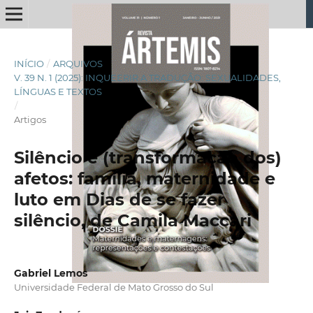
INÍCIO
/
ARQUIVOS
/
V. 39 N. 1 (2025): INQUEERIR A TRADUÇÃO: SEXUALIDADES,
LÍNGUAS E TEXTOS
/
Artigos
Silêncio e (transformação dos)
afetos: família, maternidade e
luto em Dias de se fazer
silêncio, de Camila Maccari
Gabriel Lemos
Universidade Federal de Mato Grosso do Sul