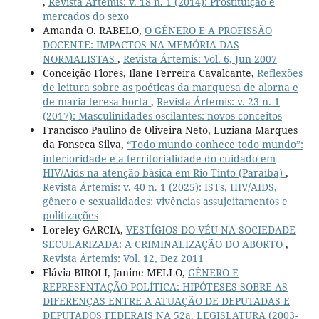
,
Revista Ártemis: v. 18 n. 1 (2014): Prostituição e
mercados do sexo
Amanda O. RABELO,
O GÊNERO E A PROFISSÃO
DOCENTE: IMPACTOS NA MEMÓRIA DAS
NORMALISTAS
,
Revista Ártemis: Vol. 6, Jun 2007
Conceição Flores, Ilane Ferreira Cavalcante,
Reflexões
de leitura sobre as poéticas da marquesa de alorna e
de maria teresa horta
,
Revista Ártemis: v. 23 n. 1
(2017): Masculinidades oscilantes: novos conceitos
Francisco Paulino de Oliveira Neto, Luziana Marques
da Fonseca Silva,
“Todo mundo conhece todo mundo”:
interioridade e a territorialidade do cuidado em
HIV/Aids na atenção básica em Rio Tinto (Paraíba)
,
Revista Ártemis: v. 40 n. 1 (2025): ISTs, HIV/AIDS,
gênero e sexualidades: vivências assujeitamentos e
politizações
Loreley GARCIA,
VESTÍGIOS DO VÉU NA SOCIEDADE
SECULARIZADA: A CRIMINALIZAÇÃO DO ABORTO
,
Revista Ártemis: Vol. 12, Dez 2011
Flávia BIROLI, Janine MELLO,
GÊNERO E
REPRESENTAÇÃO POLÍTICA: HIPÓTESES SOBRE AS
DIFERENÇAS ENTRE A ATUAÇÃO DE DEPUTADAS E
DEPUTADOS FEDERAIS NA 52a. LEGISLATURA (2003-