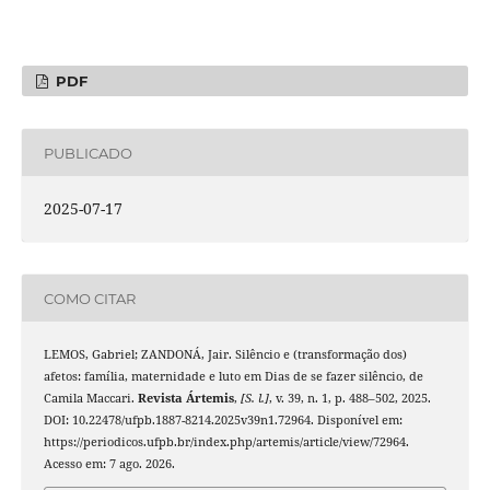
PDF
PUBLICADO
2025-07-17
COMO CITAR
LEMOS, Gabriel; ZANDONÁ, Jair. Silêncio e (transformação dos)
afetos: família, maternidade e luto em Dias de se fazer silêncio, de
Camila Maccari.
Revista Ártemis
,
[S. l.]
, v. 39, n. 1, p. 488–502, 2025.
DOI: 10.22478/ufpb.1887-8214.2025v39n1.72964. Disponível em:
https://periodicos.ufpb.br/index.php/artemis/article/view/72964.
Acesso em: 7 ago. 2026.