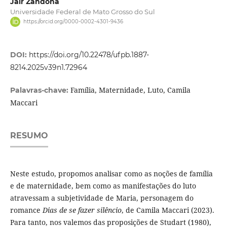
Jair Zandoná
Universidade Federal de Mato Grosso do Sul
https://orcid.org/0000-0002-4301-9436
DOI:
https://doi.org/10.22478/ufpb.1887-
8214.2025v39n1.72964
Família, Maternidade, Luto, Camila
Palavras-chave:
Maccari
RESUMO
Neste estudo, propomos analisar como as noções de família
e de maternidade, bem como as manifestações do luto
atravessam a subjetividade de Maria, personagem do
romance
Dias de se fazer silêncio
, de Camila Maccari (2023).
Para tanto, nos valemos das proposições de Studart (1980),