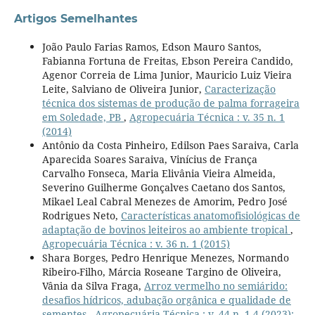
Artigos Semelhantes
João Paulo Farias Ramos, Edson Mauro Santos,
Fabianna Fortuna de Freitas, Ebson Pereira Candido,
Agenor Correia de Lima Junior, Mauricio Luiz Vieira
Leite, Salviano de Oliveira Junior,
Caracterização
técnica dos sistemas de produção de palma forrageira
em Soledade, PB
,
Agropecuária Técnica : v. 35 n. 1
(2014)
Antônio da Costa Pinheiro, Edilson Paes Saraiva, Carla
Aparecida Soares Saraiva, Vinícius de França
Carvalho Fonseca, Maria Elivânia Vieira Almeida,
Severino Guilherme Gonçalves Caetano dos Santos,
Mikael Leal Cabral Menezes de Amorim, Pedro José
Rodrigues Neto,
Características anatomofisiológicas de
adaptação de bovinos leiteiros ao ambiente tropical
,
Agropecuária Técnica : v. 36 n. 1 (2015)
Shara Borges, Pedro Henrique Menezes, Normando
Ribeiro-Filho, Márcia Roseane Targino de Oliveira,
Vânia da Silva Fraga,
Arroz vermelho no semiárido:
desafios hídricos, adubação orgânica e qualidade de
sementes
,
Agropecuária Técnica : v. 44 n. 1-4 (2023):