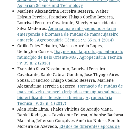
Agrarian Science and Technology
Marlene Alexandrina Ferreira Bezerra, Walter
Esfrain Pereira, Francisco Thiago Coelho Bezerra,
Lourival Ferreira Cavalcante, Sherly Aparecida da
Silva Medeiros,
Água salina e nitrogênio no solo na
emergência e biomassa de mudas de maracujazeiro
amarelo
,
Agropecuária Técnica : v. 35 n. 1 (2014)
Odílio Teles Teixeira, Marcos Aurélio Lopes,
Uellington Corrêa,
Diagnóstico da produção leiteira do
município de Belo Oriente-MG
,
Agropecuária Técnica
: v. 39 n. 2 (2018)
Everaldo Silva Nascimento, Lourival Ferreira
Cavalcante, Saulo Cabral Gondim, José Thyago Aires
Souza, Francisco Thiago Coelho Bezerra, Marlene
Alexandrina Ferreira Bezerra,
Formação de mudas de
maracujazeiro amarelo irrigadas com águas salinas e
biofertilizantes de esterco bovino
,
Agropecuária
Técnica : v. 38 n. 1 (2017)
Alan Diniz Lima, Thales Vinicius de Araújo Viana,
Daniel Rodrigues Cavalcante Feitosa, Albanise Barbosa
Marinho, Jefferson Gonçalves Américo Nobre, Benito
Moreira de Azevedo,
Efeitos de diferentes épocas de