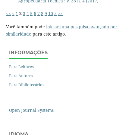
Agropecuária Técnica : v. 38 n. 4 (2017)
<<
<
1
2
3
4
5
6
7
8
9
10
>
>>
Você também pode
iniciar uma pesquisa avançada por
similaridade
para este artigo.
INFORMAÇÕES
Para Leitores
Para Autores
Para Bibliotecários
Open Journal Systems
IDIOMA