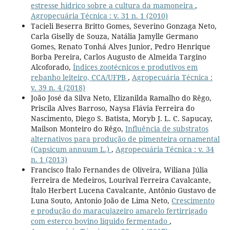
estresse hídrico sobre a cultura da mamoneira
,
Agropecuária Técnica : v. 31 n. 1 (2010)
Tacieli Beserra Britto Gomes, Severino Gonzaga Neto,
Carla Giselly de Souza, Natália Jamylle Germano
Gomes, Renato Tonhá Alves Junior, Pedro Henrique
Borba Pereira, Carlos Augusto de Almeida Targino
Alcoforado,
Índices zootécnicos e produtivos em
rebanho leiteiro, CCA/UFPB
,
Agropecuária Técnica :
v. 39 n. 4 (2018)
João José da Silva Neto, Elizanilda Ramalho do Rêgo,
Priscila Alves Barroso, Naysa Flávia Ferreira do
Nascimento, Diego S. Batista, Moryb J. L. C. Sapucay,
Mailson Monteiro do Rêgo,
Influência de substratos
alternativos para produção de pimenteira ornamental
(Capsicum annuum L.)
,
Agropecuária Técnica : v. 34
n. 1 (2013)
Francisco Ítalo Fernandes de Oliveira, Wiliana Júlia
Ferreira de Medeiros, Lourival Ferreira Cavalcante,
Ítalo Herbert Lucena Cavalcante, Antônio Gustavo de
Luna Souto, Antonio João de Lima Neto,
Crescimento
e produção do maracujazeiro amarelo fertirrigado
com esterco bovino líquido fermentado
,