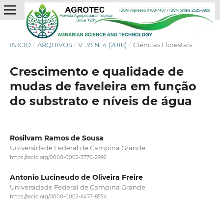
INÍCIO
/
ARQUIVOS
/
V. 39 N. 4 (2018)
/
Ciências Florestais
Crescimento e qualidade de
mudas de faveleira em função
do substrato e níveis de água
Rosilvam Ramos de Sousa
Universidade Federal de Campina Grande
https://orcid.org/0000-0002-3770-2992
Antonio Lucineudo de Oliveira Freire
Universidade Federal de Campina Grande
https://orcid.org/0000-0002-6477-8554