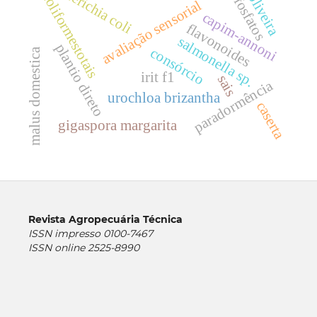
escherichia coli
coliformestotais
oliveira
fosfatos
avaliação sensorial
capim-annoni
flavonoides
salmonella sp.
plantio direto
consórcio
malus domestica
irit f1
sais
paradormência
urochloa brizantha
caserta
gigaspora margarita
Revista Agropecuária Técnica
ISSN impresso 0100-7467
ISSN online 2525-8990