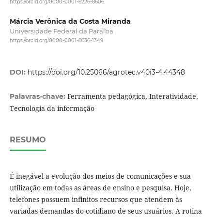
https://orcid.org/0000-0001-8226-8606
Márcia Verônica da Costa Miranda
Universidade Federal da Paraíba
https://orcid.org/0000-0001-8636-1349
DOI:
https://doi.org/10.25066/agrotec.v40i3-4.44348
Ferramenta pedagógica, Interatividade,
Palavras-chave:
Tecnologia da informação
RESUMO
É inegável a evolução dos meios de comunicações e sua
utilização em todas as áreas de ensino e pesquisa. Hoje,
telefones possuem infinitos recursos que atendem às
variadas demandas do cotidiano de seus usuários. A rotina