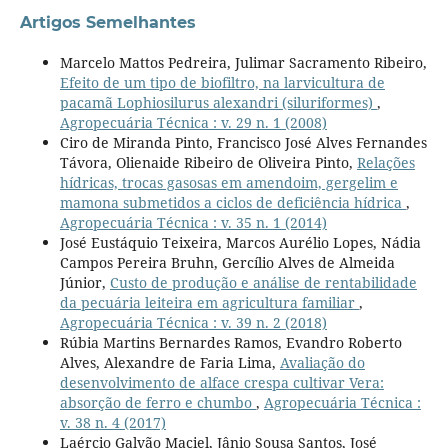
Artigos Semelhantes
Marcelo Mattos Pedreira, Julimar Sacramento Ribeiro,
Efeito de um tipo de biofiltro, na larvicultura de
pacamã Lophiosilurus alexandri (siluriformes)
,
Agropecuária Técnica : v. 29 n. 1 (2008)
Ciro de Miranda Pinto, Francisco José Alves Fernandes
Távora, Olienaide Ribeiro de Oliveira Pinto,
Relações
hídricas, trocas gasosas em amendoim, gergelim e
mamona submetidos a ciclos de deficiência hídrica
,
Agropecuária Técnica : v. 35 n. 1 (2014)
José Eustáquio Teixeira, Marcos Aurélio Lopes, Nádia
Campos Pereira Bruhn, Gercílio Alves de Almeida
Júnior,
Custo de produção e análise de rentabilidade
da pecuária leiteira em agricultura familiar
,
Agropecuária Técnica : v. 39 n. 2 (2018)
Rúbia Martins Bernardes Ramos, Evandro Roberto
Alves, Alexandre de Faria Lima,
Avaliação do
desenvolvimento de alface crespa cultivar Vera:
absorção de ferro e chumbo
,
Agropecuária Técnica :
v. 38 n. 4 (2017)
Laércio Galvão Maciel, Jânio Sousa Santos, José