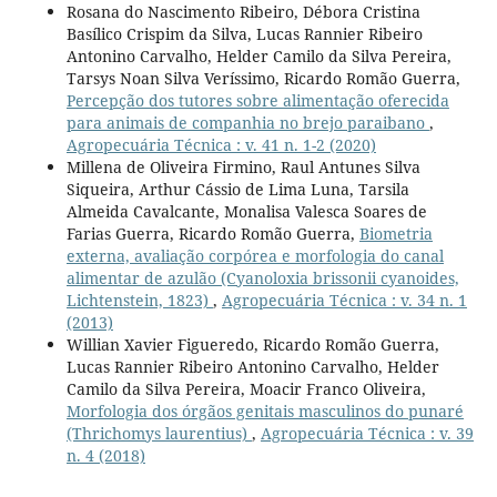
Rosana do Nascimento Ribeiro, Débora Cristina
Basílico Crispim da Silva, Lucas Rannier Ribeiro
Antonino Carvalho, Helder Camilo da Silva Pereira,
Tarsys Noan Silva Veríssimo, Ricardo Romão Guerra,
Percepção dos tutores sobre alimentação oferecida
para animais de companhia no brejo paraibano
,
Agropecuária Técnica : v. 41 n. 1-2 (2020)
Millena de Oliveira Firmino, Raul Antunes Silva
Siqueira, Arthur Cássio de Lima Luna, Tarsila
Almeida Cavalcante, Monalisa Valesca Soares de
Farias Guerra, Ricardo Romão Guerra,
Biometria
externa, avaliação corpórea e morfologia do canal
alimentar de azulão (Cyanoloxia brissonii cyanoides,
Lichtenstein, 1823)
,
Agropecuária Técnica : v. 34 n. 1
(2013)
Willian Xavier Figueredo, Ricardo Romão Guerra,
Lucas Rannier Ribeiro Antonino Carvalho, Helder
Camilo da Silva Pereira, Moacir Franco Oliveira,
Morfologia dos órgãos genitais masculinos do punaré
(Thrichomys laurentius)
,
Agropecuária Técnica : v. 39
n. 4 (2018)