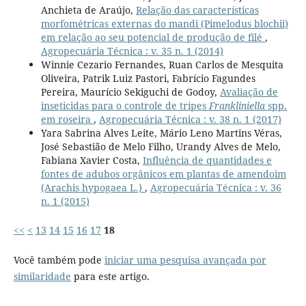
Anchieta de Araújo,
Relação das características
morfométricas externas do mandi (Pimelodus blochii)
em relação ao seu potencial de produção de filé
,
Agropecuária Técnica : v. 35 n. 1 (2014)
Winnie Cezario Fernandes, Ruan Carlos de Mesquita
Oliveira, Patrik Luiz Pastori, Fabrício Fagundes
Pereira, Maurício Sekiguchi de Godoy,
Avaliação de
inseticidas para o controle de tripes
Frankliniella
spp.
em roseira
,
Agropecuária Técnica : v. 38 n. 1 (2017)
Yara Sabrina Alves Leite, Mário Leno Martins Véras,
José Sebastião de Melo Filho, Urandy Alves de Melo,
Fabiana Xavier Costa,
Influência de quantidades e
fontes de adubos orgânicos em plantas de amendoim
(Arachis hypogaea L.)
,
Agropecuária Técnica : v. 36
n. 1 (2015)
<<
<
13
14
15
16
17
18
Você também pode
iniciar uma pesquisa avançada por
similaridade
para este artigo.