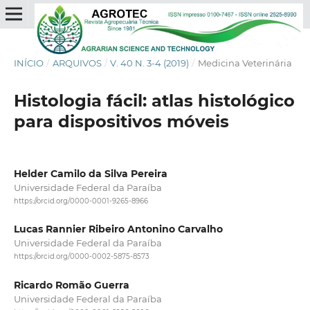
INÍCIO
/
ARQUIVOS
/
V. 40 N. 3-4 (2019)
/
Medicina Veterinária
Histologia fácil: atlas histológico
para dispositivos móveis
Helder Camilo da Silva Pereira
Universidade Federal da Paraíba
https://orcid.org/0000-0001-9265-8966
Lucas Rannier Ribeiro Antonino Carvalho
Universidade Federal da Paraíba
https://orcid.org/0000-0002-5875-8573
Ricardo Romão Guerra
Universidade Federal da Paraíba