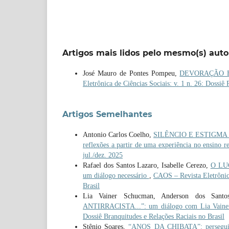
Artigos mais lidos pelo mesmo(s) auto
José Mauro de Pontes Pompeu,
DEVORAÇÃO E M
Eletrônica de Ciências Sociais: v. 1 n. 26: Dossiê 
Artigos Semelhantes
Antonio Carlos Coelho,
SILÊNCIO E ESTIGMA
reflexões a partir de uma experiência no ensino r
jul./dez. 2025
Rafael dos Santos Lazaro, Isabelle Cerezo,
O LU
um diálogo necessário
,
CAOS – Revista Eletrônica
Brasil
Lia Vainer Schucman, Anderson dos Sant
ANTIRRACISTA...”: um diálogo com Lia Vain
Dossiê Branquitudes e Relações Raciais no Brasil
Stênio Soares,
“ANOS DA CHIBATA”: perseguição