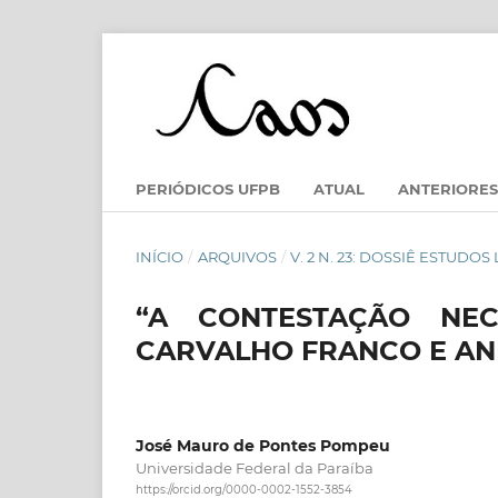
PERIÓDICOS UFPB
ATUAL
ANTERIORES
INÍCIO
/
ARQUIVOS
/
V. 2 N. 23: DOSSIÊ ESTUDO
“A CONTESTAÇÃO NEC
CARVALHO FRANCO E AN
José Mauro de Pontes Pompeu
Universidade Federal da Paraíba
https://orcid.org/0000-0002-1552-3854