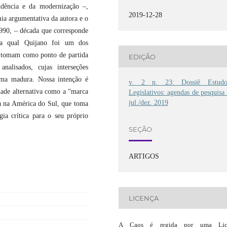
ndência e da modernização –,
2019-12-28
a argumentativa da autora e o
990, – década que corresponde
da qual Quijano foi um dos
os tomam como ponto de partida
EDIÇÃO
analisados, cujas interseções
rma madura. Nossa intenção é
v. 2 n. 23: Dossiê Estudo
dade alternativa como a “marca
Legislativos: agendas de pesquisa
jul./dez. 2019
da na América do Sul, que toma
gia crítica para o seu próprio
SEÇÃO
ARTIGOS
LICENÇA
A Caos é regida por uma Lic