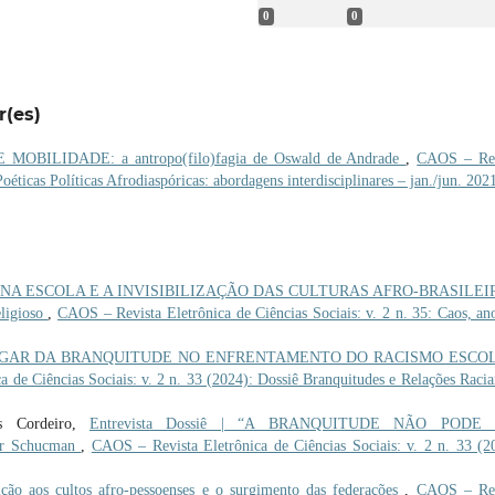
0
0
r(es)
OBILIDADE: a antropo(filo)fagia de Oswald de Andrade
,
CAOS – Rev
Poéticas Políticas Afrodiaspóricas: abordagens interdisciplinares – jan./jun. 202
 NA ESCOLA E A INVISIBILIZAÇÃO DAS CULTURAS AFRO-BRASILEI
eligioso
,
CAOS – Revista Eletrônica de Ciências Sociais: v. 2 n. 35: Caos, an
GAR DA BRANQUITUDE NO ENFRENTAMENTO DO RACISMO ESCO
 de Ciências Sociais: v. 2 n. 33 (2024): Dossiê Branquitudes e Relações Racia
os Cordeiro,
Entrevista Dossiê | “A BRANQUITUDE NÃO PODE
er Schucman
,
CAOS – Revista Eletrônica de Ciências Sociais: v. 2 n. 33 (2
 aos cultos afro-pessoenses e o surgimento das federações
,
CAOS – Rev