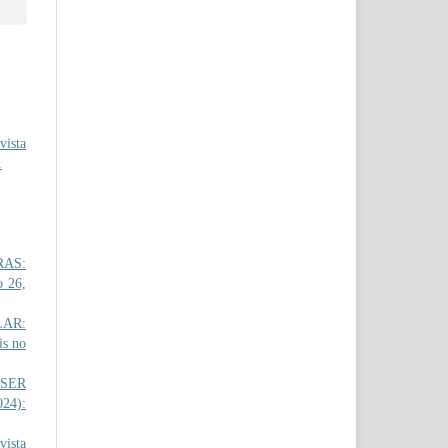
ista
1
RAS:
o 26,
LAR:
is no
 SER
024):
ista