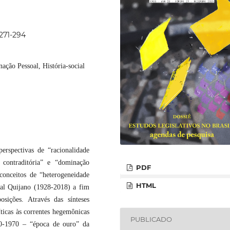
p271-294
ção Pessoal, História-social
erspectivas de “racionalidade
e contraditória” e “dominação
PDF
onceitos de “heterogeneidade
HTML
íbal Quijano (1928-2018) a fim
osições. Através das sínteses
ticas às correntes hegemônicas
PUBLICADO
960-1970 – “época de ouro” da