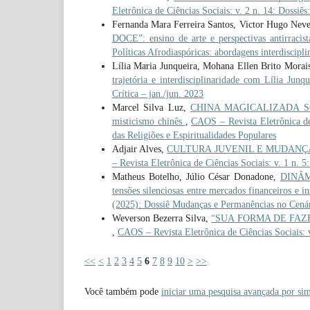
Eletrônica de Ciências Sociais: v. 2 n. 14: Dossiês
Fernanda Mara Ferreira Santos, Victor Hugo Neve
DOCE”: ensino de arte e perspectivas antirracis
Políticas Afrodiaspóricas: abordagens interdiscipli
Lília Maria Junqueira, Mohana Ellen Brito Morai
trajetória e interdisciplinaridade com Lília Junq
Crítica – jan./jun. 2023
Marcel Silva Luz,
CHINA MAGICALIZADA SOB O
misticismo chinês
,
CAOS – Revista Eletrônica de
das Religiões e Espiritualidades Populares
Adjair Alves,
CULTURA JUVENIL E MUDANÇA SOC
– Revista Eletrônica de Ciências Sociais: v. 1 n. 
Matheus Botelho, Júlio César Donadone,
DINÂM
tensões silenciosas entre mercados financeiros e i
(2025): Dossiê Mudanças e Permanências no Cenári
Weverson Bezerra Silva,
“SUA FORMA DE FAZER P
,
CAOS – Revista Eletrônica de Ciências Sociais: v.
<<
<
1
2
3
4
5
6
7
8
9
10
>
>>
Você também pode
iniciar uma pesquisa avançada por sim