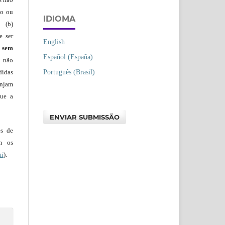
io ou
IDIOMA
 (b)
e ser
English
)
sem
Español (España)
s não
Português (Brasil)
didas
injam
que a
ENVIAR SUBMISSÃO
es de
em os
ui
).