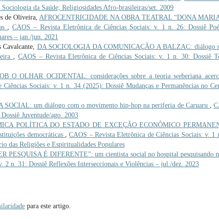
: Sociologia da Saúde; Religiosidades Afro-brasileiras/set. 2009
s de Oliveira,
AFROCENTRICIDADE NA OBRA TEATRAL “DONA MARI
tas
,
CAOS – Revista Eletrônica de Ciências Sociais: v. 1 n. 26: Dossiê Poé
nares – jan./jun. 2021
s Cavalcante,
DA SOCIOLOGIA DA COMUNICAÇÃO A BALZAC: diálogo s
ueira
,
CAOS – Revista Eletrônica de Ciências Sociais: v. 1 n. 30: Dossiê T
 OLHAR OCIDENTAL: considerações sobre a teoria weberiana acerc
 Ciências Sociais: v. 1 n. 34 (2025): Dossiê Mudanças e Permanências no Ce
IAL: um diálogo com o movimento hip-hop na periferia de Caruaru
,
C
5: Dossiê Juventude/ago. 2003
ICA POLÍTICA DO ESTADO DE EXCEÇÃO ECONÔMICO PERMANE
nstituições democráticas
,
CAOS – Revista Eletrônica de Ciências Sociais: v. 1 
o das Religiões e Espiritualidades Populares
ESQUISA É DIFERENTE”: um cientista social no hospital pesquisando m
 2 n. 31: Dossiê Reflexões Interseccionais e Violências – jul./dez. 2023
ilaridade
para este artigo.