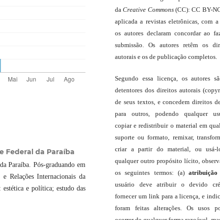
da
Creative Commons
(CC): CC BY-NC
aplicada a revistas eletrônicas, com a
os autores declaram concordar ao fa
submissão. Os autores retêm os dir
autorais e os de publicação completos.
Segundo essa licença, os autores s
detentores dos direitos autorais (copyr
de seus textos, e concedem direitos d
para outros, podendo qualquer us
copiar e redistribuir o material em qua
suporte ou formato, remixar, transfor
criar a partir do material, ou usá-
e Federal da Paraíba
qualquer outro propósito lícito, obser
 da Paraíba. Pós-graduando em
os seguintes termos: (a)
atribuição
 e Relações Internacionais da
usuário deve atribuir o devido cré
stética e política; estudo das
fornecer um link para a licença, e indic
foram feitas alterações. Os usos 
ocorrer de qualquer forma razoável, ma