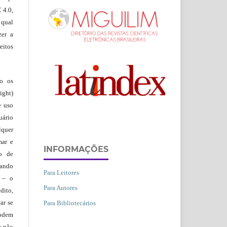
 4.0,
 qual
zer a
eitos
ão os
ight)
e uso
uário
lquer
mar e
INFORMAÇÕES
lo de
vando
Para Leitores
– o
Para Autores
dito,
ar se
Para Bibliotecários
podem
s não