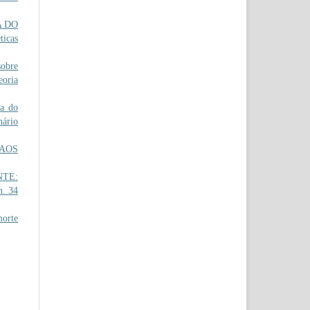
A DO
ticas
obre
eoria
a do
nário
AOS
NTE:
n. 34
orte