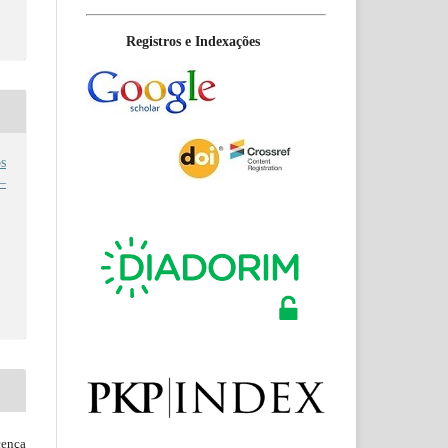
Registros e Indexações
s
 –
ença