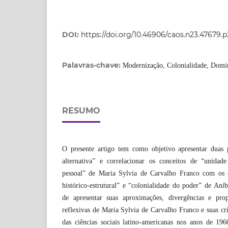
DOI:
https://doi.org/10.46906/caos.n23.47679.
Palavras-chave:
Modernização, Colonialidade, Domina
RESUMO
O presente artigo tem como objetivo apresentar duas p
alternativa” e correlacionar os conceitos de “unidad
pessoal” de Maria Sylvia de Carvalho Franco com os c
histórico-estrutural” e “colonialidade do poder” de An
de apresentar suas aproximações, divergências e prop
reflexivas de Maria Sylvia de Carvalho Franco e suas crí
das ciências sociais latino-americanas nos anos de 1