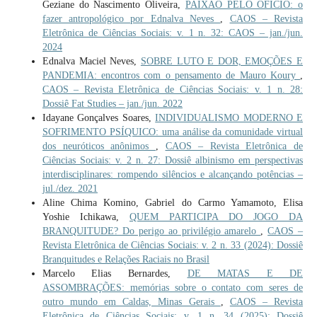
Geziane do Nascimento Oliveira,
PAIXÃO PELO OFÍCIO: o
fazer antropológico por Ednalva Neves
,
CAOS – Revista
Eletrônica de Ciências Sociais: v. 1 n. 32: CAOS – jan./jun.
2024
Ednalva Maciel Neves,
SOBRE LUTO E DOR, EMOÇÕES E
PANDEMIA: encontros com o pensamento de Mauro Koury
,
CAOS – Revista Eletrônica de Ciências Sociais: v. 1 n. 28:
Dossiê Fat Studies – jan./jun. 2022
Idayane Gonçalves Soares,
INDIVIDUALISMO MODERNO E
SOFRIMENTO PSÍQUICO: uma análise da comunidade virtual
dos neuróticos anônimos
,
CAOS – Revista Eletrônica de
Ciências Sociais: v. 2 n. 27: Dossiê albinismo em perspectivas
interdisciplinares: rompendo silêncios e alcançando potências –
jul./dez. 2021
Aline Chima Komino, Gabriel do Carmo Yamamoto, Elisa
Yoshie Ichikawa,
QUEM PARTICIPA DO JOGO DA
BRANQUITUDE? Do perigo ao privilégio amarelo
,
CAOS –
Revista Eletrônica de Ciências Sociais: v. 2 n. 33 (2024): Dossiê
Branquitudes e Relações Raciais no Brasil
Marcelo Elias Bernardes,
DE MATAS E DE
ASSOMBRAÇÕES: memórias sobre o contato com seres de
outro mundo em Caldas, Minas Gerais
,
CAOS – Revista
Eletrônica de Ciências Sociais: v. 1 n. 34 (2025): Dossiê