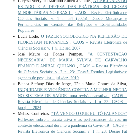
Laryssa Sherydha Marinho Almeida Gomes,
A LAICIDADE DO
ESTADO E A DEFESA DAS PRÁTICAS RELIGIOSAS
MINORITÁRIAS NO BRASIL
,
CAOS – Revista Eletrônica de
Ciências Sociais: v. 1 n. 34 (2025): Dossiê Mudanças e
Permanências no Cenário das Religiões e Espiritualidades
Populares
Lucia Lodo,
O FAZER SOCIOLÓGICO NA REFLEXÃO DE
FLORESTAN FERNANDES
,
CAOS – Revista Eletrônica de
Ciências Sociais: v. 1 n. 11: set. 2007
José Mauro de Pontes Pompeu,
“A CONTESTAÇÃO
NECESSÁRIA” DE MARIA SYLVIA DE CARVALHO
FRANCO E ANÍBAL QUIJANO
,
CAOS – Revista Eletrônica
de Ciências Sociais: v. 2 n. 23: Dossiê Estudos Legislativos:
agendas de pesquisa – jul./dez. 2019
Bianca Stefany Dias de Jorge, Tânia Maria Gomes da Silva,
INIQUIDADE E VIOLÊNCIA CONTRA A MULHER NEGRA
NO SISTEMA DE SAÚDE: uma revisão narrativa
,
CAOS –
Revista Eletrônica de Ciências Sociais: v. 1 n. 32: CAOS –
jan./jun. 2024
Melissa Contreiras,
“TÁ VENDO O QUE EU TÔ FALANDO?”
Reflexões sobre a escuta ativa e as performances da voz no
contexto educacional durante a pandemia da Covid-19
,
CAOS –
Revista Eletrônica de Ciências Sociais: v. 1 n. 28: Dossiê Fat