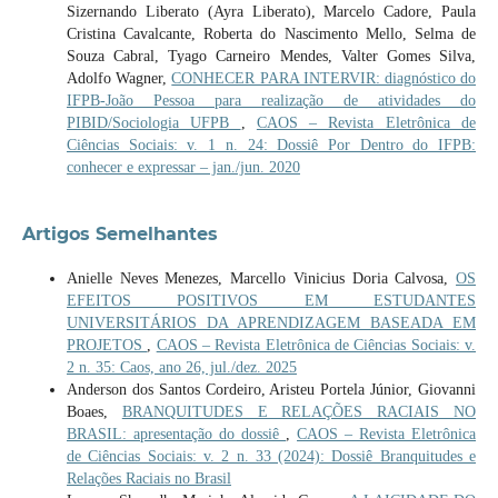
Sizernando Liberato (Ayra Liberato), Marcelo Cadore, Paula
Cristina Cavalcante, Roberta do Nascimento Mello, Selma de
Souza Cabral, Tyago Carneiro Mendes, Valter Gomes Silva,
Adolfo Wagner,
CONHECER PARA INTERVIR: diagnóstico do
IFPB-João Pessoa para realização de atividades do
PIBID/Sociologia UFPB
,
CAOS – Revista Eletrônica de
Ciências Sociais: v. 1 n. 24: Dossiê Por Dentro do IFPB:
conhecer e expressar – jan./jun. 2020
Artigos Semelhantes
Anielle Neves Menezes, Marcello Vinicius Doria Calvosa,
OS
EFEITOS POSITIVOS EM ESTUDANTES
UNIVERSITÁRIOS DA APRENDIZAGEM BASEADA EM
PROJETOS
,
CAOS – Revista Eletrônica de Ciências Sociais: v.
2 n. 35: Caos, ano 26, jul./dez. 2025
Anderson dos Santos Cordeiro, Aristeu Portela Júnior, Giovanni
Boaes,
BRANQUITUDES E RELAÇÕES RACIAIS NO
BRASIL: apresentação do dossiê
,
CAOS – Revista Eletrônica
de Ciências Sociais: v. 2 n. 33 (2024): Dossiê Branquitudes e
Relações Raciais no Brasil