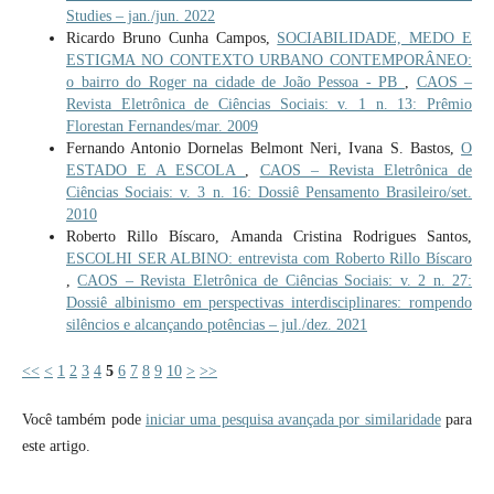
Studies – jan./jun. 2022
Ricardo Bruno Cunha Campos,
SOCIABILIDADE, MEDO E
ESTIGMA NO CONTEXTO URBANO CONTEMPORÂNEO:
o bairro do Roger na cidade de João Pessoa - PB
,
CAOS –
Revista Eletrônica de Ciências Sociais: v. 1 n. 13: Prêmio
Florestan Fernandes/mar. 2009
Fernando Antonio Dornelas Belmont Neri, Ivana S. Bastos,
O
ESTADO E A ESCOLA
,
CAOS – Revista Eletrônica de
Ciências Sociais: v. 3 n. 16: Dossiê Pensamento Brasileiro/set.
2010
Roberto Rillo Bíscaro, Amanda Cristina Rodrigues Santos,
ESCOLHI SER ALBINO: entrevista com Roberto Rillo Bíscaro
,
CAOS – Revista Eletrônica de Ciências Sociais: v. 2 n. 27:
Dossiê albinismo em perspectivas interdisciplinares: rompendo
silêncios e alcançando potências – jul./dez. 2021
<<
<
1
2
3
4
5
6
7
8
9
10
>
>>
Você também pode
iniciar uma pesquisa avançada por similaridade
para
este artigo.