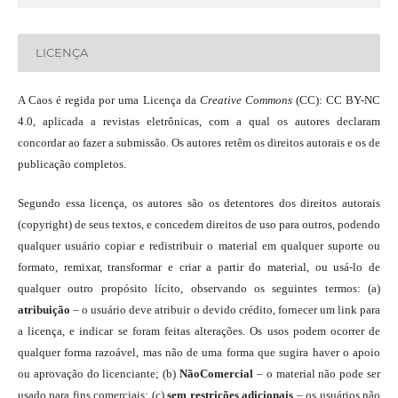
LICENÇA
A Caos é regida por uma Licença da
Creative Commons
(CC): CC BY-NC
4.0, aplicada a revistas eletrônicas, com a qual os autores declaram
concordar ao fazer a submissão. Os autores retêm os direitos autorais e os de
publicação completos.
Segundo essa licença, os autores são os detentores dos direitos autorais
(copyright) de seus textos, e concedem direitos de uso para outros, podendo
qualquer usuário copiar e redistribuir o material em qualquer suporte ou
formato, remixar, transformar e criar a partir do material, ou usá-lo de
qualquer outro propósito lícito, observando os seguintes termos: (a)
atribuição
– o usuário deve atribuir o devido crédito, fornecer um link para
a licença, e indicar se foram feitas alterações. Os usos podem ocorrer de
qualquer forma razoável, mas não de uma forma que sugira haver o apoio
ou aprovação do licenciante; (b)
NãoComercial
– o material não pode ser
usado para fins comerciais; (c)
sem restrições adicionais
– os usuários não