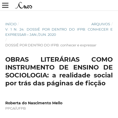
INÍCIO
/
ARQUIVOS
/
V. 1 N. 24: DOSSIÊ POR DENTRO DO IFPB: CONHECER E
EXPRESSAR – JAN./JUN. 2020
/
DOSSIÊ POR DENTRO DO IFPB: conhecer e expressar
OBRAS LITERÁRIAS COMO
INSTRUMENTO DE ENSINO DE
SOCIOLOGIA: a realidade social
por trás das páginas de ficção
Roberta do Nascimento Mello
PPGA/UFPB