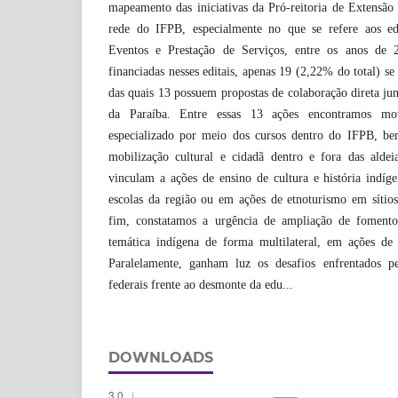
mapeamento das iniciativas da Pró-reitoria de Extensã
rede do IFPB, especialmente no que se refere aos edi
Eventos e Prestação de Serviços, entre os anos de
financiadas nesses editais, apenas 19 (2,22% do total) s
das quais 13 possuem propostas de colaboração direta jun
da Paraíba. Entre essas 13 ações encontramos mov
especializado por meio dos cursos dentro do IFPB, 
mobilização cultural e cidadã dentro e fora das aldeia
vinculam a ações de ensino de cultura e história indíg
escolas da região ou em ações de etnoturismo em sítios
fim, constatamos a urgência de ampliação de fomento 
temática indígena de forma multilateral, em ações de
Paralelamente, ganham luz os desafios enfrentados pel
federais frente ao desmonte da edu...
DOWNLOADS