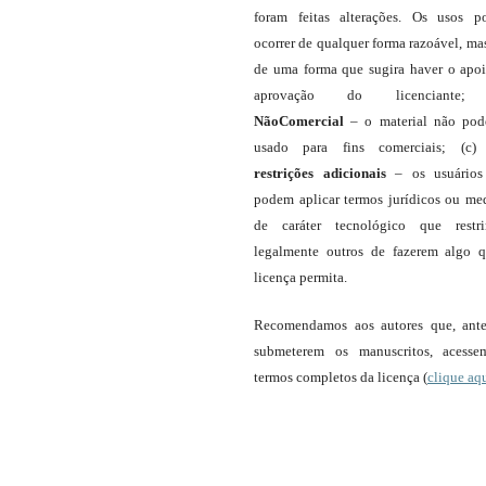
foram feitas alterações. Os usos 
ocorrer de qualquer forma razoável, ma
de uma forma que sugira haver o apo
aprovação do licenciante;
NãoComercial
– o material não pod
usado para fins comerciais; (c
restrições adicionais
– os usuário
podem aplicar termos jurídicos ou me
de caráter tecnológico que restr
legalmente outros de fazerem algo 
licença permita.
Recomendamos aos autores que, ant
submeterem os manuscritos, acess
termos completos da licença (
clique aq