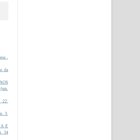
ssoa
,
o da
AOS
/jun.
. 22:
n. 3:
IA E
n. 34