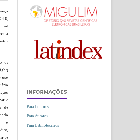
ença
 4.0,
 qual
zer a
eitos
ão os
ight)
e uso
uário
INFORMAÇÕES
lquer
mar e
Para Leitores
lo de
vando
Para Autores
– o
Para Bibliotecários
dito,
ar se