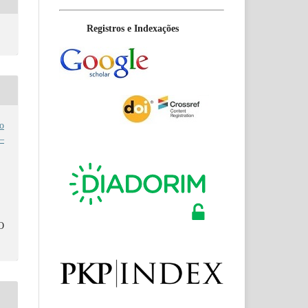
Registros e Indexações
o
–
O