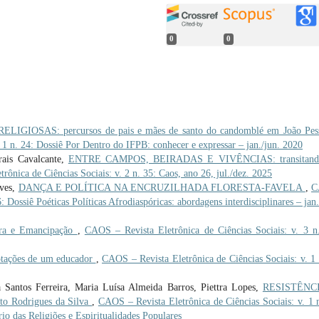
0
0
IGIOSAS: percursos de pais e mães de santo do candomblé em João Pe
 1 n. 24: Dossiê Por Dentro do IFPB: conhecer e expressar – jan./jun. 2020
rais Cavalcante,
ENTRE CAMPOS, BEIRADAS E VIVÊNCIAS: transitand
rônica de Ciências Sociais: v. 2 n. 35: Caos, ano 26, jul./dez. 2025
lves,
DANÇA E POLÍTICA NA ENCRUZILHADA FLORESTA-FAVELA
,
C
6: Dossiê Poéticas Políticas Afrodiaspóricas: abordagens interdisciplinares – jan.
a e Emancipação
,
CAOS – Revista Eletrônica de Ciências Sociais: v. 3 n
ções de um educador
,
CAOS – Revista Eletrônica de Ciências Sociais: v. 1 
a Santos Ferreira, Maria Luísa Almeida Barros, Piettra Lopes,
RESISTÊNC
to Rodrigues da Silva
,
CAOS – Revista Eletrônica de Ciências Sociais: v. 1 
o das Religiões e Espiritualidades Populares