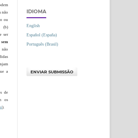
podem
IDIOMA
s não
io ou
English
 (b)
e ser
Español (España)
)
sem
Português (Brasil)
s não
didas
injam
que a
ENVIAR SUBMISSÃO
es de
em os
ui
).