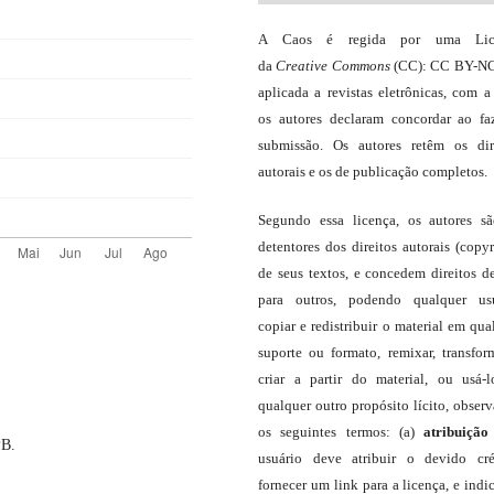
A Caos é regida por uma Lic
da
Creative Commons
(CC): CC BY-NC
aplicada a revistas eletrônicas, com a
os autores declaram concordar ao fa
submissão. Os autores retêm os dir
autorais e os de publicação completos.
Segundo essa licença, os autores s
detentores dos direitos autorais (copyr
de seus textos, e concedem direitos d
para outros, podendo qualquer us
copiar e redistribuir o material em qua
suporte ou formato, remixar, transfor
criar a partir do material, ou usá-
qualquer outro propósito lícito, obser
os seguintes termos: (a)
atribuição
PB.
usuário deve atribuir o devido cré
fornecer um link para a licença, e indic