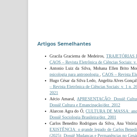
Artigos Semelhantes
Gracila Graciema de Medeiros,
TRAJETÓRIAS REL
CAOS – Revista Eletrônica de Ciências Sociais: v.
Antonio Luiz da Silva, Mohana Ellen Brito Mo
psicologia para antropologia
,
CAOS – Revista Elet
Hugo César da Silva Ledo, Angelita Alves Gonça
– Revista Eletrônica de Ciências Sociais: v. 1 n. 2
2021
Aécio Amaral,
APRESENTAÇÃO: Dossiê Cultur
Dossiê Cultura e Emancipação/dez. 2012
Alarcon Agra do Ó,
CULTURA DE MASSA: anota
Dossiê Sociologia Brasileira/dez. 2001
Carlos Benedito Rodrigues da Silva, Ana Vitóri
EXISTÊNCIA: o grande legado de Carlos Benedi
(2025): Dossiê Mudanças e Permanências no Cenári