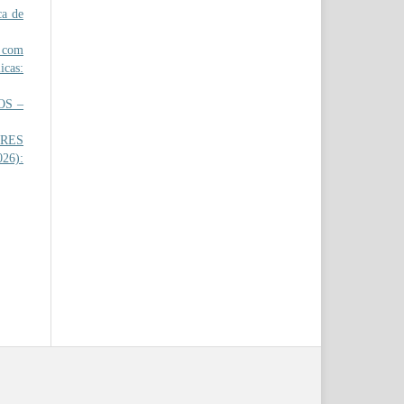
ca de
 com
icas:
OS –
RES
026):