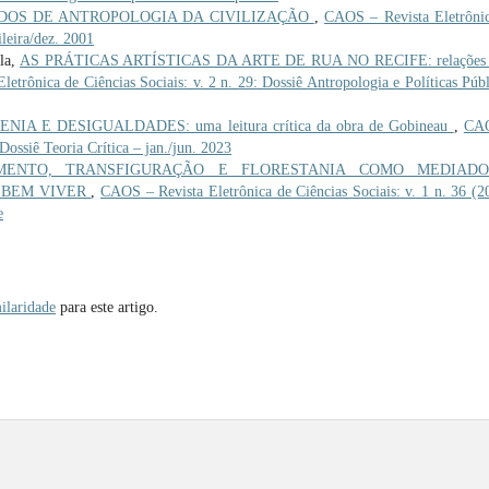
UDOS DE ANTROPOLOGIA DA CIVILIZAÇÃO
,
CAOS – Revista Eletrôni
ileira/dez. 2001
la,
AS PRÁTICAS ARTÍSTICAS DA ARTE DE RUA NO RECIFE: relações
etrônica de Ciências Sociais: v. 2 n. 29: Dossiê Antropologia e Políticas Públ
IA E DESIGUALDADES: uma leitura crítica da obra de Gobineau
,
CA
 Dossiê Teoria Crítica – jan./jun. 2023
MENTO, TRANSFIGURAÇÃO E FLORESTANIA COMO MEDIADO
 BEM VIVER
,
CAOS – Revista Eletrônica de Ciências Sociais: v. 1 n. 36 (2
e
ilaridade
para este artigo.