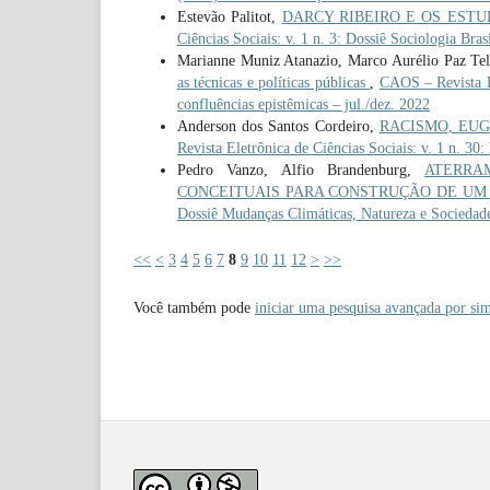
Estevão Palitot,
DARCY RIBEIRO E OS EST
Ciências Sociais: v. 1 n. 3: Dossiê Sociologia Bras
Marianne Muniz Atanazio, Marco Aurélio Paz Tel
as técnicas e políticas públicas
,
CAOS – Revista El
confluências epistêmicas – jul./dez. 2022
Anderson dos Santos Cordeiro,
RACISMO, EUGEN
Revista Eletrônica de Ciências Sociais: v. 1 n. 30:
Pedro Vanzo, Alfio Brandenburg,
ATERRA
CONCEITUAIS PARA CONSTRUÇÃO DE UM
Dossiê Mudanças Climáticas, Natureza e Sociedad
<<
<
3
4
5
6
7
8
9
10
11
12
>
>>
Você também pode
iniciar uma pesquisa avançada por sim