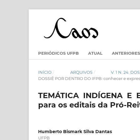
PERIÓDICOS UFPB
ATUAL
ANTERIORES
INÍCIO
/
ARQUIVOS
/
V. 1 N. 24: 
DOSSIÊ POR DENTRO DO IFPB: conhecer e expres
TEMÁTICA INDÍGENA E E
para os editais da Pró-Re
Humberto Bismark Silva Dantas
UFPB