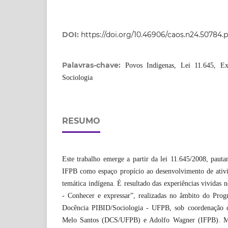
DOI:
https://doi.org/10.46906/caos.n24.50784.
Palavras-chave:
Povos Indígenas, Lei 11.645, Ex
Sociologia
RESUMO
Este trabalho emerge a partir da lei 11.645/2008, pauta
IFPB como espaço propício ao desenvolvimento de ativi
temática indígena. É resultado das experiências vividas 
- Conhecer e expressar”, realizadas no âmbito do Prog
Docência PIBID/Sociologia - UFPB, sob coordenação do
Melo Santos (DCS/UFPB) e Adolfo Wagner (IFPB). Me