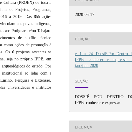
o e Cultura (PROEX) de toda a
tais de Projetos, Programas,
2020-05-17
 2016 a 2019. Das 855 ações
e vinculam aos povos indígenas,
to aos Potiguara e/ou Tabajara
imentos de auxílio técnico
EDIÇÃO
bem como ações de promoção à
s. Os 6 projetos restantes se
v. 1 n. 24: Dossiê Por Dentro d
ena, seja no próprio IFPB, em
IFPB: conhecer e expressar 
jan./jun. 2020
 arqueológicos do estado. Por
institucional ao lidar com a
 Ensino, Pesquisa e Extensão.
SEÇÃO
as universidades e institutos
DOSSIÊ POR DENTRO D
IFPB: conhecer e expressar
LICENÇA