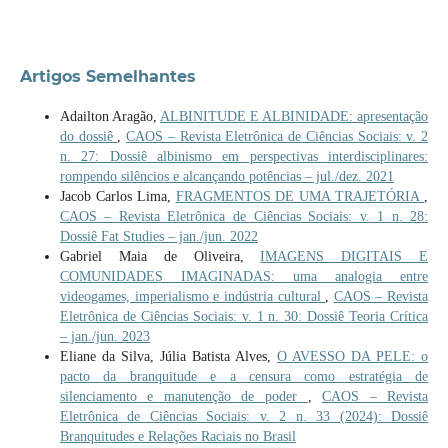
Artigos Semelhantes
Adailton Aragão,
ALBINITUDE E ALBINIDADE: apresentação
do dossiê
,
CAOS – Revista Eletrônica de Ciências Sociais: v. 2
n. 27: Dossiê albinismo em perspectivas interdisciplinares:
rompendo silêncios e alcançando potências – jul./dez. 2021
Jacob Carlos Lima,
FRAGMENTOS DE UMA TRAJETÓRIA
,
CAOS – Revista Eletrônica de Ciências Sociais: v. 1 n. 28:
Dossiê Fat Studies – jan./jun. 2022
Gabriel Maia de Oliveira,
IMAGENS DIGITAIS E
COMUNIDADES IMAGINADAS: uma analogia entre
videogames, imperialismo e indústria cultural
,
CAOS – Revista
Eletrônica de Ciências Sociais: v. 1 n. 30: Dossiê Teoria Crítica
– jan./jun. 2023
Eliane da Silva, Júlia Batista Alves,
O AVESSO DA PELE: o
pacto da branquitude e a censura como estratégia de
silenciamento e manutenção de poder
,
CAOS – Revista
Eletrônica de Ciências Sociais: v. 2 n. 33 (2024): Dossiê
Branquitudes e Relações Raciais no Brasil