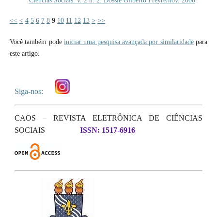
Ciências Sociais: v. 2 n. 2: Dossiê Gilberto Freyre/nov. 2000
<<
<
4
5
6
7
8
9
10
11
12
13
>
>>
Você também pode
iniciar uma pesquisa avançada por similaridade
para
este artigo.
Siga-nos:
CAOS – REVISTA ELETRÔNICA DE CIÊNCIAS
SOCIAIS
ISSN: 1517-6916