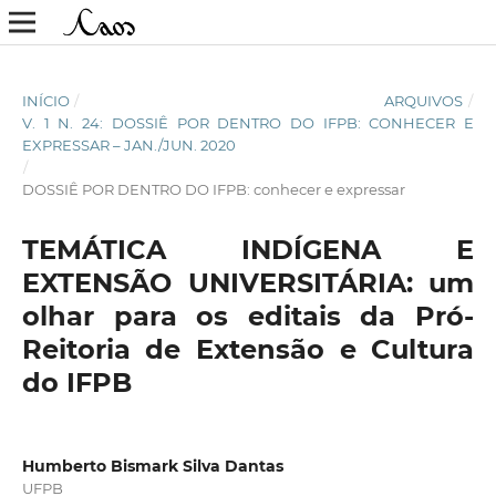
INÍCIO
/
ARQUIVOS
/
V. 1 N. 24: DOSSIÊ POR DENTRO DO IFPB: CONHECER E
EXPRESSAR – JAN./JUN. 2020
/
DOSSIÊ POR DENTRO DO IFPB: conhecer e expressar
TEMÁTICA INDÍGENA E
EXTENSÃO UNIVERSITÁRIA: um
olhar para os editais da Pró-
Reitoria de Extensão e Cultura
do IFPB
Humberto Bismark Silva Dantas
UFPB