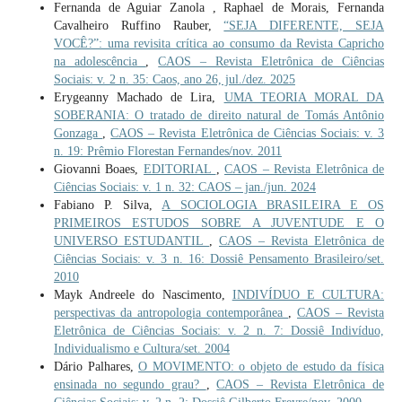
Fernanda de Aguiar Zanola , Raphael de Morais, Fernanda
Cavalheiro Ruffino Rauber,
“SEJA DIFERENTE, SEJA
VOCÊ?”: uma revisita crítica ao consumo da Revista Capricho
na adolescência
,
CAOS – Revista Eletrônica de Ciências
Sociais: v. 2 n. 35: Caos, ano 26, jul./dez. 2025
Erygeanny Machado de Lira,
UMA TEORIA MORAL DA
SOBERANIA: O tratado de direito natural de Tomás Antônio
Gonzaga
,
CAOS – Revista Eletrônica de Ciências Sociais: v. 3
n. 19: Prêmio Florestan Fernandes/nov. 2011
Giovanni Boaes,
EDITORIAL
,
CAOS – Revista Eletrônica de
Ciências Sociais: v. 1 n. 32: CAOS – jan./jun. 2024
Fabiano P. Silva,
A SOCIOLOGIA BRASILEIRA E OS
PRIMEIROS ESTUDOS SOBRE A JUVENTUDE E O
UNIVERSO ESTUDANTIL
,
CAOS – Revista Eletrônica de
Ciências Sociais: v. 3 n. 16: Dossiê Pensamento Brasileiro/set.
2010
Mayk Andreele do Nascimento,
INDIVÍDUO E CULTURA:
perspectivas da antropologia contemporânea
,
CAOS – Revista
Eletrônica de Ciências Sociais: v. 2 n. 7: Dossiê Indivíduo,
Individualismo e Cultura/set. 2004
Dário Palhares,
O MOVIMENTO: o objeto de estudo da física
ensinada no segundo grau?
,
CAOS – Revista Eletrônica de