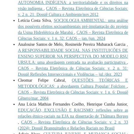
AUTONOMIA INDÍGENA: a territorialidade e os direitos na
visão indígena
,
CAOS – Revista Eletrônica de Ciências Sociais:
v. 2 n. 21: Dossiê Cultura e Ambiente/nov.2012
Letícia Costa Silva,
SOCIOLOGIA AMBIENTAL: uma análise
dos possíveis efeitos socioambientais pré-implantação do projeto
da Usina Hidrelétrica de Marabá
,
CAOS – Revista Eletrônica de
Ciências Sociais: v. 1 n. 32: CAOS – jan./jun. 2024
Analouise Santos de Melo, Rosineide Pereira Mubarack Garcia ,
A RESPONSABILIDADE SOCIAL NAS INSTITUIÇÕES DE
ENSINO SUPERIOR NA PERSPECTIVA DO MODELO RSU
URSULA: uma abordagem centrada na avaliação participativa
,
CAOS – Revista Eletrônica de Ciências Sociais: v. 2 n. 31:
Dossiê Reflexões Interseccionais e Violências – jul./dez. 2023
Cleomar Felipe Cabral,
QUESTÕES TEÓRICAS E
METODOLÓGICAS: a abordagem Cultura Popular/ Folclore
,
CAOS – Revista Eletrônica de Ciências Sociais: v. 1 n. 6: Dossiê
Gênero/mar. 2004
Ana Lúcia Mathias Fernandes Coelho, Henrique Cunha Junior,
EDUCAÇÃO, EXCLUSÃO E RACISMO: reflexões sobre as
relações étnico-raciais na EJA na dissertação de Thâmara Borges
,
CAOS – Revista Eletrônica de Ciências Sociais: v. 2 n. 33
(2024): Dossiê Branquitudes e Relações Raciais no Brasil