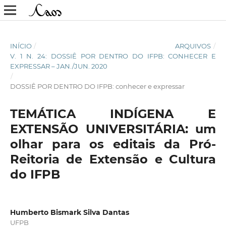
INÍCIO
/
ARQUIVOS
/
V. 1 N. 24: DOSSIÊ POR DENTRO DO IFPB: CONHECER E
EXPRESSAR – JAN./JUN. 2020
/
DOSSIÊ POR DENTRO DO IFPB: conhecer e expressar
TEMÁTICA INDÍGENA E
EXTENSÃO UNIVERSITÁRIA: um
olhar para os editais da Pró-
Reitoria de Extensão e Cultura
do IFPB
Humberto Bismark Silva Dantas
UFPB