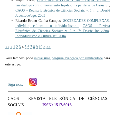
Adjair Alves,
CULTURA JUVENIL E MUDANÇA SOCIAL:
um diálogo com o movimento hip-hop na periferia de Caruaru
,
CAOS – Revista Eletrônica de Ciências Sociais: v. 1 n. 5: Dossiê
Juventude/ago. 2003
Ricardo Bruno Cunha Campos,
SOCIEDADES COMPLEXAS:
indivíduo, cultura e o individualismo
,
CAOS – Revista
Eletrônica de Ciências Sociais: v. 2 n. 7: Dossiê Indivíduo,
Individualismo e Cultura/set. 2004
<<
<
1
2
3
4
5
6
7
8
9
10
>
>>
Você também pode
iniciar uma pesquisa avançada por similaridade
para
este artigo.
Siga-nos:
CAOS – REVISTA ELETRÔNICA DE CIÊNCIAS
SOCIAIS
ISSN: 1517-6916