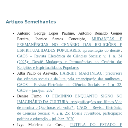
Artigos Semelhantes
Antonio George Lopes Paulino, Antonio Renaldo Gomes
Pereira, Joanice Santos Conceição,
MUDANÇAS E
PERMANÊNCIAS NO CENÁRIO DAS RELIGIÕES E
ESPIRITUALIDADES POPULARES: apresentação do dossiê
,
CAOS – Revista Eletrônica de Ciências Sociais: v. 1 n. 34
(2025): Dossiê Mudanças e Permanências no Cenário das
Religiões e Espiritualidades Populares
Alba Paulo de Azevedo,
HARRIET MARTINEAU: precursora
das ciências sociais e da luta pela emancipação das mulheres
,
CAOS – Revista Eletrônica de Ciências Sociais: v. 1 n. 32:
CAOS – jan./jun. 2024
Denise Firmo,
O FEMININO ENQUANTO SIGNO NO
IMAGINÁRIO DA CULTURA: ressignificações nos filmes Vida
de menina e Que horas ela volta?
,
CAOS – Revista Eletrônica
de Ciências Sociais: v. 2 n. 25: Dossiê Juventude, participação
política e educação – jul./dez. 2020
Ivys Medeiros da Costa,
TUTELA DO ESTADO E