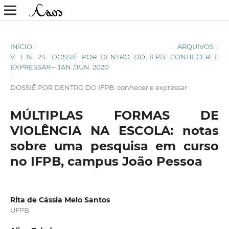
INÍCIO
/
ARQUIVOS
/
V. 1 N. 24: DOSSIÊ POR DENTRO DO IFPB: CONHECER E
EXPRESSAR – JAN./JUN. 2020
/
DOSSIÊ POR DENTRO DO IFPB: conhecer e expressar
MÚLTIPLAS FORMAS DE
VIOLÊNCIA NA ESCOLA: notas
sobre uma pesquisa em curso
no IFPB, campus João Pessoa
Rita de Cássia Melo Santos
UFPB