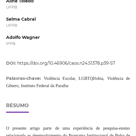
Aline Toledo
UFPB
Selma Cabral
UFPB
Adolfo Wagner
IFPB
DOI:
https://doi.org/10.46906/caos.n24.51378.p39-57
Palavras-chave:
Violência Escolar, LGBTQIfobia, Violência de
Gênero, Instituto Federal da Paraíba
RESUMO
O presente artigo parte de uma experiência de pesquisa-ensino
relacionada ao desenvolvimento do Programa Institucional de Bolsa de