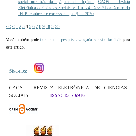
social por trás das páginas de ficção
,
CAOS – Revista
Eletrônica de Ciências Sociais: v. 1 n. 24: Dossiê Por Dentro do
IFPB: conhecer e expressar – jan./jun. 2020
<<
<
1
2
3
4
5
6
7
8
9
10
>
>>
Você também pode
iniciar uma pesquisa avançada por similaridade
para
este artigo.
Siga-nos:
CAOS – REVISTA ELETRÔNICA DE CIÊNCIAS
SOCIAIS
ISSN: 1517-6916