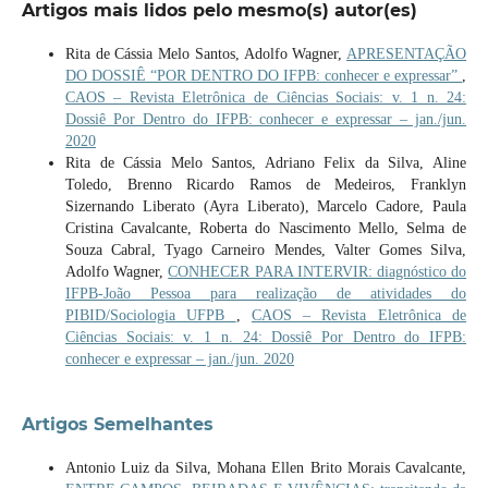
Artigos mais lidos pelo mesmo(s) autor(es)
Rita de Cássia Melo Santos, Adolfo Wagner,
APRESENTAÇÃO
DO DOSSIÊ “POR DENTRO DO IFPB: conhecer e expressar”
,
CAOS – Revista Eletrônica de Ciências Sociais: v. 1 n. 24:
Dossiê Por Dentro do IFPB: conhecer e expressar – jan./jun.
2020
Rita de Cássia Melo Santos, Adriano Felix da Silva, Aline
Toledo, Brenno Ricardo Ramos de Medeiros, Franklyn
Sizernando Liberato (Ayra Liberato), Marcelo Cadore, Paula
Cristina Cavalcante, Roberta do Nascimento Mello, Selma de
Souza Cabral, Tyago Carneiro Mendes, Valter Gomes Silva,
Adolfo Wagner,
CONHECER PARA INTERVIR: diagnóstico do
IFPB-João Pessoa para realização de atividades do
PIBID/Sociologia UFPB
,
CAOS – Revista Eletrônica de
Ciências Sociais: v. 1 n. 24: Dossiê Por Dentro do IFPB:
conhecer e expressar – jan./jun. 2020
Artigos Semelhantes
Antonio Luiz da Silva, Mohana Ellen Brito Morais Cavalcante,