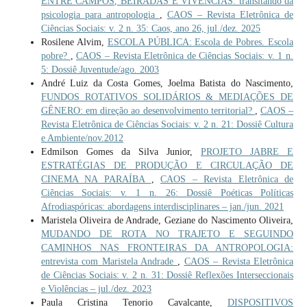
ENTRE CAMPOS, BEIRADAS E VIVÊNCIAS: transitando da
psicologia para antropologia
,
CAOS – Revista Eletrônica de
Ciências Sociais: v. 2 n. 35: Caos, ano 26, jul./dez. 2025
Rosilene Alvim,
ESCOLA PÚBLICA: Escola de Pobres. Escola
pobre?
,
CAOS – Revista Eletrônica de Ciências Sociais: v. 1 n.
5: Dossiê Juventude/ago. 2003
André Luiz da Costa Gomes, Joelma Batista do Nascimento,
FUNDOS ROTATIVOS SOLIDÁRIOS & MEDIAÇÕES DE
GÊNERO: em direção ao desenvolvimento territorial?
,
CAOS –
Revista Eletrônica de Ciências Sociais: v. 2 n. 21: Dossiê Cultura
e Ambiente/nov.2012
Edmilson Gomes da Silva Junior,
PROJETO JABRE E
ESTRATÉGIAS DE PRODUÇÃO E CIRCULAÇÃO DE
CINEMA NA PARAÍBA
,
CAOS – Revista Eletrônica de
Ciências Sociais: v. 1 n. 26: Dossiê Poéticas Políticas
Afrodiaspóricas: abordagens interdisciplinares – jan./jun. 2021
Maristela Oliveira de Andrade, Geziane do Nascimento Oliveira,
MUDANDO DE ROTA NO TRAJETO E SEGUINDO
CAMINHOS NAS FRONTEIRAS DA ANTROPOLOGIA:
entrevista com Maristela Andrade
,
CAOS – Revista Eletrônica
de Ciências Sociais: v. 2 n. 31: Dossiê Reflexões Interseccionais
e Violências – jul./dez. 2023
Paula Cristina Tenorio Cavalcante,
DISPOSITIVOS