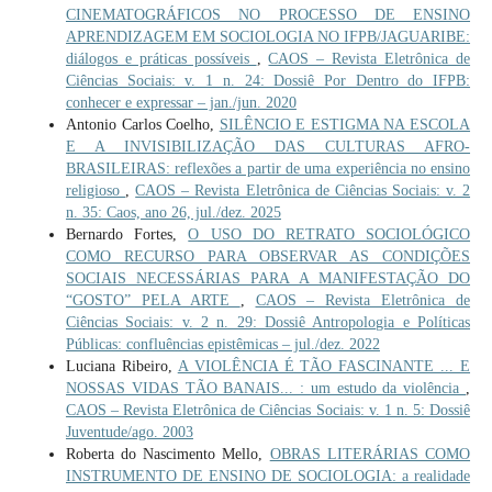
CINEMATOGRÁFICOS NO PROCESSO DE ENSINO
APRENDIZAGEM EM SOCIOLOGIA NO IFPB/JAGUARIBE:
diálogos e práticas possíveis
,
CAOS – Revista Eletrônica de
Ciências Sociais: v. 1 n. 24: Dossiê Por Dentro do IFPB:
conhecer e expressar – jan./jun. 2020
Antonio Carlos Coelho,
SILÊNCIO E ESTIGMA NA ESCOLA
E A INVISIBILIZAÇÃO DAS CULTURAS AFRO-
BRASILEIRAS: reflexões a partir de uma experiência no ensino
religioso
,
CAOS – Revista Eletrônica de Ciências Sociais: v. 2
n. 35: Caos, ano 26, jul./dez. 2025
Bernardo Fortes,
O USO DO RETRATO SOCIOLÓGICO
COMO RECURSO PARA OBSERVAR AS CONDIÇÕES
SOCIAIS NECESSÁRIAS PARA A MANIFESTAÇÃO DO
“GOSTO” PELA ARTE
,
CAOS – Revista Eletrônica de
Ciências Sociais: v. 2 n. 29: Dossiê Antropologia e Políticas
Públicas: confluências epistêmicas – jul./dez. 2022
Luciana Ribeiro,
A VIOLÊNCIA É TÃO FASCINANTE ... E
NOSSAS VIDAS TÃO BANAIS... : um estudo da violência
,
CAOS – Revista Eletrônica de Ciências Sociais: v. 1 n. 5: Dossiê
Juventude/ago. 2003
Roberta do Nascimento Mello,
OBRAS LITERÁRIAS COMO
INSTRUMENTO DE ENSINO DE SOCIOLOGIA: a realidade