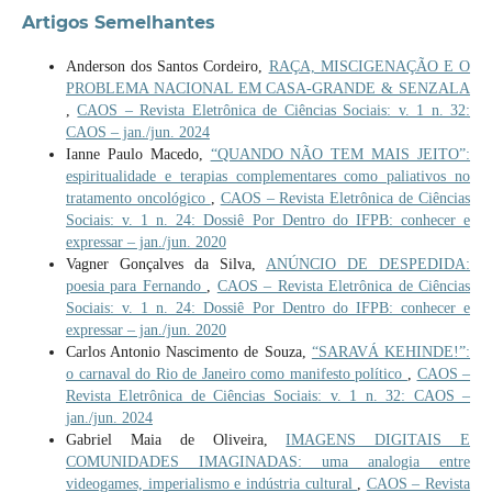
Artigos Semelhantes
Anderson dos Santos Cordeiro,
RAÇA, MISCIGENAÇÃO E O
PROBLEMA NACIONAL EM CASA-GRANDE & SENZALA
,
CAOS – Revista Eletrônica de Ciências Sociais: v. 1 n. 32:
CAOS – jan./jun. 2024
Ianne Paulo Macedo,
“QUANDO NÃO TEM MAIS JEITO”:
espiritualidade e terapias complementares como paliativos no
tratamento oncológico
,
CAOS – Revista Eletrônica de Ciências
Sociais: v. 1 n. 24: Dossiê Por Dentro do IFPB: conhecer e
expressar – jan./jun. 2020
Vagner Gonçalves da Silva,
ANÚNCIO DE DESPEDIDA:
poesia para Fernando
,
CAOS – Revista Eletrônica de Ciências
Sociais: v. 1 n. 24: Dossiê Por Dentro do IFPB: conhecer e
expressar – jan./jun. 2020
Carlos Antonio Nascimento de Souza,
“SARAVÁ KEHINDE!”:
o carnaval do Rio de Janeiro como manifesto político
,
CAOS –
Revista Eletrônica de Ciências Sociais: v. 1 n. 32: CAOS –
jan./jun. 2024
Gabriel Maia de Oliveira,
IMAGENS DIGITAIS E
COMUNIDADES IMAGINADAS: uma analogia entre
videogames, imperialismo e indústria cultural
,
CAOS – Revista