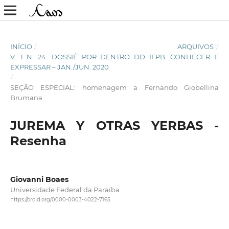
INÍCIO
/
ARQUIVOS
/
V. 1 N. 24: DOSSIÊ POR DENTRO DO IFPB: CONHECER E
EXPRESSAR – JAN./JUN. 2020
/
SEÇÃO ESPECIAL: homenagem a Fernando Giobellina
Brumana
JUREMA Y OTRAS YERBAS -
Resenha
Giovanni Boaes
Universidade Federal da Paraíba
https://orcid.org/0000-0003-4022-7165