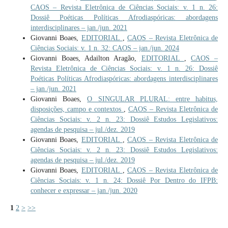
CAOS – Revista Eletrônica de Ciências Sociais: v. 1 n. 26:
Dossiê Poéticas Políticas Afrodiaspóricas: abordagens
interdisciplinares – jan./jun. 2021
Giovanni Boaes,
EDITORIAL
,
CAOS – Revista Eletrônica de
Ciências Sociais: v. 1 n. 32: CAOS – jan./jun. 2024
Giovanni Boaes, Adailton Aragão,
EDITORIAL
,
CAOS –
Revista Eletrônica de Ciências Sociais: v. 1 n. 26: Dossiê
Poéticas Políticas Afrodiaspóricas: abordagens interdisciplinares
– jan./jun. 2021
Giovanni Boaes,
O SINGULAR PLURAL: entre habitus,
disposições, campo e contextos
,
CAOS – Revista Eletrônica de
Ciências Sociais: v. 2 n. 23: Dossiê Estudos Legislativos:
agendas de pesquisa – jul./dez. 2019
Giovanni Boaes,
EDITORIAL
,
CAOS – Revista Eletrônica de
Ciências Sociais: v. 2 n. 23: Dossiê Estudos Legislativos:
agendas de pesquisa – jul./dez. 2019
Giovanni Boaes,
EDITORIAL
,
CAOS – Revista Eletrônica de
Ciências Sociais: v. 1 n. 24: Dossiê Por Dentro do IFPB:
conhecer e expressar – jan./jun. 2020
1
2
>
>>