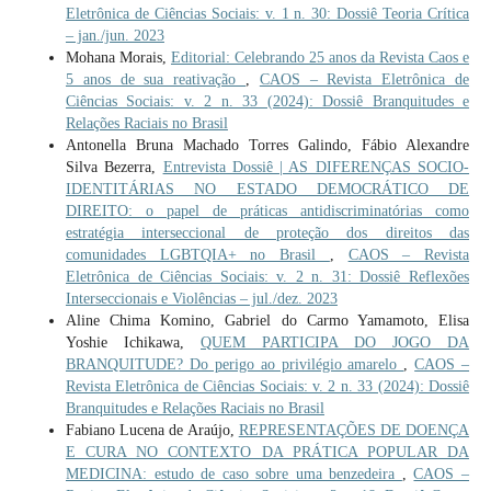
Eletrônica de Ciências Sociais: v. 1 n. 30: Dossiê Teoria Crítica
– jan./jun. 2023
Mohana Morais,
Editorial: Celebrando 25 anos da Revista Caos e
5 anos de sua reativação
,
CAOS – Revista Eletrônica de
Ciências Sociais: v. 2 n. 33 (2024): Dossiê Branquitudes e
Relações Raciais no Brasil
Antonella Bruna Machado Torres Galindo, Fábio Alexandre
Silva Bezerra,
Entrevista Dossiê | AS DIFERENÇAS SOCIO-
IDENTITÁRIAS NO ESTADO DEMOCRÁTICO DE
DIREITO: o papel de práticas antidiscriminatórias como
estratégia interseccional de proteção dos direitos das
comunidades LGBTQIA+ no Brasil
,
CAOS – Revista
Eletrônica de Ciências Sociais: v. 2 n. 31: Dossiê Reflexões
Interseccionais e Violências – jul./dez. 2023
Aline Chima Komino, Gabriel do Carmo Yamamoto, Elisa
Yoshie Ichikawa,
QUEM PARTICIPA DO JOGO DA
BRANQUITUDE? Do perigo ao privilégio amarelo
,
CAOS –
Revista Eletrônica de Ciências Sociais: v. 2 n. 33 (2024): Dossiê
Branquitudes e Relações Raciais no Brasil
Fabiano Lucena de Araújo,
REPRESENTAÇÕES DE DOENÇA
E CURA NO CONTEXTO DA PRÁTICA POPULAR DA
MEDICINA: estudo de caso sobre uma benzedeira
,
CAOS –