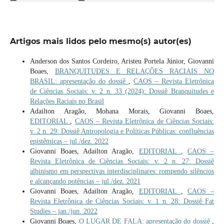
Artigos mais lidos pelo mesmo(s) autor(es)
Anderson dos Santos Cordeiro, Aristeu Portela Júnior, Giovanni
Boaes,
BRANQUITUDES E RELAÇÕES RACIAIS NO
BRASIL: apresentação do dossiê
,
CAOS – Revista Eletrônica
de Ciências Sociais: v. 2 n. 33 (2024): Dossiê Branquitudes e
Relações Raciais no Brasil
Adailton Aragão, Mohana Morais, Giovanni Boaes,
EDITORIAL
,
CAOS – Revista Eletrônica de Ciências Sociais:
v. 2 n. 29: Dossiê Antropologia e Políticas Públicas: confluências
epistêmicas – jul./dez. 2022
Giovanni Boaes, Adailton Aragão,
EDITORIAL
,
CAOS –
Revista Eletrônica de Ciências Sociais: v. 2 n. 27: Dossiê
albinismo em perspectivas interdisciplinares: rompendo silêncios
e alcançando potências – jul./dez. 2021
Giovanni Boaes, Adailton Aragão,
EDITORIAL
,
CAOS –
Revista Eletrônica de Ciências Sociais: v. 1 n. 28: Dossiê Fat
Studies – jan./jun. 2022
Giovanni Boaes,
O LUGAR DE FALA: apresentação do dossiê
,