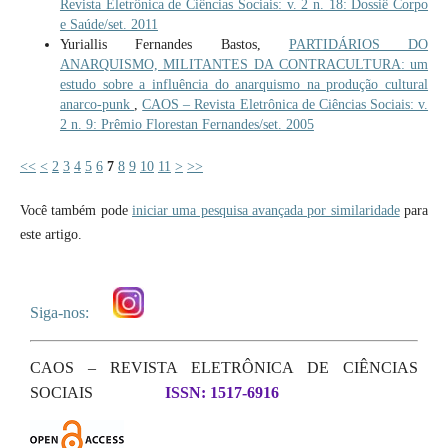
Revista Eletrônica de Ciências Sociais: v. 2 n. 18: Dossiê Corpo
e Saúde/set. 2011
Yuriallis Fernandes Bastos,
PARTIDÁRIOS DO
ANARQUISMO, MILITANTES DA CONTRACULTURA: um
estudo sobre a influência do anarquismo na produção cultural
anarco-punk
,
CAOS – Revista Eletrônica de Ciências Sociais: v.
2 n. 9: Prêmio Florestan Fernandes/set. 2005
<<
<
2
3
4
5
6
7
8
9
10
11
>
>>
Você também pode
iniciar uma pesquisa avançada por similaridade
para
este artigo.
Siga-nos:
CAOS – REVISTA ELETRÔNICA DE CIÊNCIAS
SOCIAIS
ISSN: 1517-6916