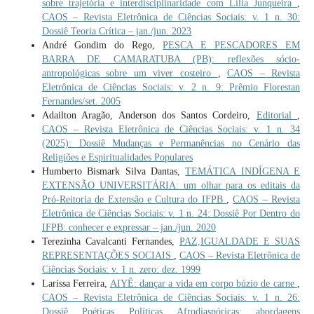
sobre trajetória e interdisciplinaridade com Lília Junqueira
,
CAOS – Revista Eletrônica de Ciências Sociais: v. 1 n. 30:
Dossiê Teoria Crítica – jan./jun. 2023
André Gondim do Rego,
PESCA E PESCADORES EM
BARRA DE CAMARATUBA (PB): reflexões sócio-
antropológicas sobre um viver costeiro
,
CAOS – Revista
Eletrônica de Ciências Sociais: v. 2 n. 9: Prêmio Florestan
Fernandes/set. 2005
Adailton Aragão, Anderson dos Santos Cordeiro,
Editorial
,
CAOS – Revista Eletrônica de Ciências Sociais: v. 1 n. 34
(2025): Dossiê Mudanças e Permanências no Cenário das
Religiões e Espiritualidades Populares
Humberto Bismark Silva Dantas,
TEMÁTICA INDÍGENA E
EXTENSÃO UNIVERSITÁRIA: um olhar para os editais da
Pró-Reitoria de Extensão e Cultura do IFPB
,
CAOS – Revista
Eletrônica de Ciências Sociais: v. 1 n. 24: Dossiê Por Dentro do
IFPB: conhecer e expressar – jan./jun. 2020
Terezinha Cavalcanti Fernandes,
PAZ,IGUALDADE E SUAS
REPRESENTAÇÕES SOCIAIS
,
CAOS – Revista Eletrônica de
Ciências Sociais: v. 1 n. zero: dez. 1999
Larissa Ferreira,
AIYÊ: dançar a vida em corpo búzio de carne
,
CAOS – Revista Eletrônica de Ciências Sociais: v. 1 n. 26:
Dossiê Poéticas Políticas Afrodiaspóricas: abordagens