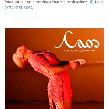
ênfase em culturas e memórias africanas e afrodiaspóricas.
ID Lattes:
0675214575433059
.