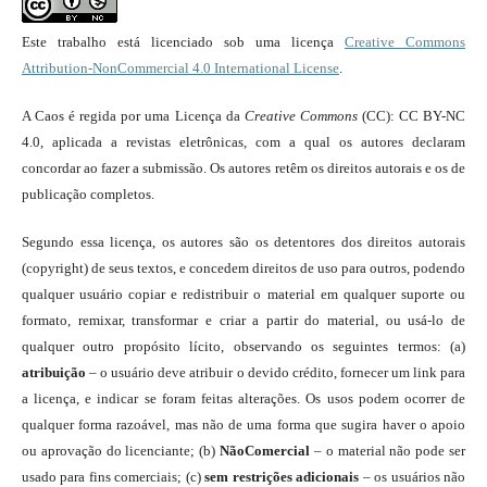
Este trabalho está licenciado sob uma licença
Creative Commons
Attribution-NonCommercial 4.0 International License
.
A Caos é regida por uma Licença da
Creative Commons
(CC): CC BY-NC
4.0, aplicada a revistas eletrônicas, com a qual os autores declaram
concordar ao fazer a submissão. Os autores retêm os direitos autorais e os de
publicação completos.
Segundo essa licença, os autores são os detentores dos direitos autorais
(copyright) de seus textos, e concedem direitos de uso para outros, podendo
qualquer usuário copiar e redistribuir o material em qualquer suporte ou
formato, remixar, transformar e criar a partir do material, ou usá-lo de
qualquer outro propósito lícito, observando os seguintes termos: (a)
atribuição
– o usuário deve atribuir o devido crédito, fornecer um link para
a licença, e indicar se foram feitas alterações. Os usos podem ocorrer de
qualquer forma razoável, mas não de uma forma que sugira haver o apoio
ou aprovação do licenciante; (b)
NãoComercial
– o material não pode ser
usado para fins comerciais; (c)
sem restrições adicionais
– os usuários não