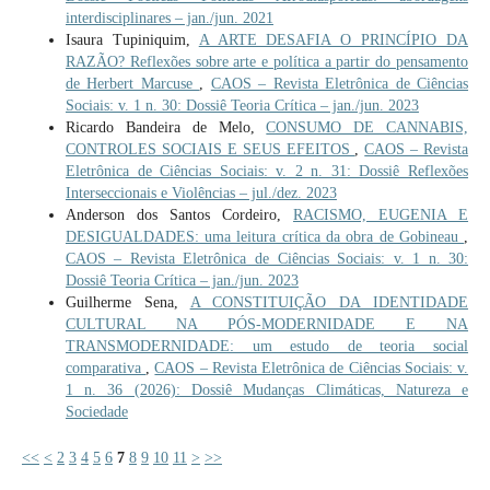
interdisciplinares – jan./jun. 2021
Isaura Tupiniquim,
A ARTE DESAFIA O PRINCÍPIO DA
RAZÃO? Reflexões sobre arte e política a partir do pensamento
de Herbert Marcuse
,
CAOS – Revista Eletrônica de Ciências
Sociais: v. 1 n. 30: Dossiê Teoria Crítica – jan./jun. 2023
Ricardo Bandeira de Melo,
CONSUMO DE CANNABIS,
CONTROLES SOCIAIS E SEUS EFEITOS
,
CAOS – Revista
Eletrônica de Ciências Sociais: v. 2 n. 31: Dossiê Reflexões
Interseccionais e Violências – jul./dez. 2023
Anderson dos Santos Cordeiro,
RACISMO, EUGENIA E
DESIGUALDADES: uma leitura crítica da obra de Gobineau
,
CAOS – Revista Eletrônica de Ciências Sociais: v. 1 n. 30:
Dossiê Teoria Crítica – jan./jun. 2023
Guilherme Sena,
A CONSTITUIÇÃO DA IDENTIDADE
CULTURAL NA PÓS-MODERNIDADE E NA
TRANSMODERNIDADE: um estudo de teoria social
comparativa
,
CAOS – Revista Eletrônica de Ciências Sociais: v.
1 n. 36 (2026): Dossiê Mudanças Climáticas, Natureza e
Sociedade
<<
<
2
3
4
5
6
7
8
9
10
11
>
>>