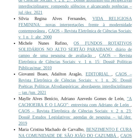
de Ciências Sociais: v. 2 n. 27: Dossiê albinismo em perspectivas
interdisciplinares: rompendo silêncios e alcançando potências –
jul./dez. 2021
Sílvia Regina Alves Fernandes,
VIDA RELIGIOSA
FEMININA: novas interpretações frente à modernidade
contemporânea
,
CAOS – Revista Eletrônica de Ciências Sociais:
v. 1 n. 1: abr. 2000
Michele Nunes Rufino,
OS FUNDOS ROTATIVOS
SOLIDÁRIOS NO ALTO SERTÃO PARAIBANO: diário de
campo de uma pesquisa de avaliação
,
CAOS – Revista
Eletrônica de Ciências Sociais: v. 1 n. 15: Dossiê Políticas
Públicas/mar. 2010
Giovanni Boaes, Adailton Aragão,
EDITORIAL
,
CAOS –
Revista Eletrônica de Ciências Sociais: v. 1 n. 26: Dossiê
Poéticas Políticas Afrodiaspóricas: abordagens interdisciplinares
– jan./jun. 2021
Maylle Alves Benício, Adriano Azevedo Gomes de León,
“A
CACHOEIRA E O LAGO”: entrevista com Adriano de León
,
CAOS – Revista Eletrônica de Ciências Sociais: v. 2 n. 23:
Dossiê Estudos Legislativos: agendas de pesquisa – jul./dez.
2019
Maria Cristina Machado de Carvalho,
BENZIMENTO E CURA
NA COMUNIDADE DE SÃO JOÃO DO CAZUMBÁ
,
CAOS