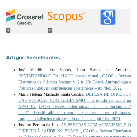
0
0
Artigos Semelhantes
José Vandilo dos Santos, Lara Santos de Amorim,
REVISITANDO O TALHADO: ensaio visual
,
CAOS – Revista
Eletrônica de Ciências Sociais: v. 2 n. 29: Dossiê Antropologia e
Políticas Públicas: confluências epistêmicas – jul./dez. 2022
Maria Helena Machado Santa Cecília,
DEFESA DE DIREITOS
DAS PESSOAS COM ALBINISMO: um estudo realizado na
APALBA
,
CAOS – Revista Eletrônica de Ciências Sociais: v. 2
n. 27: Dossiê albinismo em perspectivas interdisciplinares:
rompendo silêncios e alcançando potências – jul./dez. 2021
Joselito Pereira da Luz,
AS PESSOAS COM ALBINISMO E O
DIREITO À SAÚDE NO BRASIL
,
CAOS – Revista Eletrônica