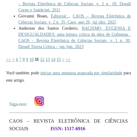
– Revista Eletrônica de Ciências Sociais: v. 2 n. 18: Dossiê
Corpo e Saúde/set. 2011
Giovanni Boaes,
Editorial
,
CAOS – Revista Eletrônica de
Ciências Sociais: v. 2 n. 35: Caos, ano 26, jul./dez. 2025
Anderson dos Santos Cordeiro,
RACISMO, EUGENIA E
DESIGUALDADES: uma leitura crítica da obra de Gobineau
,
CAOS – Revista Eletrônica de Ciências Sociais: v. 1 n. 30:
Dossiê Teoria Crítica – jan./jun. 2023
<<
<
6
7
8
9
10
11
12
13
14
15
>
>>
Você também pode
iniciar uma pesquisa avançada por similaridade
para
este artigo.
Siga-nos:
CAOS – REVISTA ELETRÔNICA DE CIÊNCIAS
SOCIAIS
ISSN: 1517-6916