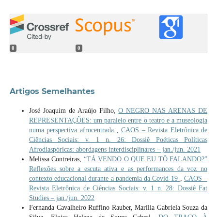
0
0
Artigos Semelhantes
José Joaquim de Araújo Filho,
O NEGRO NAS ARENAS DE
REPRESENTAÇÕES: um paralelo entre o teatro e a museologia
numa perspectiva afrocentrada
,
CAOS – Revista Eletrônica de
Ciências Sociais: v. 1 n. 26: Dossiê Poéticas Políticas
Afrodiaspóricas: abordagens interdisciplinares – jan./jun. 2021
Melissa Contreiras,
“TÁ VENDO O QUE EU TÔ FALANDO?”
Reflexões sobre a escuta ativa e as performances da voz no
contexto educacional durante a pandemia da Covid-19
,
CAOS –
Revista Eletrônica de Ciências Sociais: v. 1 n. 28: Dossiê Fat
Studies – jan./jun. 2022
Fernanda Cavalheiro Ruffino Rauber, Marília Gabriela Souza da