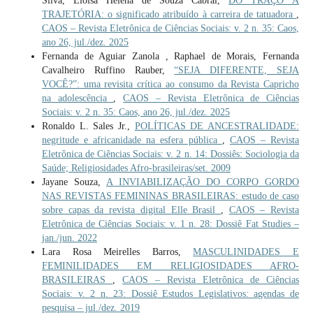
Silva, Eloisa Helena de Souza Cabral,
DO TRAÇO À
TRAJETÓRIA: o significado atribuído à carreira de tatuadora
,
CAOS – Revista Eletrônica de Ciências Sociais: v. 2 n. 35: Caos,
ano 26, jul./dez. 2025
Fernanda de Aguiar Zanola , Raphael de Morais, Fernanda
Cavalheiro Ruffino Rauber,
“SEJA DIFERENTE, SEJA
VOCÊ?”: uma revisita crítica ao consumo da Revista Capricho
na adolescência
,
CAOS – Revista Eletrônica de Ciências
Sociais: v. 2 n. 35: Caos, ano 26, jul./dez. 2025
Ronaldo L. Sales Jr.,
POLÍTICAS DE ANCESTRALIDADE:
negritude e africanidade na esfera pública
,
CAOS – Revista
Eletrônica de Ciências Sociais: v. 2 n. 14: Dossiês: Sociologia da
Saúde; Religiosidades Afro-brasileiras/set. 2009
Jayane Souza,
A INVIABILIZAÇÃO DO CORPO GORDO
NAS REVISTAS FEMININAS BRASILEIRAS: estudo de caso
sobre capas da revista digital Elle Brasil
,
CAOS – Revista
Eletrônica de Ciências Sociais: v. 1 n. 28: Dossiê Fat Studies –
jan./jun. 2022
Lara Rosa Meirelles Barros,
MASCULINIDADES E
FEMINILIDADES EM RELIGIOSIDADES AFRO-
BRASILEIRAS
,
CAOS – Revista Eletrônica de Ciências
Sociais: v. 2 n. 23: Dossiê Estudos Legislativos: agendas de
pesquisa – jul./dez. 2019