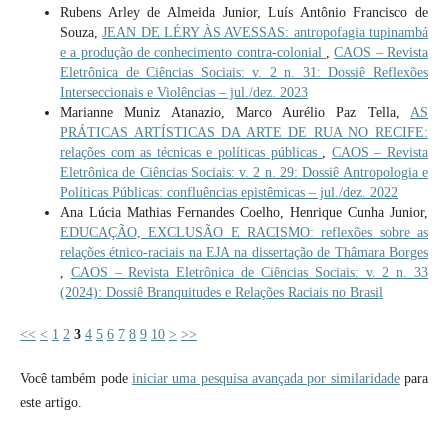
Rubens Arley de Almeida Junior, Luís Antônio Francisco de
Souza,
JEAN DE LÉRY ÀS AVESSAS: antropofagia tupinambá
e a produção de conhecimento contra-colonial
,
CAOS – Revista
Eletrônica de Ciências Sociais: v. 2 n. 31: Dossiê Reflexões
Interseccionais e Violências – jul./dez. 2023
Marianne Muniz Atanazio, Marco Aurélio Paz Tella,
AS
PRÁTICAS ARTÍSTICAS DA ARTE DE RUA NO RECIFE:
relações com as técnicas e políticas públicas
,
CAOS – Revista
Eletrônica de Ciências Sociais: v. 2 n. 29: Dossiê Antropologia e
Políticas Públicas: confluências epistêmicas – jul./dez. 2022
Ana Lúcia Mathias Fernandes Coelho, Henrique Cunha Junior,
EDUCAÇÃO, EXCLUSÃO E RACISMO: reflexões sobre as
relações étnico-raciais na EJA na dissertação de Thâmara Borges
,
CAOS – Revista Eletrônica de Ciências Sociais: v. 2 n. 33
(2024): Dossiê Branquitudes e Relações Raciais no Brasil
<<
<
1
2
3
4
5
6
7
8
9
10
>
>>
Você também pode
iniciar uma pesquisa avançada por similaridade
para
este artigo.