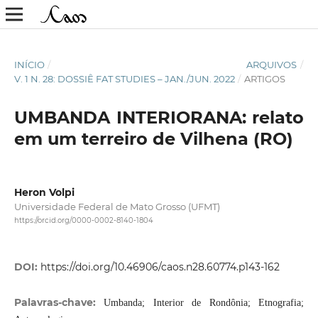
INÍCIO
/
ARQUIVOS
/
V. 1 N. 28: DOSSIÊ FAT STUDIES – JAN./JUN. 2022
/
ARTIGOS
UMBANDA INTERIORANA: relato
em um terreiro de Vilhena (RO)
Heron Volpi
Universidade Federal de Mato Grosso (UFMT)
https://orcid.org/0000-0002-8140-1804
DOI:
https://doi.org/10.46906/caos.n28.60774.p143-162
Palavras-chave:
Umbanda; Interior de Rondônia; Etnografia;