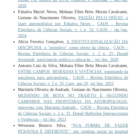
2020
Ednalva Maciel Neves, Mohana Ellen Brito Morais Cavalcante,
Geziane do Nascimento Oliveira,
PAIXÃO PELO OFÍCIO: o
fazer antropológico por Ednalva Neves
,
CAOS – Revista
Eletrônica de Ciências Sociais: v. 1 n. 32: CAOS – jan./jun.
2024
Alícia Ferreira Gonçalves,
A INSTITUCIONALIZAÇÃO DA
DISCIPLINA: o "primitivo" como objeto da ciência
,
CAOS –
Revista Eletrônica de Ciências Sociais: v. 2 n. 25: Dossiê
Juventude, participação política e educação – jul./dez. 2020
Antonio Luiz da Silva, Mohana Ellen Brito Morais Cavalcante,
ENTRE CAMPOS, BEIRADAS E VIVÊNCIAS: transitando da
psicologia para antropologia
,
CAOS – Revista Eletrônica de
Ciências Sociais: v. 2 n. 35: Caos, ano 26, jul./dez. 2025
Maristela Oliveira de Andrade, Geziane do Nascimento Oliveira,
MUDANDO DE ROTA NO TRAJETO E SEGUINDO
CAMINHOS NAS FRONTEIRAS DA ANTROPOLOGIA:
entrevista com Maristela Andrade
,
CAOS – Revista Eletrônica
de Ciências Sociais: v. 2 n. 31: Dossiê Reflexões Interseccionais
e Violências – jul./dez. 2023
Weverson Bezerra Silva,
“SUA FORMA DE FAZER
PESQUISA É DIFERENTE”: um cientista social no hospital