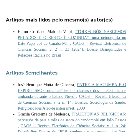
Artigos mais lidos pelo mesmo(s) autor(es)
Heron Cristiano Mairink Volpi,
“TODOS NÓS NASCEMOS
PELADOS E O RESTO É CDZINHA”: uma netnografia no
Bate-Papo uol de Cuiabá-MT
,
CAOS – Revista Eletrônica de
Ciências Sociais: v. 2 n. 33 (2024): Dossiê Branquitudes e
Relações Raciais no Brasil
Artigos Semelhantes
José Henrique Motta de Oliveira,
ENTRE A MACUMBA E O
ESPIRITISMO: uma análise do discurso dos intelectuais de
umbanda durante o Estado Novo
,
CAOS – Revista Eletrônica
de Ciências Sociais: v. 2 n. 14: Dossiês: Sociologia da Saúde;
Religiosidades Afro-brasileiras/set. 2009
Gracila Graciema de Medeiros,
TRAJETÓRIAS RELIGIOSAS:
percursos de pais e mães de santo do candomblé em João Pessoa
,
CAOS – Revista Eletrônica de Ciências Sociais: v. 1 n. 24:
Dossiê Por Dentro do IFPB: conhecer e expressar – jan./jun.