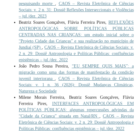
pesquisando morte
,
CAOS – Revista Eletrônica de Ciências
Sociais: v. 2 n. 31: Dossiê Reflexões Interseccionais e Violências
– jul./dez. 2023
Beatriz Soares Gonçalves, Flávia Ferreira Pires,
REFLEXÕES
ANTROPOLÓGICAS SOBRE POLÍTICAS PÚBLICAS
CENTRADAS NAS CRIANÇAS: um estudo inicial sobre o
“Projeto Cidade das Crianças” e sua realização no município de
Jundiaí (SP)
,
CAOS – Revista Eletrônica de Ciências Sociais: v.
2 n. 29: Dossiê Antropologia e Políticas Públicas: confluências
epistêmicas – jul./dez. 2022
João Pedro Sousa Pereira,
“EU SEMPRE QUIS MAIS”: a
migração como uma das formas de manifestação da condição
juvenil interiorana
,
CAOS – Revista Eletrônica de Ciências
Sociais: v. 1 n. 36 (2026): Dossiê Mudanças Climáticas,
Natureza e Sociedade
Milene Morais Ferreira, Beatriz Soares Gonçalves, Flávia
Ferreira Pires,
INTERFACES ANTROPOLÓGICAS EM
POLÍTICAS PÚBLICAS: algumas repercussões advindas da
“Cidade da Criança” situada em Natal/RN
,
CAOS – Revista
Eletrônica de Ciências Sociais: v. 2 n. 29: Dossiê Antropologia e
Políticas Públicas: confluências epistêmicas – jul./dez. 2022