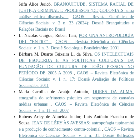
Jeifa Alice Jericó,
BRANQUITUDE, SISTEMA RACIAL DE
JUSTIÇA CRIMINAL E PROCESSOS (DE)COLONIAIS: uma
análise crítica discursiva
,
CAOS – Revista Eletrônica de
Ciências Sociais: v. 2 n. 33 (2024): Dossiê Branquitudes e
Relações Raciais no Brasil
L. Nicolás Guigou, Ruben Tani,
POR UNA ANTROPOLOGÍA
DEL "ENTRE"
,
CAOS – Revista Eletrônica de Ciências
Sociais: v. 1 n. 3: Dossiê Sociologia Brasileira/dez. 2001
Bárbara M. Duarte Teixeira L. da Silva,
OS INTELECTUAIS
DE ESQUERDA E AS POLÍTICAS CULTURAIS DA
FUNDAÇÃO DE CULTURA DE JOÃO PESSOA NO
PERÍODO DE 2005 A 2008
,
CAOS – Revista Eletrônica de
Ciências Sociais: v. 1 n. 17: Dossiê Avaliação de Políticas
Sociais/abr. 2011
Maria Carolina de Araújo Antonio,
DORES DA ALMA:
etnografia do sofrimento psíquico em segmentos de camadas
médias urbanas
,
CAOS – Revista Eletrônica de Ciências
Sociais: v. 1 n. 11: set. 2007
Rubens Arley de Almeida Junior, Luís Antônio Francisco de
Souza,
JEAN DE LÉRY ÀS AVESSAS: antropofagia tupinambá
e a produção de conhecimento contra-colonial
,
CAOS – Revista
Eletrônica de Ciências Sociais: v. 2 n. 31: Dossiê Reflexões