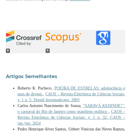
0
0
Artigos Semelhantes
Roberto K. Pacheco,
POEIRA DE ESTRELAS: adolescência e
usos de drogas
,
CAOS – Revista Eletrônica de Ciências Sociais:
v. 1 n. 5: Dossiê Juventude/ago. 2003
Carlos Antonio Nascimento de Souza,
“SARAVÁ KEHINDE!”:
o carnaval do Rio de Janeiro como manifesto político
,
CAOS –
Revista Eletrônica de Ciências Sociais: v. 1 n. 32: CAOS –
jan./jun. 2024
Pedro Henrique Alves Santos, Uebert Vinicius das Neves Ramos,