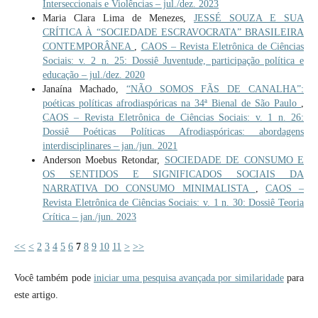
Interseccionais e Violências – jul./dez. 2023
Maria Clara Lima de Menezes,
JESSÉ SOUZA E SUA
CRÍTICA À “SOCIEDADE ESCRAVOCRATA” BRASILEIRA
CONTEMPORÂNEA
,
CAOS – Revista Eletrônica de Ciências
Sociais: v. 2 n. 25: Dossiê Juventude, participação política e
educação – jul./dez. 2020
Janaína Machado,
“NÃO SOMOS FÃS DE CANALHA”:
poéticas políticas afrodiaspóricas na 34ª Bienal de São Paulo
,
CAOS – Revista Eletrônica de Ciências Sociais: v. 1 n. 26:
Dossiê Poéticas Políticas Afrodiaspóricas: abordagens
interdisciplinares – jan./jun. 2021
Anderson Moebus Retondar,
SOCIEDADE DE CONSUMO E
OS SENTIDOS E SIGNIFICADOS SOCIAIS DA
NARRATIVA DO CONSUMO MINIMALISTA
,
CAOS –
Revista Eletrônica de Ciências Sociais: v. 1 n. 30: Dossiê Teoria
Crítica – jan./jun. 2023
<<
<
2
3
4
5
6
7
8
9
10
11
>
>>
Você também pode
iniciar uma pesquisa avançada por similaridade
para
este artigo.