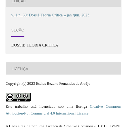
EDIÇÃO
v. 1 n. 30: Dossiê Teoria Crítica – jan./jun. 2023
SEÇÃO
DOSSIÊ TEORIA CRÍTICA
LICENÇA
Copyright (c) 2023 Esdras Bezerra Fernandes de Araújo
Este trabalho está licenciado sob uma licença
Creative Commons
Attribution-NonCommercial 4.0 International License
.
A Caos é regida por uma Licença da
Creative Commons
(CC): CC BY-NC