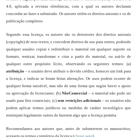
4.0, aplicada a revistas eletrônicas, com a qual os autores declaram
concordar ao fazer a submissão. Os autores retêm os direitos autorais e os de
publicação completos.
Segundo essa licença, os autores são os detentores dos direitos autorais
(copyright) de seus textos, e concedem direitos de uso para outros, podendo
qualquer usuário copiar e redistribuir o material em qualquer suporte ou
formato, remixar, transformar e criar a partir do material, ou usá-lo de
qualquer outro propósito lícito, observando os seguintes termos: (a)
atribuição
– o usuário deve atribuir o devido crédito, fornecer um link para
a licença, e indicar se foram feitas alterações. Os usos podem ocorrer de
qualquer forma razoável, mas não de uma forma que sugira haver o apoio
ou aprovação do licenciante; (b)
NãoComercial
– o material não pode ser
usado para fins comerciais; (c)
sem restrições adicionais
– os usuários não
podem aplicar termos jurídicos ou medidas de caráter tecnológico que
restrinjam legalmente outros de fazerem algo que a licença permita.
Recomendamos aos autores que, antes de submeterem os manuscritos,
acessem os termos completos da licença (
clique aqui
).