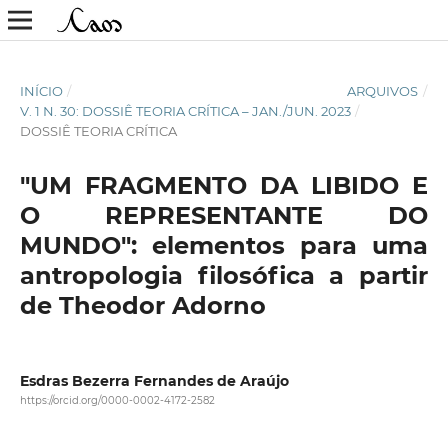
INÍCIO
/
ARQUIVOS
/
V. 1 N. 30: DOSSIÊ TEORIA CRÍTICA – JAN./JUN. 2023
/
DOSSIÊ TEORIA CRÍTICA
"UM FRAGMENTO DA LIBIDO E
O REPRESENTANTE DO
MUNDO": elementos para uma
antropologia filosófica a partir
de Theodor Adorno
Esdras Bezerra Fernandes de Araújo
https://orcid.org/0000-0002-4172-2582