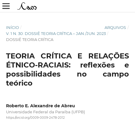
INÍCIO
/
ARQUIVOS
/
V. 1 N. 30: DOSSIÊ TEORIA CRÍTICA – JAN./JUN. 2023
/
DOSSIÊ TEORIA CRÍTICA
TEORIA CRÍTICA E RELAÇÕES
ÉTNICO-RACIAIS: reflexões e
possibilidades no campo
teórico
Roberto E. Alexandre de Abreu
Universidade Federal da Paraíba (UFPB)
https://orcid.org/0009-0009-2478-2012