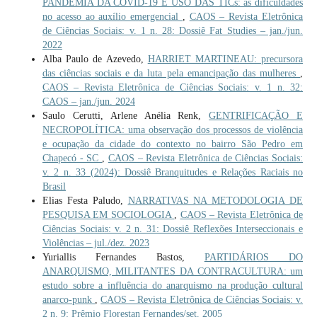
PANDEMIA DA COVID-19 E USO DAS TICs: as dificuldades
no acesso ao auxílio emergencial
,
CAOS – Revista Eletrônica
de Ciências Sociais: v. 1 n. 28: Dossiê Fat Studies – jan./jun.
2022
Alba Paulo de Azevedo,
HARRIET MARTINEAU: precursora
das ciências sociais e da luta pela emancipação das mulheres
,
CAOS – Revista Eletrônica de Ciências Sociais: v. 1 n. 32:
CAOS – jan./jun. 2024
Saulo Cerutti, Arlene Anélia Renk,
GENTRIFICAÇÃO E
NECROPOLÍTICA: uma observação dos processos de violência
e ocupação da cidade do contexto no bairro São Pedro em
Chapecó - SC
,
CAOS – Revista Eletrônica de Ciências Sociais:
v. 2 n. 33 (2024): Dossiê Branquitudes e Relações Raciais no
Brasil
Elias Festa Paludo,
NARRATIVAS NA METODOLOGIA DE
PESQUISA EM SOCIOLOGIA
,
CAOS – Revista Eletrônica de
Ciências Sociais: v. 2 n. 31: Dossiê Reflexões Interseccionais e
Violências – jul./dez. 2023
Yuriallis Fernandes Bastos,
PARTIDÁRIOS DO
ANARQUISMO, MILITANTES DA CONTRACULTURA: um
estudo sobre a influência do anarquismo na produção cultural
anarco-punk
,
CAOS – Revista Eletrônica de Ciências Sociais: v.
2 n. 9: Prêmio Florestan Fernandes/set. 2005