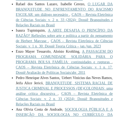
Rafael dos Santos Lazaro, Isabelle Cerezo,
O LUGAR DA
BRANQUITUDE NO ENFRENTAMENTO DO RACISMO
ESCOLAR: um diálogo necessário
,
CAOS – Revista Eletrônica
de Ciências Sociais: v. 2 n. 33 (2024): Dossiê Branquitudes e
Relações Raciais no Brasil
Isaura Tupiniquim,
A ARTE DESAFIA O PRINCÍPIO DA
RAZÃO? Reflexões sobre arte e política a partir do pensamento
de Herbert Marcuse
,
CAOS – Revista Eletrônica de Ciências
Sociais: v. 1 n. 30: Dossiê Teoria Crítica – jan./jun. 2023
Enzo Mayer Tessarolo, Aloísio Krohling,
A PASSAGEM DO
PROGRAMA COMUNIDADE SOLIDÁRIA PARA O
PROGRAMA BOLSA FAMÍLIA: continuidades e rupturas
,
CAOS – Revista Eletrônica de Ciências Sociais: v. 1 n. 17:
Dossiê Avaliação de Políticas Sociais/abr. 2011
Pedro Henrique Alves Santos, Uebert Vinicius das Neves Ramos,
Jeifa Alice Jericó,
BRANQUITUDE, SISTEMA RACIAL DE
JUSTIÇA CRIMINAL E PROCESSOS (DE)COLONIAIS: uma
análise crítica discursiva
,
CAOS – Revista Eletrônica de
Ciências Sociais: v. 2 n. 33 (2024): Dossiê Branquitudes e
Relações Raciais no Brasil
Ana Olívia Costa de Andrade,
SOCIOLOGIA PÚBLICA E A
INSERÇÃO DA SOCIOLOGIA NO CURRÍCULO DA