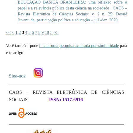
EDUCAÇÃO BÁSICA BRASILEIRA: uma reflexão sobre o
papel e a relevância pública desta ciência na sociedade
,
CAOS –
Revista Eletrônica de Ciências Sociais: v. 2 n. 25: Dossiê
Juventude, participação política e educação – jul./dez. 2020
<<
<
1
2
3
4
5
6
7
8
9
10
>
>>
Você também pode
iniciar uma pesquisa avançada por similaridade
para
este artigo.
Siga-nos:
CAOS – REVISTA ELETRÔNICA DE CIÊNCIAS
SOCIAIS
ISSN: 1517-6916