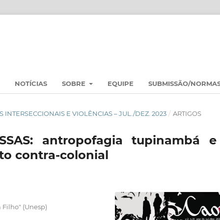
NOTÍCIAS
SOBRE
EQUIPE
SUBMISSÃO/NORMA
ES INTERSECCIONAIS E VIOLÊNCIAS – JUL./DEZ. 2023
/
ARTIGOS
SAS: antropofagia tupinambá e
o contra-colonial
 Filho" (Unesp)