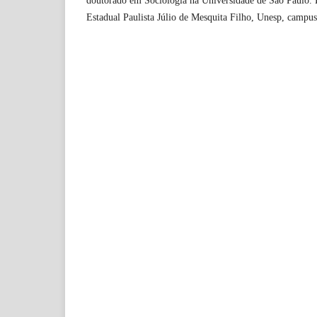
doutorado em Sociologia na Universidade de São Paulo. 
Estadual Paulista Júlio de Mesquita Filho, Unesp, campu