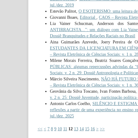
jul./dez. 2019
Estevão Palitot,
O ESOTERISMO: uma leitura de
Giovanni Boaes,
Editorial
,
CAOS – Revista Eletrôn
Lia Vainer Schucman, Anderson dos Sant
ANTIRRACISTA...”: um diálogo com Lia Vain
Dossiê Branquitudes e Relações Raciais no Brasil
Aina Guimarães Azevedo, Joery Pereira de O
ESTUDANTES DA LICENCIATURA EM CIÊNC
– Revista Eletrônica de Ciências Sociais: v. 1 n. 2
Milene Morais Ferreira, Beatriz Soares Gonçalve
PÚBLICAS: algumas repercussões advindas da “
Sociais: v. 2 n. 29: Dossiê Antropologia e Política
Márcio Silveira Nascimento,
NÃO HÁ FUTURO SEM 
– Revista Eletrônica de Ciências Sociais: v. 1 n.
Geovânia da Silva Toscano, Ivan Fontes Barbosa,
v. 2 n. 25: Dossiê Juventude, participação política
Antonio Carlos Coelho,
SILÊNCIO E ESTIGMA
reflexões a partir de uma experiência no ensino r
jul./dez. 2025
<<
<
7
8
9
10
11
12
13
14
15
16
>
>>