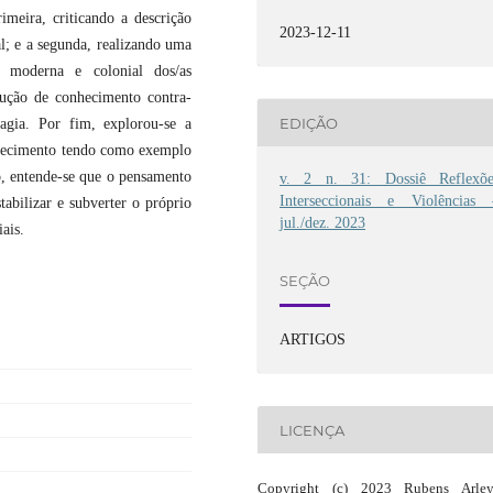
imeira, criticando a descrição
2023-12-11
l; e a segunda, realizando uma
ão moderna e colonial dos/as
dução de conhecimento contra-
EDIÇÃO
agia. Por fim, explorou-se a
nhecimento tendo como exemplo
o, entende-se que o pensamento
v. 2 n. 31: Dossiê Reflexõe
Interseccionais e Violências 
abilizar e subverter o próprio
jul./dez. 2023
ais.
SEÇÃO
ARTIGOS
LICENÇA
Copyright (c) 2023 Rubens Arle