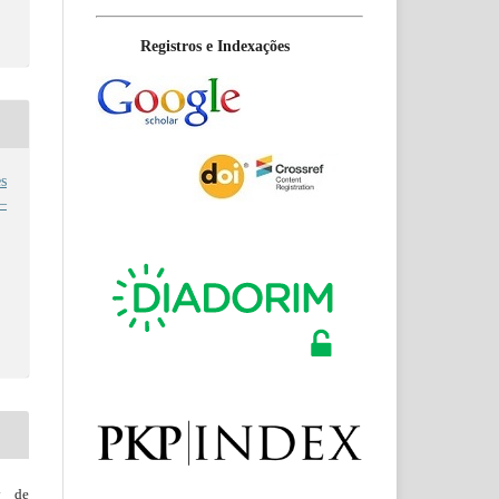
Registros e Indexações
s
–
y de