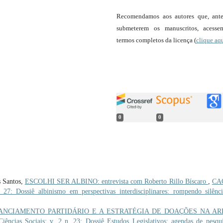
Recomendamos aos autores que, ant
submeterem os manuscritos, acess
termos completos da licença (
clique aq
0
0
s Santos,
ESCOLHI SER ALBINO: entrevista com Roberto Rillo Bíscaro
,
CA
 27: Dossiê albinismo em perspectivas interdisciplinares: rompendo silênc
ANCIAMENTO PARTIDÁRIO E A ESTRATÉGIA DE DOAÇÕES NA A
ências Sociais: v. 2 n. 23: Dossiê Estudos Legislativos: agendas de pesqu