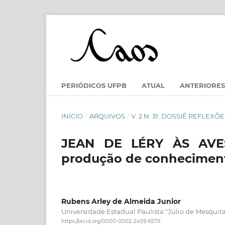
PERIÓDICOS UFPB
ATUAL
ANTERIORES
INÍCIO
/
ARQUIVOS
/
V. 2 N. 31: DOSSIÊ REFLEXÕ
JEAN DE LÉRY ÀS AVES
produção de conheciment
Rubens Arley de Almeida Junior
Universidade Estadual Paulista "Júlio de Mesquita
https://orcid.org/0000-0002-2459-657X