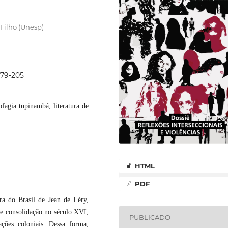
Filho (Unesp)
179-205
fagia tupinambá, literatura de
HTML
PDF
ra do Brasil de Jean de Léry,
 de consolidação no século XVI,
PUBLICADO
ações coloniais. Dessa forma,