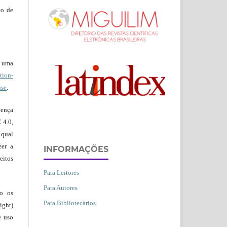
co de
b uma
ion-
nse
.
ença
 4.0,
 qual
zer a
INFORMAÇÕES
eitos
Para Leitores
Para Autores
ão os
Para Bibliotecários
ight)
e uso