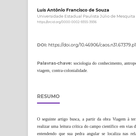
Luís Antônio Francisco de Souza
Universidade Estadual Paulista Júlio de Mesquita 
https://orcid.org/0000-0002-9355-3936
DOI:
https://doi.org/10.46906/caos.n31.67379.p
Palavras-chave:
sociologia do conhecimento, antropo
viagem, contra-colonialidade.
RESUMO
O seguinte artigo busca, a partir da obra Viagem à ter
realizar uma leitura crítica do campo científico em vias
entendendo que sua pedra angular se localiza nas rel