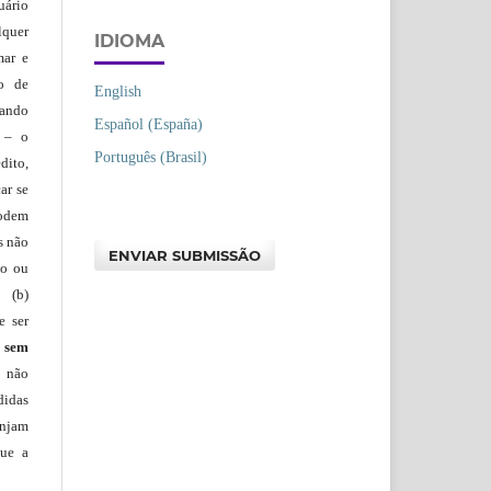
uário
lquer
IDIOMA
mar e
lo de
English
vando
Español (España)
– o
Português (Brasil)
dito,
ar se
podem
s não
ENVIAR SUBMISSÃO
io ou
 (b)
e ser
)
sem
s não
didas
injam
que a