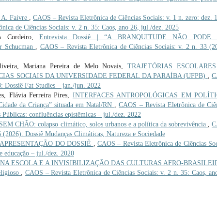
 A. Faivre
,
CAOS – Revista Eletrônica de Ciências Sociais: v. 1 n. zero: dez. 
ica de Ciências Sociais: v. 2 n. 35: Caos, ano 26, jul./dez. 2025
os Cordeiro,
Entrevista Dossiê | “A BRANQUITUDE NÃO PODE
er Schucman
,
CAOS – Revista Eletrônica de Ciências Sociais: v. 2 n. 33 (2
liveira, Mariana Pereira de Melo Novais,
TRAJETÓRIAS ESCOLARES
IAS SOCIAIS DA UNIVERSIDADE FEDERAL DA PARAÍBA (UFPB)
,
C
8: Dossiê Fat Studies – jan./jun. 2022
s, Flávia Ferreira Pires,
INTERFACES ANTROPOLÓGICAS EM POLÍT
Cidade da Criança” situada em Natal/RN
,
CAOS – Revista Eletrônica de Ciê
s Públicas: confluências epistêmicas – jul./dez. 2022
CHÃO: colapso climático, solos urbanos e a política da sobrevivência
,
C
 36 (2026): Dossiê Mudanças Climáticas, Natureza e Sociedade
APRESENTAÇÃO DO DOSSIÊ
,
CAOS – Revista Eletrônica de Ciências Soc
 e educação – jul./dez. 2020
 NA ESCOLA E A INVISIBILIZAÇÃO DAS CULTURAS AFRO-BRASILEI
eligioso
,
CAOS – Revista Eletrônica de Ciências Sociais: v. 2 n. 35: Caos, an