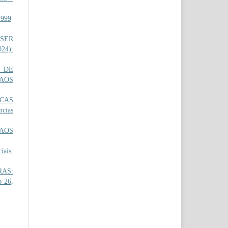
1999
 SER
024):
 DE
AOS
ICAS
ncias
AOS
iais:
RAS:
o 26,