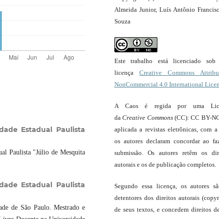
Almeida Junior, Luís Antônio Francis
Souza
Este trabalho está licenciado so
licença
Creative Commons Attribut
NonCommercial 4.0 International Lice
A Caos é regida por uma Lic
da
Creative Commons
(CC): CC BY-NC
idade Estadual Paulista
aplicada a revistas eletrônicas, com a
os autores declaram concordar ao fa
al Paulista "Júlio de Mesquita
submissão. Os autores retêm os dir
autorais e os de publicação completos.
idade Estadual Paulista
Segundo essa licença, os autores s
detentores dos direitos autorais (copyr
dade de São Paulo. Mestrado e
de seus textos, e concedem direitos d