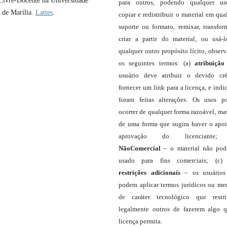
Livre-Docente na Universidade
para outros, podendo qualquer us
s de Marília.
Lattes
.
copiar e redistribuir o material em qua
suporte ou formato, remixar, transfor
criar a partir do material, ou usá-
qualquer outro propósito lícito, obser
os seguintes termos: (a)
atribuição
usuário deve atribuir o devido cré
fornecer um link para a licença, e indic
foram feitas alterações. Os usos 
ocorrer de qualquer forma razoável, ma
de uma forma que sugira haver o apo
aprovação do licenciante;
NãoComercial
– o material não pod
usado para fins comerciais; (c
restrições adicionais
– os usuário
podem aplicar termos jurídicos ou me
de caráter tecnológico que restr
legalmente outros de fazerem algo 
licença permita.