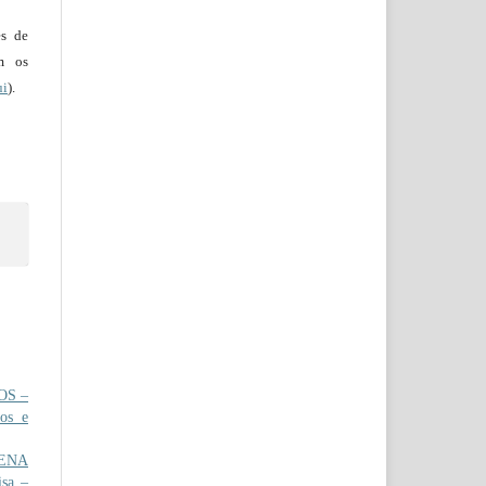
es de
em os
ui
).
OS –
ios e
RENA
isa –