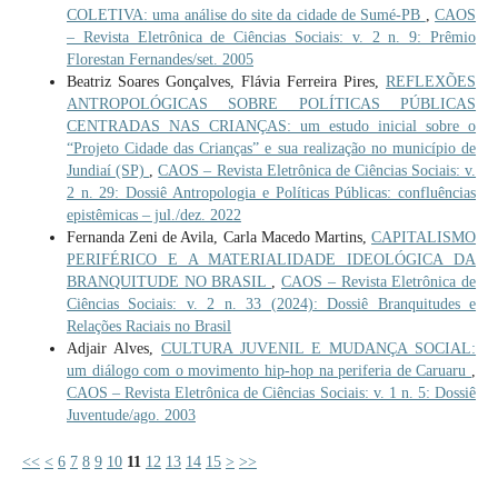
COLETIVA: uma análise do site da cidade de Sumé-PB
,
CAOS
– Revista Eletrônica de Ciências Sociais: v. 2 n. 9: Prêmio
Florestan Fernandes/set. 2005
Beatriz Soares Gonçalves, Flávia Ferreira Pires,
REFLEXÕES
ANTROPOLÓGICAS SOBRE POLÍTICAS PÚBLICAS
CENTRADAS NAS CRIANÇAS: um estudo inicial sobre o
“Projeto Cidade das Crianças” e sua realização no município de
Jundiaí (SP)
,
CAOS – Revista Eletrônica de Ciências Sociais: v.
2 n. 29: Dossiê Antropologia e Políticas Públicas: confluências
epistêmicas – jul./dez. 2022
Fernanda Zeni de Avila, Carla Macedo Martins,
CAPITALISMO
PERIFÉRICO E A MATERIALIDADE IDEOLÓGICA DA
BRANQUITUDE NO BRASIL
,
CAOS – Revista Eletrônica de
Ciências Sociais: v. 2 n. 33 (2024): Dossiê Branquitudes e
Relações Raciais no Brasil
Adjair Alves,
CULTURA JUVENIL E MUDANÇA SOCIAL:
um diálogo com o movimento hip-hop na periferia de Caruaru
,
CAOS – Revista Eletrônica de Ciências Sociais: v. 1 n. 5: Dossiê
Juventude/ago. 2003
<<
<
6
7
8
9
10
11
12
13
14
15
>
>>