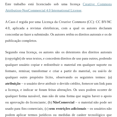
Este trabalho está licenciado sob uma licença
Creative Commons
Attribution-NonCommercial 4.0 International License
.
A Caos é regida por uma Licença da
Creative Commons
(CC): CC BY-NC
4.0, aplicada a revistas eletrônicas, com a qual os autores declaram
concordar ao fazer a submissão. Os autores retêm os direitos autorais e os de
publicação completos.
Segundo essa licença, os autores são os detentores dos direitos autorais
(copyright) de seus textos, e concedem direitos de uso para outros, podendo
qualquer usuário copiar e redistribuir o material em qualquer suporte ou
formato, remixar, transformar e criar a partir do material, ou usá-lo de
qualquer outro propósito lícito, observando os seguintes termos: (a)
atribuição
– o usuário deve atribuir o devido crédito, fornecer um link para
a licença, e indicar se foram feitas alterações. Os usos podem ocorrer de
qualquer forma razoável, mas não de uma forma que sugira haver o apoio
ou aprovação do licenciante; (b)
NãoComercial
– o material não pode ser
usado para fins comerciais; (c)
sem restrições adicionais
– os usuários não
podem aplicar termos jurídicos ou medidas de caráter tecnológico que