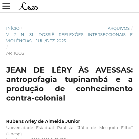
INÍCIO
/
ARQUIVOS
/
V. 2 N. 31: DOSSIÊ REFLEXÕES INTERSECCIONAIS E
VIOLÊNCIAS – JUL./DEZ. 2023
/
ARTIGOS
JEAN DE LÉRY ÀS AVESSAS:
antropofagia tupinambá e a
produção de conhecimento
contra-colonial
Rubens Arley de Almeida Junior
Universidade Estadual Paulista "Júlio de Mesquita Filho"
(Unesp)