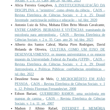
Sociais: v. 2 n. 35: Caos, ano 26, jul./dez. 2025
Alícia Ferreira Gonçalves,
A INSTITUCIONALIZAÇÃO DA
DISCIPLINA: o "primitivo" como objeto da ciência
,
CAOS –
Revista Eletrônica de Ciências Sociais: v. 2 n. 25: Dossiê
Juventude, participação política e educação – jul./dez. 2020
Antonio Luiz da Silva, Mohana Ellen Brito Morais Cavalcante,
ENTRE CAMPOS, BEIRADAS E VIVÊNCIAS: transitando da
psicologia para antropologia
,
CAOS – Revista Eletrônica de
Ciências Sociais: v. 2 n. 35: Caos, ano 26, jul./dez. 2025
Alberto dos Santos Cabral, Marisa Pires Rodrigues, David
Holanda de Oliveira,
CULTURA COMO UM EIXO DE
DESENVOLVIMENTO: os museus universitários e os espaços
museais da Universidade Federal da Paraíba (UFPB)
,
CAOS –
Revista Eletrônica de Ciências Sociais: v. 2 n. 29: Dossiê
Antropologia e Políticas Públicas: confluências epistêmicas –
jul./dez. 2022
Deusilene Sousa de Melo,
O MICROCRÉDITO EM JOÃO
PESSOA
,
CAOS – Revista Eletrônica de Ciências Sociais: v. 1
n. 12: Prêmio Florestan Fernandes/set. 2008
Edison Bariani,
GUERREIRO RAMOS: uma sociologia em
mangas de camisa
,
CAOS – Revista Eletrônica de Ciências
Sociais: v. 1 n. 11: set. 2007
Madson J. Albino Rafael,
INTERNET E MEMÓRIA