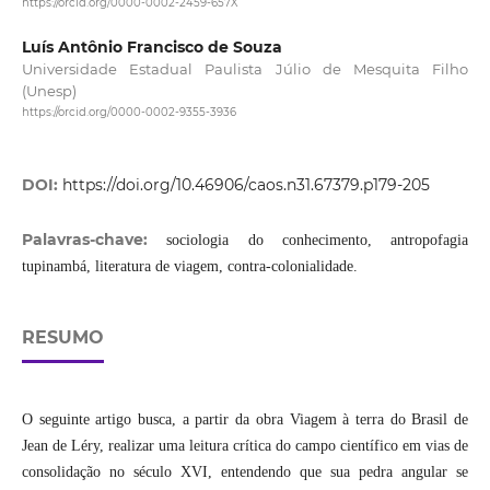
https://orcid.org/0000-0002-2459-657X
Luís Antônio Francisco de Souza
Universidade Estadual Paulista Júlio de Mesquita Filho
(Unesp)
https://orcid.org/0000-0002-9355-3936
DOI:
https://doi.org/10.46906/caos.n31.67379.p179-205
Palavras-chave:
sociologia do conhecimento, antropofagia
tupinambá, literatura de viagem, contra-colonialidade.
RESUMO
O seguinte artigo busca, a partir da obra Viagem à terra do Brasil de
Jean de Léry, realizar uma leitura crítica do campo científico em vias de
consolidação no século XVI, entendendo que sua pedra angular se