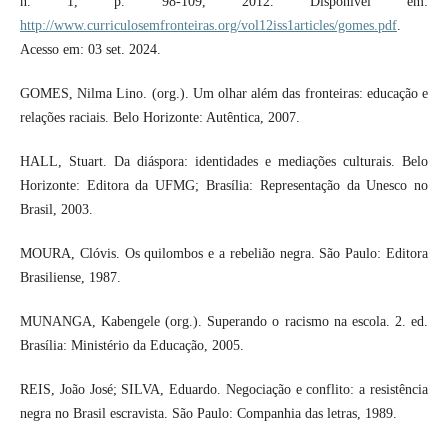
n. 1, p. 98-109, 2012. Disponível em:
http://www.curriculosemfronteiras.org/vol12iss1articles/gomes.pdf
.
Acesso em: 03 set. 2024.
GOMES, Nilma Lino. (org.). Um olhar além das fronteiras: educação e
relações raciais. Belo Horizonte: Autêntica, 2007.
HALL, Stuart. Da diáspora: identidades e mediações culturais. Belo
Horizonte: Editora da UFMG; Brasília: Representação da Unesco no
Brasil, 2003.
MOURA, Clóvis. Os quilombos e a rebelião negra. São Paulo: Editora
Brasiliense, 1987.
MUNANGA, Kabengele (org.). Superando o racismo na escola. 2. ed.
Brasília: Ministério da Educação, 2005.
REIS, João José; SILVA, Eduardo. Negociação e conflito: a resistência
negra no Brasil escravista. São Paulo: Companhia das letras, 1989.