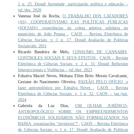
2 n. 25: Dossiê Juventude, participação política e educação –
jul./dez. 2020
Vanessa José da Rocha,
O TRABALHO DOS CATADORES
(AS), COOPERATIVISMO EAS POLÍTICAS PÚBLICAS
(SOCIAIS): experiências da coleta seletiva solidária no
município de João Pessoa
,
CAOS – Revista Eletrônica de
Ciências Sociais: v. 1 n. 17: Dossiê Avaliação de Políticas
Sociais/abr. 2011
Ricardo Bandeira de Melo,
CONSUMO DE CANNABIS,
CONTROLES SOCIAIS E SEUS EFEITOS
,
CAOS – Revista
Eletrônica de Ciências Sociais: v. 2 n. 31: Dossiê Reflexões
Interseccionais e Violências – jul./dez. 2023
Ednalva Maciel Neves, Mohana Ellen Brito Morais Cavalcante,
Geziane do Nascimento Oliveira,
PAIXÃO PELO OFÍCIO: o
fazer antropológico por Ednalva Neves
,
CAOS – Revista
Eletrônica de Ciências Sociais: v. 1 n. 32: CAOS – jan./jun.
2024
Gabriela da Luz Dias,
UM OLHAR JURÍDICO-
ANTROPOLÓGICO SOBRE OS EMPREENDIMENTOS
ECONÔMICOS SOLIDÁRIOS NÃO FORMALIZADOS NA
BAHIA: organizações “invisíveis”?
,
CAOS – Revista Eletrônica
de Ciências Sociais: v. 1 n. 17: Dossiê Avaliação de Políticas