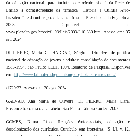
da educação nacional, para incluir no currículo oficial da Rede de
Ensino a obrigatoriedade da temática “História e Cultura Afro-
Brasileira”, e dá outras providências. Brasília: Presidência da República,
2003. Disponível em:
www.planalto.gov.br/ccivil_03/Leis/2003/L10.639.htm. Acesso em: 05
set. 2024.
DI PIERRO, Maria C.; HADDAD, Sérgio . Diretrizes de política
nacional de educação de jovens e adultos: consolidação de documentos
1985-1994. São Paulo: CEDI, 1994. Relatório de Pesquisa. Disponível
em:
http://www.bibliotecadigital.abong.org.br/bitstream/handle/
/1720/23. Acesso em: 20 ago. 2024.
GALVÃO, Ana Maria de Oliveira; DI PIERRO, Maria Clara.
Preconceito contra o analfabeto. São Paulo: Editora Cortez, 2007.
GOMES, Nilma Lino. Relações étnico-raciais, educação e
descolonização dos currículos. Currículo sem fronteiras, [S. l.], v. 12,