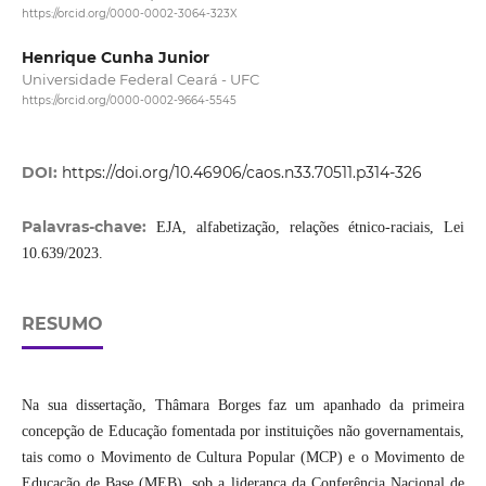
https://orcid.org/0000-0002-3064-323X
Henrique Cunha Junior
Universidade Federal Ceará - UFC
https://orcid.org/0000-0002-9664-5545
DOI:
https://doi.org/10.46906/caos.n33.70511.p314-326
Palavras-chave:
EJA, alfabetização, relações étnico-raciais, Lei
10.639/2023.
RESUMO
Na sua dissertação, Thâmara Borges faz um apanhado da primeira
concepção de Educação fomentada por instituições não governamentais,
tais como o Movimento de Cultura Popular (MCP) e o Movimento de
Educação de Base (MEB), sob a liderança da Conferência Nacional de