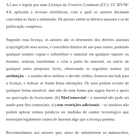
A Caos é regida por uma Licença da
Creative Commons
(CC): CC BY-NC
4.0, aplicada a revistas eletrônicas, com a qual os autores declaram
concordar ao fazer a submissão. Os autores retêm os direitos autorais e os de
publicação completos.
Segundo essa licença, os autores são os detentores dos direitos autorais
(copyright) de seus textos, e concedem direitos de uso para outros, podendo
qualquer usuário copiar e redistribuir o material em qualquer suporte ou
formato, remixar, transformar e criar a partir do material, ou usá-lo de
qualquer outro propósito lícito, observando os seguintes termos: (a)
atribuição
– o usuário deve atribuir o devido crédito, fornecer um link para
a licença, e indicar se foram feitas alterações. Os usos podem ocorrer de
qualquer forma razoável, mas não de uma forma que sugira haver o apoio
ou aprovação do licenciante; (b)
NãoComercial
– o material não pode ser
usado para fins comerciais; (c)
sem restrições adicionais
– os usuários não
podem aplicar termos jurídicos ou medidas de caráter tecnológico que
restrinjam legalmente outros de fazerem algo que a licença permita.
Recomendamos aos autores que, antes de submeterem os manuscritos,