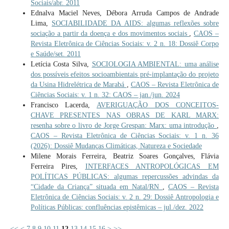
Sociais/abr. 2011
Ednalva Maciel Neves, Débora Arruda Campos de Andrade
Lima,
SOCIABILIDADE DA AIDS: algumas reflexões sobre
sociação a partir da doença e dos movimentos sociais
,
CAOS –
Revista Eletrônica de Ciências Sociais: v. 2 n. 18: Dossiê Corpo
e Saúde/set. 2011
Letícia Costa Silva,
SOCIOLOGIA AMBIENTAL: uma análise
dos possíveis efeitos socioambientais pré-implantação do projeto
da Usina Hidrelétrica de Marabá
,
CAOS – Revista Eletrônica de
Ciências Sociais: v. 1 n. 32: CAOS – jan./jun. 2024
Francisco Lacerda,
AVERIGUAÇÃO DOS CONCEITOS-
CHAVE PRESENTES NAS OBRAS DE KARL MARX:
resenha sobre o livro de Jorge Grespan: Marx: uma introdução
,
CAOS – Revista Eletrônica de Ciências Sociais: v. 1 n. 36
(2026): Dossiê Mudanças Climáticas, Natureza e Sociedade
Milene Morais Ferreira, Beatriz Soares Gonçalves, Flávia
Ferreira Pires,
INTERFACES ANTROPOLÓGICAS EM
POLÍTICAS PÚBLICAS: algumas repercussões advindas da
“Cidade da Criança” situada em Natal/RN
,
CAOS – Revista
Eletrônica de Ciências Sociais: v. 2 n. 29: Dossiê Antropologia e
Políticas Públicas: confluências epistêmicas – jul./dez. 2022
<<
<
7
8
9
10
11
12
13
14
15
16
>
>>