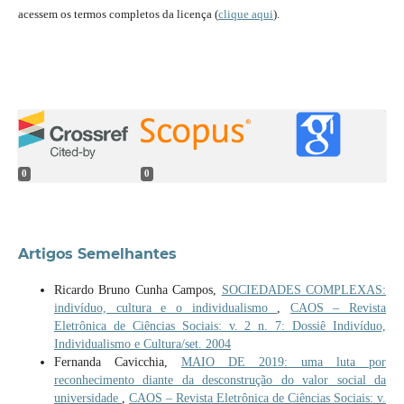
acessem os termos completos da licença (
clique aqui
).
0
0
Artigos Semelhantes
Ricardo Bruno Cunha Campos,
SOCIEDADES COMPLEXAS:
indivíduo, cultura e o individualismo
,
CAOS – Revista
Eletrônica de Ciências Sociais: v. 2 n. 7: Dossiê Indivíduo,
Individualismo e Cultura/set. 2004
Fernanda Cavicchia,
MAIO DE 2019: uma luta por
reconhecimento diante da desconstrução do valor social da
universidade
,
CAOS – Revista Eletrônica de Ciências Sociais: v.