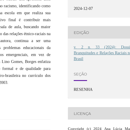
ao racismo, identificando como
2024-12-07
 na escola em que realiza sua
tivo final é contribuir mais
sala de aula, buscando maior
EDIÇÃO
o das relações étnico-raciais na
autora, continua a ser uma
v. 2 n. 33 (2024): Dossi
os problemas educacionais da
Branquitudes e Relações Raciais 
tos emergenciais, em vez de
Brasil
a Lino Gomes, Borges enfatiza
 formal e de qualidade para
SEÇÃO
ro-brasileira no currículo dos
2003.
RESENHA
LICENÇA
Copyright (c) 2024 Ana Lúcia Mat