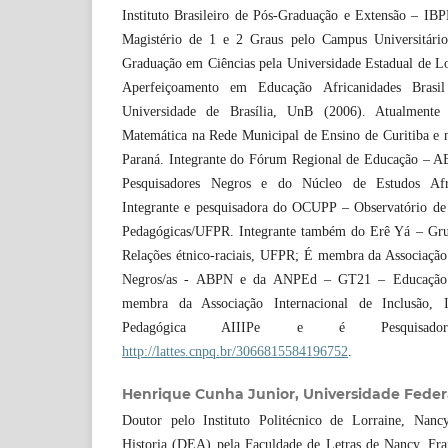
Instituto Brasileiro de Pós-Graduação e Extensão – IB
Magistério de 1 e 2 Graus pelo Campus Universitári
Graduação em Ciências pela Universidade Estadual de L
Aperfeiçoamento em Educação Africanidades Brasi
Universidade de Brasília, UnB (2006). Atualmente
Matemática na Rede Municipal de Ensino de Curitiba e 
Paraná. Integrante do Fórum Regional de Educação – AB
Pesquisadores Negros e do Núcleo de Estudos Afr
Integrante e pesquisadora do OCUPP – Observatório de C
Pedagógicas/UFPR. Integrante também do Erê Yá – Gru
Relações étnico-raciais, UFPR; É membra da Associação 
Negros/as - ABPN e da ANPEd – GT21 – Educação e 
membra da Associação Internacional de Inclusão, In
Pedagógica AIIIPe e é Pesquisad
http://lattes.cnpq.br/3066815584196752
.
Henrique Cunha Junior,
Universidade Feder
Doutor pelo Instituto Politécnico de Lorraine, Nan
Historia (DEA) pela Faculdade de Letras de Nancy, Fr