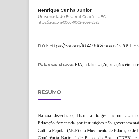
Henrique Cunha Junior
Universidade Federal Ceará - UFC
https://orcid.org/0000-0002-9664-5545
DOI:
https://doi.org/10.46906/caos.n33.70511.p
Palavras-chave:
EJA, alfabetização, relações étnico-
RESUMO
Na sua dissertação, Thâmara Borges faz um apanha
Educação fomentada por instituições não governamenta
Cultura Popular (MCP) e o Movimento de Educação de B
Conferência Nacional de Bispos do Brasil (CNBB), ent