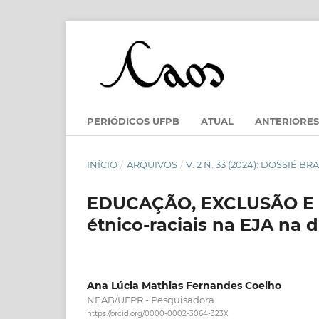
PERIÓDICOS UFPB
ATUAL
ANTERIORES
INÍCIO
/
ARQUIVOS
/
V. 2 N. 33 (2024): DOSSIÊ
EDUCAÇÃO, EXCLUSÃO E RA
étnico-raciais na EJA na
Ana Lúcia Mathias Fernandes Coelho
NEAB/UFPR - Pesquisadora
https://orcid.org/0000-0002-3064-323X