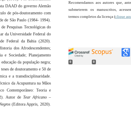
Recomendamos aos autores que, ant
sista DAAD do governo Alemão
submeterem os manuscritos, acess
ítulo de pós-doutoramento com
termos completos da licença (
clique aq
ade de São Paulo (1984- 1994).
o de Pesquisas Tecnológicas do
lar da Universidade Federal do
ade Federal da Bahia (2020).
istoria dos Afrodescendentes;
ia e Sociedade; Planejamento
; educação da população negra;
0
0
 teses de doutoramento e 50 de
ica e a transdisciplinaridade.
écnico da Acupuntura na Mãos
nico Contemporâneo: Teoria e
22). Autor de
Tear Africano
–
 Negros
(Editora Appris, 2020).