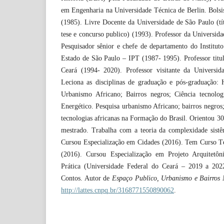
em Engenharia na Universidade Técnica de Berlin. Bol
(1985). Livre Docente da Universidade de São Paulo (t
tese e concurso publico) (1993). Professor da Universid
Pesquisador sênior e chefe de departamento do Institut
Estado de São Paulo – IPT (1987- 1995). Professor titu
Ceará (1994- 2020). Professor visitante da Universid
Leciona as disciplinas de graduação e pós-graduação: H
Urbanismo Africano; Bairros negros; Ciência tecnolog
Energético. Pesquisa urbanismo Africano; bairros negros
tecnologias africanas na Formação do Brasil. Orientou 30
mestrado. Trabalha com a teoria da complexidade sistêm
Cursou Especialização em Cidades (2016). Tem Curso T
(2016). Cursou Especialização em Projeto Arquitetô
Prática (Universidade Federal do Ceará – 2019 a 20
Contos. Autor de
Espaço Publico, Urbanismo e Bairros
http://lattes.cnpq.br/3168771550890062
.