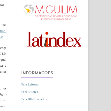
ior
b uma
ion-
nse
.
ença
 4.0,
 qual
zer a
eitos
INFORMAÇÕES
Para Leitores
ão os
Para Autores
ight)
Para Bibliotecários
e uso
uário