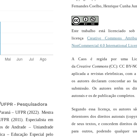
Fernandes Coelho, Henrique Cunha Jun
Este trabalho está licenciado so
licença
Creative Commons Attribut
NonCommercial 4.0 International Lice
A Caos é regida por uma Lic
da
Creative Commons
(CC): CC BY-NC
aplicada a revistas eletrônicas, com a
os autores declaram concordar ao fa
submissão. Os autores retêm os dir
autorais e os de publicação completos.
UFPR - Pesquisadora
Segundo essa licença, os autores s
Paraná – UFPR (2022). Mestra
detentores dos direitos autorais (copyr
UFPR (2011). Especialista em
de seus textos, e concedem direitos d
pos de Andrade – Uniandrade
para outros, podendo qualquer us
ica – Educação Especial pelo