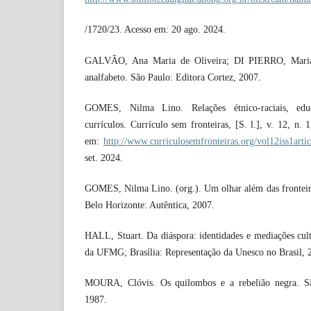
/1720/23. Acesso em: 20 ago. 2024.
GALVÃO, Ana Maria de Oliveira; DI PIERRO, Maria 
analfabeto. São Paulo: Editora Cortez, 2007.
GOMES, Nilma Lino. Relações étnico-raciais, edu
currículos. Currículo sem fronteiras, [S. l.], v. 12, n.
em:
http://www.curriculosemfronteiras.org/vol12iss1arti
set. 2024.
GOMES, Nilma Lino. (org.). Um olhar além das fronteiras
Belo Horizonte: Autêntica, 2007.
HALL, Stuart. Da diáspora: identidades e mediações cult
da UFMG; Brasília: Representação da Unesco no Brasil, 
MOURA, Clóvis. Os quilombos e a rebelião negra. São
1987.