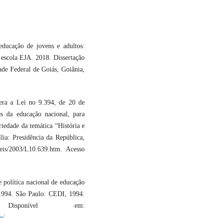
ucação de jovens e adultos:
 escola EJA. 2018. Dissertação
de Federal de Goiás, Goiânia,
era a Lei no 9.394, de 20 de
es da educação nacional, para
riedade da temática “História e
ília: Presidência da República,
eis/2003/L10.639.htm. Acesso
política nacional de educação
-1994. São Paulo: CEDI, 1994.
isponível em:
e/