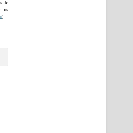
es de
em os
ui
).