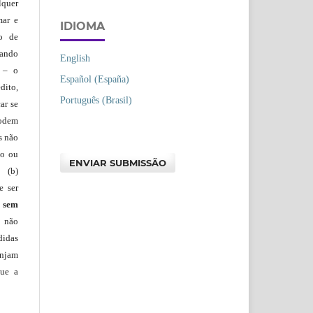
lquer
mar e
IDIOMA
lo de
vando
English
– o
Español (España)
dito,
Português (Brasil)
ar se
podem
s não
io ou
ENVIAR SUBMISSÃO
 (b)
e ser
)
sem
s não
didas
injam
que a