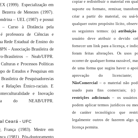
copiar e redistribuir o material em qua
PEX (1999). Especialização em
suporte ou formato, remixar, transfor
o Bezerra de Menezes (1997).
criar a partir do material, ou usá-
ondrina – UEL (1987) e possui
qualquer outro propósito lícito, obser
l – Curso à Distância pela
os seguintes termos: (a)
atribuição
 é professora de Ciências e
usuário deve atribuir o devido cré
na Rede Estadual de Ensino do
fornecer um link para a licença, e indic
PN - Associação Brasileira de
foram feitas alterações. Os usos 
o-Brasileiros – Neab/UFPR.
ocorrer de qualquer forma razoável, ma
ulturas e Processos Políticas
de uma forma que sugira haver o apo
po de Estudos e Pesquisas em
aprovação do licenciante;
Brasileira de Pesquisadores/as
NãoComercial
– o material não pod
Relações Étnico-raciais. E
usado para fins comerciais; (c
terculturalidade e Inovação
restrições adicionais
– os usuário
ora do NEAB/UFPR.
podem aplicar termos jurídicos ou me
de caráter tecnológico que restr
legalmente outros de fazerem algo 
al Ceará - UFC
licença permita.
cy, França (1983). Mestre em
ança (1981). Pós-doutoramento