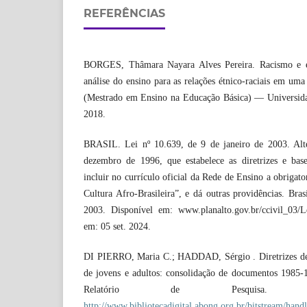
REFERÊNCIAS
BORGES, Thâmara Nayara Alves Pereira. Racismo e ed
análise do ensino para as relações étnico-raciais em uma
(Mestrado em Ensino na Educação Básica) — Universida
2018.
BRASIL. Lei nº 10.639, de 9 de janeiro de 2003. Alt
dezembro de 1996, que estabelece as diretrizes e bas
incluir no currículo oficial da Rede de Ensino a obrigato
Cultura Afro-Brasileira”, e dá outras providências. Bras
2003. Disponível em: www.planalto.gov.br/ccivil_03/L
em: 05 set. 2024.
DI PIERRO, Maria C.; HADDAD, Sérgio . Diretrizes de 
de jovens e adultos: consolidação de documentos 1985
Relatório de Pesquisa. D
http://www.bibliotecadigital.abong.org.br/bitstream/handl