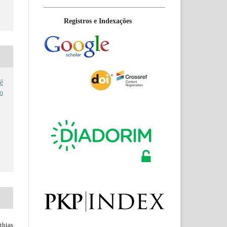
Registros e Indexações
ê
no
hias