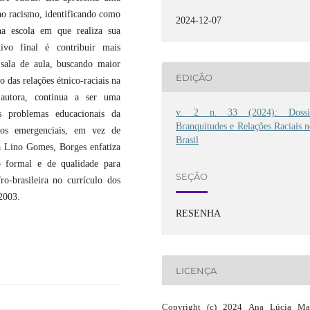
ao racismo, identificando como
2024-12-07
 na escola em que realiza sua
tivo final é contribuir mais
sala de aula, buscando maior
EDIÇÃO
o das relações étnico-raciais na
autora, continua a ser uma
v. 2 n. 33 (2024): Dossi
os problemas educacionais da
Branquitudes e Relações Raciais 
tos emergenciais, em vez de
Brasil
a Lino Gomes, Borges enfatiza
 formal e de qualidade para
SEÇÃO
ro-brasileira no currículo dos
2003.
RESENHA
LICENÇA
Copyright (c) 2024 Ana Lúcia Mat