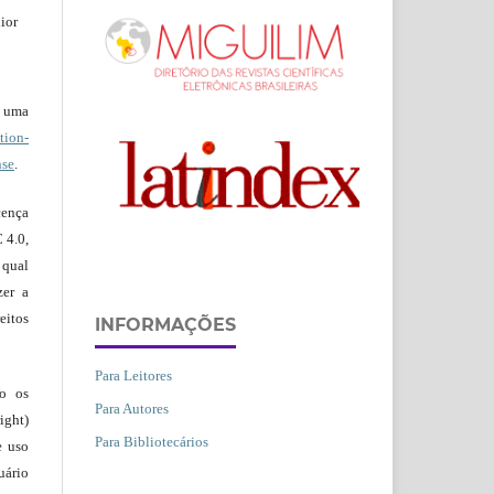
ior
b uma
ion-
nse
.
ença
 4.0,
 qual
zer a
eitos
INFORMAÇÕES
Para Leitores
ão os
Para Autores
ight)
Para Bibliotecários
e uso
uário