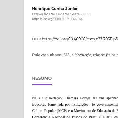
Henrique Cunha Junior
Universidade Federal Ceará - UFC
https://orcid.org/0000-0002-9664-5545
DOI:
https://doi.org/10.46906/caos.n33.70511.p
Palavras-chave:
EJA, alfabetização, relações étnico-
RESUMO
Na sua dissertação, Thâmara Borges faz um apanha
Educação fomentada por instituições não governamenta
Cultura Popular (MCP) e o Movimento de Educação de B
Conferência Nacional de Bispos do Brasil (CNBB), ent