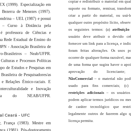
copiar e redistribuir o material em qua
PEX (1999). Especialização em
suporte ou formato, remixar, transfor
o Bezerra de Menezes (1997).
criar a partir do material, ou usá-
ondrina – UEL (1987) e possui
qualquer outro propósito lícito, obser
l – Curso à Distância pela
os seguintes termos: (a)
atribuição
 é professora de Ciências e
usuário deve atribuir o devido cré
na Rede Estadual de Ensino do
fornecer um link para a licença, e indic
PN - Associação Brasileira de
foram feitas alterações. Os usos 
o-Brasileiros – Neab/UFPR.
ocorrer de qualquer forma razoável, ma
ulturas e Processos Políticas
de uma forma que sugira haver o apo
po de Estudos e Pesquisas em
aprovação do licenciante;
Brasileira de Pesquisadores/as
NãoComercial
– o material não pod
Relações Étnico-raciais. E
usado para fins comerciais; (c
terculturalidade e Inovação
restrições adicionais
– os usuário
ora do NEAB/UFPR.
podem aplicar termos jurídicos ou me
de caráter tecnológico que restr
legalmente outros de fazerem algo 
al Ceará - UFC
licença permita.
cy, França (1983). Mestre em
ança (1981). Pós-doutoramento