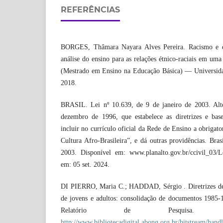
REFERÊNCIAS
BORGES, Thâmara Nayara Alves Pereira. Racismo e ed
análise do ensino para as relações étnico-raciais em uma
(Mestrado em Ensino na Educação Básica) — Universida
2018.
BRASIL. Lei nº 10.639, de 9 de janeiro de 2003. Alt
dezembro de 1996, que estabelece as diretrizes e bas
incluir no currículo oficial da Rede de Ensino a obrigato
Cultura Afro-Brasileira”, e dá outras providências. Bras
2003. Disponível em: www.planalto.gov.br/ccivil_03/L
em: 05 set. 2024.
DI PIERRO, Maria C.; HADDAD, Sérgio . Diretrizes de 
de jovens e adultos: consolidação de documentos 1985
Relatório de Pesquisa. D
http://www.bibliotecadigital.abong.org.br/bitstream/handl