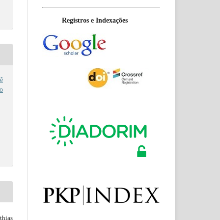
Registros e Indexações
ê
no
hias