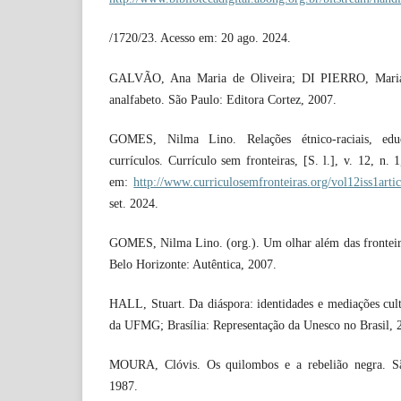
/1720/23. Acesso em: 20 ago. 2024.
GALVÃO, Ana Maria de Oliveira; DI PIERRO, Maria 
analfabeto. São Paulo: Editora Cortez, 2007.
GOMES, Nilma Lino. Relações étnico-raciais, edu
currículos. Currículo sem fronteiras, [S. l.], v. 12, n.
em:
http://www.curriculosemfronteiras.org/vol12iss1arti
set. 2024.
GOMES, Nilma Lino. (org.). Um olhar além das fronteiras
Belo Horizonte: Autêntica, 2007.
HALL, Stuart. Da diáspora: identidades e mediações cult
da UFMG; Brasília: Representação da Unesco no Brasil, 
MOURA, Clóvis. Os quilombos e a rebelião negra. São
1987.