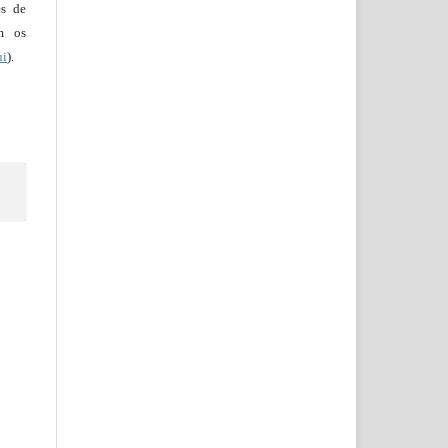
es de
em os
ui
).