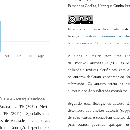
Fernandes Coelho, Henrique Cunha Jun
Este trabalho está licenciado so
licença
Creative Commons Attribut
NonCommercial 4.0 International Lice
A Caos é regida por uma Lic
da
Creative Commons
(CC): CC BY-NC
aplicada a revistas eletrônicas, com a
os autores declaram concordar ao fa
submissão. Os autores retêm os dir
autorais e os de publicação completos.
UFPR - Pesquisadora
Segundo essa licença, os autores s
Paraná – UFPR (2022). Mestra
detentores dos direitos autorais (copyr
UFPR (2011). Especialista em
de seus textos, e concedem direitos d
pos de Andrade – Uniandrade
para outros, podendo qualquer us
ica – Educação Especial pelo