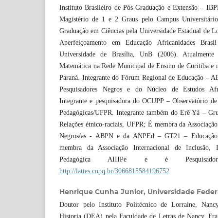
Instituto Brasileiro de Pós-Graduação e Extensão – IB
Magistério de 1 e 2 Graus pelo Campus Universitári
Graduação em Ciências pela Universidade Estadual de L
Aperfeiçoamento em Educação Africanidades Brasi
Universidade de Brasília, UnB (2006). Atualmente
Matemática na Rede Municipal de Ensino de Curitiba e 
Paraná. Integrante do Fórum Regional de Educação – AB
Pesquisadores Negros e do Núcleo de Estudos Afr
Integrante e pesquisadora do OCUPP – Observatório de C
Pedagógicas/UFPR. Integrante também do Erê Yá – Gru
Relações étnico-raciais, UFPR; É membra da Associação 
Negros/as - ABPN e da ANPEd – GT21 – Educação e 
membra da Associação Internacional de Inclusão, In
Pedagógica AIIIPe e é Pesquisad
http://lattes.cnpq.br/3066815584196752
.
Henrique Cunha Junior,
Universidade Feder
Doutor pelo Instituto Politécnico de Lorraine, Nan
Historia (DEA) pela Faculdade de Letras de Nancy, Fr