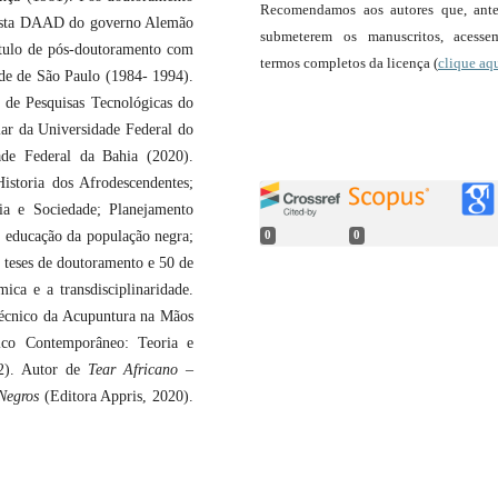
Recomendamos aos autores que, ant
sista DAAD do governo Alemão
submeterem os manuscritos, acess
ítulo de pós-doutoramento com
termos completos da licença (
clique aq
ade de São Paulo (1984- 1994).
o de Pesquisas Tecnológicas do
lar da Universidade Federal do
ade Federal da Bahia (2020).
istoria dos Afrodescendentes;
ia e Sociedade; Planejamento
; educação da população negra;
0
0
 teses de doutoramento e 50 de
ica e a transdisciplinaridade.
écnico da Acupuntura na Mãos
nico Contemporâneo: Teoria e
22). Autor de
Tear Africano
–
 Negros
(Editora Appris, 2020).