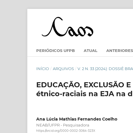
PERIÓDICOS UFPB
ATUAL
ANTERIORES
INÍCIO
/
ARQUIVOS
/
V. 2 N. 33 (2024): DOSSIÊ
EDUCAÇÃO, EXCLUSÃO E RA
étnico-raciais na EJA na
Ana Lúcia Mathias Fernandes Coelho
NEAB/UFPR - Pesquisadora
https://orcid.org/0000-0002-3064-323X