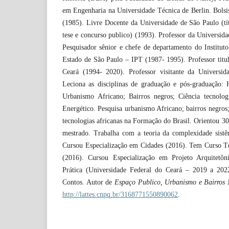
em Engenharia na Universidade Técnica de Berlin. Bol
(1985). Livre Docente da Universidade de São Paulo (t
tese e concurso publico) (1993). Professor da Universid
Pesquisador sênior e chefe de departamento do Institut
Estado de São Paulo – IPT (1987- 1995). Professor titu
Ceará (1994- 2020). Professor visitante da Universid
Leciona as disciplinas de graduação e pós-graduação: H
Urbanismo Africano; Bairros negros; Ciência tecnolog
Energético. Pesquisa urbanismo Africano; bairros negros
tecnologias africanas na Formação do Brasil. Orientou 30
mestrado. Trabalha com a teoria da complexidade sistêm
Cursou Especialização em Cidades (2016). Tem Curso T
(2016). Cursou Especialização em Projeto Arquitetô
Prática (Universidade Federal do Ceará – 2019 a 20
Contos. Autor de
Espaço Publico, Urbanismo e Bairros
http://lattes.cnpq.br/3168771550890062
.