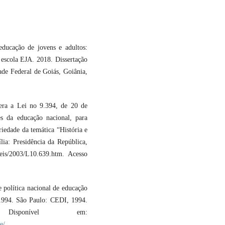
ucação de jovens e adultos:
 escola EJA. 2018. Dissertação
de Federal de Goiás, Goiânia,
era a Lei no 9.394, de 20 de
es da educação nacional, para
riedade da temática “História e
ília: Presidência da República,
eis/2003/L10.639.htm. Acesso
política nacional de educação
-1994. São Paulo: CEDI, 1994.
isponível em:
e/