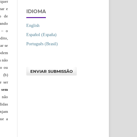
lquer
mar e
IDIOMA
lo de
vando
English
– o
Español (España)
dito,
Português (Brasil)
ar se
podem
s não
io ou
ENVIAR SUBMISSÃO
 (b)
e ser
)
sem
s não
didas
injam
que a