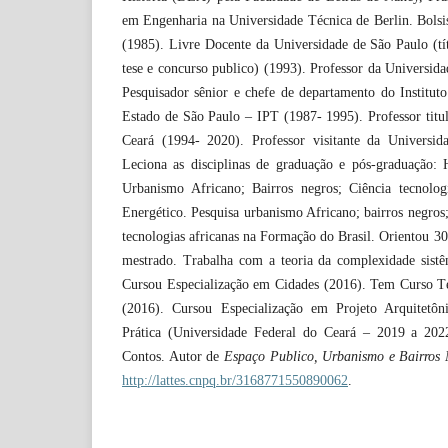
em Engenharia na Universidade Técnica de Berlin. Bol
(1985). Livre Docente da Universidade de São Paulo (t
tese e concurso publico) (1993). Professor da Universid
Pesquisador sênior e chefe de departamento do Institut
Estado de São Paulo – IPT (1987- 1995). Professor titu
Ceará (1994- 2020). Professor visitante da Universid
Leciona as disciplinas de graduação e pós-graduação: H
Urbanismo Africano; Bairros negros; Ciência tecnolog
Energético. Pesquisa urbanismo Africano; bairros negros
tecnologias africanas na Formação do Brasil. Orientou 30
mestrado. Trabalha com a teoria da complexidade sistêm
Cursou Especialização em Cidades (2016). Tem Curso T
(2016). Cursou Especialização em Projeto Arquitetô
Prática (Universidade Federal do Ceará – 2019 a 20
Contos. Autor de
Espaço Publico, Urbanismo e Bairros
http://lattes.cnpq.br/3168771550890062
.