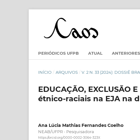
PERIÓDICOS UFPB
ATUAL
ANTERIORES
INÍCIO
/
ARQUIVOS
/
V. 2 N. 33 (2024): DOSSIÊ
EDUCAÇÃO, EXCLUSÃO E RA
étnico-raciais na EJA na
Ana Lúcia Mathias Fernandes Coelho
NEAB/UFPR - Pesquisadora
https://orcid.org/0000-0002-3064-323X