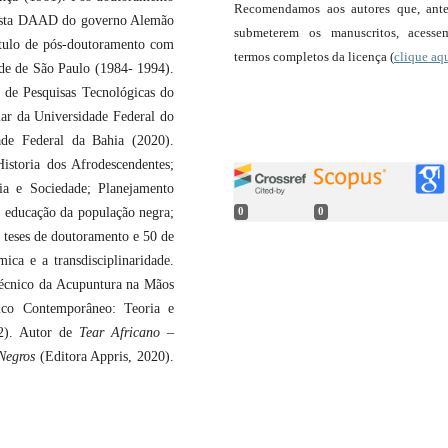
Recomendamos aos autores que, ant
sista DAAD do governo Alemão
submeterem os manuscritos, acess
ítulo de pós-doutoramento com
termos completos da licença (
clique aq
ade de São Paulo (1984- 1994).
o de Pesquisas Tecnológicas do
lar da Universidade Federal do
ade Federal da Bahia (2020).
istoria dos Afrodescendentes;
ia e Sociedade; Planejamento
; educação da população negra;
0
0
 teses de doutoramento e 50 de
ica e a transdisciplinaridade.
écnico da Acupuntura na Mãos
nico Contemporâneo: Teoria e
22). Autor de
Tear Africano
–
 Negros
(Editora Appris, 2020).