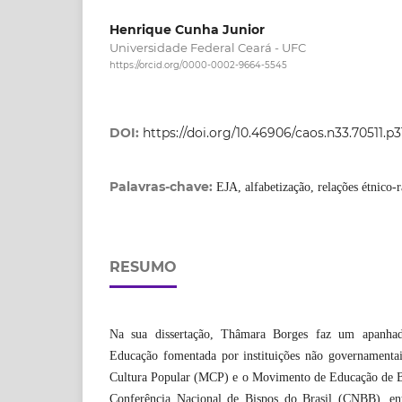
Henrique Cunha Junior
Universidade Federal Ceará - UFC
https://orcid.org/0000-0002-9664-5545
DOI:
https://doi.org/10.46906/caos.n33.70511.p
Palavras-chave:
EJA, alfabetização, relações étnico-
RESUMO
Na sua dissertação, Thâmara Borges faz um apanha
Educação fomentada por instituições não governamenta
Cultura Popular (MCP) e o Movimento de Educação de B
Conferência Nacional de Bispos do Brasil (CNBB), ent