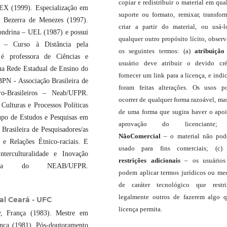
copiar e redistribuir o material em qua
PEX (1999). Especialização em
suporte ou formato, remixar, transfor
o Bezerra de Menezes (1997).
criar a partir do material, ou usá-
ondrina – UEL (1987) e possui
qualquer outro propósito lícito, obser
l – Curso à Distância pela
os seguintes termos: (a)
atribuição
 é professora de Ciências e
usuário deve atribuir o devido cré
na Rede Estadual de Ensino do
fornecer um link para a licença, e indic
PN - Associação Brasileira de
foram feitas alterações. Os usos 
o-Brasileiros – Neab/UFPR.
ocorrer de qualquer forma razoável, ma
ulturas e Processos Políticas
de uma forma que sugira haver o apo
po de Estudos e Pesquisas em
aprovação do licenciante;
Brasileira de Pesquisadores/as
NãoComercial
– o material não pod
Relações Étnico-raciais. E
usado para fins comerciais; (c
terculturalidade e Inovação
restrições adicionais
– os usuário
ora do NEAB/UFPR.
podem aplicar termos jurídicos ou me
de caráter tecnológico que restr
legalmente outros de fazerem algo 
al Ceará - UFC
licença permita.
cy, França (1983). Mestre em
ança (1981). Pós-doutoramento