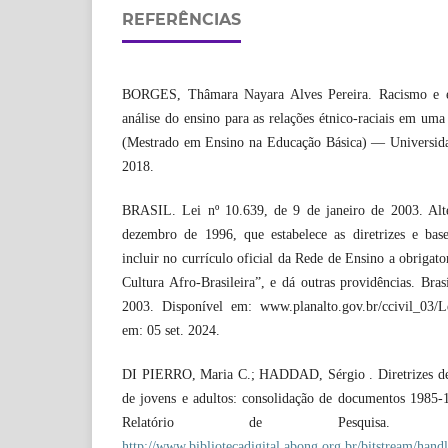
REFERÊNCIAS
BORGES, Thâmara Nayara Alves Pereira. Racismo e ed
análise do ensino para as relações étnico-raciais em uma
(Mestrado em Ensino na Educação Básica) — Universida
2018.
BRASIL. Lei nº 10.639, de 9 de janeiro de 2003. Alt
dezembro de 1996, que estabelece as diretrizes e bas
incluir no currículo oficial da Rede de Ensino a obrigato
Cultura Afro-Brasileira”, e dá outras providências. Bras
2003. Disponível em: www.planalto.gov.br/ccivil_03/L
em: 05 set. 2024.
DI PIERRO, Maria C.; HADDAD, Sérgio . Diretrizes de 
de jovens e adultos: consolidação de documentos 1985
Relatório de Pesquisa. D
http://www.bibliotecadigital.abong.org.br/bitstream/handl