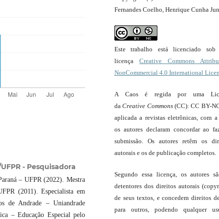
Fernandes Coelho, Henrique Cunha Jun
Este trabalho está licenciado so
licença
Creative Commons Attribut
NonCommercial 4.0 International Lice
A Caos é regida por uma Lic
da
Creative Commons
(CC): CC BY-NC
aplicada a revistas eletrônicas, com a
os autores declaram concordar ao fa
submissão. Os autores retêm os dir
autorais e os de publicação completos.
UFPR - Pesquisadora
Segundo essa licença, os autores s
Paraná – UFPR (2022). Mestra
detentores dos direitos autorais (copyr
UFPR (2011). Especialista em
de seus textos, e concedem direitos d
pos de Andrade – Uniandrade
para outros, podendo qualquer us
ica – Educação Especial pelo