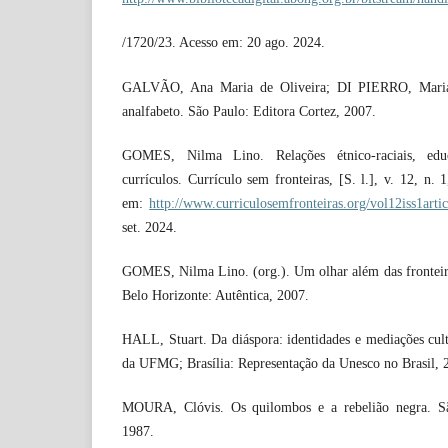
/1720/23. Acesso em: 20 ago. 2024.
GALVÃO, Ana Maria de Oliveira; DI PIERRO, Maria 
analfabeto. São Paulo: Editora Cortez, 2007.
GOMES, Nilma Lino. Relações étnico-raciais, edu
currículos. Currículo sem fronteiras, [S. l.], v. 12, n.
em:
http://www.curriculosemfronteiras.org/vol12iss1arti
set. 2024.
GOMES, Nilma Lino. (org.). Um olhar além das fronteiras
Belo Horizonte: Autêntica, 2007.
HALL, Stuart. Da diáspora: identidades e mediações cult
da UFMG; Brasília: Representação da Unesco no Brasil, 
MOURA, Clóvis. Os quilombos e a rebelião negra. São
1987.