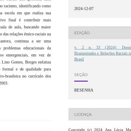
ao racismo, identificando como
2024-12-07
 na escola em que realiza sua
tivo final é contribuir mais
sala de aula, buscando maior
EDIÇÃO
o das relações étnico-raciais na
autora, continua a ser uma
v. 2 n. 33 (2024): Dossi
os problemas educacionais da
Branquitudes e Relações Raciais 
tos emergenciais, em vez de
Brasil
a Lino Gomes, Borges enfatiza
 formal e de qualidade para
SEÇÃO
ro-brasileira no currículo dos
2003.
RESENHA
LICENÇA
Copyright (c) 2024 Ana Lúcia Mat