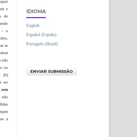
lquer
mar e
IDIOMA
lo de
vando
English
– o
Español (España)
dito,
Português (Brasil)
ar se
podem
s não
io ou
ENVIAR SUBMISSÃO
 (b)
e ser
)
sem
s não
didas
injam
que a