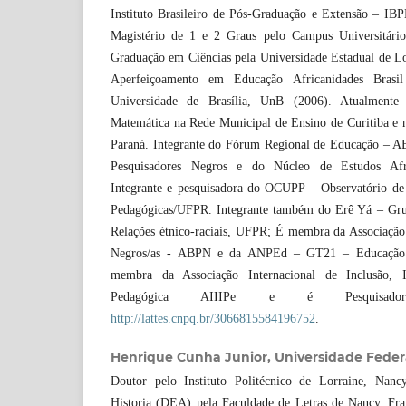
Instituto Brasileiro de Pós-Graduação e Extensão – IB
Magistério de 1 e 2 Graus pelo Campus Universitári
Graduação em Ciências pela Universidade Estadual de L
Aperfeiçoamento em Educação Africanidades Brasi
Universidade de Brasília, UnB (2006). Atualmente
Matemática na Rede Municipal de Ensino de Curitiba e 
Paraná. Integrante do Fórum Regional de Educação – AB
Pesquisadores Negros e do Núcleo de Estudos Afr
Integrante e pesquisadora do OCUPP – Observatório de C
Pedagógicas/UFPR. Integrante também do Erê Yá – Gru
Relações étnico-raciais, UFPR; É membra da Associação 
Negros/as - ABPN e da ANPEd – GT21 – Educação e 
membra da Associação Internacional de Inclusão, In
Pedagógica AIIIPe e é Pesquisad
http://lattes.cnpq.br/3066815584196752
.
Henrique Cunha Junior,
Universidade Feder
Doutor pelo Instituto Politécnico de Lorraine, Nan
Historia (DEA) pela Faculdade de Letras de Nancy, Fr