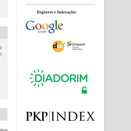
Registros e Indexações
ê
no
hias