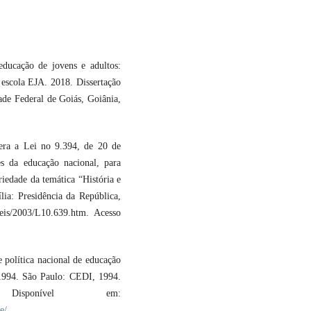
ucação de jovens e adultos:
 escola EJA. 2018. Dissertação
de Federal de Goiás, Goiânia,
era a Lei no 9.394, de 20 de
es da educação nacional, para
riedade da temática “História e
ília: Presidência da República,
eis/2003/L10.639.htm. Acesso
política nacional de educação
-1994. São Paulo: CEDI, 1994.
isponível em:
e/