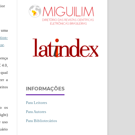
ior
b uma
ion-
nse
.
ença
 4.0,
 qual
zer a
eitos
INFORMAÇÕES
Para Leitores
ão os
Para Autores
ight)
Para Bibliotecários
e uso
uário