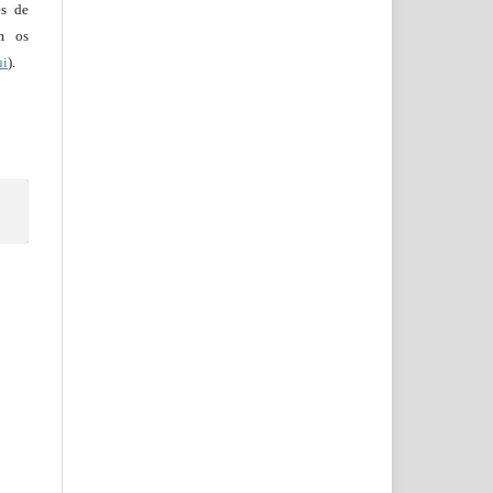
es de
em os
ui
).