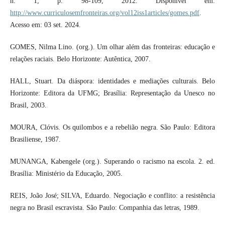
n. 1, p. 98-109, 2012. Disponível em:
http://www.curriculosemfronteiras.org/vol12iss1articles/gomes.pdf
.
Acesso em: 03 set. 2024.
GOMES, Nilma Lino. (org.). Um olhar além das fronteiras: educação e
relações raciais. Belo Horizonte: Autêntica, 2007.
HALL, Stuart. Da diáspora: identidades e mediações culturais. Belo
Horizonte: Editora da UFMG; Brasília: Representação da Unesco no
Brasil, 2003.
MOURA, Clóvis. Os quilombos e a rebelião negra. São Paulo: Editora
Brasiliense, 1987.
MUNANGA, Kabengele (org.). Superando o racismo na escola. 2. ed.
Brasília: Ministério da Educação, 2005.
REIS, João José; SILVA, Eduardo. Negociação e conflito: a resistência
negra no Brasil escravista. São Paulo: Companhia das letras, 1989.