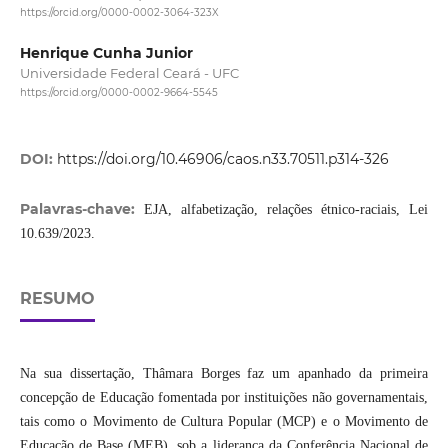
https://orcid.org/0000-0002-3064-323X
Henrique Cunha Junior
Universidade Federal Ceará - UFC
https://orcid.org/0000-0002-9664-5545
DOI:
https://doi.org/10.46906/caos.n33.70511.p314-326
Palavras-chave:
EJA, alfabetização, relações étnico-raciais, Lei
10.639/2023.
RESUMO
Na sua dissertação, Thâmara Borges faz um apanhado da primeira
concepção de Educação fomentada por instituições não governamentais,
tais como o Movimento de Cultura Popular (MCP) e o Movimento de
Educação de Base (MEB), sob a liderança da Conferência Nacional de