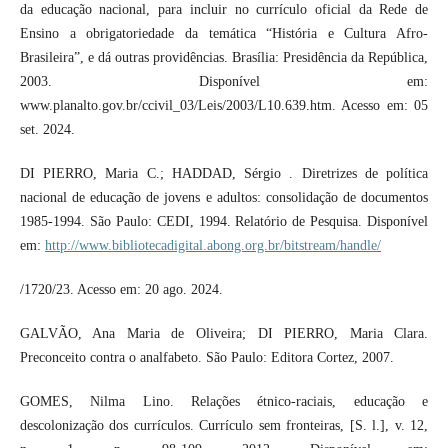
da educação nacional, para incluir no currículo oficial da Rede de
Ensino a obrigatoriedade da temática “História e Cultura Afro-
Brasileira”, e dá outras providências. Brasília: Presidência da República,
2003. Disponível em:
www.planalto.gov.br/ccivil_03/Leis/2003/L10.639.htm. Acesso em: 05
set. 2024.
DI PIERRO, Maria C.; HADDAD, Sérgio . Diretrizes de política
nacional de educação de jovens e adultos: consolidação de documentos
1985-1994. São Paulo: CEDI, 1994. Relatório de Pesquisa. Disponível
em:
http://www.bibliotecadigital.abong.org.br/bitstream/handle/
/1720/23. Acesso em: 20 ago. 2024.
GALVÃO, Ana Maria de Oliveira; DI PIERRO, Maria Clara.
Preconceito contra o analfabeto. São Paulo: Editora Cortez, 2007.
GOMES, Nilma Lino. Relações étnico-raciais, educação e
descolonização dos currículos. Currículo sem fronteiras, [S. l.], v. 12,