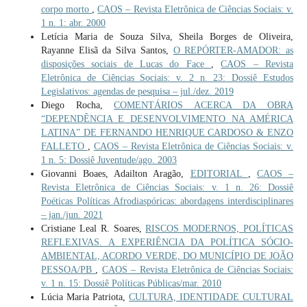
corpo morto
,
CAOS – Revista Eletrônica de Ciências Sociais: v.
1 n. 1: abr. 2000
Letícia Maria de Souza Silva, Sheila Borges de Oliveira,
Rayanne Elisã da Silva Santos,
O REPÓRTER-AMADOR: as
disposições sociais de Lucas do Face
,
CAOS – Revista
Eletrônica de Ciências Sociais: v. 2 n. 23: Dossiê Estudos
Legislativos: agendas de pesquisa – jul./dez. 2019
Diego Rocha,
COMENTÁRIOS ACERCA DA OBRA
“DEPENDÊNCIA E DESENVOLVIMENTO NA AMÉRICA
LATINA” DE FERNANDO HENRIQUE CARDOSO & ENZO
FALLETO
,
CAOS – Revista Eletrônica de Ciências Sociais: v.
1 n. 5: Dossiê Juventude/ago. 2003
Giovanni Boaes, Adailton Aragão,
EDITORIAL
,
CAOS –
Revista Eletrônica de Ciências Sociais: v. 1 n. 26: Dossiê
Poéticas Políticas Afrodiaspóricas: abordagens interdisciplinares
– jan./jun. 2021
Cristiane Leal R. Soares,
RISCOS MODERNOS, POLÍTICAS
REFLEXIVAS. A EXPERIÊNCIA DA POLÍTICA SÓCIO-
AMBIENTAL, ACORDO VERDE, DO MUNICÍPIO DE JOÃO
PESSOA/PB
,
CAOS – Revista Eletrônica de Ciências Sociais:
v. 1 n. 15: Dossiê Políticas Públicas/mar. 2010
Lúcia Maria Patriota,
CULTURA, IDENTIDADE CULTURAL