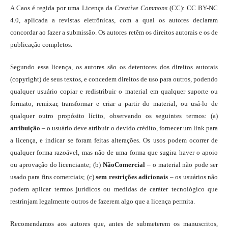
A Caos é regida por uma Licença da
Creative Commons
(CC): CC BY-NC
4.0, aplicada a revistas eletrônicas, com a qual os autores declaram
concordar ao fazer a submissão. Os autores retêm os direitos autorais e os de
publicação completos.
Segundo essa licença, os autores são os detentores dos direitos autorais
(copyright) de seus textos, e concedem direitos de uso para outros, podendo
qualquer usuário copiar e redistribuir o material em qualquer suporte ou
formato, remixar, transformar e criar a partir do material, ou usá-lo de
qualquer outro propósito lícito, observando os seguintes termos: (a)
atribuição
– o usuário deve atribuir o devido crédito, fornecer um link para
a licença, e indicar se foram feitas alterações. Os usos podem ocorrer de
qualquer forma razoável, mas não de uma forma que sugira haver o apoio
ou aprovação do licenciante; (b)
NãoComercial
– o material não pode ser
usado para fins comerciais; (c)
sem restrições adicionais
– os usuários não
podem aplicar termos jurídicos ou medidas de caráter tecnológico que
restrinjam legalmente outros de fazerem algo que a licença permita.
Recomendamos aos autores que, antes de submeterem os manuscritos,