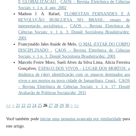
E GLOBALIZAÇÃO
,
CAOS – Revista Eletrônica de Ciências
Sociais: v. 1 n. 4: ago. 2002
Madson J. A. Rafael,
FLORESTAN FERNANDES E A
REVOLUÇÃO BURGUESA NO BRASIL: ensaio de
interpretação sociológica
,
CAOS – Revista Eletrônica de
Ciências Sociais: v. 1 n. 3: Dossiê Sociologia Brasileira/dez.
2001
Francynaldo Jales Ataide de Melo,
O MAL-ESTAR DO CORPO
DISCIPLINADO
,
CAOS – Revista Eletrônica de Ciências
Sociais: v. 1 n. 3: Dossiê Sociologia Brasileira/dez. 2001
Marcelo Freire Moro, Sueli Alves da Silva Lima, Alícia Ferreira
Gonçalves,
ESPAÇO DOS VIVOS – LUGAR DOS MORTOS: a
dinâmica de (des) identificação com os espaços destinados aos
vivos e aos mortos na nova cidade de Jaguaribara, Ceará
,
CAOS
– Revista Eletrônica de Ciências Sociais: v. 1 n. 17: Dossiê
Avaliação de Políticas Sociais/abr. 2011
<<
<
21
22
23
24
25
26
27
28
29
30
>
>>
Você também pode
iniciar uma pesquisa avançada por similaridade
para
este artigo.