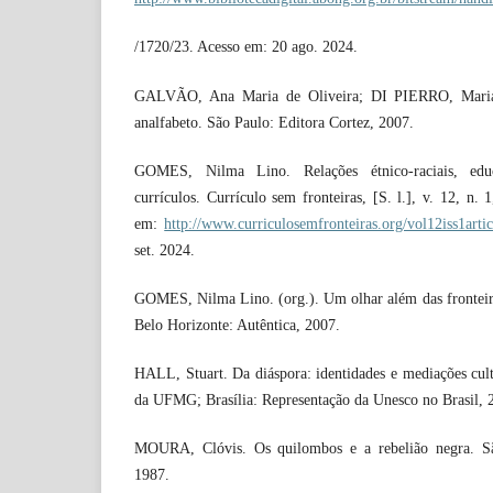
/1720/23. Acesso em: 20 ago. 2024.
GALVÃO, Ana Maria de Oliveira; DI PIERRO, Maria 
analfabeto. São Paulo: Editora Cortez, 2007.
GOMES, Nilma Lino. Relações étnico-raciais, edu
currículos. Currículo sem fronteiras, [S. l.], v. 12, n.
em:
http://www.curriculosemfronteiras.org/vol12iss1arti
set. 2024.
GOMES, Nilma Lino. (org.). Um olhar além das fronteiras
Belo Horizonte: Autêntica, 2007.
HALL, Stuart. Da diáspora: identidades e mediações cult
da UFMG; Brasília: Representação da Unesco no Brasil, 
MOURA, Clóvis. Os quilombos e a rebelião negra. São
1987.