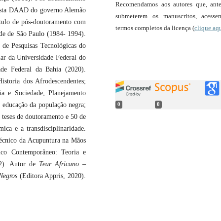
Recomendamos aos autores que, ant
sista DAAD do governo Alemão
submeterem os manuscritos, acess
ítulo de pós-doutoramento com
termos completos da licença (
clique aq
ade de São Paulo (1984- 1994).
o de Pesquisas Tecnológicas do
lar da Universidade Federal do
ade Federal da Bahia (2020).
istoria dos Afrodescendentes;
ia e Sociedade; Planejamento
; educação da população negra;
0
0
 teses de doutoramento e 50 de
ica e a transdisciplinaridade.
écnico da Acupuntura na Mãos
nico Contemporâneo: Teoria e
22). Autor de
Tear Africano
–
 Negros
(Editora Appris, 2020).