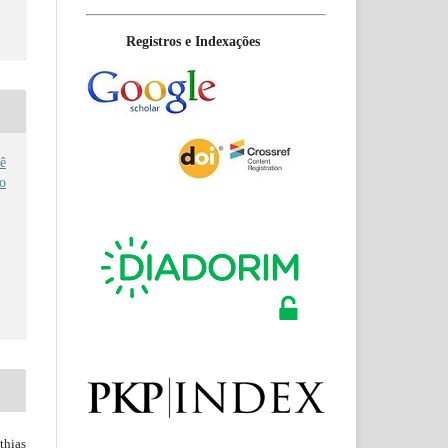
Registros e Indexações
ê
no
hias