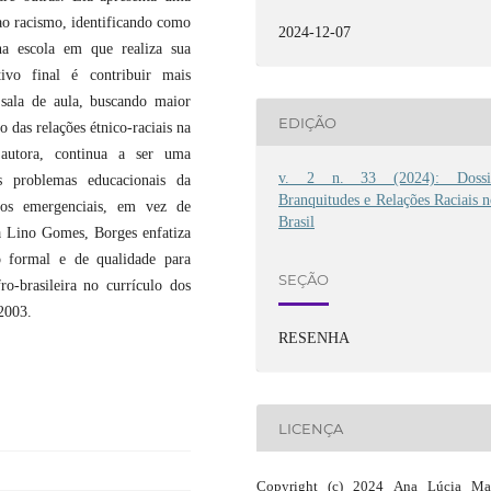
ao racismo, identificando como
2024-12-07
 na escola em que realiza sua
tivo final é contribuir mais
sala de aula, buscando maior
EDIÇÃO
o das relações étnico-raciais na
autora, continua a ser uma
v. 2 n. 33 (2024): Dossi
os problemas educacionais da
Branquitudes e Relações Raciais 
tos emergenciais, em vez de
Brasil
a Lino Gomes, Borges enfatiza
 formal e de qualidade para
SEÇÃO
ro-brasileira no currículo dos
2003.
RESENHA
LICENÇA
Copyright (c) 2024 Ana Lúcia Mat