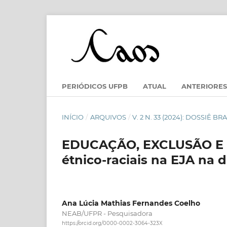
PERIÓDICOS UFPB
ATUAL
ANTERIORES
INÍCIO
/
ARQUIVOS
/
V. 2 N. 33 (2024): DOSSIÊ
EDUCAÇÃO, EXCLUSÃO E RA
étnico-raciais na EJA na
Ana Lúcia Mathias Fernandes Coelho
NEAB/UFPR - Pesquisadora
https://orcid.org/0000-0002-3064-323X