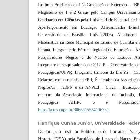
Instituto Brasileiro de Pós-Graduação e Extensão – IB
Magistério de 1 e 2 Graus pelo Campus Universitári
Graduação em Ciências pela Universidade Estadual de L
Aperfeiçoamento em Educação Africanidades Brasi
Universidade de Brasília, UnB (2006). Atualmente
Matemática na Rede Municipal de Ensino de Curitiba e 
Paraná. Integrante do Fórum Regional de Educação – AB
Pesquisadores Negros e do Núcleo de Estudos Afr
Integrante e pesquisadora do OCUPP – Observatório de C
Pedagógicas/UFPR. Integrante também do Erê Yá – Gru
Relações étnico-raciais, UFPR; É membra da Associação 
Negros/as - ABPN e da ANPEd – GT21 – Educação e 
membra da Associação Internacional de Inclusão, In
Pedagógica AIIIPe e é Pesquisad
http://lattes.cnpq.br/3066815584196752
.
Henrique Cunha Junior,
Universidade Feder
Doutor pelo Instituto Politécnico de Lorraine, Nan
Historia (DEA) pela Faculdade de Letras de Nancy, Fr