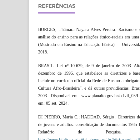
REFERÊNCIAS
BORGES, Thâmara Nayara Alves Pereira. Racismo e ed
análise do ensino para as relações étnico-raciais em uma
(Mestrado em Ensino na Educação Básica) — Universida
2018.
BRASIL. Lei nº 10.639, de 9 de janeiro de 2003. Alt
dezembro de 1996, que estabelece as diretrizes e bas
incluir no currículo oficial da Rede de Ensino a obrigato
Cultura Afro-Brasileira”, e dá outras providências. Bras
2003. Disponível em: www.planalto.gov.br/ccivil_03/L
em: 05 set. 2024.
DI PIERRO, Maria C.; HADDAD, Sérgio . Diretrizes de 
de jovens e adultos: consolidação de documentos 1985
Relatório de Pesquisa. D
http://www.bibliotecadigital.abong.org.br/bitstream/handl