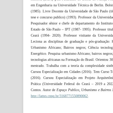
em Engenharia na Universidade Técnica de Berlin. Bol
(1985). Livre Docente da Universidade de São Paulo (t
tese e concurso publico) (1993). Professor da Universid
Pesquisador sênior e chefe de departamento do Institut
Estado de São Paulo – IPT (1987- 1995). Professor titu
Ceará (1994- 2020). Professor visitante da Universid
Leciona as disciplinas de graduação e pós-graduação: H
Urbanismo Africano; Bairros negros; Ciência tecnolog
Energético. Pesquisa urbanismo Africano; bairros negros
tecnologias africanas na Formação do Brasil. Orientou 30
mestrado. Trabalha com a teoria da complexidade sistêm
Cursou Especialização em Cidades (2016). Tem Curso T
(2016). Cursou Especialização em Projeto Arquitetô
Prática (Universidade Federal do Ceará – 2019 a 20
Contos. Autor de
Espaço Publico, Urbanismo e Bairros
http://lattes.cnpq.br/3168771550890062
.