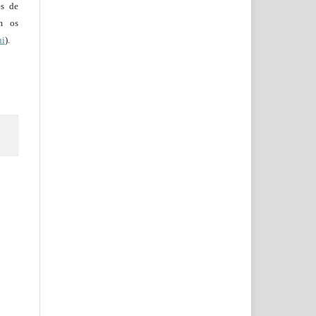
es de
em os
ui
).