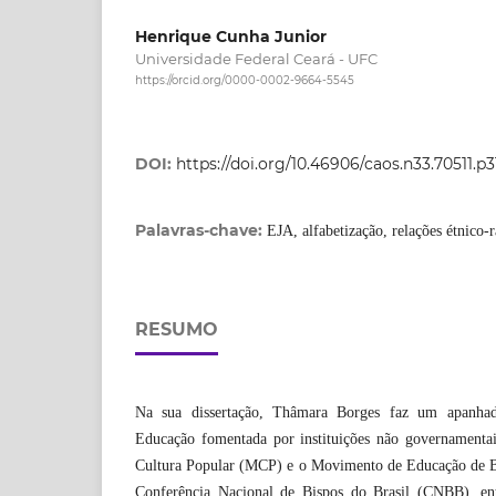
Henrique Cunha Junior
Universidade Federal Ceará - UFC
https://orcid.org/0000-0002-9664-5545
DOI:
https://doi.org/10.46906/caos.n33.70511.p
Palavras-chave:
EJA, alfabetização, relações étnico-
RESUMO
Na sua dissertação, Thâmara Borges faz um apanha
Educação fomentada por instituições não governamenta
Cultura Popular (MCP) e o Movimento de Educação de B
Conferência Nacional de Bispos do Brasil (CNBB), ent