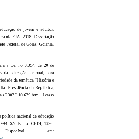
ucação de jovens e adultos:
 escola EJA. 2018. Dissertação
de Federal de Goiás, Goiânia,
era a Lei no 9.394, de 20 de
es da educação nacional, para
riedade da temática “História e
ília: Presidência da República,
eis/2003/L10.639.htm. Acesso
política nacional de educação
-1994. São Paulo: CEDI, 1994.
isponível em:
e/