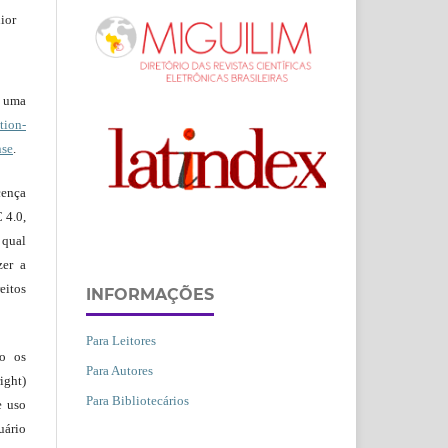
ior
b uma
ion-
nse
.
ença
 4.0,
 qual
zer a
eitos
INFORMAÇÕES
Para Leitores
ão os
Para Autores
ight)
Para Bibliotecários
e uso
uário