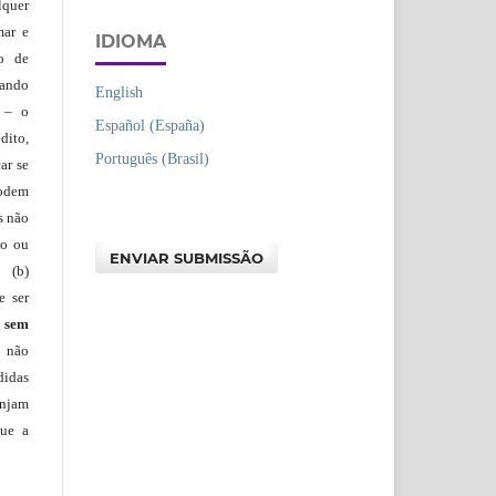
lquer
mar e
IDIOMA
lo de
vando
English
– o
Español (España)
dito,
Português (Brasil)
ar se
podem
s não
io ou
ENVIAR SUBMISSÃO
 (b)
e ser
)
sem
s não
didas
injam
que a