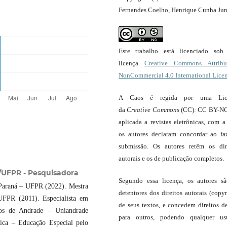
Fernandes Coelho, Henrique Cunha Jun
Este trabalho está licenciado so
licença
Creative Commons Attribut
NonCommercial 4.0 International Lice
A Caos é regida por uma Lic
da
Creative Commons
(CC): CC BY-NC
aplicada a revistas eletrônicas, com a
os autores declaram concordar ao fa
submissão. Os autores retêm os dir
autorais e os de publicação completos.
UFPR - Pesquisadora
Segundo essa licença, os autores s
Paraná – UFPR (2022). Mestra
detentores dos direitos autorais (copyr
UFPR (2011). Especialista em
de seus textos, e concedem direitos d
pos de Andrade – Uniandrade
para outros, podendo qualquer us
ica – Educação Especial pelo