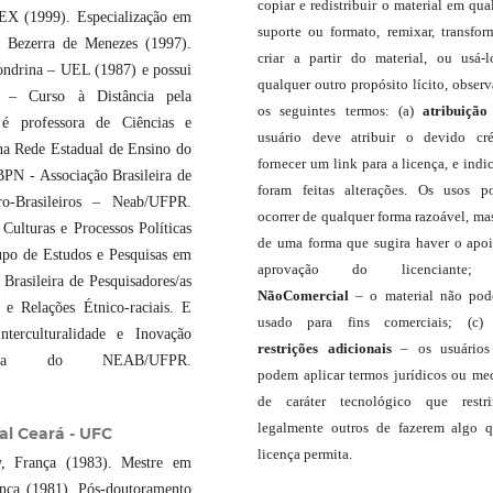
copiar e redistribuir o material em qua
PEX (1999). Especialização em
suporte ou formato, remixar, transfor
o Bezerra de Menezes (1997).
criar a partir do material, ou usá-
ondrina – UEL (1987) e possui
qualquer outro propósito lícito, obser
l – Curso à Distância pela
os seguintes termos: (a)
atribuição
 é professora de Ciências e
usuário deve atribuir o devido cré
na Rede Estadual de Ensino do
fornecer um link para a licença, e indic
PN - Associação Brasileira de
foram feitas alterações. Os usos 
o-Brasileiros – Neab/UFPR.
ocorrer de qualquer forma razoável, ma
ulturas e Processos Políticas
de uma forma que sugira haver o apo
po de Estudos e Pesquisas em
aprovação do licenciante;
Brasileira de Pesquisadores/as
NãoComercial
– o material não pod
Relações Étnico-raciais. E
usado para fins comerciais; (c
terculturalidade e Inovação
restrições adicionais
– os usuário
ora do NEAB/UFPR.
podem aplicar termos jurídicos ou me
de caráter tecnológico que restr
legalmente outros de fazerem algo 
al Ceará - UFC
licença permita.
cy, França (1983). Mestre em
ança (1981). Pós-doutoramento