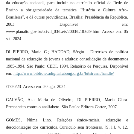
da educação nacional, para incluir no currículo oficial da Rede de
Ensino a obrigatoriedade da temática “História e Cultura Afro-
Brasileira”, e dá outras providências. Brasília: Presidência da República,
2003. Disponível em:
www.planalto.gov.br/ccivil_03/Leis/2003/L10.639.htm. Acesso em: 05
set. 2024.
DI PIERRO, Maria C.; HADDAD, Sérgio . Diretrizes de política
nacional de educação de jovens e adultos: consolidação de documentos
1985-1994. São Paulo: CEDI, 1994. Relatório de Pesquisa. Disponível
em:
http://www.bibliotecadigital.abong.org.br/bitstream/handle/
/1720/23. Acesso em: 20 ago. 2024.
GALVÃO, Ana Maria de Oliveira; DI PIERRO, Maria Clara.
Preconceito contra o analfabeto. São Paulo: Editora Cortez, 2007.
GOMES, Nilma Lino. Relações étnico-raciais, educação e
descolonização dos currículos. Currículo sem fronteiras, [S. l.], v. 12,