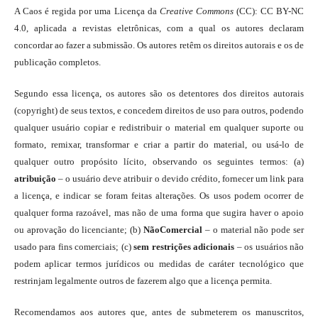
A Caos é regida por uma Licença da
Creative Commons
(CC): CC BY-NC
4.0, aplicada a revistas eletrônicas, com a qual os autores declaram
concordar ao fazer a submissão. Os autores retêm os direitos autorais e os de
publicação completos.
Segundo essa licença, os autores são os detentores dos direitos autorais
(copyright) de seus textos, e concedem direitos de uso para outros, podendo
qualquer usuário copiar e redistribuir o material em qualquer suporte ou
formato, remixar, transformar e criar a partir do material, ou usá-lo de
qualquer outro propósito lícito, observando os seguintes termos: (a)
atribuição
– o usuário deve atribuir o devido crédito, fornecer um link para
a licença, e indicar se foram feitas alterações. Os usos podem ocorrer de
qualquer forma razoável, mas não de uma forma que sugira haver o apoio
ou aprovação do licenciante; (b)
NãoComercial
– o material não pode ser
usado para fins comerciais; (c)
sem restrições adicionais
– os usuários não
podem aplicar termos jurídicos ou medidas de caráter tecnológico que
restrinjam legalmente outros de fazerem algo que a licença permita.
Recomendamos aos autores que, antes de submeterem os manuscritos,