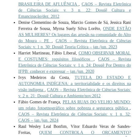
BRASILEIRA DE AFLUÊNCIA
,
CAOS – Revista Eletrônica
de Ciências Sociais: v. 3 n. 22: Dossiê Cultura e
Emancipação/dez. 2012
Denise Clementino de Souza, Marcio Gomes de Sá, Jessica Rani
Ferreira de Sousa, Myrna Suely Silva Lorêto,
ONDE ESTÃO
AS MULHERES? Os lugares das artesãs na comunidade do Alto
do Moura – PE
,
CAOS – Revista Eletrônica de Ciências
Sociais: v. 1 n. 30: Dossiê Teoria Crítica – jan./jun. 2023
Harriet Martineau, Fábio Liberal,
COMO OBSERVAR MORAL
E COSTUMES: requisitos filosóficos
,
CAOS – Revista
Eletrônica de Ciências Sociais: v. 1 n. 24: Dossiê Por Dentro do
IFPB: conhecer e expressar – jan./jun. 2020
Ivys Medeiros da Costa,
TUTELA DO ESTADO E
AUTONOMIA INDÍGENA: a territorialidade e os direitos na
visão indígena
,
CAOS – Revista Eletrônica de Ciências Sociais:
v. 2 n. 21: Dossiê Cultura e Ambiente/nov.2012
Fábio Gomes de França,
PELAS RUAS DO VELHO MUNDO:
um relato fotoetnográfico sobre pobreza e segurança pública
,
CAOS – Revista Eletrônica de Ciências Sociais: v. 1 n. 32:
CAOS – jan./jun. 2024
Raul Wesley Leal Bonfim, Vítor Eduardo Veras de Sandes-
Freitas,
QUEM CONTROLA O ORÇAMENTO?