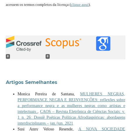
acessem os termos completos da licença (
clique aqui
).
0
0
Artigos Semelhantes
Monica Pereira de Santana,
MULHERES NEGRAS,
PERFORMANCE NEGRA E REINVENÇÕES: reflexões sobre
a performance negra e as mulheres negras como artistas e
intelectuais
,
CAOS – Revista Eletrônica de Ciências Sociais: v.
1 n. 26: Dossiê Poéticas Políticas Afrodiaspóricas: abordagens
interdisciplinares – jan./jun. 2021
Susi Anny Veloso Resende,
A NOVA SOCIEDADE