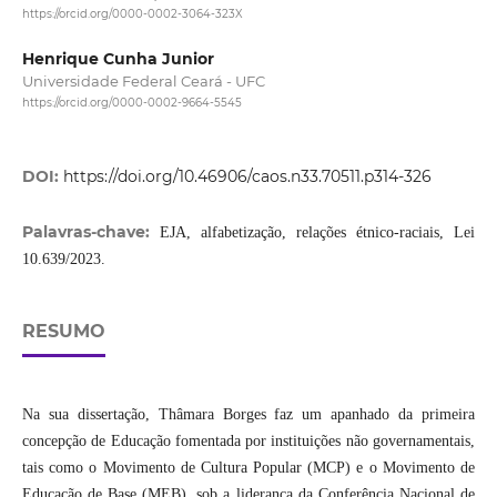
https://orcid.org/0000-0002-3064-323X
Henrique Cunha Junior
Universidade Federal Ceará - UFC
https://orcid.org/0000-0002-9664-5545
DOI:
https://doi.org/10.46906/caos.n33.70511.p314-326
Palavras-chave:
EJA, alfabetização, relações étnico-raciais, Lei
10.639/2023.
RESUMO
Na sua dissertação, Thâmara Borges faz um apanhado da primeira
concepção de Educação fomentada por instituições não governamentais,
tais como o Movimento de Cultura Popular (MCP) e o Movimento de
Educação de Base (MEB), sob a liderança da Conferência Nacional de