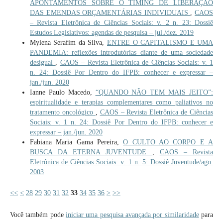
APONTAMENTOS SOBRE O TIMING DE LIBERAÇÃO
DAS EMENDAS ORÇAMENTÁRIAS INDIVIDUAIS
,
CAOS
– Revista Eletrônica de Ciências Sociais: v. 2 n. 23: Dossiê
Estudos Legislativos: agendas de pesquisa – jul./dez. 2019
Mylena Serafim da Silva,
ENTRE O CAPITALISMO E UMA
PANDEMIA: reflexões introdutórias diante de uma sociedade
desigual
,
CAOS – Revista Eletrônica de Ciências Sociais: v. 1
n. 24: Dossiê Por Dentro do IFPB: conhecer e expressar –
jan./jun. 2020
Ianne Paulo Macedo,
“QUANDO NÃO TEM MAIS JEITO”:
espiritualidade e terapias complementares como paliativos no
tratamento oncológico
,
CAOS – Revista Eletrônica de Ciências
Sociais: v. 1 n. 24: Dossiê Por Dentro do IFPB: conhecer e
expressar – jan./jun. 2020
Fabiana Maria Gama Pereira,
O CULTO AO CORPO E A
BUSCA DA ETERNA JUVENTUDE
,
CAOS – Revista
Eletrônica de Ciências Sociais: v. 1 n. 5: Dossiê Juventude/ago.
2003
<<
<
28
29
30
31
32
33
34
35
36
>
>>
Você também pode
iniciar uma pesquisa avançada por similaridade
para