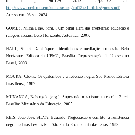
n. 1, p. 98-109, 2012. Disponível em:
http://www.curriculosemfronteiras.org/vol12iss1articles/gomes.pdf
.
Acesso em: 03 set. 2024.
GOMES, Nilma Lino. (org.). Um olhar além das fronteiras: educação e
relações raciais. Belo Horizonte: Autêntica, 2007.
HALL, Stuart. Da diáspora: identidades e mediações culturais. Belo
Horizonte: Editora da UFMG; Brasília: Representação da Unesco no
Brasil, 2003.
MOURA, Clóvis. Os quilombos e a rebelião negra. São Paulo: Editora
Brasiliense, 1987.
MUNANGA, Kabengele (org.). Superando o racismo na escola. 2. ed.
Brasília: Ministério da Educação, 2005.
REIS, João José; SILVA, Eduardo. Negociação e conflito: a resistência
negra no Brasil escravista. São Paulo: Companhia das letras, 1989.