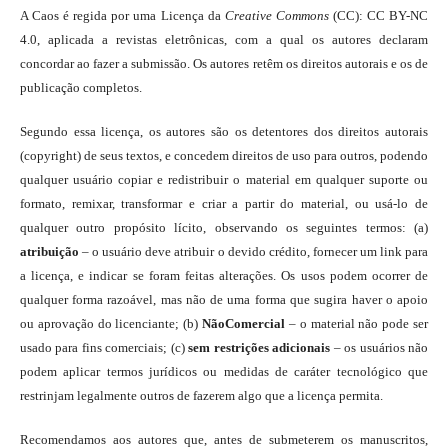
A Caos é regida por uma Licença da
Creative Commons
(CC): CC BY-NC
4.0, aplicada a revistas eletrônicas, com a qual os autores declaram
concordar ao fazer a submissão. Os autores retêm os direitos autorais e os de
publicação completos.
Segundo essa licença, os autores são os detentores dos direitos autorais
(copyright) de seus textos, e concedem direitos de uso para outros, podendo
qualquer usuário copiar e redistribuir o material em qualquer suporte ou
formato, remixar, transformar e criar a partir do material, ou usá-lo de
qualquer outro propósito lícito, observando os seguintes termos: (a)
atribuição
– o usuário deve atribuir o devido crédito, fornecer um link para
a licença, e indicar se foram feitas alterações. Os usos podem ocorrer de
qualquer forma razoável, mas não de uma forma que sugira haver o apoio
ou aprovação do licenciante; (b)
NãoComercial
– o material não pode ser
usado para fins comerciais; (c)
sem restrições adicionais
– os usuários não
podem aplicar termos jurídicos ou medidas de caráter tecnológico que
restrinjam legalmente outros de fazerem algo que a licença permita.
Recomendamos aos autores que, antes de submeterem os manuscritos,