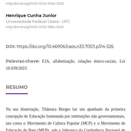
https://orcid.org/0000-0002-3064-323X
Henrique Cunha Junior
Universidade Federal Ceará - UFC
https://orcid.org/0000-0002-9664-5545
DOI:
https://doi.org/10.46906/caos.n33.70511.p314-326
Palavras-chave:
EJA, alfabetização, relações étnico-raciais, Lei
10.639/2023.
RESUMO
Na sua dissertação, Thâmara Borges faz um apanhado da primeira
concepção de Educação fomentada por instituições não governamentais,
tais como o Movimento de Cultura Popular (MCP) e o Movimento de
Educação de Base (MEB), sob a liderança da Conferência Nacional de