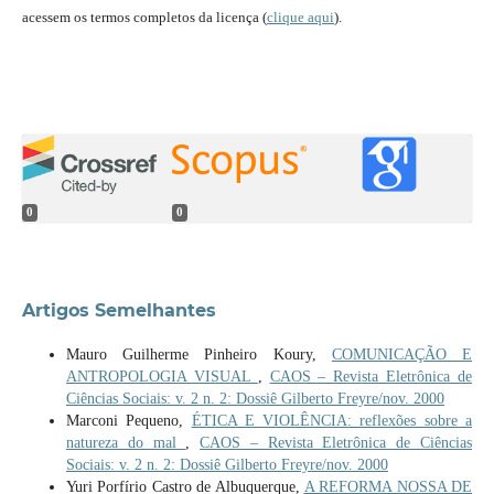
acessem os termos completos da licença (
clique aqui
).
0
0
Artigos Semelhantes
Mauro Guilherme Pinheiro Koury,
COMUNICAÇÃO E
ANTROPOLOGIA VISUAL
,
CAOS – Revista Eletrônica de
Ciências Sociais: v. 2 n. 2: Dossiê Gilberto Freyre/nov. 2000
Marconi Pequeno,
ÉTICA E VIOLÊNCIA: reflexões sobre a
natureza do mal
,
CAOS – Revista Eletrônica de Ciências
Sociais: v. 2 n. 2: Dossiê Gilberto Freyre/nov. 2000
Yuri Porfírio Castro de Albuquerque,
A REFORMA NOSSA DE