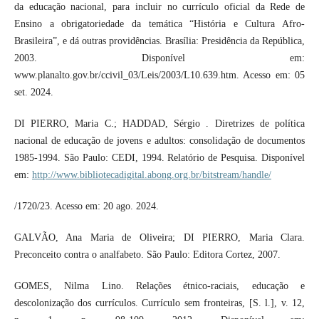
da educação nacional, para incluir no currículo oficial da Rede de
Ensino a obrigatoriedade da temática “História e Cultura Afro-
Brasileira”, e dá outras providências. Brasília: Presidência da República,
2003. Disponível em:
www.planalto.gov.br/ccivil_03/Leis/2003/L10.639.htm. Acesso em: 05
set. 2024.
DI PIERRO, Maria C.; HADDAD, Sérgio . Diretrizes de política
nacional de educação de jovens e adultos: consolidação de documentos
1985-1994. São Paulo: CEDI, 1994. Relatório de Pesquisa. Disponível
em:
http://www.bibliotecadigital.abong.org.br/bitstream/handle/
/1720/23. Acesso em: 20 ago. 2024.
GALVÃO, Ana Maria de Oliveira; DI PIERRO, Maria Clara.
Preconceito contra o analfabeto. São Paulo: Editora Cortez, 2007.
GOMES, Nilma Lino. Relações étnico-raciais, educação e
descolonização dos currículos. Currículo sem fronteiras, [S. l.], v. 12,