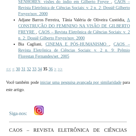
SENHORES: visões do índio em Gilberto Freyre
,
CAOS –
Revista Eletrônica de Ciências Sociais: v. 2 n. 2: Dossiê Gilberto
Freyre/nov. 2000
Adjane Barros Ferreira, Tânia Valéria de Oliveira Custódia,
A
CONSTRUÇÃO DO FEMININO NA VISÃO DE GILBERTO
FREYRE
,
CAOS – Revista Eletrônica de Ciências Sociais: v. 2
n. 2: Dossiê Gilberto Freyre/nov. 2000
Bia Cagliani,
CINEMA E PÓS-HUMANISMO
,
CAOS –
Revista Eletrônica de Ciências Sociais: v. 2 n. 9: Prêmio
Florestan Fernandes/set. 2005
<<
<
30
31
32
33
34
35
36
>
>>
Você também pode
iniciar uma pesquisa avançada por similaridade
para
este artigo.
Siga-nos:
CAOS – REVISTA ELETRÔNICA DE CIÊNCIAS