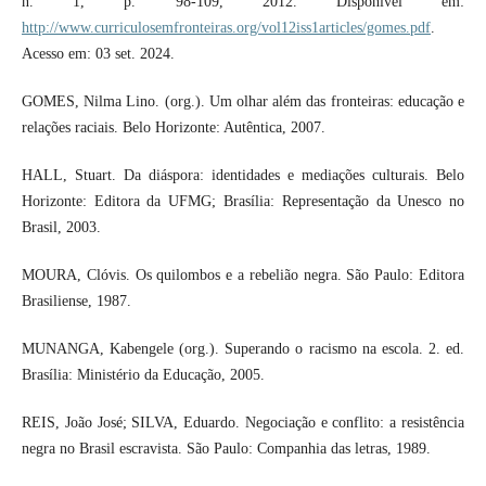
n. 1, p. 98-109, 2012. Disponível em:
http://www.curriculosemfronteiras.org/vol12iss1articles/gomes.pdf
.
Acesso em: 03 set. 2024.
GOMES, Nilma Lino. (org.). Um olhar além das fronteiras: educação e
relações raciais. Belo Horizonte: Autêntica, 2007.
HALL, Stuart. Da diáspora: identidades e mediações culturais. Belo
Horizonte: Editora da UFMG; Brasília: Representação da Unesco no
Brasil, 2003.
MOURA, Clóvis. Os quilombos e a rebelião negra. São Paulo: Editora
Brasiliense, 1987.
MUNANGA, Kabengele (org.). Superando o racismo na escola. 2. ed.
Brasília: Ministério da Educação, 2005.
REIS, João José; SILVA, Eduardo. Negociação e conflito: a resistência
negra no Brasil escravista. São Paulo: Companhia das letras, 1989.