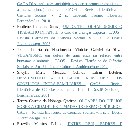
CADA DIA: reflexões sociológicas sobre o neopentecostalismo e
a ascese (intra)mundana
,
CAOS – Revista Eletrônica de
Ciências Sociais: v. 2 n. Especial: Prêmio Florestan
Fernandes/jun. 2010
Emilene Leite de Sousa,
UM OUTRO OLHAR SOBRE O
TRABALHO INFANTIL: o caso das crianças Capuxu
,
CAOS –
Revista Eletrônica de Ciências Sociais: v. 1 n. 5: Dossiê
Juventude/ago. 2003
Joelma Batista do Nascimento, Vinicius Gabriel da Silva,
VEGANISMO: em defesa de uma ética na relação entre
humanos e animais
,
CAOS – Revista Eletrônica de Ciências
Sociais: v. 2 n. 21: Dossiê Cultura e Ambiente/nov.2012
Sheylla Maria Mendes, Celinda Lilian Letelier,
DESVENDANDO A DELEGACIA DA MULHER E OS
CONFLITOS INTRA-FAMILIARES
,
CAOS – Revista
Eletrônica de Ciências Sociais: v. 1 n. 3: Dossiê Sociologia
Brasileira/dez. 2001
Tereza Correia da Nóbrega Queiroz,
OLHARES DO HIP HOP
SOBRE A CIDADE: RETOMADAS DO ESPAÇO PÚBLICO
,
CAOS – Revista Eletrônica de Ciências Sociais: v. 1 n. 5: Dossiê
Juventude/ago. 2003
Estevão Martins Palitot,
ENTRE REIS, PADRES E