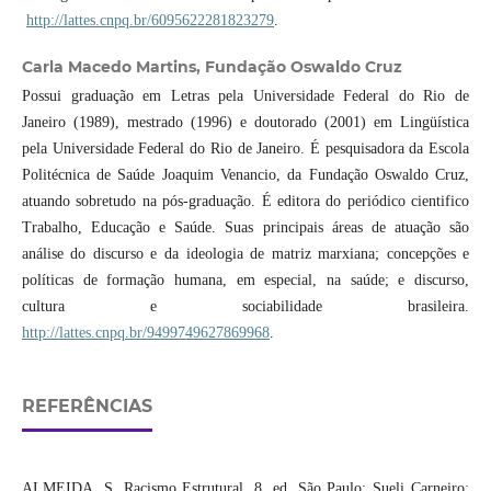
http://lattes.cnpq.br/6095622281823279
.
Carla Macedo Martins,
Fundação Oswaldo Cruz
Possui graduação em Letras pela Universidade Federal do Rio de
Janeiro (1989), mestrado (1996) e doutorado (2001) em Lingüística
pela Universidade Federal do Rio de Janeiro. É pesquisadora da Escola
Politécnica de Saúde Joaquim Venancio, da Fundação Oswaldo Cruz,
atuando sobretudo na pós-graduação. É editora do periódico cientifico
Trabalho, Educação e Saúde. Suas principais áreas de atuação são
análise do discurso e da ideologia de matriz marxiana; concepções e
políticas de formação humana, em especial, na saúde; e discurso,
cultura e sociabilidade brasileira.
http://lattes.cnpq.br/9499749627869968
.
REFERÊNCIAS
ALMEIDA, S. Racismo Estrutural. 8. ed. São Paulo: Sueli Carneiro;