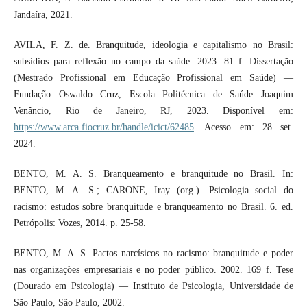
Jandaíra, 2021.
AVILA, F. Z. de. Branquitude, ideologia e capitalismo no Brasil:
subsídios para reflexão no campo da saúde. 2023. 81 f. Dissertação
(Mestrado Profissional em Educação Profissional em Saúde) —
Fundação Oswaldo Cruz, Escola Politécnica de Saúde Joaquim
Venâncio, Rio de Janeiro, RJ, 2023. Disponível em:
https://www.arca.fiocruz.br/handle/icict/62485
. Acesso em: 28 set.
2024.
BENTO, M. A. S. Branqueamento e branquitude no Brasil. In:
BENTO, M. A. S.; CARONE, Iray (org.). Psicologia social do
racismo: estudos sobre branquitude e branqueamento no Brasil. 6. ed.
Petrópolis: Vozes, 2014. p. 25-58.
BENTO, M. A. S. Pactos narcísicos no racismo: branquitude e poder
nas organizações empresariais e no poder público. 2002. 169 f. Tese
(Dourado em Psicologia) — Instituto de Psicologia, Universidade de
São Paulo, São Paulo, 2002.