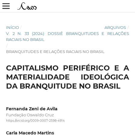
INÍCIO
/
ARQUIVOS
/
V. 2 N. 33 (2024): DOSSIÊ BRANQUITUDES E RELAÇÕES
RACIAIS NO BRASIL
/
BRANQUITUDES E RELAÇÕES RACIAIS NO BRASIL
CAPITALISMO PERIFÉRICO E A
MATERIALIDADE IDEOLÓGICA
DA BRANQUITUDE NO BRASIL
Fernanda Zeni de Avila
Fundação Oswaldo Cruz
https://orcid.org/0009-0007-2598-4914
Carla Macedo Martins