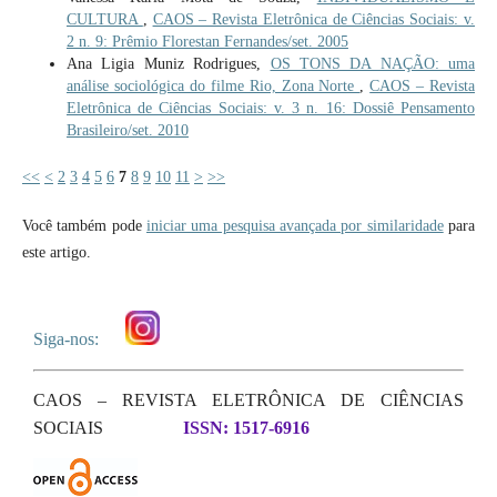
CULTURA
,
CAOS – Revista Eletrônica de Ciências Sociais: v.
2 n. 9: Prêmio Florestan Fernandes/set. 2005
Ana Ligia Muniz Rodrigues,
OS TONS DA NAÇÃO: uma
análise sociológica do filme Rio, Zona Norte
,
CAOS – Revista
Eletrônica de Ciências Sociais: v. 3 n. 16: Dossiê Pensamento
Brasileiro/set. 2010
<<
<
2
3
4
5
6
7
8
9
10
11
>
>>
Você também pode
iniciar uma pesquisa avançada por similaridade
para
este artigo.
Siga-nos:
CAOS – REVISTA ELETRÔNICA DE CIÊNCIAS
SOCIAIS
ISSN: 1517-6916