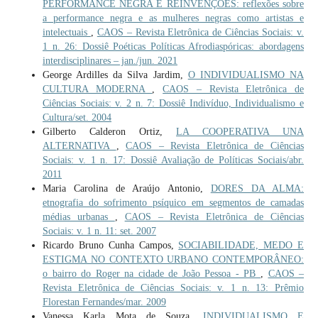
PERFORMANCE NEGRA E REINVENÇÕES: reflexões sobre
a performance negra e as mulheres negras como artistas e
intelectuais
,
CAOS – Revista Eletrônica de Ciências Sociais: v.
1 n. 26: Dossiê Poéticas Políticas Afrodiaspóricas: abordagens
interdisciplinares – jan./jun. 2021
George Ardilles da Silva Jardim,
O INDIVIDUALISMO NA
CULTURA MODERNA
,
CAOS – Revista Eletrônica de
Ciências Sociais: v. 2 n. 7: Dossiê Indivíduo, Individualismo e
Cultura/set. 2004
Gilberto Calderon Ortiz,
LA COOPERATIVA UNA
ALTERNATIVA
,
CAOS – Revista Eletrônica de Ciências
Sociais: v. 1 n. 17: Dossiê Avaliação de Políticas Sociais/abr.
2011
Maria Carolina de Araújo Antonio,
DORES DA ALMA:
etnografia do sofrimento psíquico em segmentos de camadas
médias urbanas
,
CAOS – Revista Eletrônica de Ciências
Sociais: v. 1 n. 11: set. 2007
Ricardo Bruno Cunha Campos,
SOCIABILIDADE, MEDO E
ESTIGMA NO CONTEXTO URBANO CONTEMPORÂNEO:
o bairro do Roger na cidade de João Pessoa - PB
,
CAOS –
Revista Eletrônica de Ciências Sociais: v. 1 n. 13: Prêmio
Florestan Fernandes/mar. 2009
Vanessa Karla Mota de Souza,
INDIVIDUALISMO E