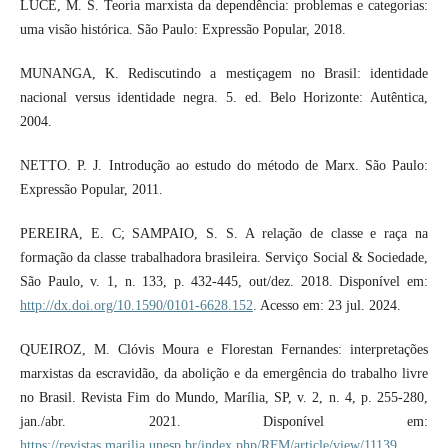
LUCE, M. S. Teoria marxista da dependência: problemas e categorias:
uma visão histórica. São Paulo: Expressão Popular, 2018.
MUNANGA, K. Rediscutindo a mestiçagem no Brasil: identidade
nacional versus identidade negra. 5. ed. Belo Horizonte: Autêntica,
2004.
NETTO. P. J. Introdução ao estudo do método de Marx. São Paulo:
Expressão Popular, 2011.
PEREIRA, E. C; SAMPAIO, S. S. A relação de classe e raça na
formação da classe trabalhadora brasileira. Serviço Social & Sociedade,
São Paulo, v. 1, n. 133, p. 432-445, out/dez. 2018. Disponível em:
http://dx.doi.org/10.1590/0101-6628.152
. Acesso em: 23 jul. 2024.
QUEIROZ, M. Clóvis Moura e Florestan Fernandes: interpretações
marxistas da escravidão, da abolição e da emergência do trabalho livre
no Brasil. Revista Fim do Mundo, Marília, SP, v. 2, n. 4, p. 255-280,
jan./abr. 2021. Disponível em:
https://revistas.marilia.unesp.br/index.php/RFM/article/view/11139
.