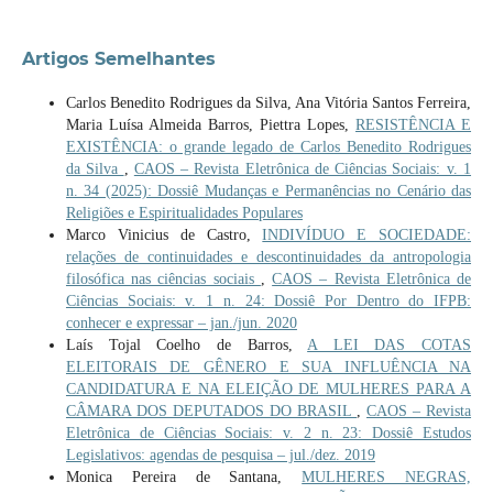
Artigos Semelhantes
Carlos Benedito Rodrigues da Silva, Ana Vitória Santos Ferreira,
Maria Luísa Almeida Barros, Piettra Lopes,
RESISTÊNCIA E
EXISTÊNCIA: o grande legado de Carlos Benedito Rodrigues
da Silva
,
CAOS – Revista Eletrônica de Ciências Sociais: v. 1
n. 34 (2025): Dossiê Mudanças e Permanências no Cenário das
Religiões e Espiritualidades Populares
Marco Vinicius de Castro,
INDIVÍDUO E SOCIEDADE:
relações de continuidades e descontinuidades da antropologia
filosófica nas ciências sociais
,
CAOS – Revista Eletrônica de
Ciências Sociais: v. 1 n. 24: Dossiê Por Dentro do IFPB:
conhecer e expressar – jan./jun. 2020
Laís Tojal Coelho de Barros,
A LEI DAS COTAS
ELEITORAIS DE GÊNERO E SUA INFLUÊNCIA NA
CANDIDATURA E NA ELEIÇÃO DE MULHERES PARA A
CÂMARA DOS DEPUTADOS DO BRASIL
,
CAOS – Revista
Eletrônica de Ciências Sociais: v. 2 n. 23: Dossiê Estudos
Legislativos: agendas de pesquisa – jul./dez. 2019
Monica Pereira de Santana,
MULHERES NEGRAS,