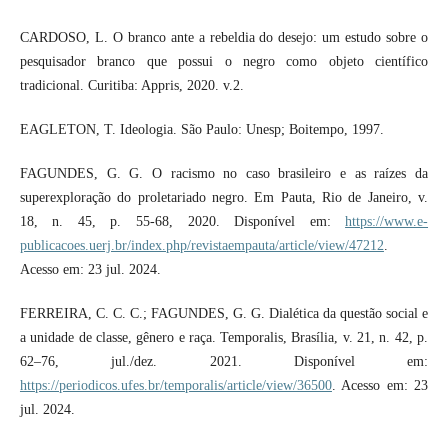
CARDOSO, L. O branco ante a rebeldia do desejo: um estudo sobre o
pesquisador branco que possui o negro como objeto científico
tradicional. Curitiba: Appris, 2020. v.2.
EAGLETON, T. Ideologia. São Paulo: Unesp; Boitempo, 1997.
FAGUNDES, G. G. O racismo no caso brasileiro e as raízes da
superexploração do proletariado negro. Em Pauta, Rio de Janeiro, v.
18, n. 45, p. 55-68, 2020. Disponível em:
https://www.e-
publicacoes.uerj.br/index.php/revistaempauta/article/view/47212
.
Acesso em: 23 jul. 2024.
FERREIRA, C. C. C.; FAGUNDES, G. G. Dialética da questão social e
a unidade de classe, gênero e raça. Temporalis, Brasília, v. 21, n. 42, p.
62–76, jul./dez. 2021. Disponível em:
https://periodicos.ufes.br/temporalis/article/view/36500
. Acesso em: 23
jul. 2024.