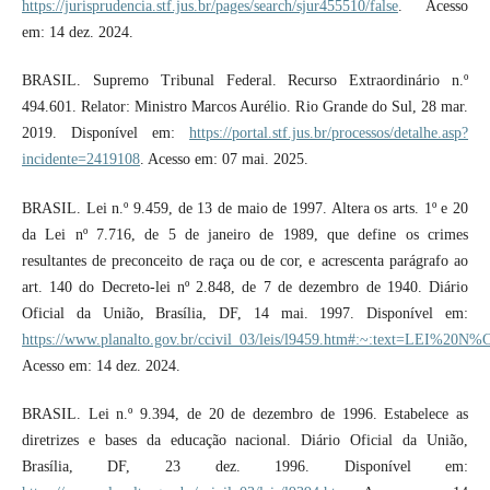
https://jurisprudencia.stf.jus.br/pages/search/sjur455510/false
. Acesso
em: 14 dez. 2024.
BRASIL. Supremo Tribunal Federal. Recurso Extraordinário n.º
494.601. Relator: Ministro Marcos Aurélio. Rio Grande do Sul, 28 mar.
2019. Disponível em:
https://portal.stf.jus.br/processos/detalhe.asp?
incidente=2419108
. Acesso em: 07 mai. 2025.
BRASIL. Lei n.º 9.459, de 13 de maio de 1997. Altera os arts. 1º e 20
da Lei nº 7.716, de 5 de janeiro de 1989, que define os crimes
resultantes de preconceito de raça ou de cor, e acrescenta parágrafo ao
art. 140 do Decreto-lei nº 2.848, de 7 de dezembro de 1940. Diário
Oficial da União, Brasília, DF, 14 mai. 1997. Disponível em:
https://www.planalto.gov.br/ccivil_03/leis/l9459.htm#:~:text=
Acesso em: 14 dez. 2024.
BRASIL. Lei n.º 9.394, de 20 de dezembro de 1996. Estabelece as
diretrizes e bases da educação nacional. Diário Oficial da União,
Brasília, DF, 23 dez. 1996. Disponível em: