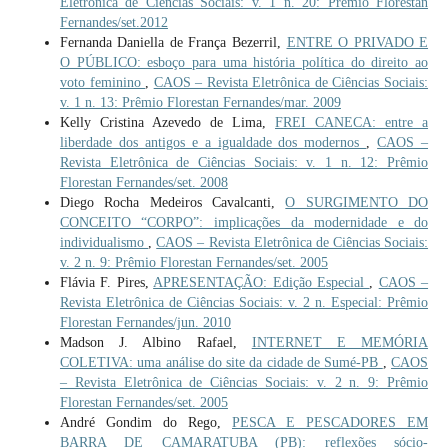
Eletrônica de Ciências Sociais: v. 1 n. 20: Prêmio Florestan
Fernandes/set.2012
Fernanda Daniella de França Bezerril,
ENTRE O PRIVADO E
O PÚBLICO: esboço para uma história política do direito ao
voto feminino
,
CAOS – Revista Eletrônica de Ciências Sociais:
v. 1 n. 13: Prêmio Florestan Fernandes/mar. 2009
Kelly Cristina Azevedo de Lima,
FREI CANECA: entre a
liberdade dos antigos e a igualdade dos modernos
,
CAOS –
Revista Eletrônica de Ciências Sociais: v. 1 n. 12: Prêmio
Florestan Fernandes/set. 2008
Diego Rocha Medeiros Cavalcanti,
O SURGIMENTO DO
CONCEITO “CORPO”: implicações da modernidade e do
individualismo
,
CAOS – Revista Eletrônica de Ciências Sociais:
v. 2 n. 9: Prêmio Florestan Fernandes/set. 2005
Flávia F. Pires,
APRESENTAÇÃO: Edição Especial
,
CAOS –
Revista Eletrônica de Ciências Sociais: v. 2 n. Especial: Prêmio
Florestan Fernandes/jun. 2010
Madson J. Albino Rafael,
INTERNET E MEMÓRIA
COLETIVA: uma análise do site da cidade de Sumé-PB
,
CAOS
– Revista Eletrônica de Ciências Sociais: v. 2 n. 9: Prêmio
Florestan Fernandes/set. 2005
André Gondim do Rego,
PESCA E PESCADORES EM
BARRA DE CAMARATUBA (PB): reflexões sócio-