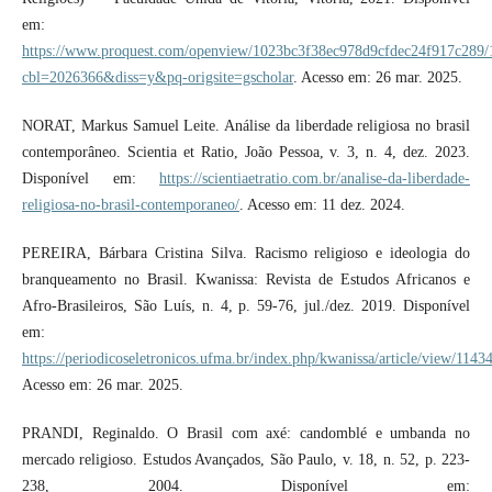
em:
https://www.proquest.com/openview/1023bc3f38ec978d9cfdec24f917c289/
cbl=2026366&diss=y&pq-origsite=gscholar
. Acesso em: 26 mar. 2025.
NORAT, Markus Samuel Leite. Análise da liberdade religiosa no brasil
contemporâneo. Scientia et Ratio, João Pessoa, v. 3, n. 4, dez. 2023.
Disponível em:
https://scientiaetratio.com.br/analise-da-liberdade-
religiosa-no-brasil-contemporaneo/
. Acesso em: 11 dez. 2024.
PEREIRA, Bárbara Cristina Silva. Racismo religioso e ideologia do
branqueamento no Brasil. Kwanissa: Revista de Estudos Africanos e
Afro-Brasileiros, São Luís, n. 4, p. 59-76, jul./dez. 2019. Disponível
em:
https://periodicoseletronicos.ufma.br/index.php/kwanissa/article/view/1143
Acesso em: 26 mar. 2025.
PRANDI, Reginaldo. O Brasil com axé: candomblé e umbanda no
mercado religioso. Estudos Avançados, São Paulo, v. 18, n. 52, p. 223-
238, 2004. Disponível em: