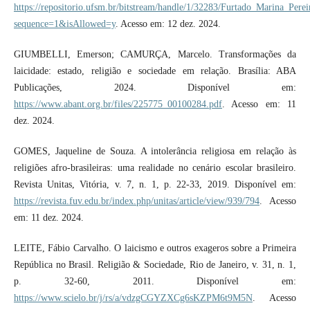
https://repositorio.ufsm.br/bitstream/handle/1/32283/Furtado_Marina_Per
sequence=1&isAllowed=y
. Acesso em: 12 dez. 2024.
GIUMBELLI, Emerson; CAMURÇA, Marcelo. Transformações da
laicidade: estado, religião e sociedade em relação. Brasília: ABA
Publicações, 2024. Disponível em:
https://www.abant.org.br/files/225775_00100284.pdf
. Acesso em: 11
dez. 2024.
GOMES, Jaqueline de Souza. A intolerância religiosa em relação às
religiões afro-brasileiras: uma realidade no cenário escolar brasileiro.
Revista Unitas, Vitória, v. 7, n. 1, p. 22-33, 2019. Disponível em:
https://revista.fuv.edu.br/index.php/unitas/article/view/939/794
. Acesso
em: 11 dez. 2024.
LEITE, Fábio Carvalho. O laicismo e outros exageros sobre a Primeira
República no Brasil. Religião & Sociedade, Rio de Janeiro, v. 31, n. 1,
p. 32-60, 2011. Disponível em:
https://www.scielo.br/j/rs/a/vdzgCGYZXCg6sKZPM6t9M5N
. Acesso