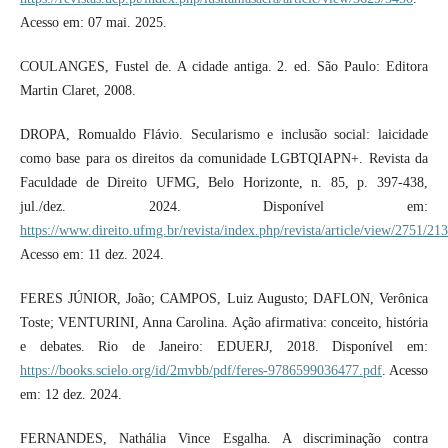
Acesso em: 07 mai. 2025.
COULANGES, Fustel de. A cidade antiga. 2. ed. São Paulo: Editora
Martin Claret, 2008.
DROPA, Romualdo Flávio. Secularismo e inclusão social: laicidade
como base para os direitos da comunidade LGBTQIAPN+. Revista da
Faculdade de Direito UFMG, Belo Horizonte, n. 85, p. 397-438,
jul./dez. 2024. Disponível em:
https://www.direito.ufmg.br/revista/index.php/revista/article/view/2751/21
Acesso em: 11 dez. 2024.
FERES JÚNIOR, João; CAMPOS, Luiz Augusto; DAFLON, Verônica
Toste; VENTURINI, Anna Carolina. Ação afirmativa: conceito, história
e debates. Rio de Janeiro: EDUERJ, 2018. Disponível em:
https://books.scielo.org/id/2mvbb/pdf/feres-9786599036477.pdf
. Acesso
em: 12 dez. 2024.
FERNANDES, Nathália Vince Esgalha. A discriminação contra