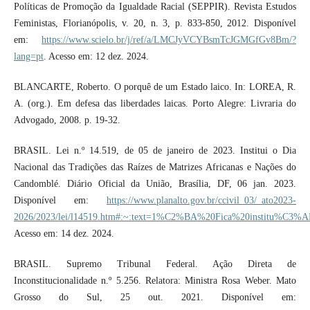
Políticas de Promoção da Igualdade Racial (SEPPIR). Revista Estudos
Feministas, Florianópolis, v. 20, n. 3, p. 833-850, 2012. Disponível
em:
https://www.scielo.br/j/ref/a/LMCJyVCYBsmTcJGMGfGv8Bm/?
lang=pt
. Acesso em: 12 dez. 2024.
BLANCARTE, Roberto. O porquê de um Estado laico. In: LOREA, R.
A. (org.). Em defesa das liberdades laicas. Porto Alegre: Livraria do
Advogado, 2008. p. 19-32.
BRASIL. Lei n.º 14.519, de 05 de janeiro de 2023. Institui o Dia
Nacional das Tradições das Raízes de Matrizes Africanas e Nações do
Candomblé. Diário Oficial da União, Brasília, DF, 06 jan. 2023.
Disponível em:
https://www.planalto.gov.br/ccivil_03/_ato2023-
2026/2023/lei/l14519.htm#:~:text=1%C2%BA%20Fica%20institu
Acesso em: 14 dez. 2024.
BRASIL. Supremo Tribunal Federal. Ação Direta de
Inconstitucionalidade n.º 5.256. Relatora: Ministra Rosa Weber. Mato
Grosso do Sul, 25 out. 2021. Disponível em: