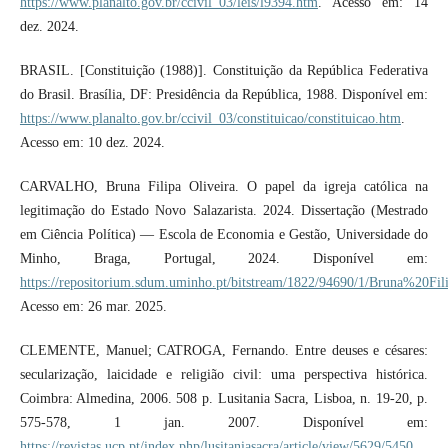
https://www.planalto.gov.br/ccivil_03/leis/l9394.htm
. Acesso em: 14
dez. 2024.
BRASIL. [Constituição (1988)]. Constituição da República Federativa
do Brasil. Brasília, DF: Presidência da República, 1988. Disponível em:
https://www.planalto.gov.br/ccivil_03/constituicao/constituicao.htm
.
Acesso em: 10 dez. 2024.
CARVALHO, Bruna Filipa Oliveira. O papel da igreja católica na
legitimação do Estado Novo Salazarista. 2024. Dissertação (Mestrado
em Ciência Política) — Escola de Economia e Gestão, Universidade do
Minho, Braga, Portugal, 2024. Disponível em:
https://repositorium.sdum.uminho.pt/bitstream/1822/94690/1/Bruna%20Fi
Acesso em: 26 mar. 2025.
CLEMENTE, Manuel; CATROGA, Fernando. Entre deuses e césares:
secularização, laicidade e religião civil: uma perspectiva histórica.
Coimbra: Almedina, 2006. 508 p. Lusitania Sacra, Lisboa, n. 19-20, p.
575-578, 1 jan. 2007. Disponível em:
https://revistas.ucp.pt/index.php/lusitaniasacra/article/view/5629/5450
.