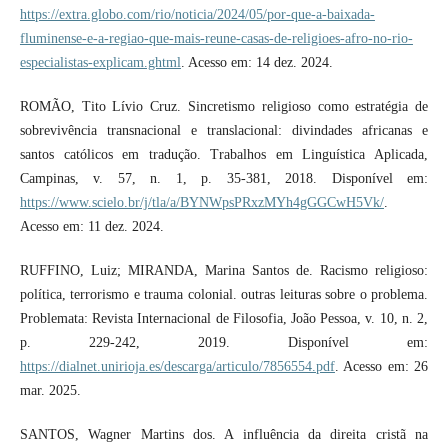
https://extra.globo.com/rio/noticia/2024/05/por-que-a-baixada-
fluminense-e-a-regiao-que-mais-reune-casas-de-religioes-afro-no-rio-
especialistas-explicam.ghtml
. Acesso em: 14 dez. 2024.
ROMÃO, Tito Lívio Cruz. Sincretismo religioso como estratégia de
sobrevivência transnacional e translacional: divindades africanas e
santos católicos em tradução. Trabalhos em Linguística Aplicada,
Campinas, v. 57, n. 1, p. 35-381, 2018. Disponível em:
https://www.scielo.br/j/tla/a/BYNWpsPRxzMYh4gGGCwH5Vk/
.
Acesso em: 11 dez. 2024.
RUFFINO, Luiz; MIRANDA, Marina Santos de. Racismo religioso:
política, terrorismo e trauma colonial. outras leituras sobre o problema.
Problemata: Revista Internacional de Filosofia, João Pessoa, v. 10, n. 2,
p. 229-242, 2019. Disponível em:
https://dialnet.unirioja.es/descarga/articulo/7856554.pdf
. Acesso em: 26
mar. 2025.
SANTOS, Wagner Martins dos. A influência da direita cristã na