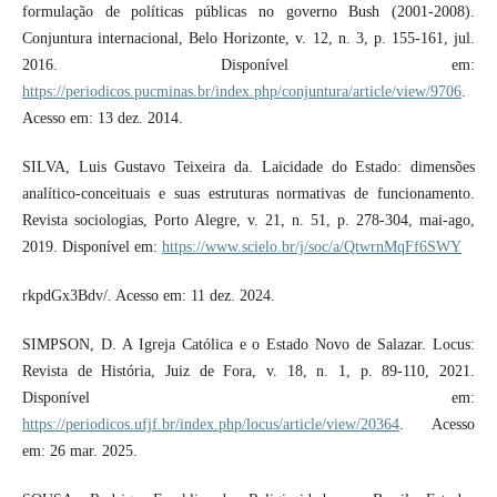
formulação de políticas públicas no governo Bush (2001-2008).
Conjuntura internacional, Belo Horizonte, v. 12, n. 3, p. 155-161, jul.
2016. Disponível em:
https://periodicos.pucminas.br/index.php/conjuntura/article/view/9706
.
Acesso em: 13 dez. 2014.
SILVA, Luis Gustavo Teixeira da. Laicidade do Estado: dimensões
analítico-conceituais e suas estruturas normativas de funcionamento.
Revista sociologias, Porto Alegre, v. 21, n. 51, p. 278-304, mai-ago,
2019. Disponível em:
https://www.scielo.br/j/soc/a/QtwrnMqFf6SWY
rkpdGx3Bdv/. Acesso em: 11 dez. 2024.
SIMPSON, D. A Igreja Católica e o Estado Novo de Salazar. Locus:
Revista de História, Juiz de Fora, v. 18, n. 1, p. 89-110, 2021.
Disponível em:
https://periodicos.ufjf.br/index.php/locus/article/view/20364
. Acesso
em: 26 mar. 2025.