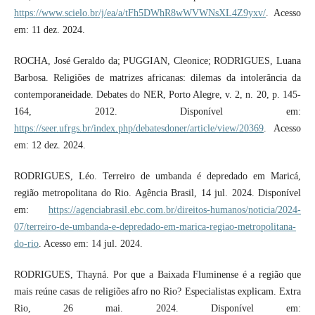
https://www.scielo.br/j/ea/a/tFh5DWhR8wWVWNsXL4Z9yxv/
. Acesso
em: 11 dez. 2024.
ROCHA, José Geraldo da; PUGGIAN, Cleonice; RODRIGUES, Luana
Barbosa. Religiões de matrizes africanas: dilemas da intolerância da
contemporaneidade. Debates do NER, Porto Alegre, v. 2, n. 20, p. 145-
164, 2012. Disponível em:
https://seer.ufrgs.br/index.php/debatesdoner/article/view/20369
. Acesso
em: 12 dez. 2024.
RODRIGUES, Léo. Terreiro de umbanda é depredado em Maricá,
região metropolitana do Rio. Agência Brasil, 14 jul. 2024. Disponível
em:
https://agenciabrasil.ebc.com.br/direitos-humanos/noticia/2024-
07/terreiro-de-umbanda-e-depredado-em-marica-regiao-metropolitana-
do-rio
. Acesso em: 14 jul. 2024.
RODRIGUES, Thayná. Por que a Baixada Fluminense é a região que
mais reúne casas de religiões afro no Rio? Especialistas explicam. Extra
Rio, 26 mai. 2024. Disponível em: