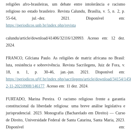
religiões afro-brasileiras, um debate entre intolerância e racismo
religioso no estado brasileiro. Revista Calundu, Brasília, v. 5, n. 2, p.
55-64, jul.-dez. 2021. Disponível em:
https://periodicos.unb.br/index.php/revista
calundu/article/download/41406/32116/120993. Acesso em: 12 dez.
2024.
FRANCO, Gilciana Paulo. As religiões de matriz africana no Brasil:
luta, resistência e sobrevivência. Revista Sacrilegens, Juiz de Fora, v.
18, n. 1, p. 30-46, jan.-jun. 2021. Disponível em:
https://periodicos.ufjf.br/index.php/sacrilegens/article/download/34154/14
2-11-20210908/146177
. Acesso em: 11 dez. 2024.
FURTADO, Marina Pereira. O racismo religioso frente a garantia
constitucional da liberdade religiosa: uma breve análise legislativa e
jurisprudencial. 2023. Monografia (Bacharelado em Direito) — Curso
de Direito, Universidade Federal de Santa Catarina, Santa Maria, 2023.
Disponível em: