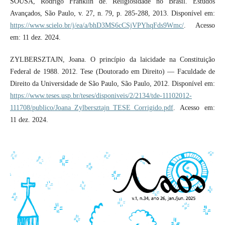
SOUSA, Rodrigo Franklin de. Religiosidade no Brasil. Estudos
Avançados, São Paulo, v. 27, n. 79, p. 285-288, 2013. Disponível em:
https://www.scielo.br/j/ea/a/bhD3MS6cCSjVPYhqFds9Wmc/
. Acesso
em: 11 dez. 2024.
ZYLBERSZTAJN, Joana. O princípio da laicidade na Constituição
Federal de 1988. 2012. Tese (Doutorado em Direito) — Faculdade de
Direito da Universidade de São Paulo, São Paulo, 2012. Disponível em:
https://www.teses.usp.br/teses/disponiveis/2/2134/tde-11102012-
111708/publico/Joana_Zylbersztajn_TESE_Corrigido.pdf
. Acesso em:
11 dez. 2024.