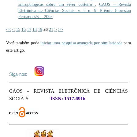
antropológicas sobre um viver costeiro
,
CAOS – Revista
Eletrônica de Ciências Sociais: v. 2 n. 9: Prêmio Florestan
Fernandes/set. 2005
<<
<
15
16
17
18
19
20
21
>
>>
Você também pode
iniciar uma pesquisa avançada por similaridade
para
este artigo.
Siga-nos:
CAOS – REVISTA ELETRÔNICA DE CIÊNCIAS
SOCIAIS
ISSN: 1517-6916