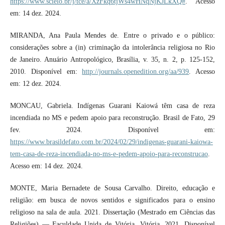
https://www.scielo.br/j/tce/a/XzFkq6tjWs4wHNqNjKJLkXQ#
. Acesso
em: 14 dez. 2024.
MIRANDA, Ana Paula Mendes de. Entre o privado e o público:
considerações sobre a (in) criminação da intolerância religiosa no Rio
de Janeiro. Anuário Antropológico, Brasília, v. 35, n. 2, p. 125-152,
2010. Disponível em:
http://journals.openedition.org/aa/939
. Acesso
em: 12 dez. 2024.
MONCAU, Gabriela. Indígenas Guarani Kaiowá têm casa de reza
incendiada no MS e pedem apoio para reconstrução. Brasil de Fato, 29
fev. 2024. Disponível em:
https://www.brasildefato.com.br/2024/02/29/indigenas-guarani-kaiowa-
tem-casa-de-reza-incendiada-no-ms-e-pedem-apoio-para-reconstrucao
.
Acesso em: 14 dez. 2024.
MONTE, Maria Bernadete de Sousa Carvalho. Direito, educação e
religião: em busca de novos sentidos e significados para o ensino
religioso na sala de aula. 2021. Dissertação (Mestrado em Ciências das
Religiões) — Faculdade Unida de Vitória, Vitória, 2021. Disponível