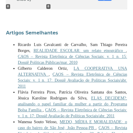
0
0
Artigos Semelhantes
Ricardo Luis Cavalcanti de Carvalho, Sam Thiago Pereira
Borges,
REALIDADE ESCOLAR: um relato etnográfico
,
CAOS – Revista Eletrônica de Ciências Sociais: v. 1 n. 15:
Dossiê Políticas Públicas/mar. 2010
Gilberto Calderon Ortiz,
LA COOPERATIVA UNA
ALTERNATIVA
,
CAOS – Revista Eletrônica de Ciências
Sociais: v. 1 n. 17: Dossiê Avaliação de Políticas Sociais/abr.
2011
Flávia Ferreira Pires, Patrícia Oliveira Santana dos Santos,
Jéssica Karoline Rodrigues da Silva,
ELAS DECIDEM?:
analisando o papel familiar da mulher a partir do Programa
Bolsa Família
,
CAOS – Revista Eletrônica de Ciências Sociais:
v. 1 n. 17: Dossiê Avaliação de Políticas Sociais/abr. 2011
Wanessa Souto Veloso,
MEDO, MÍDIA E MORALIDADE: o
caso do bairro de São José, João Pessoa-PB
,
CAOS – Revista