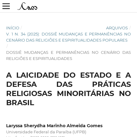
INÍCIO
/
ARQUIVOS
/
V. 1 N. 34 (2025): DOSSIÊ MUDANÇAS E PERMANÊNCIAS NO
CENÁRIO DAS RELIGIÕES E ESPIRITUALIDADES POPULARES
/
DOSSIÊ MUDANÇAS E PERMANÊNCIAS NO CENÁRIO DAS
RELIGIÕES E ESPIRITUALIDADES
A LAICIDADE DO ESTADO E A
DEFESA DAS PRÁTICAS
RELIGIOSAS MINORITÁRIAS NO
BRASIL
Laryssa Sherydha Marinho Almeida Gomes
Universidade Federal da Paraíba (UFPB)